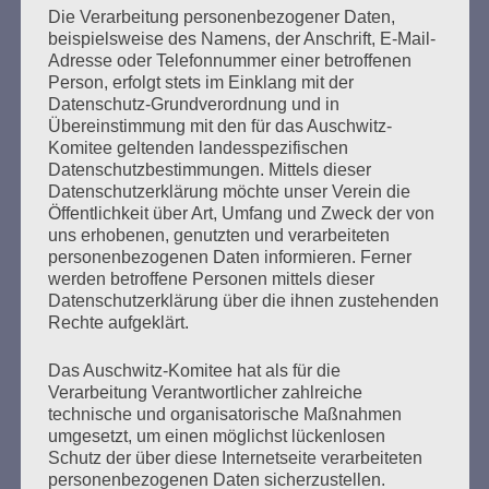
traurig und alle die dich kannten, dich hörten und deine
Die Verarbeitung personenbezogener Daten,
Kraft und Klarheit spürten, haben dir gewünscht, dass
beispielsweise des Namens, der Anschrift, E-Mail-
du mindestens noch die 100 und darüber hinaus, bei
Adresse oder Telefonnummer einer betroffenen
guter Gesundheit vollmachst, um es dieser braunen
Person, erfolgt stets im Einklang mit der
Brut zu zeigen. Aber du hast es ihnen gezeigt und du
Datenschutz-Grundverordnung und in
hast es vollbracht, dass viele Menschen von dir gelernt
Übereinstimmung mit den für das Auschwitz-
und gespürt haben, was es hieß in einem KZ auf das
Komitee geltenden landesspezifischen
Unmenschlichste weggesperrt und gequält zu werden.
Datenschutzbestimmungen. Mittels dieser
Datenschutzerklärung möchte unser Verein die
Auf dass es nie wieder geschehen möge! Du hast viel
Öffentlichkeit über Art, Umfang und Zweck der von
bewegt, viele junge Menschen und auch uns im Herzen
uns erhobenen, genutzten und verarbeiteten
erreicht. Wir sind auch sehr froh und dankbar darüber,
personenbezogenen Daten informieren. Ferner
dass wir dich kennen lernen durften. Deinen Witz und
werden betroffene Personen mittels dieser
Humor, deine Unerbittlichkeit, deine humanistischen,
Datenschutzerklärung über die ihnen zustehenden
persönlichen und charakterlichen Stärken. Du warst so
Rechte aufgeklärt.
klein, beinahe unscheinbar und doch so groß, viel
größer, so gescheit, so stark und kräftig, ein unfassbar
Das Auschwitz-Komitee hat als für die
toller Mensch, dessen Leben weit über den Tod hinaus
Verarbeitung Verantwortlicher zahlreiche
wirken wird. Deine unglaubliche Erscheinung bei
technische und organisatorische Maßnahmen
Lesungen, deine klaren Worte, die sich entfalteten
umgesetzt, um einen möglichst lückenlosen
sobald du die Bühne betratst, deine strahlende
Schutz der über diese Internetseite verarbeiteten
Energie… all das kaum in Worte fassbare, werden wir
personenbezogenen Daten sicherzustellen.