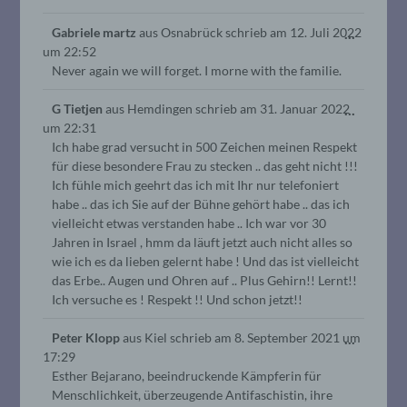
Diese
Gabriele martz
aus
Osnabrück
schrieb am
12. Juli 2022
...
um
22:52
Metabo
Never again we will forget. I morne with the familie.
ein-/au
Diese
G Tietjen
aus
Hemdingen
schrieb am
31. Januar 2022
...
um
22:31
Metabo
Ich habe grad versucht in 500 Zeichen meinen Respekt
ein-/au
für diese besondere Frau zu stecken .. das geht nicht !!!
Ich fühle mich geehrt das ich mit Ihr nur telefoniert
habe .. das ich Sie auf der Bühne gehört habe .. das ich
vielleicht etwas verstanden habe .. Ich war vor 30
Jahren in Israel , hmm da läuft jetzt auch nicht alles so
wie ich es da lieben gelernt habe ! Und das ist vielleicht
das Erbe.. Augen und Ohren auf .. Plus Gehirn!! Lernt!!
Ich versuche es ! Respekt !! Und schon jetzt!!
Diese
Peter Klopp
aus
Kiel
schrieb am
8. September 2021
um
...
17:29
Metabo
Esther Bejarano, beeindruckende Kämpferin für
ein-/au
Menschlichkeit, überzeugende Antifaschistin, ihre