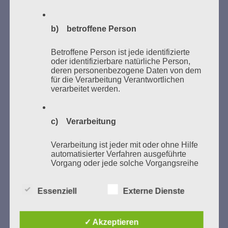
b) betroffene Person
MARATHONLESUNG AUS DEN
Betroffene Person ist jede identifizierte
VERBRANNTEN BÜCHERN
oder identifizierbare natürliche Person,
deren personenbezogene Daten von dem
für die Verarbeitung Verantwortlichen
verarbeitet werden.
c) Verarbeitung
Verarbeitung ist jeder mit oder ohne Hilfe
Donnerstag, 21. Mai 2026, 11 – 18 Uhr
automatisierter Verfahren ausgeführte
Vorgang oder jede solche Vorgangsreihe
Zum 26. Mal gibt es eine Marathonlesung anlässlich
im Zusammenhang mit
des Gedenkens an die Verbrennung von Büchern am
personenbezogenen Daten wie das
Kaifu-Ufer – genau an dem Ort, wo im Mai 1933 NS-
Erheben, das Erfassen, die Organisation,
Essenziell
Externe Dienste
das Ordnen, die Speicherung, die
Studentenorganisationen und Burschenschaftler
Anpassung oder Veränderung, das
Bücher verbrannten.
Auslesen, das Abfragen, die Verwendung,
✓ Akzeptieren
die Offenlegung durch Übermittlung,