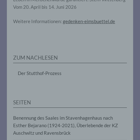
Person beziehen, zu bewerten,
Vom 20. April bis 14. Juni 2026
insbesondere, um Aspekte bezüglich
Arbeitsleistung, wirtschaftlicher Lage,
Gesundheit, persönlicher Vorlieben,
Weitere Informationen:
gedenken-eimsbuettel.de
Interessen, Zuverlässigkeit, Verhalten,
Aufenthaltsort oder Ortswechsel dieser
natürlichen Person zu analysieren oder
vorherzusagen.
ZUM NACHLESEN
f) Pseudonymisierung
Der Stutthof-Prozess
Pseudonymisierung ist die Verarbeitung
personenbezogener Daten in einer Weise,
auf welche die personenbezogenen Daten
ohne Hinzuziehung zusätzlicher
Informationen nicht mehr einer
SEITEN
spezifischen betroffenen Person
zugeordnet werden können, sofern diese
zusätzlichen Informationen gesondert
Benennung des Saales im Stavenhagenhaus nach
aufbewahrt werden und technischen und
Esther Bejarano (1924-2021), Überlebende der KZ
organisatorischen Maßnahmen
unterliegen, die gewährleisten, dass die
Auschwitz und Ravensbrück
personenbezogenen Daten nicht einer