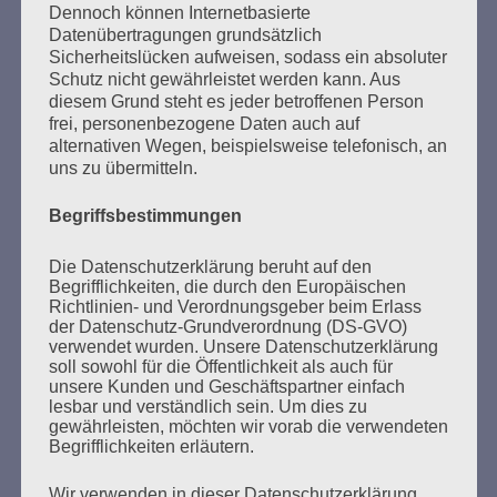
sehr vermissen! Mach‘s gut "Mutti". Unsere Gedanken
Dennoch können Internetbasierte
sind bei dir, die wir nie vergessen werden, bei deinen
Datenübertragungen grundsätzlich
Hinterbliebenen, bei Edda, Joram und all den anderen,
Sicherheitslücken aufweisen, sodass ein absoluter
besonders auch bei der „Microphone Mafia“ mit der du
Schutz nicht gewährleistet werden kann. Aus
uns hier in der Region so oft unterstützt hattest. Deine
diesem Grund steht es jeder betroffenen Person
außergewöhnliche kraftvolle Ausstrahlung, die hast du
frei, personenbezogene Daten auch auf
an uns alle weitergegeben. Wir werden dich ewig in der
alternativen Wegen, beispielsweise telefonisch, an
allerbesten Erinnerung behalten. Wir kämpfen weiter,
uns zu übermitteln.
du gibst uns die Kraft und du liebe Esther "lebst ejbig"!
Karola und Rüdiger
Begriffsbestimmungen
Navigation
1
...
2
3
4
5
39
→
Die Datenschutzerklärung beruht auf den
der
Begrifflichkeiten, die durch den Europäischen
Gästebuchliste
Richtlinien- und Verordnungsgeber beim Erlass
Weitere Informationen
der Datenschutz-Grundverordnung (DS-GVO)
verwendet wurden. Unsere Datenschutzerklärung
soll sowohl für die Öffentlichkeit als auch für
Bewegender Abschied von Esther Bejarano –
unsere Kunden und Geschäftspartner einfach
Tausende geben ihr das letzte Geleit
lesbar und verständlich sein. Um dies zu
Videos von Esther Bejaranos Trauerfeier
gewährleisten, möchten wir vorab die verwendeten
Begrifflichkeiten erläutern.
Rolf Becker: Zum Abschied von Esther
Mir lebn ejbig
Wir verwenden in dieser Datenschutzerklärung