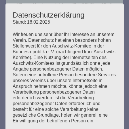
Diese
Silke
aus
Hamburg
schrieb am
30. Juli 2021
um
10:51
...
Liebe Esther, "mit der Mafia will ich nichts zu tun
Metabo
Datenschutzerklärung
haben!" hast Du gesagt, als die Band Microphone Mafia
ein-/au
Stand: 18.02.2025
Dich anrief, um mit Dir ein Projekt zu starten. Wir
haben herzlich gelacht, als Du uns das in Hamburg-
Wir freuen uns sehr über Ihr Interesse an unserem
Barmbek erzählt hast und waren bewegt von Deinem
Verein. Datenschutz hat einen besonders hohen
starken Auftritt. Ein Jahr später durften wir Dich
Stellenwert für den Auschwitz-Komitee in der
wieder live erleben und konnten uns sogar Dein Buch
Bundesrepublik e. V. (nachfolgend kurz Auschwitz-
mit einem Autogramm holen. Vielen Dank für diese
Komitee). Eine Nutzung der Internetseiten des
wundervollen Erlebnisse, Dein Engagement und Deinen
Auschwitz-Komitees ist grundsätzlich ohne jede
unermüdlichen Kampf gegen die Verleugnung und das
Angabe personenbezogener Daten möglich.
Vergessen! Wir werden Dich nie vergessen und Dein
Sofern eine betroffene Person besondere Services
Erbe in unseren Herzen weiter tragen. In tiefer Trauer
unseres Vereins über unsere Internetseite in
und doch voller Mut und Stärke sagen wir DANKE!
Anspruch nehmen möchte, könnte jedoch eine
Silke und H.
Verarbeitung personenbezogener Daten
erforderlich werden. Ist die Verarbeitung
Diese
Karola & Rüdiger Miller
aus
Fürth
schrieb am
29. Juli
...
personenbezogener Daten erforderlich und
2021
um
22:05
Metabo
besteht für eine solche Verarbeitung keine
Liebe Esther, nun weilst du leider nicht mehr unter uns.
ein-/au
gesetzliche Grundlage, holen wir generell eine
Trotz deines stattlichen Alters kam dein Ableben auch
Einwilligung der betroffenen Person ein.
für uns schmerzlich und unerwartet. Wir sind sehr