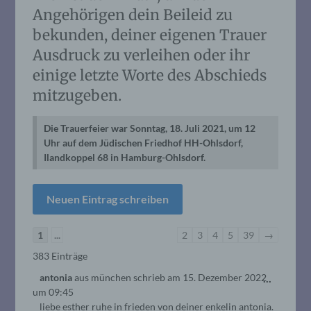
Angehörigen dein Beileid zu
bekunden, deiner eigenen Trauer
Ausdruck zu verleihen oder ihr
einige letzte Worte des Abschieds
mitzugeben.
Die Trauerfeier war Sonntag, 18. Juli 2021, um 12
Uhr auf dem Jüdischen Friedhof HH-Ohlsdorf,
Ilandkoppel 68 in Hamburg-Ohlsdorf.
Navigation
1
...
2
3
4
5
39
→
der
383 Einträge
Gästebuchliste
Diese
antonia
aus
münchen
schrieb am
15. Dezember 2022
...
um
09:45
Metabo
liebe esther ruhe in frieden von deiner enkelin antonia.
ein-/au