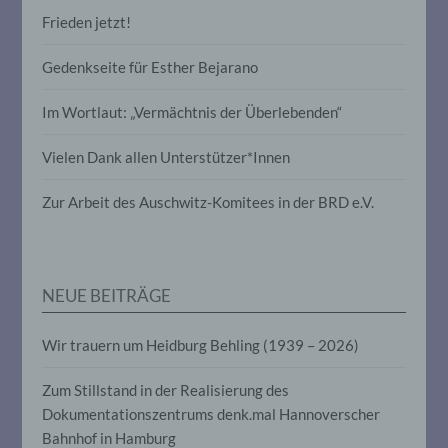
identifizierten oder identifizierbaren
Frieden jetzt!
natürlichen Person zugewiesen werden.
Gedenkseite für Esther Bejarano
g) Verantwortlicher oder für die
Verarbeitung Verantwortlicher
Im Wortlaut: „Vermächtnis der Überlebenden“
Verantwortlicher oder für die Verarbeitung
Vielen Dank allen Unterstützer*Innen
Verantwortlicher ist die natürliche oder
juristische Person, Behörde, Einrichtung
Zur Arbeit des Auschwitz-Komitees in der BRD e.V.
oder andere Stelle, die allein oder
gemeinsam mit anderen über die Zwecke
und Mittel der Verarbeitung von
personenbezogenen Daten entscheidet.
Sind die Zwecke und Mittel dieser
NEUE BEITRÄGE
Verarbeitung durch das Unionsrecht oder
das Recht der Mitgliedstaaten vorgegeben,
so kann der Verantwortliche
Wir trauern um Heidburg Behling (1939 – 2026)
beziehungsweise können die bestimmten
Kriterien seiner Benennung nach dem
Unionsrecht oder dem Recht der
Zum Stillstand in der Realisierung des
Mitgliedstaaten vorgesehen werden.
Dokumentationszentrums denk.mal Hannoverscher
Bahnhof in Hamburg