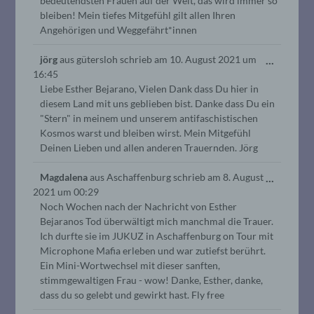
bedeutendsten Frauen auf der Welt, das wird immer so
bleiben! Mein tiefes Mitgefühl gilt allen Ihren
Angehörigen und Weggefährt*innen
Diese
jörg
aus
gütersloh
schrieb am
10. August 2021
um
...
16:45
Metabo
Liebe Esther Bejarano, Vielen Dank dass Du hier in
ein-/au
diesem Land mit uns geblieben bist. Danke dass Du ein
"Stern" in meinem und unserem antifaschistischen
Kosmos warst und bleiben wirst. Mein Mitgefühl
Deinen Lieben und allen anderen Trauernden. Jörg
Diese
Magdalena
aus
Aschaffenburg
schrieb am
8. August
...
2021
um
00:29
Metabo
Noch Wochen nach der Nachricht von Esther
ein-/au
Bejaranos Tod überwältigt mich manchmal die Trauer.
Ich durfte sie im JUKUZ in Aschaffenburg on Tour mit
Microphone Mafia erleben und war zutiefst berührt.
Ein Mini-Wortwechsel mit dieser sanften,
stimmgewaltigen Frau - wow! Danke, Esther, danke,
dass du so gelebt und gewirkt hast. Fly free