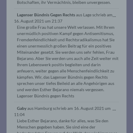
Botschaften, ihr Vermächtnis, bleiben unvergessen.
Diese
Lagenser Bündnis Gegen Rechts
aus
Lage
schrieb am
...
16. August 2021
um
21:37
Metabo
Eine große Frau hat unsere Welt verlassen. Mit Ihrem
ein-/au
unermüdlich positiven Kampf gegen Antisemitismus,
Fremdenfeindlichkeit und Rechtsradikalismus hat Sie
einen unermesslich großen Beitrag für ein positives
Miteinander gesetzt. Sie werden uns sehr fehlen, Frau
Bejarano. Aber Sie werden uns auch alle Zeit weiter mit
Ihrem Lebenswerk positiv begleiten und darin
anfeuern, weiter gegen alle Menschenfeindlichkeit zu
kämpfen. Wir, das Lagenser Bündnis gegen Rechts
sprechen unser tiefes Beileid an alle Angehörigen aus
und werden Esther Bejarano niemals vergessen.
Lagenser Bündnis gegen Rechts
Diese
Gaby
aus
Hamburg
schrieb am
16. August 2021
um
...
11:04
Metabo
Liebe Esther Bejarano, danke für alles, was Sie den
ein-/au
Menschen gegeben haben. Sie sind eine der