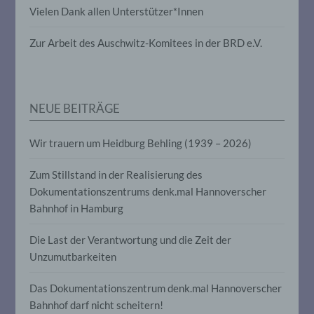
Vielen Dank allen Unterstützer*Innen
die darin besteht, dass diese
personenbezogenen Daten verwendet
werden, um bestimmte persönliche
Zur Arbeit des Auschwitz-Komitees in der BRD e.V.
Aspekte, die sich auf eine natürliche
Person beziehen, zu bewerten,
insbesondere, um Aspekte bezüglich
Arbeitsleistung, wirtschaftlicher Lage,
Gesundheit, persönlicher Vorlieben,
NEUE BEITRÄGE
Interessen, Zuverlässigkeit, Verhalten,
Aufenthaltsort oder Ortswechsel dieser
natürlichen Person zu analysieren oder
Wir trauern um Heidburg Behling (1939 – 2026)
vorherzusagen.
Zum Stillstand in der Realisierung des
Dokumentationszentrums denk.mal Hannoverscher
f) Pseudonymisierung
Bahnhof in Hamburg
Pseudonymisierung ist die Verarbeitung
Die Last der Verantwortung und die Zeit der
personenbezogener Daten in einer Weise,
auf welche die personenbezogenen Daten
Unzumutbarkeiten
ohne Hinzuziehung zusätzlicher
Informationen nicht mehr einer
Das Dokumentationszentrum denk.mal Hannoverscher
spezifischen betroffenen Person
zugeordnet werden können, sofern diese
Bahnhof darf nicht scheitern!