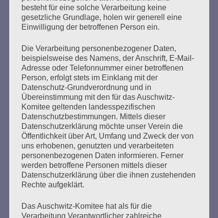
Erstellt am
13. Januar 2026
besteht für eine solche Verarbeitung keine
gesetzliche Grundlage, holen wir generell eine
Einwilligung der betroffenen Person ein.
Seit 39 Jahren lädt das Auschwitz-Komitee im Januar zu
Veranstaltungen ein, um an die Befreiung des
Die Verarbeitung personenbezogener Daten,
Konzentrations- und Vernichtungslagers Auschwitz zu
beispielsweise des Namens, der Anschrift, E-Mail-
erinnern.
Adresse oder Telefonnummer einer betroffenen
Person, erfolgt stets im Einklang mit der
mehr ...
Datenschutz-Grundverordnung und in
Übereinstimmung mit den für das Auschwitz-
Komitee geltenden landesspezifischen
Datenschutzbestimmungen. Mittels dieser
Datenschutzerklärung möchte unser Verein die
Seitennummerierung
Öffentlichkeit über Art, Umfang und Zweck der von
1
Weiter
uns erhobenen, genutzten und verarbeiteten
der
personenbezogenen Daten informieren. Ferner
werden betroffene Personen mittels dieser
Beiträge
Datenschutzerklärung über die ihnen zustehenden
Rechte aufgeklärt.
Am 8. Mai wäre dann Gelegenheit, über die großen
Das Auschwitz-Komitee hat als für die
Verarbeitung Verantwortlicher zahlreiche
Hoffnungen der Menschheit nachzudenken: über