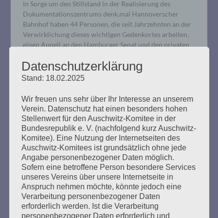
In Sorge um den Stillstand in der Realisierung des
Dokumentationszentrums denk.mal Hannoverscher
Bahnhof haben 44 Personen, die seit Jahrzehnten an der
Verwirklichung dieses wichtigen Gedenkortes arbeiten,
einen Appell an den Hamburger Senat und den privaten
Investor gerichtet.
Datenschutzerklärung
Stand: 18.02.2025
mehr ...
Wir freuen uns sehr über Ihr Interesse an unserem
Verein. Datenschutz hat einen besonders hohen
Stellenwert für den Auschwitz-Komitee in der
Bundesrepublik e. V. (nachfolgend kurz Auschwitz-
Komitee). Eine Nutzung der Internetseiten des
GEGEN DAS VERGESSEN: Das
Auschwitz-Komitees ist grundsätzlich ohne jede
Unbehagen an der
Angabe personenbezogener Daten möglich.
Sofern eine betroffene Person besondere Services
Erinnerungskultur. Die
unseres Vereins über unsere Internetseite in
Ausgegrenzten und die
Anspruch nehmen möchte, könnte jedoch eine
Verarbeitung personenbezogener Daten
Unerwünschten.
erforderlich werden. Ist die Verarbeitung
personenbezogener Daten erforderlich und