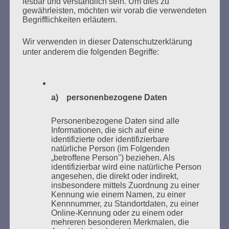
lesbar und verständlich sein. Um dies zu
gewährleisten, möchten wir vorab die verwendeten
Begrifflichkeiten erläutern.
Wir verwenden in dieser Datenschutzerklärung
unter anderem die folgenden Begriffe:
Donnerstag, 21. Mai 2026, 11 – 18 Uhr
Zum 26. Mal gibt es eine Marathonlesung anlässlich
a) personenbezogene Daten
des Gedenkens an die Verbrennung von Büchern am
Kaifu-Ufer – genau an dem Ort, wo im Mai 1933 NS-
Personenbezogene Daten sind alle
Studentenorganisationen und Burschenschaftler
Informationen, die sich auf eine
identifizierte oder identifizierbare
Bücher verbrannten.
natürliche Person (im Folgenden
„betroffene Person") beziehen. Als
Weitere Informationen:
lesezeichen-setzen.de
identifizierbar wird eine natürliche Person
angesehen, die direkt oder indirekt,
insbesondere mittels Zuordnung zu einer
Kennung wie einem Namen, zu einer
Kennnummer, zu Standortdaten, zu einer
Online-Kennung oder zu einem oder
mehreren besonderen Merkmalen, die
GEDENKEN UND ERINNERN BEGINNT IN