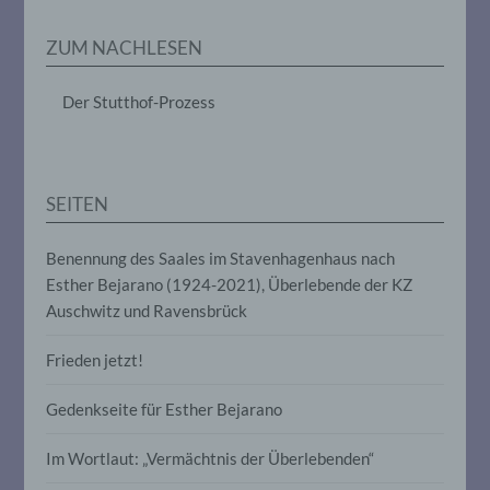
Erheben, das Erfassen, die Organisation,
das Ordnen, die Speicherung, die
ZUM NACHLESEN
Anpassung oder Veränderung, das
Auslesen, das Abfragen, die Verwendung,
die Offenlegung durch Übermittlung,
Der Stutthof-Prozess
Verbreitung oder eine andere Form der
Bereitstellung, den Abgleich oder die
Verknüpfung, die Einschränkung, das
Löschen oder die Vernichtung.
SEITEN
d) Einschränkung der Verarbeitung
Benennung des Saales im Stavenhagenhaus nach
Esther Bejarano (1924-2021), Überlebende der KZ
Einschränkung der Verarbeitung ist die
Markierung gespeicherter
Auschwitz und Ravensbrück
personenbezogener Daten mit dem Ziel,
ihre künftige Verarbeitung einzuschränken.
Frieden jetzt!
Gedenkseite für Esther Bejarano
e) Profiling
Im Wortlaut: „Vermächtnis der Überlebenden“
Profiling ist jede Art der automatisierten
Verarbeitung personenbezogener Daten,