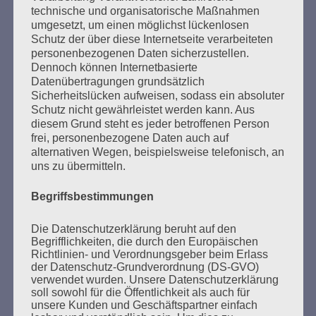
technische und organisatorische Maßnahmen
Freiheit, Gleichheit, Brüderlichkeit – und
umgesetzt, um einen möglichst lückenlosen
Schwesterlichkeit.
Schutz der über diese Internetseite verarbeiteten
personenbezogenen Daten sicherzustellen.
Esther Bejarano - 26. Januar 2020
Dennoch können Internetbasierte
Datenübertragungen grundsätzlich
Sicherheitslücken aufweisen, sodass ein absoluter
Schutz nicht gewährleistet werden kann. Aus
diesem Grund steht es jeder betroffenen Person
frei, personenbezogene Daten auch auf
alternativen Wegen, beispielsweise telefonisch, an
uns zu übermitteln.
SUCHEN
Begriffsbestimmungen
NACH:
Die Datenschutzerklärung beruht auf den
Begrifflichkeiten, die durch den Europäischen
Richtlinien- und Verordnungsgeber beim Erlass
der Datenschutz-Grundverordnung (DS-GVO)
verwendet wurden. Unsere Datenschutzerklärung
MARATHONLESUNG AUS DEN
soll sowohl für die Öffentlichkeit als auch für
VERBRANNTEN BÜCHERN
unsere Kunden und Geschäftspartner einfach