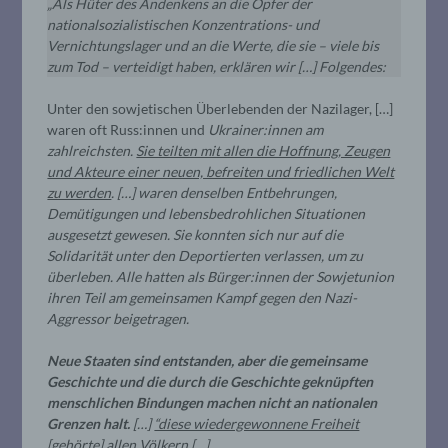
„Als Hüter des Andenkens an die Opfer der
nationalsozialistischen Konzentrations- und
Vernichtungslager und an die Werte, die sie – viele bis
zum Tod – verteidigt haben, erklären wir […] Folgendes:
Unter den sowjetischen Überlebenden der Nazilager, […]
waren oft Russ:innen und
Ukrainer:innen am
zahlreichsten.
Sie teilten mit allen die Hoffnung, Zeugen
und Akteure einer neuen, befreiten und friedlichen Welt
zu werden
.
[…]
waren denselben Entbehrungen,
Demütigungen und lebensbedrohlichen Situationen
ausgesetzt gewesen. Sie konnten sich nur auf die
Solidarität unter den Deportierten verlassen, um zu
überleben. Alle hatten als Bürger:innen der Sowjetunion
ihren Teil am gemeinsamen Kampf gegen den Nazi-
Aggressor beigetragen.
Neue Staaten sind entstanden, aber die gemeinsame
Geschichte und die durch die Geschichte geknüpften
menschlichen Bindungen machen nicht an nationalen
Grenzen halt.
[…]
“diese wiedergewonnene Freiheit
[gehörte] allen Völkern […].