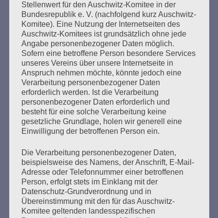
Stellenwert für den Auschwitz-Komitee in der
Im April 2015 hatte der Vizepräsident des
Bundesrepublik e. V. (nachfolgend kurz Auschwitz-
Internationalen Komitees Buchenwald-Dora,
Boris
Komitee). Eine Nutzung der Internetseiten des
Romanchenko
, auf dem ehemaligen Appellplatz des KZ
Auschwitz-Komitees ist grundsätzlich ohne jede
Buchenwald das Gelöbnis der befreiten Überlebenden in
Angabe personenbezogener Daten möglich.
russischer Sprache wiederholt:
„Der Aufbau einer neuen
Sofern eine betroffene Person besondere Services
Welt des Friedens und der Freiheit ist unser Ideal!“
Mit
unseres Vereins über unsere Internetseite in
16 Jahren war er aus der nördlichen Ukraine verschleppt
Anspruch nehmen möchte, könnte jedoch eine
worden, hatte vier KZ überlebt. Am 18. März 2022
Verarbeitung personenbezogener Daten
wurde seine Wohnung im 8. Stock eines Hauses in
erforderlich werden. Ist die Verarbeitung
Charkiw bombardiert. Boris Romanchenko hat das nicht
personenbezogener Daten erforderlich und
überlebt.
besteht für eine solche Verarbeitung keine
gesetzliche Grundlage, holen wir generell eine
Für eine Welt des Friedens, gegen Kriege – das ist die
Einwilligung der betroffenen Person ein.
Daueraufgabe von uns allen, den Gewerkschafter:innen
und allen Menschen hierzulande.
Die Verarbeitung personenbezogener Daten,
beispielsweise des Namens, der Anschrift, E-Mail-
Gemeinsam kämpfen
– und die gesellschaftlichen und
Adresse oder Telefonnummer einer betroffenen
gewerkschaftlichen Kämpfe verbinden,
Person, erfolgt stets im Einklang mit der
gemeinsam stehen gegen rechts
, gegen Neonazis,
Datenschutz-Grundverordnung und in
gegen Faschismus, gegen Ethnonationalismus,
Übereinstimmung mit den für das Auschwitz-
gemeinsam die Verantwortung
übernehmen für den
Komitee geltenden landesspezifischen