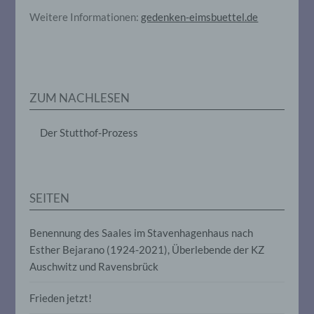
Verantwortlicher oder für die Verarbeitung
Verantwortlicher ist die natürliche oder
Weitere Informationen:
gedenken-eimsbuettel.de
juristische Person, Behörde, Einrichtung
oder andere Stelle, die allein oder
gemeinsam mit anderen über die Zwecke
und Mittel der Verarbeitung von
personenbezogenen Daten entscheidet.
Sind die Zwecke und Mittel dieser
ZUM NACHLESEN
Verarbeitung durch das Unionsrecht oder
das Recht der Mitgliedstaaten vorgegeben,
so kann der Verantwortliche
Der Stutthof-Prozess
beziehungsweise können die bestimmten
Kriterien seiner Benennung nach dem
Unionsrecht oder dem Recht der
Mitgliedstaaten vorgesehen werden.
SEITEN
h) Auftragsverarbeiter
Benennung des Saales im Stavenhagenhaus nach
Esther Bejarano (1924-2021), Überlebende der KZ
Auftragsverarbeiter ist eine natürliche oder
Auschwitz und Ravensbrück
juristische Person, Behörde, Einrichtung
oder andere Stelle, die personenbezogene
Daten im Auftrag des Verantwortlichen
Frieden jetzt!
verarbeitet.