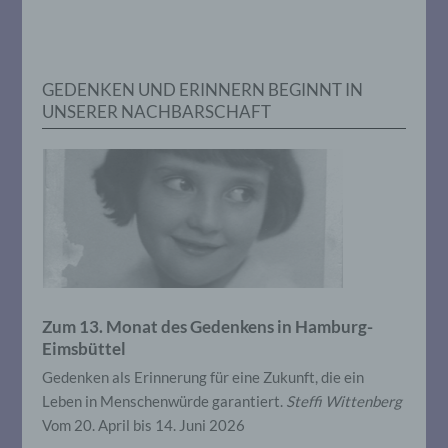
f) Pseudonymisierung
GEDENKEN UND ERINNERN BEGINNT IN
Pseudonymisierung ist die Verarbeitung
personenbezogener Daten in einer Weise,
UNSERER NACHBARSCHAFT
auf welche die personenbezogenen Daten
ohne Hinzuziehung zusätzlicher
Informationen nicht mehr einer
spezifischen betroffenen Person
zugeordnet werden können, sofern diese
zusätzlichen Informationen gesondert
aufbewahrt werden und technischen und
organisatorischen Maßnahmen
unterliegen, die gewährleisten, dass die
personenbezogenen Daten nicht einer
identifizierten oder identifizierbaren
natürlichen Person zugewiesen werden.
Zum 13. Monat des Gedenkens in Hamburg-
Eimsbüttel
Gedenken als Erinnerung für eine Zukunft, die ein
g) Verantwortlicher oder für die
Leben in Menschenwürde garantiert.
Steffi Wittenberg
Verarbeitung Verantwortlicher
Vom 20. April bis 14. Juni 2026