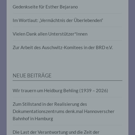
Gedenkseite für Esther Bejarano
i) Empfänger
Im Wortlaut: „Vermächtnis der Überlebenden“
Empfänger ist eine natürliche oder
Vielen Dank allen Unterstützer*Innen
juristische Person, Behörde, Einrichtung
oder andere Stelle, der personenbezogene
Daten offengelegt werden, unabhängig
Zur Arbeit des Auschwitz-Komitees in der BRD e.V.
davon, ob es sich bei ihr um einen Dritten
handelt oder nicht. Behörden, die im
Rahmen eines bestimmten
Untersuchungsauftrags nach dem
Unionsrecht oder dem Recht der
NEUE BEITRÄGE
Mitgliedstaaten möglicherweise
personenbezogene Daten erhalten, gelten
jedoch nicht als Empfänger.
Wir trauern um Heidburg Behling (1939 – 2026)
Zum Stillstand in der Realisierung des
j) Dritter
Dokumentationszentrums denk.mal Hannoverscher
Bahnhof in Hamburg
Dritter ist eine natürliche oder juristische
Person, Behörde, Einrichtung oder andere
Die Last der Verantwortung und die Zeit der
Stelle außer der betroffenen Person, dem