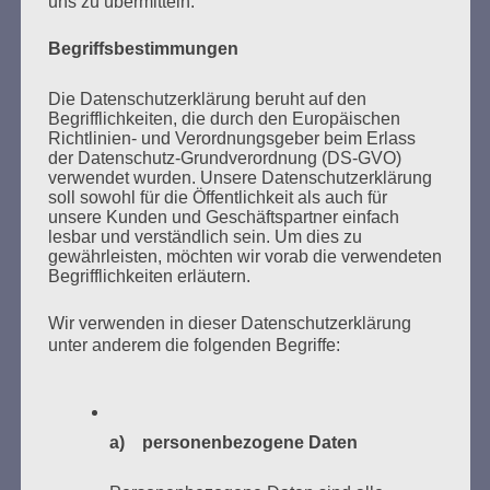
uns zu übermitteln.
sowjetischen Olympia-Mannschaft im Fechten. Das
Interview ist noch auf unserer Webseite zu sehen und zu
Begriffsbestimmungen
hören.
Die Datenschutzerklärung beruht auf den
Wir hoffen, dass wir uns in der Gedenkstätte KZ
Begrifflichkeiten, die durch den Europäischen
Auschwitz auf einen gemeinsamen Appell einigen mit der
Richtlinien- und Verordnungsgeber beim Erlass
Forderung nach
sofortigem Waffenstillstand, nach
der Datenschutz-Grundverordnung (DS-GVO)
verwendet wurden. Unsere Datenschutzerklärung
Friedensverhandlungen! Es ist Zeit für Diplomatie. Sieger
soll sowohl für die Öffentlichkeit als auch für
wird es in diesem Krieg nicht geben.
unsere Kunden und Geschäftspartner einfach
lesbar und verständlich sein. Um dies zu
Nie wieder Auschwitz! Wir brauchen einen
gewährleisten, möchten wir vorab die verwendeten
umfassenden, radikalen Humanismus! Wir müssen
Begrifflichkeiten erläutern.
militant für die Ideale von Demokratie, sozialer
Gerechtigkeit und der Befreiung der Menschen eintreten,
Wir verwenden in dieser Datenschutzerklärung
wir müssen handeln, als wäre unser Ziel greifbar nah.
unter anderem die folgenden Begriffe:
Wir müssen uns weigern aufzugeben – wir müssen uns
weigern, den Frieden aufzugeben!
a) personenbezogene Daten
Was bleibt? Esther Bejarano hat uns allen einen Auftrag
erteilt: