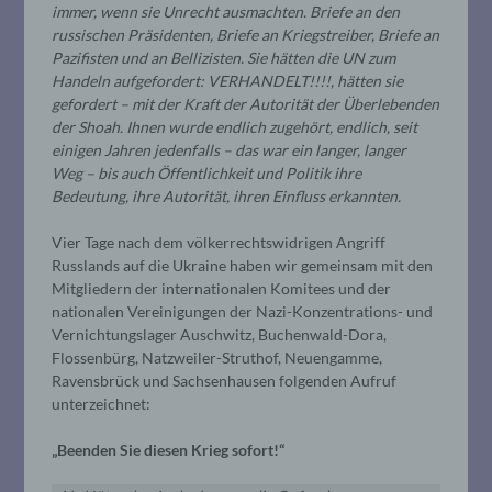
immer, wenn sie Unrecht ausmachten. Briefe an den
russischen Präsidenten, Briefe an Kriegstreiber, Briefe an
Pazifisten und an Bellizisten. Sie hätten die UN zum
Handeln aufgefordert: VERHANDELT!!!!, hätten sie
gefordert – mit der Kraft der Autorität der Überlebenden
der Shoah. Ihnen wurde endlich zugehört, endlich, seit
einigen Jahren jedenfalls – das war ein langer, langer
Weg – bis auch Öffentlichkeit und Politik ihre
Bedeutung, ihre Autorität, ihren Einfluss erkannten.
Vier Tage nach dem völkerrechtswidrigen Angriff
Russlands auf die Ukraine haben wir gemeinsam mit den
Mitgliedern der internationalen Komitees und der
nationalen Vereinigungen der Nazi-Konzentrations- und
Vernichtungslager Auschwitz, Buchenwald-Dora,
Flossenbürg, Natzweiler-Struthof, Neuengamme,
Ravensbrück und Sachsenhausen folgenden Aufruf
unterzeichnet:
„Beenden Sie diesen Krieg sofort!“