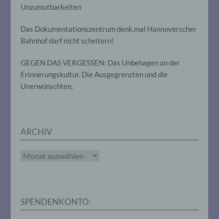
Unzumutbarkeiten
Verantwortlichen, dem Auftragsverarbeiter
und den Personen, die unter der
unmittelbaren Verantwortung des
Das Dokumentationszentrum denk.mal Hannoverscher
Verantwortlichen oder des
Bahnhof darf nicht scheitern!
Auftragsverarbeiters befugt sind, die
personenbezogenen Daten zu verarbeiten.
GEGEN DAS VERGESSEN: Das Unbehagen an der
Erinnerungskultur. Die Ausgegrenzten und die
k) Einwilligung
Unerwünschten.
Einwilligung ist jede von der betroffenen
Person freiwillig für den bestimmten Fall in
informierter Weise und unmissverständlich
ARCHIV
abgegebene Willensbekundung in Form
einer Erklärung oder einer sonstigen
eindeutigen bestätigenden Handlung, mit
Archiv
der die betroffene Person zu verstehen
gibt, dass sie mit der Verarbeitung der sie
betreffenden personenbezogenen Daten
einverstanden ist.
SPENDENKONTO: