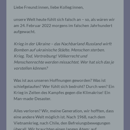
Liebe Freund:innen, liebe Kolleg:innen,
unsere Welt heute fühlt sich falsch an – so, als wären wir
am 24. Februar 2022 morgens im falschen Jahrhundert
aufgewacht.
Krieg in der Ukraine – das Nachbarland Russland wirft
Bomben auf ukrainische Städte. Menschen sterben.
Krieg, Tod, Vertreibung! Völkerrecht und
Menschenrechte werden missachtet. Wer hat sich das je
vorstellen können?
Was ist aus unseren Hoffnungen geworden? Was ist
schiefgelaufen? Wer fühlt sich bedroht? Durch wen? Ein
Krieg in Zeiten des Kampfes gegen die Klimakrise! Ein
Man-made-Desaster.
Alles verloren? Wir, meine Generation, wir hofften, dass
eine andere Welt möglich ist. Nach 1968, nach dem
Vietnamkrieg, nach Chile, den Befreiungsbewegungen
überall. Wir brauchten einen langen Atem: auf