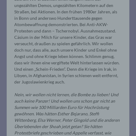
ungezählten Demos, ungezählten Kilometern auf den
Straßen, bei Aktionen. In den frühen 1980er Jahren, als
in Bonn und anderswo Hunderttausende gegen
Atombewaffnung demonstrierten. Bei Anti-AKW-
Protesten und dann – Tschernobyl. Ausnahmezustand.
Cäsium in der Milch für unsere Kinder, das Gras war
verseucht, draußen zu spielen gefährlich. Wir wollen
doch nur, dass alle, auch unsere Kinder und Enkel ohne
Angst und ohne Kriege leben können. Schlimm genug,
dass wir ihnen eine vergiftete Welt hinterlassen würden.
Und einen „Schein-Frieden“. Denn die Kriege im Irak, in
Libyen, in Afghanistan, in Syrien schienen weit entfernt,
der Jugoslawienkrieg auch.
Nein, wir wollen nicht lernen, die Bombe zu lieben! Und
auch keine Panzer! Und wollen uns schon gar nicht an
Summen wie 100 Milliarden Euro für Hochrüstung
gewöhnen. Was hätten Esther Bejarano, Steffi
Wittenberg, Elsa Werner, Peter Gingold und die anderen
Überlebenden der Shoah jetzt getan? Sie hätten
Protestbriefe geschrieben und Appelle verfasst, wie