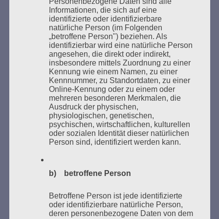
Personenbezogene Daten sind alle
Informationen, die sich auf eine
“Nie mehr schweigen, wenn Unrecht geschieht.
identifizierte oder identifizierbare
natürliche Person (im Folgenden
Seid solidarisch! Helft einander! Achtet auf die
„betroffene Person") beziehen. Als
identifizierbar wird eine natürliche Person
Schwächsten! Bleibt mutig!
angesehen, die direkt oder indirekt,
insbesondere mittels Zuordnung zu einer
Ich vertraue auf die Jugend, ich vertraue auf euch!
Kennung wie einem Namen, zu einer
Kennnummer, zu Standortdaten, zu einer
Nie wieder Faschismus – nie wieder Krieg!”
Online-Kennung oder zu einem oder
mehreren besonderen Merkmalen, die
Ausdruck der physischen,
(Es gilt das gesprochene Wort)
physiologischen, genetischen,
psychischen, wirtschaftlichen, kulturellen
oder sozialen Identität dieser natürlichen
Person sind, identifiziert werden kann.
Weitere Informationen:
b) betroffene Person
Frieden schaffen – ohne Waffen!
Beenden Sie diesen Krieg sofort!
Betroffene Person ist jede identifizierte
oder identifizierbare natürliche Person,
deren personenbezogene Daten von dem