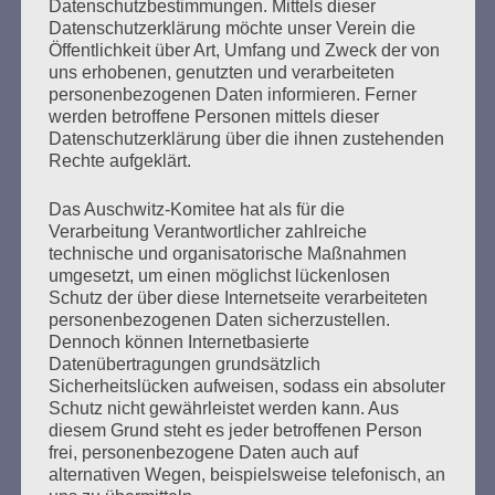
Planeten Erde und die Menschen, die drauf wohnen.
Datenschutzbestimmungen. Mittels dieser
Und Waffenhandel und Kriege ächten. Für ein
Datenschutzerklärung möchte unser Verein die
Öffentlichkeit über Art, Umfang und Zweck der von
atomwaffenfreies Deutschland, keine Atomwaffen
uns erhobenen, genutzten und verarbeiteten
sollen hier gelagert werden, Beitritt zum
personenbezogenen Daten informieren. Ferner
Atomwaffensperrvertrag! DAS BLEIBEN
werden betroffene Personen mittels dieser
VORDRINGLICHE AUFGABEN!!
Datenschutzerklärung über die ihnen zustehenden
Rechte aufgeklärt.
Was können
wir
tun?
Das Auschwitz-Komitee hat als für die
Am Sonntag fahren wir mit einer Delegation des
Verarbeitung Verantwortlicher zahlreiche
Auschwitz-Komitees zur Generalversamm-lung des
technische und organisatorische Maßnahmen
Internationalen Auschwitz-Komitees in die Gedenkstätte
umgesetzt, um einen möglichst lückenlosen
KZ Auschwitz in Oświęcim. Vertreter:innen von
Schutz der über diese Internetseite verarbeiteten
europäischen KZ-Lagergemeinschaften treffen sich dort
personenbezogenen Daten sicherzustellen.
alle paar Jahre. Und wir werden dort auch an David
Dennoch können Internetbasierte
Dushman erinnern. Geboren in der heutigen Ukraine,
Datenübertragungen grundsätzlich
war er einer der sowjetischen Befreier im Januar 1945.
Sicherheitslücken aufweisen, sodass ein absoluter
Er hat „
mit seinem Panzer den Zaun des KZ Auschwitz
Schutz nicht gewährleistet werden kann. Aus
niedergewalzt“
, wie er in einem Interview zum 8. Mai
diesem Grund steht es jeder betroffenen Person
2021 einer Antifagruppe sagte. Kurz darauf ist er, wohl
frei, personenbezogene Daten auch auf
der letzte noch lebende Befreier von Auschwitz, in
alternativen Wegen, beispielsweise telefonisch, an
München gestorben. Viele Jahre war er Trainer der