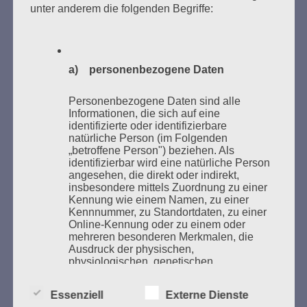
unter anderem die folgenden Begriffe:
Bücher verbrannten.
Weitere Informationen:
lesezeichen-setzen.de
a) personenbezogene Daten
Personenbezogene Daten sind alle
Informationen, die sich auf eine
GEDENKEN UND ERINNERN BEGINNT IN
identifizierte oder identifizierbare
natürliche Person (im Folgenden
UNSERER NACHBARSCHAFT
„betroffene Person") beziehen. Als
identifizierbar wird eine natürliche Person
angesehen, die direkt oder indirekt,
insbesondere mittels Zuordnung zu einer
Kennung wie einem Namen, zu einer
Kennnummer, zu Standortdaten, zu einer
Online-Kennung oder zu einem oder
mehreren besonderen Merkmalen, die
Ausdruck der physischen,
physiologischen, genetischen,
psychischen, wirtschaftlichen, kulturellen
oder sozialen Identität dieser natürlichen
Zum 13. Monat des Gedenkens in Hamburg-
Essenziell
Externe Dienste
Person sind, identifiziert werden kann.
Eimsbüttel