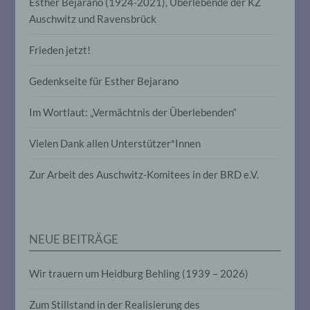
Esther Bejarano (1924-2021), Überlebende der KZ
Verbreitung oder eine andere Form der
Auschwitz und Ravensbrück
Bereitstellung, den Abgleich oder die
Verknüpfung, die Einschränkung, das
Löschen oder die Vernichtung.
Frieden jetzt!
Gedenkseite für Esther Bejarano
d) Einschränkung der Verarbeitung
Im Wortlaut: „Vermächtnis der Überlebenden“
Einschränkung der Verarbeitung ist die
Markierung gespeicherter
Vielen Dank allen Unterstützer*Innen
personenbezogener Daten mit dem Ziel,
ihre künftige Verarbeitung einzuschränken.
Zur Arbeit des Auschwitz-Komitees in der BRD e.V.
e) Profiling
Profiling ist jede Art der automatisierten
NEUE BEITRÄGE
Verarbeitung personenbezogener Daten,
die darin besteht, dass diese
personenbezogenen Daten verwendet
Wir trauern um Heidburg Behling (1939 – 2026)
werden, um bestimmte persönliche
Aspekte, die sich auf eine natürliche
Zum Stillstand in der Realisierung des
Person beziehen, zu bewerten,