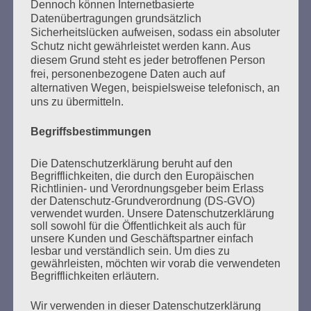
SUCHEN
Dennoch können Internetbasierte
Datenübertragungen grundsätzlich
NACH:
Sicherheitslücken aufweisen, sodass ein absoluter
Schutz nicht gewährleistet werden kann. Aus
diesem Grund steht es jeder betroffenen Person
frei, personenbezogene Daten auch auf
alternativen Wegen, beispielsweise telefonisch, an
MARATHONLESUNG AUS DEN
uns zu übermitteln.
VERBRANNTEN BÜCHERN
Begriffsbestimmungen
Die Datenschutzerklärung beruht auf den
Begrifflichkeiten, die durch den Europäischen
Richtlinien- und Verordnungsgeber beim Erlass
der Datenschutz-Grundverordnung (DS-GVO)
verwendet wurden. Unsere Datenschutzerklärung
soll sowohl für die Öffentlichkeit als auch für
unsere Kunden und Geschäftspartner einfach
Donnerstag, 21. Mai 2026, 11 – 18 Uhr
lesbar und verständlich sein. Um dies zu
Zum 26. Mal gibt es eine Marathonlesung anlässlich
gewährleisten, möchten wir vorab die verwendeten
Begrifflichkeiten erläutern.
des Gedenkens an die Verbrennung von Büchern am
Kaifu-Ufer – genau an dem Ort, wo im Mai 1933 NS-
Wir verwenden in dieser Datenschutzerklärung
Studentenorganisationen und Burschenschaftler