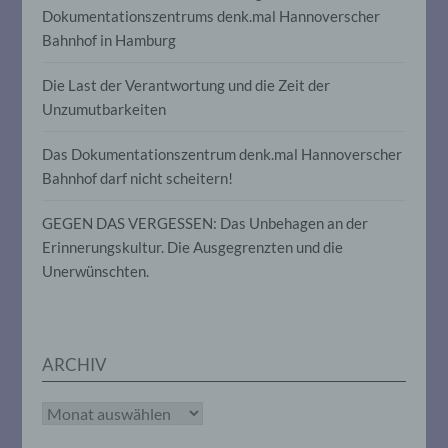
Dokumentationszentrums denk.mal Hannoverscher
insbesondere, um Aspekte bezüglich
Arbeitsleistung, wirtschaftlicher Lage,
Bahnhof in Hamburg
Gesundheit, persönlicher Vorlieben,
Interessen, Zuverlässigkeit, Verhalten,
Die Last der Verantwortung und die Zeit der
Aufenthaltsort oder Ortswechsel dieser
natürlichen Person zu analysieren oder
Unzumutbarkeiten
vorherzusagen.
Das Dokumentationszentrum denk.mal Hannoverscher
Bahnhof darf nicht scheitern!
f) Pseudonymisierung
GEGEN DAS VERGESSEN: Das Unbehagen an der
Pseudonymisierung ist die Verarbeitung
Erinnerungskultur. Die Ausgegrenzten und die
personenbezogener Daten in einer Weise,
Unerwünschten.
auf welche die personenbezogenen Daten
ohne Hinzuziehung zusätzlicher
Informationen nicht mehr einer
spezifischen betroffenen Person
zugeordnet werden können, sofern diese
zusätzlichen Informationen gesondert
ARCHIV
aufbewahrt werden und technischen und
organisatorischen Maßnahmen
Archiv
unterliegen, die gewährleisten, dass die
personenbezogenen Daten nicht einer