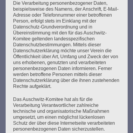
Die Verarbeitung personenbezogener Daten,
Seitennummerierung
beispielsweise des Namens, der Anschrift, E-Mail-
Zurück
4
Weiter
Adresse oder Telefonnummer einer betroffenen
der
Person, erfolgt stets im Einklang mit der
Datenschutz-Grundverordnung und in
Beiträge
Übereinstimmung mit den für das Auschwitz-
Komitee geltenden landesspezifischen
Datenschutzbestimmungen. Mittels dieser
Ich habe versprochen:
Datenschutzerklärung möchte unser Verein die
Ich werde mein ganzes Leben dafür kämpfen, dass
Öffentlichkeit über Art, Umfang und Zweck der von
uns erhobenen, genutzten und verarbeiteten
es keine Faschisten, keine Nazis mehr gibt.
personenbezogenen Daten informieren. Ferner
Nirgendwo.
werden betroffene Personen mittels dieser
Datenschutzerklärung über die ihnen zustehenden
Esther Bejarano
Rechte aufgeklärt.
Das Auschwitz-Komitee hat als für die
Verarbeitung Verantwortlicher zahlreiche
technische und organisatorische Maßnahmen
umgesetzt, um einen möglichst lückenlosen
Schutz der über diese Internetseite verarbeiteten
personenbezogenen Daten sicherzustellen.