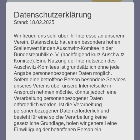
Datenschutzerklärung
Stand: 18.02.2025
„Das Haus brennt“ Esther Bejarano
Wir freuen uns sehr über Ihr Interesse an unserem
spricht
Verein. Datenschutz hat einen besonders hohen
Stellenwert für den Auschwitz-Komitee in der
Bundesrepublik e. V. (nachfolgend kurz Auschwitz-
Erstellt am
8. Dezember 2024
Komitee). Eine Nutzung der Internetseiten des
Auschwitz-Komitees ist grundsätzlich ohne jede
Ein Buch zum 100. Geburtstag von Esther Bejarano. Hrsg.
Angabe personenbezogener Daten möglich.
vom Auschwitz-Komitee in der Bundesrepublik
Sofern eine betroffene Person besondere Services
Deutschland e. V., Zusammengestellt von Helga Obens
unseres Vereins über unsere Internetseite in
und Susanne Kondoch-Klockow, mit einem Beitrag von
Anspruch nehmen möchte, könnte jedoch eine
Detlef Garbe
Verarbeitung personenbezogener Daten
erforderlich werden. Ist die Verarbeitung
personenbezogener Daten erforderlich und
mehr ...
besteht für eine solche Verarbeitung keine
gesetzliche Grundlage, holen wir generell eine
Einwilligung der betroffenen Person ein.