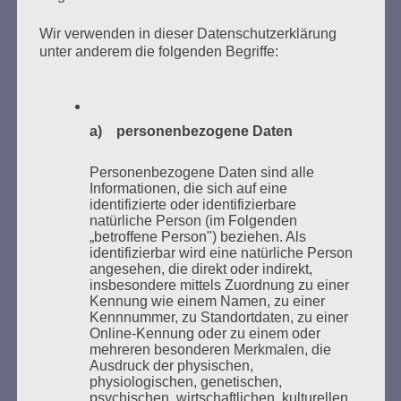
Donnerstag, 21. Mai 2026, 11 – 18 Uhr
Wir verwenden in dieser Datenschutzerklärung
Zum 26. Mal gibt es eine Marathonlesung anlässlich
unter anderem die folgenden Begriffe:
des Gedenkens an die Verbrennung von Büchern am
Kaifu-Ufer – genau an dem Ort, wo im Mai 1933 NS-
Studentenorganisationen und Burschenschaftler
a) personenbezogene Daten
Bücher verbrannten.
Personenbezogene Daten sind alle
Weitere Informationen:
lesezeichen-setzen.de
Informationen, die sich auf eine
identifizierte oder identifizierbare
natürliche Person (im Folgenden
„betroffene Person") beziehen. Als
identifizierbar wird eine natürliche Person
angesehen, die direkt oder indirekt,
GEDENKEN UND ERINNERN BEGINNT IN
insbesondere mittels Zuordnung zu einer
UNSERER NACHBARSCHAFT
Kennung wie einem Namen, zu einer
Kennnummer, zu Standortdaten, zu einer
Online-Kennung oder zu einem oder
mehreren besonderen Merkmalen, die
Ausdruck der physischen,
physiologischen, genetischen,
psychischen, wirtschaftlichen, kulturellen