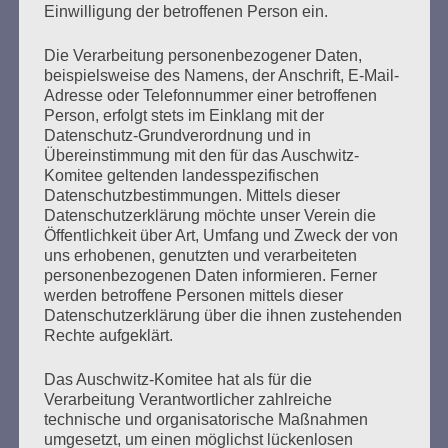
Einwilligung der betroffenen Person ein.
mehr ...
Die Verarbeitung personenbezogener Daten,
beispielsweise des Namens, der Anschrift, E-Mail-
Adresse oder Telefonnummer einer betroffenen
Person, erfolgt stets im Einklang mit der
Datenschutz-Grundverordnung und in
Seitennummerierung
Übereinstimmung mit den für das Auschwitz-
Zurück
5
Weiter
Komitee geltenden landesspezifischen
der
Datenschutzbestimmungen. Mittels dieser
Datenschutzerklärung möchte unser Verein die
Beiträge
Öffentlichkeit über Art, Umfang und Zweck der von
uns erhobenen, genutzten und verarbeiteten
personenbezogenen Daten informieren. Ferner
Wer gegen Nazis kämpft, kann sich auf den Staat
werden betroffene Personen mittels dieser
Datenschutzerklärung über die ihnen zustehenden
nicht verlassen.
Rechte aufgeklärt.
Esther Bejarano - 17. November 2015
Das Auschwitz-Komitee hat als für die
Verarbeitung Verantwortlicher zahlreiche
technische und organisatorische Maßnahmen
umgesetzt, um einen möglichst lückenlosen