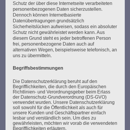
Schutz der über diese Internetseite verarbeiteten
personenbezogenen Daten sicherzustellen.
Dennoch können Internetbasierte
Datenübertragungen grundsätzlich
Sicherheitslücken aufweisen, sodass ein absoluter
Schutz nicht gewährleistet werden kann. Aus
diesem Grund steht es jeder betroffenen Person
SUCHEN
frei, personenbezogene Daten auch auf
NACH:
alternativen Wegen, beispielsweise telefonisch, an
uns zu übermitteln.
Begriffsbestimmungen
MARATHONLESUNG AUS DEN
Die Datenschutzerklärung beruht auf den
VERBRANNTEN BÜCHERN
Begrifflichkeiten, die durch den Europäischen
Richtlinien- und Verordnungsgeber beim Erlass
der Datenschutz-Grundverordnung (DS-GVO)
verwendet wurden. Unsere Datenschutzerklärung
soll sowohl für die Öffentlichkeit als auch für
unsere Kunden und Geschäftspartner einfach
lesbar und verständlich sein. Um dies zu
gewährleisten, möchten wir vorab die verwendeten
Begrifflichkeiten erläutern.