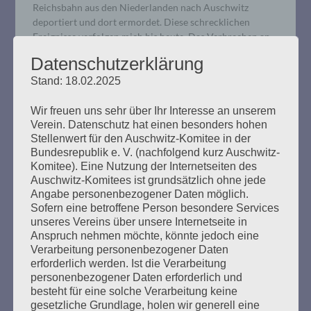
Reichsbahn aus den Niederlanden nach Auschwitz
deportiert und dort ermordet. Diese schrecklichen
Ereignisse verfolgen mich bis heute. Das Verbrechen an
ihnen wurde nie gesühnt.
Datenschutzerklärung
Stand: 18.02.2025
mehr ...
Wir freuen uns sehr über Ihr Interesse an unserem
Verein. Datenschutz hat einen besonders hohen
Stellenwert für den Auschwitz-Komitee in der
Bundesrepublik e. V. (nachfolgend kurz Auschwitz-
Komitee). Eine Nutzung der Internetseiten des
Wir trauern um Ilse Jacob (1942 –
Auschwitz-Komitees ist grundsätzlich ohne jede
2024)
Angabe personenbezogener Daten möglich.
Sofern eine betroffene Person besondere Services
unseres Vereins über unsere Internetseite in
Erstellt am
20. Februar 2024
Anspruch nehmen möchte, könnte jedoch eine
Verarbeitung personenbezogener Daten
Ilse hat wichtige Spuren hinterlassen. Wir danken ihr für
erforderlich werden. Ist die Verarbeitung
ihr unermüdliches kämpferisches, antifaschistisches
personenbezogener Daten erforderlich und
besteht für eine solche Verarbeitung keine
Engagement und trauern mit ihrer Familie. Wir werden
gesetzliche Grundlage, holen wir generell eine
sie sehr vermissen.