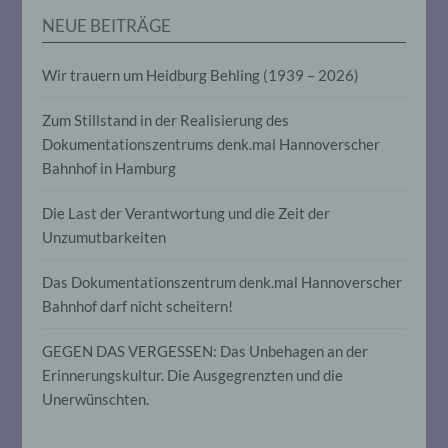
werden, um bestimmte persönliche
NEUE BEITRÄGE
Aspekte, die sich auf eine natürliche
Person beziehen, zu bewerten,
insbesondere, um Aspekte bezüglich
Wir trauern um Heidburg Behling (1939 – 2026)
Arbeitsleistung, wirtschaftlicher Lage,
Gesundheit, persönlicher Vorlieben,
Interessen, Zuverlässigkeit, Verhalten,
Zum Stillstand in der Realisierung des
Aufenthaltsort oder Ortswechsel dieser
Dokumentationszentrums denk.mal Hannoverscher
natürlichen Person zu analysieren oder
Bahnhof in Hamburg
vorherzusagen.
Die Last der Verantwortung und die Zeit der
f) Pseudonymisierung
Unzumutbarkeiten
Pseudonymisierung ist die Verarbeitung
Das Dokumentationszentrum denk.mal Hannoverscher
personenbezogener Daten in einer Weise,
Bahnhof darf nicht scheitern!
auf welche die personenbezogenen Daten
ohne Hinzuziehung zusätzlicher
GEGEN DAS VERGESSEN: Das Unbehagen an der
Informationen nicht mehr einer
spezifischen betroffenen Person
Erinnerungskultur. Die Ausgegrenzten und die
zugeordnet werden können, sofern diese
Unerwünschten.
zusätzlichen Informationen gesondert
aufbewahrt werden und technischen und
organisatorischen Maßnahmen