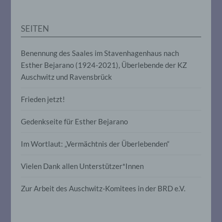
Anpassung oder Veränderung, das
Auslesen, das Abfragen, die Verwendung,
die Offenlegung durch Übermittlung,
SEITEN
Verbreitung oder eine andere Form der
Bereitstellung, den Abgleich oder die
Verknüpfung, die Einschränkung, das
Benennung des Saales im Stavenhagenhaus nach
Löschen oder die Vernichtung.
Esther Bejarano (1924-2021), Überlebende der KZ
Auschwitz und Ravensbrück
d) Einschränkung der Verarbeitung
Frieden jetzt!
Einschränkung der Verarbeitung ist die
Markierung gespeicherter
Gedenkseite für Esther Bejarano
personenbezogener Daten mit dem Ziel,
ihre künftige Verarbeitung einzuschränken.
Im Wortlaut: „Vermächtnis der Überlebenden“
Vielen Dank allen Unterstützer*Innen
e) Profiling
Zur Arbeit des Auschwitz-Komitees in der BRD e.V.
Profiling ist jede Art der automatisierten
Verarbeitung personenbezogener Daten,
die darin besteht, dass diese
personenbezogenen Daten verwendet