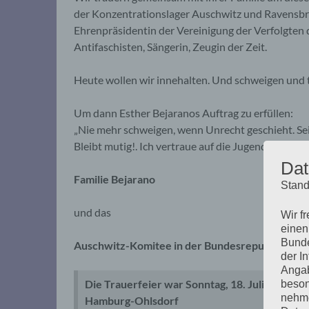
der Konzentrationslager Auschwitz und Ravensbrü
Ehrenpräsidentin der Vereinigung der Verfolgten 
Antifaschisten, Sängerin, Zeugin der Zeit.
Heute wollen wir innehalten. Und schweigen und 
Um dann Esther Bejaranos Auftrag zu erfüllen:
„Nie mehr schweigen, wenn Unrecht geschieht. Sei
Bleibt mutig!. Ich vertraue auf die Jugend, ich ve
Dat
Familie Bejarano
Stand
und das
Wir f
einen
Bunde
Auschwitz-Komitee in der Bundesrepublik Deuts
der I
Angab
Die Trauerfeier war Sonntag, 18. Juli 2021, 1
beson
nehme
Hamburg-Ohlsdorf