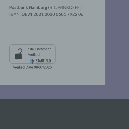
Postbank Hamburg
(BIC PBNKDEFF )
IBAN:
DE91 2001 0020 0601 7922 06
aten
er
t
chen
 die