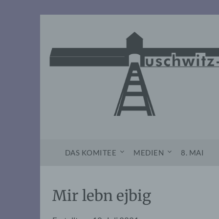
Skip
to
content
DAS KOMITEE
MEDIEN
8. MAI
Mir lebn ejbig