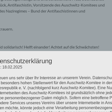
ck, Antifaschistin, Vorsitzende des Auschwitz-Komitees und
des Naziregimes – Bund der Antifaschistinnen und
trauern.
d solidarisch! Helft einander! Achtet auf die Schwächsten!
rtraue auf euch! Nie wieder Faschismus – nie wieder Krieg!“
enschutzerklärung
: 18.02.2025
reuen uns sehr über Ihr Interesse an unserem Verein. Datenschu
 besonders hohen Stellenwert für den Auschwitz-Komitee in der
srepublik e. V. (nachfolgend kurz Auschwitz-Komitee). Eine N
chland e. V.
nternetseiten des Auschwitz-Komitees ist grundsätzlich ohne jed
e personenbezogener Daten möglich. Sofern eine betroffene 
2 Uhr auf dem Jüdischen Friedhof Ohlsdorf, Ilandkoppel 68 in
dere Services unseres Vereins über unsere Internetseite in An
n möchte, könnte jedoch eine Verarbeitung personenbezogen