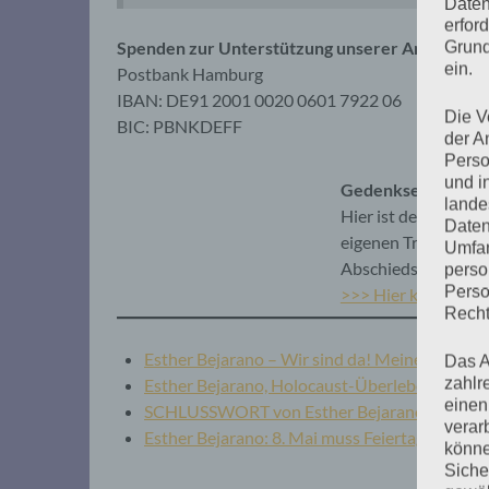
Daten
erfor
Spenden zur Unterstützung unserer Arbeit sind 
Grund
ein.
Postbank Hamburg
IBAN: DE91 2001 0020 0601 7922 06
Die V
BIC: PBNKDEFF
der A
Perso
und i
Gedenkseite für E
lande
Hier ist dein Platz
Daten
eigenen Trauer Ausd
Umfan
Abschieds mitzugeb
perso
Perso
>>> Hier klicken
Recht
Esther Bejarano – Wir sind da! Meine Befrei
Das A
zahlr
Esther Bejarano, Holocaust-Überlebende, zu
einen
SCHLUSSWORT von Esther Bejarano anlässlic
verar
Esther Bejarano: 8. Mai muss Feiertag werden
könne
Siche