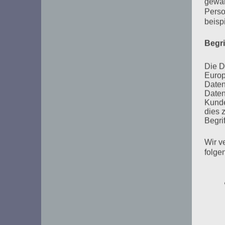
gewäh
Perso
beisp
Begr
Die D
Europ
Daten
Daten
Kunde
dies 
Begrif
Wir v
folge