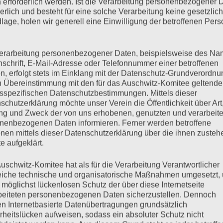
 erforderlich werden. Ist die Verarbeitung personenbezogener 
derlich und besteht für eine solche Verarbeitung keine gesetzlic
möglich unter:
lage, holen wir generell eine Einwilligung der betroffenen Pers
erarbeitung personenbezogener Daten, beispielsweise des Na
nschrift, E-Mail-Adresse oder Telefonnummer einer betroffenen
n, erfolgt stets im Einklang mit der Datenschutz-Grundverordnu
n Übereinstimmung mit den für das Auschwitz-Komitee geltend
sther
sspezifischen Datenschutzbestimmungen. Mittels dieser
, um den Angehörigen dein Beileid zu bekunden, deiner
schutzerklärung möchte unser Verein die Öffentlichkeit über Art
ruck zu verleihen oder um ihr einige letzte Worte des
g und Zweck der von uns erhobenen, genutzten und verarbeit
en.
nenbezogenen Daten informieren. Ferner werden betroffene
nen mittels dieser Datenschutzerklärung über die ihnen zuste
e aufgeklärt.
ung im Mai 1945 und meine Hoffnungen
uschwitz-Komitee hat als für die Verarbeitung Verantwortlicher
eiche technische und organisatorische Maßnahmen umgesetzt,
m 76. Gedenktag des Holocaust
 möglichst lückenlosen Schutz der über diese Internetseite
h der Veranstaltung des Auschwitz-Komitees
beiteten personenbezogenen Daten sicherzustellen. Dennoch
n Internetbasierte Datenübertragungen grundsätzlich
rheitslücken aufweisen, sodass ein absoluter Schutz nicht