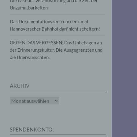
Die Last der Verantwortung und die Zeit der
, die
Unzumutbarkeiten
die
g
die
Das Dokumentationszentrum denk.mal
Hannoverscher Bahnhof darf nicht scheitern!
GEGEN DAS VERGESSEN: Das Unbehagen an
der Erinnerungskultur. Die Ausgegrenzten und
die Unerwünschten.
rter
eitung
ARCHIV
Archiv
e
iehen,
SPENDENKONTO:
tung,