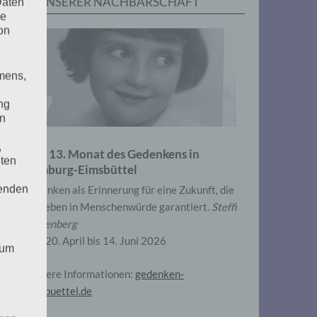
IN UNSERER NACHBARSCHAFT
Daten
he
on
mens,
ng
en
,
Zum 13. Monat des Gedenkens in
eten
Hamburg-Eimsbüttel
henden
Gedenken als Erinnerung für eine Zukunft, die
ein Leben in Menschenwürde garantiert.
Steffi
Wittenberg
Vom 20. April bis 14. Juni 2026
 um
Weitere Informationen:
gedenken-
eimsbuettel.de