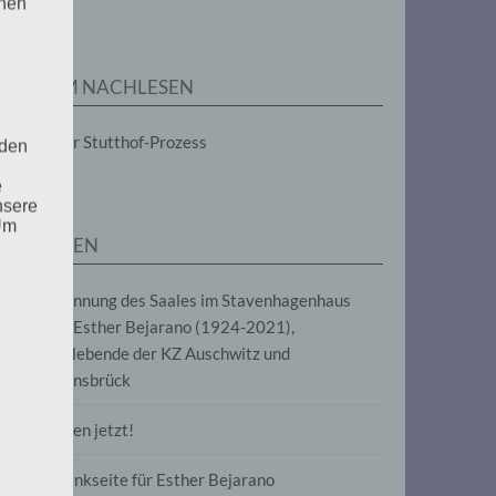
enen
ZUM NACHLESEN
Der Stutthof-Prozess
 den
e
nsere
 Um
SEITEN
Benennung des Saales im Stavenhagenhaus
nach Esther Bejarano (1924-2021),
Überlebende der KZ Auschwitz und
Ravensbrück
Frieden jetzt!
Gedenkseite für Esther Bejarano
uf