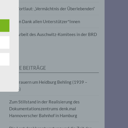
wird
Im Wortlaut: „Vermächtnis der Überlebenden“
m
Vielen Dank allen Unterstützer*Innen
line-
en,
Zur Arbeit des Auschwitz-Komitees in der BRD
tät
e.V.
NEUE BEITRÄGE
für
Wir trauern um Heidburg Behling (1939 –
2026)
Zum Stillstand in der Realisierung des
Dokumentationszentrums denk.mal
Hannoverscher Bahnhof in Hamburg
fahren
eben,