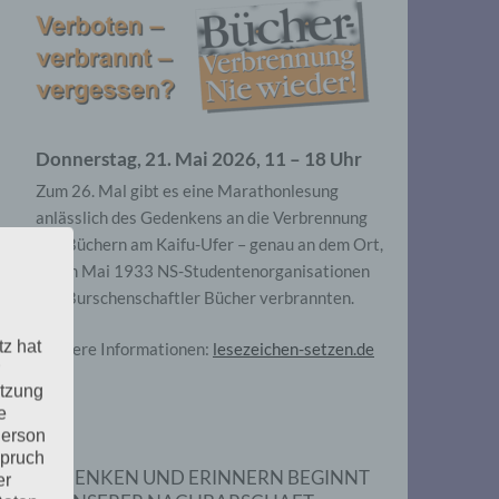
Donnerstag, 21. Mai 2026, 11 – 18 Uhr
Zum 26. Mal gibt es eine Marathonlesung
anlässlich des Gedenkens an die Verbrennung
von Büchern am Kaifu-Ufer – genau an dem Ort,
wo im Mai 1933 NS-Studentenorganisationen
und Burschenschaftler Bücher verbrannten.
tz hat
Weitere Informationen:
lesezeichen-setzen.de
utzung
e
Person
spruch
GEDENKEN UND ERINNERN BEGINNT
er