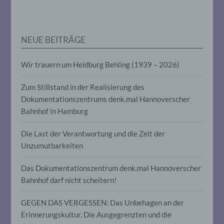
personenbezogenen Daten verwendet
werden, um bestimmte persönliche
Aspekte, die sich auf eine natürliche
Person beziehen, zu bewerten,
NEUE BEITRÄGE
insbesondere, um Aspekte bezüglich
Arbeitsleistung, wirtschaftlicher Lage,
Gesundheit, persönlicher Vorlieben,
Wir trauern um Heidburg Behling (1939 – 2026)
Interessen, Zuverlässigkeit, Verhalten,
Aufenthaltsort oder Ortswechsel dieser
natürlichen Person zu analysieren oder
Zum Stillstand in der Realisierung des
vorherzusagen.
Dokumentationszentrums denk.mal Hannoverscher
Bahnhof in Hamburg
f) Pseudonymisierung
Die Last der Verantwortung und die Zeit der
Unzumutbarkeiten
Pseudonymisierung ist die Verarbeitung
personenbezogener Daten in einer Weise,
auf welche die personenbezogenen Daten
Das Dokumentationszentrum denk.mal Hannoverscher
ohne Hinzuziehung zusätzlicher
Bahnhof darf nicht scheitern!
Informationen nicht mehr einer
spezifischen betroffenen Person
GEGEN DAS VERGESSEN: Das Unbehagen an der
zugeordnet werden können, sofern diese
zusätzlichen Informationen gesondert
Erinnerungskultur. Die Ausgegrenzten und die
aufbewahrt werden und technischen und