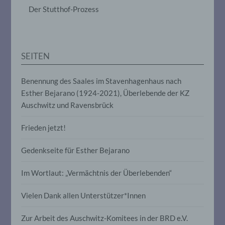
das Ordnen, die Speicherung, die
Der Stutthof-Prozess
Anpassung oder Veränderung, das
Auslesen, das Abfragen, die Verwendung,
die Offenlegung durch Übermittlung,
Verbreitung oder eine andere Form der
Bereitstellung, den Abgleich oder die
SEITEN
Verknüpfung, die Einschränkung, das
Löschen oder die Vernichtung.
Benennung des Saales im Stavenhagenhaus nach
Esther Bejarano (1924-2021), Überlebende der KZ
d) Einschränkung der Verarbeitung
Auschwitz und Ravensbrück
Einschränkung der Verarbeitung ist die
Frieden jetzt!
Markierung gespeicherter
personenbezogener Daten mit dem Ziel,
ihre künftige Verarbeitung einzuschränken.
Gedenkseite für Esther Bejarano
Im Wortlaut: „Vermächtnis der Überlebenden“
e) Profiling
Vielen Dank allen Unterstützer*Innen
Profiling ist jede Art der automatisierten
Verarbeitung personenbezogener Daten,
Zur Arbeit des Auschwitz-Komitees in der BRD e.V.
die darin besteht, dass diese