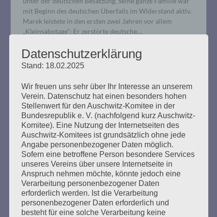
unter der deutschen Besatzung. Seine ganze Familie war
mit Beginn des deutschen Überfalls im Widerstand aktiv.
Marek leistete in den ersten zwei Jahren vor allem
„Kleinsabotage“: Er zerstörte deutsche…
Datenschutzerklärung
mehr ...
Stand: 18.02.2025
Wir freuen uns sehr über Ihr Interesse an unserem
Verein. Datenschutz hat einen besonders hohen
Stellenwert für den Auschwitz-Komitee in der
4. Verhandlungstag, Freitag,
Bundesrepublik e. V. (nachfolgend kurz Auschwitz-
Komitee). Eine Nutzung der Internetseiten des
25.10.2019
Auschwitz-Komitees ist grundsätzlich ohne jede
Angabe personenbezogener Daten möglich.
Erstellt am
25. Oktober 2019
Sofern eine betroffene Person besondere Services
unseres Vereins über unsere Internetseite in
Anspruch nehmen möchte, könnte jedoch eine
Die Richterin kündigte an, dass es dem Angeklagten
Verarbeitung personenbezogener Daten
heute nicht so gut gehe. Seine Befragung hielt er gut
erforderlich werden. Ist die Verarbeitung
durch. Der Faden aus dem letzten Verhandlungstag
personenbezogener Daten erforderlich und
wurde wieder aufgenommen. Bruno D. sollte erläutern,
besteht für eine solche Verarbeitung keine