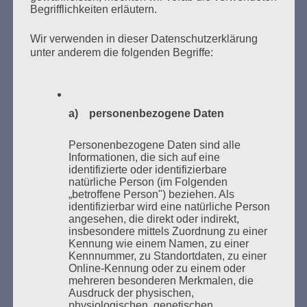
Begrifflichkeiten erläutern.
Wir verwenden in dieser Datenschutzerklärung
unter anderem die folgenden Begriffe:
Donnerstag, 21. Mai 2026, 11 – 18 Uhr
Zum 26. Mal gibt es eine Marathonlesung anlässlich
des Gedenkens an die Verbrennung von Büchern am
Kaifu-Ufer – genau an dem Ort, wo im Mai 1933 NS-
a) personenbezogene Daten
Studentenorganisationen und Burschenschaftler
Bücher verbrannten.
Personenbezogene Daten sind alle
Informationen, die sich auf eine
identifizierte oder identifizierbare
Weitere Informationen:
lesezeichen-setzen.de
natürliche Person (im Folgenden
„betroffene Person") beziehen. Als
identifizierbar wird eine natürliche Person
angesehen, die direkt oder indirekt,
insbesondere mittels Zuordnung zu einer
Kennung wie einem Namen, zu einer
GEDENKEN UND ERINNERN BEGINNT IN
Kennnummer, zu Standortdaten, zu einer
UNSERER NACHBARSCHAFT
Online-Kennung oder zu einem oder
mehreren besonderen Merkmalen, die
Ausdruck der physischen,
physiologischen, genetischen,