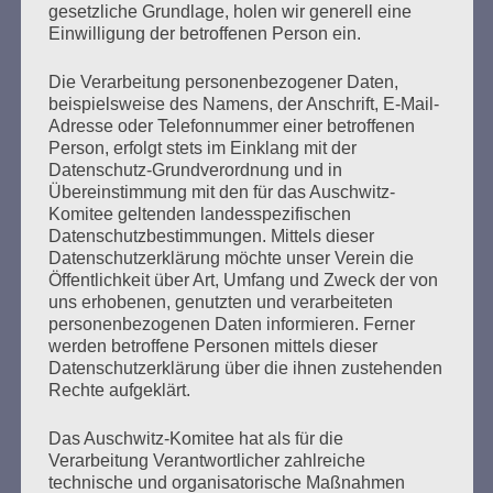
wie er aus Stettin in den Wachdienst im KZ Stutthof kam.
gesetzliche Grundlage, holen wir generell eine
Er habe sich vorgestellt, zur Bewachung von
Einwilligung der betroffenen Person ein.
„Arbeitseinsätzen“ kommandiert zu werden. Bei…
Die Verarbeitung personenbezogener Daten,
beispielsweise des Namens, der Anschrift, E-Mail-
mehr ...
Adresse oder Telefonnummer einer betroffenen
Person, erfolgt stets im Einklang mit der
Datenschutz-Grundverordnung und in
Übereinstimmung mit den für das Auschwitz-
Komitee geltenden landesspezifischen
Seitennummerierung
Datenschutzbestimmungen. Mittels dieser
Zurück
29
Weiter
Datenschutzerklärung möchte unser Verein die
der
Öffentlichkeit über Art, Umfang und Zweck der von
uns erhobenen, genutzten und verarbeiteten
Beiträge
personenbezogenen Daten informieren. Ferner
werden betroffene Personen mittels dieser
Datenschutzerklärung über die ihnen zustehenden
Ich werd’ so lange singen, bis es keine Nazis mehr
Rechte aufgeklärt.
auf der Welt gibt.
Das Auschwitz-Komitee hat als für die
Esther Bejarano
Verarbeitung Verantwortlicher zahlreiche
technische und organisatorische Maßnahmen