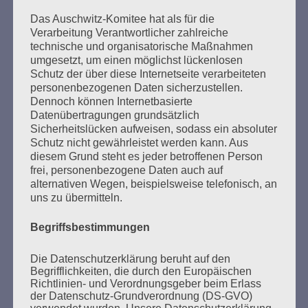
an Medien und Freundeskreise weitergeleitet.
Das Auschwitz-Komitee hat als für die
Verarbeitung Verantwortlicher zahlreiche
technische und organisatorische Maßnahmen
umgesetzt, um einen möglichst lückenlosen
Schutz der über diese Internetseite verarbeiteten
Am 8. Mai wäre dann Gelegenheit, über die großen
personenbezogenen Daten sicherzustellen.
Hoffnungen der Menschheit nachzudenken: über
Dennoch können Internetbasierte
Freiheit, Gleichheit, Brüderlichkeit – und
Datenübertragungen grundsätzlich
Sicherheitslücken aufweisen, sodass ein absoluter
Schwesterlichkeit.
Schutz nicht gewährleistet werden kann. Aus
diesem Grund steht es jeder betroffenen Person
Esther Bejarano - 26. Januar 2020
frei, personenbezogene Daten auch auf
alternativen Wegen, beispielsweise telefonisch, an
uns zu übermitteln.
Begriffsbestimmungen
Die Datenschutzerklärung beruht auf den
Begrifflichkeiten, die durch den Europäischen
SUCHEN
Richtlinien- und Verordnungsgeber beim Erlass
der Datenschutz-Grundverordnung (DS-GVO)
NACH: