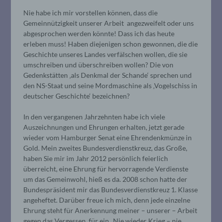
Nie habe ich mir vorstellen können, dass die
Gemeinnützigkeit unserer Arbeit angezweifelt oder uns
abgesprochen werden könnte! Dass ich das heute
erleben muss! Haben diejenigen schon gewonnen, die die
Geschichte unseres Landes verfälschen wollen, die sie
umschreiben und überschreiben wollen? Die von
Gedenkstätten ‚als Denkmal der Schande‘ sprechen und
den NS-Staat und seine Mordmaschine als ‚Vogelschiss in
deutscher Geschichte‘ bezeichnen?
In den vergangenen Jahrzehnten habe ich viele
Auszeichnungen und Ehrungen erhalten, jetzt gerade
wieder vom Hamburger Senat eine Ehrendenkmünze in
Gold. Mein zweites Bundesverdienstkreuz, das Große,
haben Sie mir im Jahr 2012 persönlich feierlich
überreicht, eine Ehrung für hervorragende Verdienste
um das Gemeinwohl, hieß es da. 2008 schon hatte der
Bundespräsident mir das Bundesverdienstkreuz 1. Klasse
angeheftet. Darüber freue ich mich, denn jede einzelne
Ehrung steht für Anerkennung meiner – unserer – Arbeit
gegen das Vergessen, für ein „Nie wieder Krieg – nie