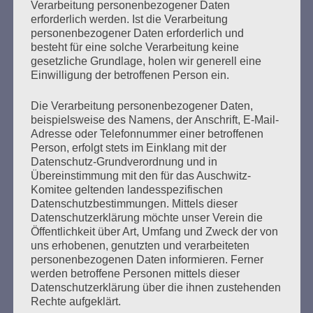
Verarbeitung personenbezogener Daten
erforderlich werden. Ist die Verarbeitung
Wir Überlebenden haben einen Auftrag zu erfüllen, der
personenbezogener Daten erforderlich und
uns von den Millionen in den Konzentrationslagern und
besteht für eine solche Verarbeitung keine
NS-Gefängnissen Ermordeten und Gequälten erteilt
gesetzliche Grundlage, holen wir generell eine
wurde. Dabei helfen uns viele Freundinnen und Freunde,
Einwilligung der betroffenen Person ein.
die Antifaschistinnen und Antifaschisten – aus Liebe zur
Menschheit! Lassen Sie nicht zu, dass diese Arbeit durch
Die Verarbeitung personenbezogener Daten,
zusätzliche Steuerbelastungen noch weiter erschwert
beispielsweise des Namens, der Anschrift, E-Mail-
wird.
Adresse oder Telefonnummer einer betroffenen
Person, erfolgt stets im Einklang mit der
Mit freundlichen Grüßen
Datenschutz-Grundverordnung und in
Esther Bejarano
Übereinstimmung mit den für das Auschwitz-
Vorsitzende
Komitee geltenden landesspezifischen
Auschwitz-Komitee in der Bundesrepublik Deutschland
Datenschutzbestimmungen. Mittels dieser
e.V.
Datenschutzerklärung möchte unser Verein die
Öffentlichkeit über Art, Umfang und Zweck der von
Ehrenvorsitzende der Vereinigung der Verfolgten des
uns erhobenen, genutzten und verarbeiteten
Naziregimes – Bund der Antifaschistinnen und
personenbezogenen Daten informieren. Ferner
Antifaschisten
werden betroffene Personen mittels dieser
Datenschutzerklärung über die ihnen zustehenden
N.B.: Dieser Brief wird auch an Fraktionen im Bundestag,
Rechte aufgeklärt.