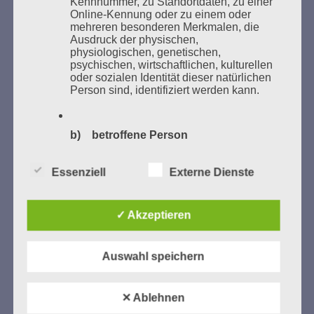
Kennnummer, zu Standortdaten, zu einer
Online-Kennung oder zu einem oder
Weitere Informationen:
lesezeichen-setzen.de
mehreren besonderen Merkmalen, die
Ausdruck der physischen,
physiologischen, genetischen,
psychischen, wirtschaftlichen, kulturellen
oder sozialen Identität dieser natürlichen
Person sind, identifiziert werden kann.
GEDENKEN UND ERINNERN BEGINNT IN
UNSERER NACHBARSCHAFT
b) betroffene Person
Betroffene Person ist jede identifizierte
Essenziell
Externe Dienste
oder identifizierbare natürliche Person,
deren personenbezogene Daten von dem
für die Verarbeitung Verantwortlichen
✓ Akzeptieren
verarbeitet werden.
Auswahl speichern
c) Verarbeitung
Zum 13. Monat des Gedenkens in Hamburg-
Eimsbüttel
Verarbeitung ist jeder mit oder ohne Hilfe
✕ Ablehnen
Gedenken als Erinnerung für eine Zukunft, die ein
automatisierter Verfahren ausgeführte