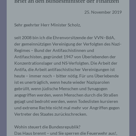
Brief an den Bundesminister der Finanzen
25. November 2019
Sehr geehrter Herr Minister Scholz,
seit 2008 bin ich die Ehrenvorsitzende der VVN–BdA,
der gemeinnützigen Vereinigung der Verfolgten des Nazi-
Regimes – Bund der Antifaschistinnen und
Antifaschisten, gegründet 1947 von Überlebenden der
Konzentrationslager und NS-Verfolgten. Die Arbeit der
Antifa, die Arbeit antifaschistischer Vereinigungen ist
heute – immer noch – bitter nötig. Für uns Überlebende
ist es unerträglich, wenn heute wieder Naziparolen
gebrüllt, wenn jüdische Menschen und Synagogen
angegriffen werden, wenn Menschen durch die Straßen
gejagt und bedroht werden, wenn Todeslisten kursieren
und extreme Rechte nicht mal mehr vor Angriffen gegen
Vertreter des Staates zurückschrecken.
Wohin steuert die Bundesrepublik?
Das Haus brennt – und Sie sperren die Feuerwehr aus!,