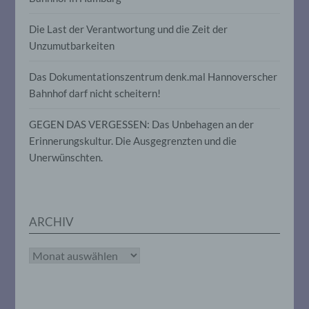
Informationen nicht mehr einer
spezifischen betroffenen Person
zugeordnet werden können, sofern diese
Die Last der Verantwortung und die Zeit der
zusätzlichen Informationen gesondert
Unzumutbarkeiten
aufbewahrt werden und technischen und
organisatorischen Maßnahmen
unterliegen, die gewährleisten, dass die
Das Dokumentationszentrum denk.mal Hannoverscher
personenbezogenen Daten nicht einer
Bahnhof darf nicht scheitern!
identifizierten oder identifizierbaren
natürlichen Person zugewiesen werden.
GEGEN DAS VERGESSEN: Das Unbehagen an der
Erinnerungskultur. Die Ausgegrenzten und die
g) Verantwortlicher oder für die
Unerwünschten.
Verarbeitung Verantwortlicher
Verantwortlicher oder für die Verarbeitung
Verantwortlicher ist die natürliche oder
ARCHIV
juristische Person, Behörde, Einrichtung
oder andere Stelle, die allein oder
gemeinsam mit anderen über die Zwecke
Archiv
und Mittel der Verarbeitung von
personenbezogenen Daten entscheidet.
Sind die Zwecke und Mittel dieser
Verarbeitung durch das Unionsrecht oder