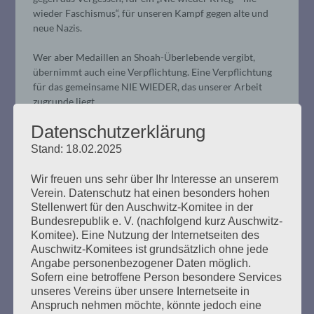
wieder Faschismus“, für unseren Kampf gegen alte und
neue Nazis.
Wer aber Medaillen an Shoah-Überlebende vergibt,
übernimmt auch eine Verpflichtung. Eine Verpflichtung
für das gemeinsame NIE WIEDER, das unserer Arbeit
zugrunde liegt.
Datenschutzerklärung
Und nun frage ich Sie:
Was kann gemeinnütziger sein, als diesen Kampf zu
Stand: 18.02.2025
führen?
Wir freuen uns sehr über Ihr Interesse an unserem
Entscheidet hierzulande tatsächlich eine Steuerbehörde
Verein. Datenschutz hat einen besonders hohen
über die Existenzmöglichkeit einer Vereinigung von
Stellenwert für den Auschwitz-Komitee in der
Überlebenden der Naziverbrechen?
Bundesrepublik e. V. (nachfolgend kurz Auschwitz-
Komitee). Eine Nutzung der Internetseiten des
Als zuständiger Minister der Finanzen fordere ich Sie auf,
Auschwitz-Komitees ist grundsätzlich ohne jede
alles zu tun, um diese unsägliche, ungerechte
Angabe personenbezogener Daten möglich.
Sofern eine betroffene Person besondere Services
Entscheidung der Aberkennung der Gemeinnützigkeit
unseres Vereins über unsere Internetseite in
der Arbeit der VVN–BdA rückgängig zu machen und
Anspruch nehmen möchte, könnte jedoch eine
entsprechende Gesetzesänderungen vorzuschlagen.