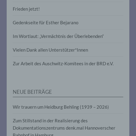
Frieden jetzt!
Profiling ist jede Art der automatisierten
Verarbeitung personenbezogener Daten,
die darin besteht, dass diese
Gedenkseite für Esther Bejarano
personenbezogenen Daten verwendet
werden, um bestimmte persönliche
Im Wortlaut: „Vermächtnis der Überlebenden“
Aspekte, die sich auf eine natürliche
Person beziehen, zu bewerten,
insbesondere, um Aspekte bezüglich
Vielen Dank allen Unterstützer*Innen
Arbeitsleistung, wirtschaftlicher Lage,
Gesundheit, persönlicher Vorlieben,
Zur Arbeit des Auschwitz-Komitees in der BRD e.V.
Interessen, Zuverlässigkeit, Verhalten,
Aufenthaltsort oder Ortswechsel dieser
natürlichen Person zu analysieren oder
vorherzusagen.
NEUE BEITRÄGE
f) Pseudonymisierung
Wir trauern um Heidburg Behling (1939 – 2026)
Pseudonymisierung ist die Verarbeitung
personenbezogener Daten in einer Weise,
Zum Stillstand in der Realisierung des
auf welche die personenbezogenen Daten
Dokumentationszentrums denk.mal Hannoverscher
ohne Hinzuziehung zusätzlicher
Bahnhof in Hamburg