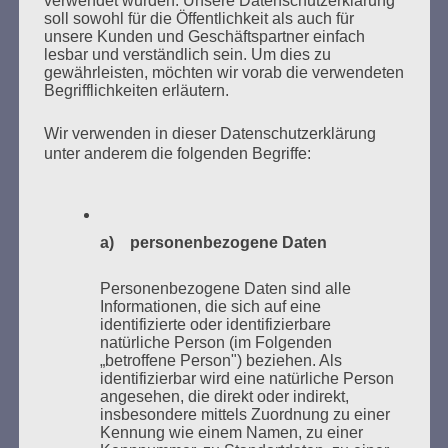
verwendet wurden. Unsere Datenschutzerklärung
soll sowohl für die Öffentlichkeit als auch für
unsere Kunden und Geschäftspartner einfach
lesbar und verständlich sein. Um dies zu
gewährleisten, möchten wir vorab die verwendeten
Begrifflichkeiten erläutern.
MARATHONLESUNG AUS DEN
VERBRANNTEN BÜCHERN
Wir verwenden in dieser Datenschutzerklärung
unter anderem die folgenden Begriffe:
a) personenbezogene Daten
Personenbezogene Daten sind alle
Donnerstag, 21. Mai 2026, 11 – 18 Uhr
Informationen, die sich auf eine
identifizierte oder identifizierbare
Zum 26. Mal gibt es eine Marathonlesung anlässlich
natürliche Person (im Folgenden
des Gedenkens an die Verbrennung von Büchern am
„betroffene Person") beziehen. Als
identifizierbar wird eine natürliche Person
Kaifu-Ufer – genau an dem Ort, wo im Mai 1933 NS-
angesehen, die direkt oder indirekt,
Studentenorganisationen und Burschenschaftler
insbesondere mittels Zuordnung zu einer
Bücher verbrannten.
Kennung wie einem Namen, zu einer