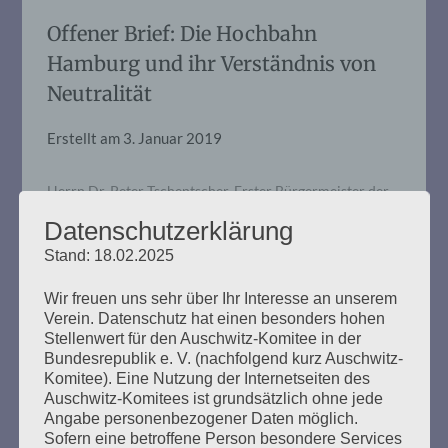
Offener Brief: Die Hochbahn
Hamburg und ihr Verständnis von
Neutralität
Erstellt am
3. Januar 2019
Herrn Dr. Peter Tschentscher, Erster Bürgermeister der
FHHFrau Carola Veit, Präsidentin der Bürgerschaft,
Datenschutzerklärung
RathausRathausmarkt 120095 Hamburg Hamburg, 3.
Januar 2019 Offener BriefDie Hochbahn Hamburg und
Stand: 18.02.2025
ihr Verständnis von NeutralitätErinnern heißt handeln:
GEMEINSAM GEGEN DEN HASS Sehr geehrter Herr
Wir freuen uns sehr über Ihr Interesse an unserem
Erster Bürgermeister Tschentscher,sehr geehrte Frau
Verein. Datenschutz hat einen besonders hohen
Bürgerschaftspräsidentin Veit, seit 58 Jahren lebe ich
Stellenwert für den Auschwitz-Komitee in der
nun in Hamburg. Hier habe…
Bundesrepublik e. V. (nachfolgend kurz Auschwitz-
Komitee). Eine Nutzung der Internetseiten des
Auschwitz-Komitees ist grundsätzlich ohne jede
mehr ...
Angabe personenbezogener Daten möglich.
Sofern eine betroffene Person besondere Services