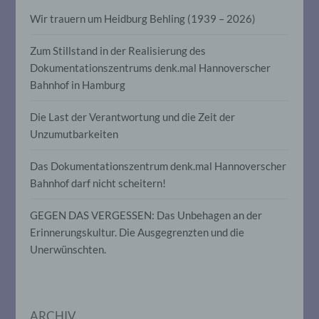
auf welche die personenbezogenen Daten
Wir trauern um Heidburg Behling (1939 – 2026)
ohne Hinzuziehung zusätzlicher
Informationen nicht mehr einer
spezifischen betroffenen Person
Zum Stillstand in der Realisierung des
zugeordnet werden können, sofern diese
Dokumentationszentrums denk.mal Hannoverscher
zusätzlichen Informationen gesondert
aufbewahrt werden und technischen und
Bahnhof in Hamburg
organisatorischen Maßnahmen
unterliegen, die gewährleisten, dass die
Die Last der Verantwortung und die Zeit der
personenbezogenen Daten nicht einer
Unzumutbarkeiten
identifizierten oder identifizierbaren
natürlichen Person zugewiesen werden.
Das Dokumentationszentrum denk.mal Hannoverscher
Bahnhof darf nicht scheitern!
g) Verantwortlicher oder für die
Verarbeitung Verantwortlicher
GEGEN DAS VERGESSEN: Das Unbehagen an der
Erinnerungskultur. Die Ausgegrenzten und die
Verantwortlicher oder für die Verarbeitung
Unerwünschten.
Verantwortlicher ist die natürliche oder
juristische Person, Behörde, Einrichtung
oder andere Stelle, die allein oder
gemeinsam mit anderen über die Zwecke
und Mittel der Verarbeitung von
ARCHIV
personenbezogenen Daten entscheidet.