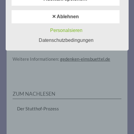
Verarbeitung ist jeder mit oder ohne Hilfe
automatisierter Verfahren ausgeführte
Zum 13. Monat des Gedenkens in Hamburg-
Vorgang oder jede solche Vorgangsreihe
✕ Ablehnen
im Zusammenhang mit
Eimsbüttel
personenbezogenen Daten wie das
Personalsieren
Gedenken als Erinnerung für eine Zukunft, die ein
Erheben, das Erfassen, die Organisation,
das Ordnen, die Speicherung, die
Leben in Menschenwürde garantiert.
Steffi Wittenberg
Datenschutzbedingungen
Anpassung oder Veränderung, das
Vom 20. April bis 14. Juni 2026
Auslesen, das Abfragen, die Verwendung,
die Offenlegung durch Übermittlung,
Verbreitung oder eine andere Form der
Weitere Informationen:
gedenken-eimsbuettel.de
Bereitstellung, den Abgleich oder die
Verknüpfung, die Einschränkung, das
Löschen oder die Vernichtung.
ZUM NACHLESEN
d) Einschränkung der Verarbeitung
Einschränkung der Verarbeitung ist die
Der Stutthof-Prozess
Markierung gespeicherter
personenbezogener Daten mit dem Ziel,
ihre künftige Verarbeitung einzuschränken.