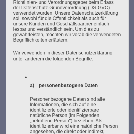
Richtlinien- und Verordnungsgeber beim Erlass
der Datenschutz-Grundverordnung (DS-GVO)
verwendet wurden. Unsere Datenschutzerklärung
soll sowohl für die Öffentlichkeit als auch für
unsere Kunden und Geschäftspartner einfach
SUCHEN
lesbar und verständlich sein. Um dies zu
NACH:
gewährleisten, möchten wir vorab die verwendeten
Begrifflichkeiten erläutern.
Wir verwenden in dieser Datenschutzerklärung
unter anderem die folgenden Begriffe:
MARATHONLESUNG AUS DEN
VERBRANNTEN BÜCHERN
a) personenbezogene Daten
Personenbezogene Daten sind alle
Informationen, die sich auf eine
identifizierte oder identifizierbare
natürliche Person (im Folgenden
„betroffene Person") beziehen. Als
identifizierbar wird eine natürliche Person
Donnerstag, 21. Mai 2026, 11 – 18 Uhr
angesehen, die direkt oder indirekt,