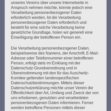
unseres Vereins über unsere Internetseite in
Anspruch nehmen möchte, könnte jedoch eine
Verarbeitung personenbezogener Daten
erforderlich werden. Ist die Verarbeitung
Wir nehmen den Bürgermeister
personenbezogener Daten erforderlich und
besteht für eine solche Verarbeitung keine
beim Wort: Hamburg und seine
gesetzliche Grundlage, holen wir generell eine
Gäste
Einwilligung der betroffenen Person ein.
Erstellt am
4. Juli 2017
Die Verarbeitung personenbezogener Daten,
beispielsweise des Namens, der Anschrift, E-Mail-
Adresse oder Telefonnummer einer betroffenen
„Es ist gut, dass das Treffen in einem demokratischen
Person, erfolgt stets im Einklang mit der
Land mit einer starken Zivilgesellschaft und einer
Datenschutz-Grundverordnung und in
wachen Öffentlichkeit stattfindet. Die Weltgemeinschaft
Übereinstimmung mit den für das Auschwitz-
der Staaten braucht eine Weltöffentlichkeit, die ihre
Komitee geltenden landesspezifischen
Erwartungen an die politisch Handelnden formuliert und
Datenschutzbestimmungen. Mittels dieser
die Ergebnisse kontrolliert.“ (Hamburgs 1. Bürgermeister
Datenschutzerklärung möchte unser Verein die
Olaf Scholz am 4. Juli 2017/pr04) Wer aber ist diese
Öffentlichkeit über Art, Umfang und Zweck der von
starke Zivilgesellschaft? Wer ist…
uns erhobenen, genutzten und verarbeiteten
personenbezogenen Daten informieren. Ferner
werden betroffene Personen mittels dieser
mehr ...