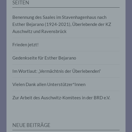
SEITEN
e) Profiling
Benennung des Saales im Stavenhagenhaus nach
Profiling ist jede Art der automatisierten
Esther Bejarano (1924-2021), Überlebende der KZ
Verarbeitung personenbezogener Daten,
Auschwitz und Ravensbrück
die darin besteht, dass diese
personenbezogenen Daten verwendet
werden, um bestimmte persönliche
Frieden jetzt!
Aspekte, die sich auf eine natürliche
Person beziehen, zu bewerten,
Gedenkseite für Esther Bejarano
insbesondere, um Aspekte bezüglich
Arbeitsleistung, wirtschaftlicher Lage,
Gesundheit, persönlicher Vorlieben,
Im Wortlaut: „Vermächtnis der Überlebenden“
Interessen, Zuverlässigkeit, Verhalten,
Aufenthaltsort oder Ortswechsel dieser
Vielen Dank allen Unterstützer*Innen
natürlichen Person zu analysieren oder
vorherzusagen.
Zur Arbeit des Auschwitz-Komitees in der BRD e.V.
f) Pseudonymisierung
Pseudonymisierung ist die Verarbeitung
NEUE BEITRÄGE
personenbezogener Daten in einer Weise,