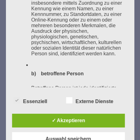
Zum 26. Mal gibt es eine Marathonlesung anlässlich
insbesondere mittels Zuordnung zu einer
Kennung wie einem Namen, zu einer
des Gedenkens an die Verbrennung von Büchern am
Kennnummer, zu Standortdaten, zu einer
Kaifu-Ufer – genau an dem Ort, wo im Mai 1933 NS-
Online-Kennung oder zu einem oder
Studentenorganisationen und Burschenschaftler
mehreren besonderen Merkmalen, die
Ausdruck der physischen,
Bücher verbrannten.
physiologischen, genetischen,
psychischen, wirtschaftlichen, kulturellen
Weitere Informationen:
lesezeichen-setzen.de
oder sozialen Identität dieser natürlichen
Person sind, identifiziert werden kann.
b) betroffene Person
GEDENKEN UND ERINNERN BEGINNT IN
Betroffene Person ist jede identifizierte
UNSERER NACHBARSCHAFT
oder identifizierbare natürliche Person,
deren personenbezogene Daten von dem
Essenziell
Externe Dienste
für die Verarbeitung Verantwortlichen
verarbeitet werden.
✓ Akzeptieren
c) Verarbeitung
Auswahl speichern