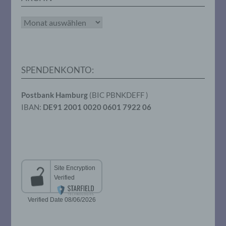
Sind die Zwecke und Mittel dieser
Verarbeitung durch das Unionsrecht oder
Archiv
das Recht der Mitgliedstaaten vorgegeben,
so kann der Verantwortliche
beziehungsweise können die bestimmten
Kriterien seiner Benennung nach dem
Unionsrecht oder dem Recht der
SPENDENKONTO:
Mitgliedstaaten vorgesehen werden.
Postbank Hamburg
(BIC PBNKDEFF )
h) Auftragsverarbeiter
IBAN:
DE91 2001 0020 0601 7922 06
Auftragsverarbeiter ist eine natürliche oder
juristische Person, Behörde, Einrichtung
oder andere Stelle, die personenbezogene
Daten im Auftrag des Verantwortlichen
verarbeitet.
i) Empfänger
Empfänger ist eine natürliche oder
juristische Person, Behörde, Einrichtung