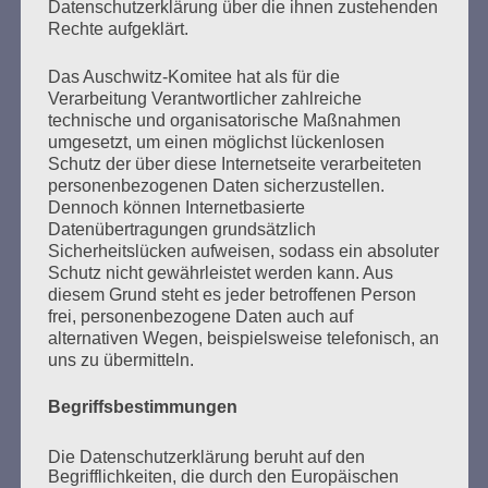
Datenschutzerklärung über die ihnen zustehenden
Rechte aufgeklärt.
Das Auschwitz-Komitee hat als für die
Verarbeitung Verantwortlicher zahlreiche
Seitennummerierung
technische und organisatorische Maßnahmen
Zurück
3
Weiter
umgesetzt, um einen möglichst lückenlosen
der
Schutz der über diese Internetseite verarbeiteten
personenbezogenen Daten sicherzustellen.
Beiträge
Dennoch können Internetbasierte
Datenübertragungen grundsätzlich
Sicherheitslücken aufweisen, sodass ein absoluter
Ich werd’ so lange singen, bis es keine Nazis mehr
Schutz nicht gewährleistet werden kann. Aus
auf der Welt gibt.
diesem Grund steht es jeder betroffenen Person
frei, personenbezogene Daten auch auf
Esther Bejarano
alternativen Wegen, beispielsweise telefonisch, an
uns zu übermitteln.
Begriffsbestimmungen
Die Datenschutzerklärung beruht auf den
Begrifflichkeiten, die durch den Europäischen