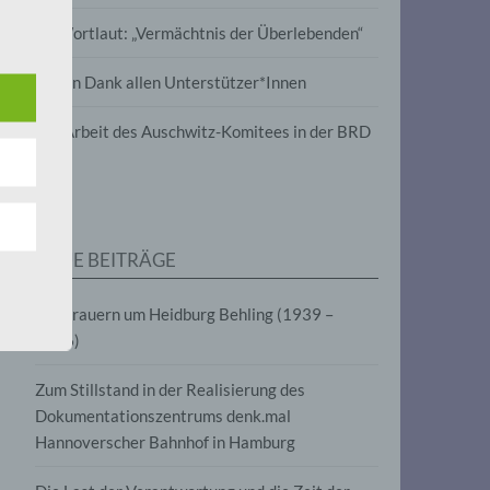
-/ausblenden.
wird
Im Wortlaut: „Vermächtnis der Überlebenden“
ese
m
Vielen Dank allen Unterstützer*Innen
line-
tabox
en,
-/ausblenden.
Zur Arbeit des Auschwitz-Komitees in der BRD
tät
e.V.
NEUE BEITRÄGE
für
Wir trauern um Heidburg Behling (1939 –
2026)
Zum Stillstand in der Realisierung des
Dokumentationszentrums denk.mal
Hannoverscher Bahnhof in Hamburg
fahren
eben,