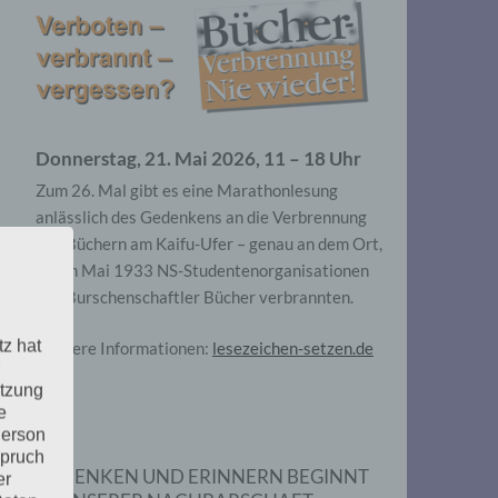
ese
Donnerstag, 21. Mai 2026, 11 – 18 Uhr
tabox
Zum 26. Mal gibt es eine Marathonlesung
-/ausblenden.
anlässlich des Gedenkens an die Verbrennung
von Büchern am Kaifu-Ufer – genau an dem Ort,
ese
wo im Mai 1933 NS-Studentenorganisationen
tabox
und Burschenschaftler Bücher verbrannten.
-/ausblenden.
tz hat
Weitere Informationen:
lesezeichen-setzen.de
utzung
e
Person
spruch
GEDENKEN UND ERINNERN BEGINNT
er