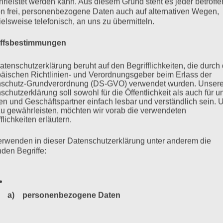
rleistet werden kann. Aus diesem Grund steht es jeder betroff
n frei, personenbezogene Daten auch auf alternativen Wegen,
Di
um
23:43
...
ielsweise telefonisch, an uns zu übermitteln.
Me
en, liebe Esther, da wo du jetzt bist.
iffsbestimmungen
ein
Di
m
15. Juli 2021
um
22:53
...
atenschutzerklärung beruht auf den Begrifflichkeiten, die durch
Me
eiter. Wir werden ihr Vermächtnis weitertragen. Wir haben
äischen Richtlinien- und Verordnungsgeber beim Erlass der
ein
Microphone Mafia im Haus der Jugend in Hof im Jahr 2016 noch
schutz-Grundverordnung (DS-GVO) verwendet wurden. Unser
uftritt in Plauen gehabt.
schutzerklärung soll sowohl für die Öffentlichkeit als auch für u
n und Geschäftspartner einfach lesbar und verständlich sein.
zu gewährleisten, möchten wir vorab die verwendeten
Di
urak Bektaş
aus
Berlin
schrieb am
15. Juli 2021
um
22:11
...
flichkeiten erläutern.
Me
ieber Kutlu, Baruch Dayan Ha'emet ? Başınız sağolsun.
ein
r traurig. Eine große Persönlichkeit ist von uns gegangen-sie wird
erwenden in dieser Datenschutzerklärung unter anderem die
 Esther Bejarano ist die Stimme gegen den Faschismus. Sie
nden Begriffe:
chester des Konzentrationslager Ausschwitz spielte. Esther war
Kampf geht weiter. Sie wird in unserem antifaschistischen Kampf
ufklärung des Mordes an Burak Bektaş
a) personenbezogene Daten
Di
1:36
...
Personenbezogene Daten sind alle Informationen, die sich a
Me
sther Bejaranos Interpretation von Liedern wie ,tsu 1 2 3’ oder