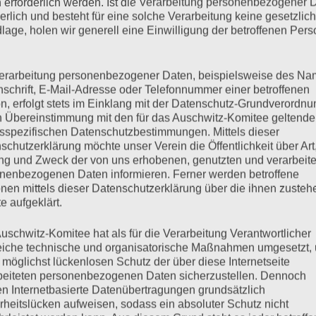
 erforderlich werden. Ist die Verarbeitung personenbezogener 
derlich und besteht für eine solche Verarbeitung keine gesetzlic
Di
21
um
05:23
...
lage, holen wir generell eine Einwilligung der betroffenen Pers
Me
treten, Sprechen und Ansingen gegen das das so verbreitete
ein
n für ein Miteinander ohne Hass. Ein Vorbild für die
erarbeitung personenbezogener Daten, beispielsweise des Na
ahrenen Leid und Verlust. Ruhe in Frieden liebe Esther
nschrift, E-Mail-Adresse oder Telefonnummer einer betroffenen
id. Ich wünsche Ihnen in dieser schweren Zeit viel Kraft und
n, erfolgt stets im Einklang mit der Datenschutz-Grundverordnu
t mehr«. Sag in Dankbarkeit, »sie war«.
n Übereinstimmung mit den für das Auschwitz-Komitee geltend
sspezifischen Datenschutzbestimmungen. Mittels dieser
Di
schutzerklärung möchte unser Verein die Öffentlichkeit über Art
6. Juli 2021
um
04:29
...
g und Zweck der von uns erhobenen, genutzten und verarbeit
Me
 wunderbaren Antifaschistin. Esther Bejerano ihre menschliche
nenbezogenen Daten informieren. Ferner werden betroffene
ein
nen mittels dieser Datenschutzerklärung über die ihnen zuste
e aufgeklärt.
Di
 Juli 2021
um
00:51
...
Me
N RECHTS-Deutschland-Bündnis ein ganz großes Vorbild. Ihr
uschwitz-Komitee hat als für die Verarbeitung Verantwortlicher
ein
 Antisemitismus und Rassismus hat viele von uns inspiriert,
eiche technische und organisatorische Maßnahmen umgesetzt,
 möglichst lückenlosen Schutz der über diese Internetseite
ftliche Gruppe zu unterstützen. Wir freuten uns sehr ,dass sie
beiteten personenbezogenen Daten sicherzustellen. Dennoch
n Nachmittag mit ihr und dem Auschwitz-Komittee in ihrer
n Internetbasierte Datenübertragungen grundsätzlich
her Bejarano war einzigartig, wir werden sie nie vergessen.
rheitslücken aufweisen, sodass ein absoluter Schutz nicht
mit ihr zusammen arbeiteten, besonders auch Microphone Mafia.