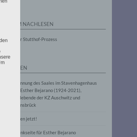
enen
ese
tabox
ZUM NACHLESEN
-/ausblenden.
ese
Der Stutthof-Prozess
 den
tabox
-/ausblenden.
e
nsere
 Um
SEITEN
ese
tabox
Benennung des Saales im Stavenhagenhaus
-/ausblenden.
nach Esther Bejarano (1924-2021),
Überlebende der KZ Auschwitz und
Ravensbrück
Frieden jetzt!
ese
Gedenkseite für Esther Bejarano
uf
tabox