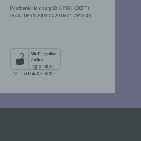
Postbank Hamburg
(BIC PBNKDEFF )
IBAN:
DE91 2001 0020 0601 7922 06
aten
er
t
chen
 die