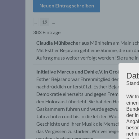
...
19
...
383 Einträge
Claudia Mühlbacher
aus
Mühlheim am Main
sc
Mit Esther Bejarano geht eine Stimme, die um da
Auftrag muss weiter verfolgt werden! Sie ruhe in
Initiative Marcus und Dahl e.V. in Groß Borstel
Dat
Esther Bejarano war Ehrenmitglied der "Initiati
Stand
nachdrücklich unterstützt. Esther Bejarano wird 
Demokratie einerseits und gegen Fremdenfeindli
Wir f
den Holocaust überlebt. Sie hat den Horror des N
einen
Gaskammern fuhren und wurde gezwungen, dies mi
Bunde
der I
Jahrzehnten und bis in die letzten Wochen ihres 
Angab
Geschichte und ihrer Musik die Menschen und i
beson
das Vergessen zu stärken. Wir verneigen uns vor
nehme
werden sie nicht vergessen.