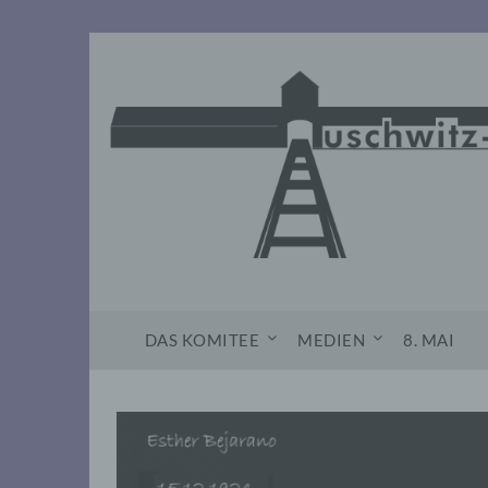
Skip
to
content
DAS KOMITEE
MEDIEN
8. MAI