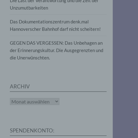
Die Last der Verantwortung und die Zeit der
, die
Unzumutbarkeiten
die
g
die
Das Dokumentationszentrum denk.mal
Hannoverscher Bahnhof darf nicht scheitern!
GEGEN DAS VERGESSEN: Das Unbehagen an
der Erinnerungskultur. Die Ausgegrenzten und
die Unerwünschten.
rter
eitung
ARCHIV
Archiv
e
iehen,
SPENDENKONTO:
tung,