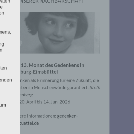
IN UNSERER NACHBARSCHAFT
Daten
he
ese
on
tabox
-/ausblenden.
mens,
ng
en
ese
,
Zum 13. Monat des Gedenkens in
eten
tabox
Hamburg-Eimsbüttel
-/ausblenden.
henden
Gedenken als Erinnerung für eine Zukunft, die
ein Leben in Menschenwürde garantiert.
Steffi
ese
Wittenberg
tabox
Vom 20. April bis 14. Juni 2026
-/ausblenden.
 um
Weitere Informationen:
gedenken-
eimsbuettel.de