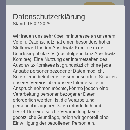
mehr ...
Datenschutzerklärung
Stand: 18.02.2025
Wir freuen uns sehr über Ihr Interesse an unserem
Verein. Datenschutz hat einen besonders hohen
Wir trauern um Dr. Hans Gaertner
Stellenwert für den Auschwitz-Komitee in der
(1926–2022)
Bundesrepublik e. V. (nachfolgend kurz Auschwitz-
Komitee). Eine Nutzung der Internetseiten des
Auschwitz-Komitees ist grundsätzlich ohne jede
Erstellt am
4. Februar 2022
Angabe personenbezogener Daten möglich.
Sofern eine betroffene Person besondere Services
Am 1. Februar 2022 ist Dr. Hans Gaertner in Prag
unseres Vereins über unsere Internetseite in
verstorben. Als Sohn jüdischer Eltern wuchs Hans
Anspruch nehmen möchte, könnte jedoch eine
Gaertner in Hamburg auf, in der Straße Beim
Verarbeitung personenbezogener Daten
Andreasbrunnen in Eppendorf.
erforderlich werden. Ist die Verarbeitung
personenbezogener Daten erforderlich und
besteht für eine solche Verarbeitung keine
mehr ...
gesetzliche Grundlage, holen wir generell eine
Einwilligung der betroffenen Person ein.