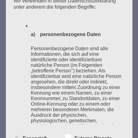
Wir verwenden in dieser Datenschutzerklärung
Kaifu-Ufer – genau an dem Ort, wo im Mai 1933 NS-
unter anderem die folgenden Begriffe:
Studentenorganisationen und Burschenschaftler
Bücher verbrannten.
Weitere Informationen:
lesezeichen-setzen.de
a) personenbezogene Daten
Personenbezogene Daten sind alle
Informationen, die sich auf eine
identifizierte oder identifizierbare
GEDENKEN UND ERINNERN BEGINNT IN
natürliche Person (im Folgenden
„betroffene Person") beziehen. Als
UNSERER NACHBARSCHAFT
identifizierbar wird eine natürliche Person
angesehen, die direkt oder indirekt,
insbesondere mittels Zuordnung zu einer
Kennung wie einem Namen, zu einer
Kennnummer, zu Standortdaten, zu einer
Online-Kennung oder zu einem oder
mehreren besonderen Merkmalen, die
Ausdruck der physischen,
physiologischen, genetischen,
psychischen, wirtschaftlichen, kulturellen
oder sozialen Identität dieser natürlichen
Person sind, identifiziert werden kann.