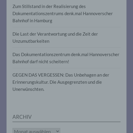
Person beziehen, zu bewerten,
Zum Stillstand in der Realisierung des
insbesondere, um Aspekte bezüglich
Dokumentationszentrums denk.mal Hannoverscher
Arbeitsleistung, wirtschaftlicher Lage,
Gesundheit, persönlicher Vorlieben,
Bahnhof in Hamburg
Interessen, Zuverlässigkeit, Verhalten,
Aufenthaltsort oder Ortswechsel dieser
Die Last der Verantwortung und die Zeit der
natürlichen Person zu analysieren oder
vorherzusagen.
Unzumutbarkeiten
Das Dokumentationszentrum denk.mal Hannoverscher
f) Pseudonymisierung
Bahnhof darf nicht scheitern!
Pseudonymisierung ist die Verarbeitung
GEGEN DAS VERGESSEN: Das Unbehagen an der
personenbezogener Daten in einer Weise,
Erinnerungskultur. Die Ausgegrenzten und die
auf welche die personenbezogenen Daten
ohne Hinzuziehung zusätzlicher
Unerwünschten.
Informationen nicht mehr einer
spezifischen betroffenen Person
zugeordnet werden können, sofern diese
zusätzlichen Informationen gesondert
aufbewahrt werden und technischen und
ARCHIV
organisatorischen Maßnahmen
unterliegen, die gewährleisten, dass die
Archiv
personenbezogenen Daten nicht einer