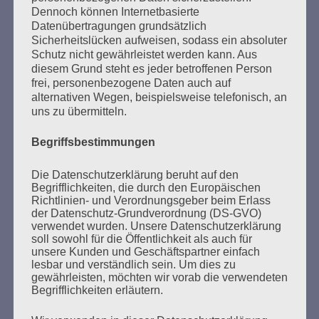
Dennoch können Internetbasierte
SUCHEN
Datenübertragungen grundsätzlich
Sicherheitslücken aufweisen, sodass ein absoluter
NACH:
Schutz nicht gewährleistet werden kann. Aus
diesem Grund steht es jeder betroffenen Person
frei, personenbezogene Daten auch auf
alternativen Wegen, beispielsweise telefonisch, an
uns zu übermitteln.
MARATHONLESUNG AUS DEN
VERBRANNTEN BÜCHERN
Begriffsbestimmungen
Die Datenschutzerklärung beruht auf den
Begrifflichkeiten, die durch den Europäischen
Richtlinien- und Verordnungsgeber beim Erlass
der Datenschutz-Grundverordnung (DS-GVO)
verwendet wurden. Unsere Datenschutzerklärung
soll sowohl für die Öffentlichkeit als auch für
unsere Kunden und Geschäftspartner einfach
lesbar und verständlich sein. Um dies zu
Donnerstag, 21. Mai 2026, 11 – 18 Uhr
gewährleisten, möchten wir vorab die verwendeten
Zum 26. Mal gibt es eine Marathonlesung anlässlich
Begrifflichkeiten erläutern.
des Gedenkens an die Verbrennung von Büchern am