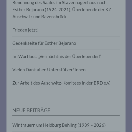
die Offenlegung durch Übermittlung,
Benennung des Saales im Stavenhagenhaus nach
Verbreitung oder eine andere Form der
Esther Bejarano (1924-2021), Überlebende der KZ
Bereitstellung, den Abgleich oder die
Auschwitz und Ravensbrück
Verknüpfung, die Einschränkung, das
Löschen oder die Vernichtung.
Frieden jetzt!
d) Einschränkung der Verarbeitung
Gedenkseite für Esther Bejarano
Einschränkung der Verarbeitung ist die
Im Wortlaut: „Vermächtnis der Überlebenden“
Markierung gespeicherter
personenbezogener Daten mit dem Ziel,
Vielen Dank allen Unterstützer*Innen
ihre künftige Verarbeitung einzuschränken.
Zur Arbeit des Auschwitz-Komitees in der BRD e.V.
e) Profiling
Profiling ist jede Art der automatisierten
Verarbeitung personenbezogener Daten,
NEUE BEITRÄGE
die darin besteht, dass diese
personenbezogenen Daten verwendet
werden, um bestimmte persönliche
Wir trauern um Heidburg Behling (1939 – 2026)
Aspekte, die sich auf eine natürliche