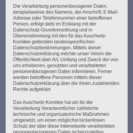
Die Verarbeitung personenbezogener Daten,
beispielsweise des Namens, der Anschrift, E-Mail-
Seitennummerierung
Adresse oder Telefonnummer einer betroffenen
Zurück
3
Weiter
Person, erfolgt stets im Einklang mit der
der
Datenschutz-Grundverordnung und in
Übereinstimmung mit den für das Auschwitz-
Beiträge
Komitee geltenden landesspezifischen
Datenschutzbestimmungen. Mittels dieser
Datenschutzerklärung möchte unser Verein die
Ihr habt keine Schuld an dieser Zeit. Aber ihr macht
Öffentlichkeit über Art, Umfang und Zweck der von
euch schuldig, wenn ihr nichts über diese Zeit
uns erhobenen, genutzten und verarbeiteten
wissen wollt. Ihr müsst alles wissen, was damals
personenbezogenen Daten informieren. Ferner
werden betroffene Personen mittels dieser
geschah. Und warum es geschah.
Datenschutzerklärung über die ihnen zustehenden
Rechte aufgeklärt.
Esther Bejarano
Das Auschwitz-Komitee hat als für die
Verarbeitung Verantwortlicher zahlreiche
technische und organisatorische Maßnahmen
umgesetzt, um einen möglichst lückenlosen
Schutz der über diese Internetseite verarbeiteten
personenbezogenen Daten sicherzustellen.