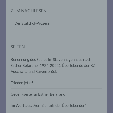
Gesundheit, persönlicher Vorlieben,
Interessen, Zuverlässigkeit, Verhalten,
ZUM NACHLESEN
Aufenthaltsort oder Ortswechsel dieser
natürlichen Person zu analysieren oder
vorherzusagen.
Der Stutthof-Prozess
f) Pseudonymisierung
SEITEN
Pseudonymisierung ist die Verarbeitung
personenbezogener Daten in einer Weise,
auf welche die personenbezogenen Daten
Benennung des Saales im Stavenhagenhaus nach
ohne Hinzuziehung zusätzlicher
Esther Bejarano (1924-2021), Überlebende der KZ
Informationen nicht mehr einer
spezifischen betroffenen Person
Auschwitz und Ravensbrück
zugeordnet werden können, sofern diese
zusätzlichen Informationen gesondert
Frieden jetzt!
aufbewahrt werden und technischen und
organisatorischen Maßnahmen
unterliegen, die gewährleisten, dass die
Gedenkseite für Esther Bejarano
personenbezogenen Daten nicht einer
identifizierten oder identifizierbaren
Im Wortlaut: „Vermächtnis der Überlebenden“
natürlichen Person zugewiesen werden.