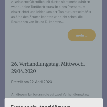
zugelassene Öffentlichkeit durfte nicht mehr zuhören –
war nur eine Tonübertragung in einen Presseraum
eingerichtet und leider kam der Ton nur unregelmäßig
an. Und den Zeugen konnten wir nicht sehen, die
Reaktionen von Bruno D. konnten…
mehr ...
26. Verhandlungstag, Mittwoch,
29.04.2020
Erstellt am
29. April 2020
An diesem Tag begann die auf zwei Verhandlungstage
angesetzte Befragung eines Zeugen, nämlich des
Vernehmungsbeamten, der Bruno D. in mehreren