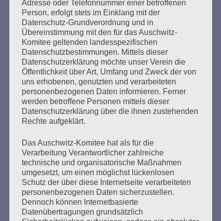
Adresse oder Telefonnummer einer betroffenen
Verhandlungstag begann mit einem Antrag des
Person, erfolgt stets im Einklang mit der
Verteidigers Waterkamp, der ein
Datenschutz-Grundverordnung und in
neurowissenschaftliches Gutachten wünscht, um die
Übereinstimmung mit den für das Auschwitz-
Erinnerungslücken Bruno Ds., die nach Meinung des
Komitee geltenden landesspezifischen
Verteidigers zu seinen Ungunsten – (D. lasse
Datenschutzbestimmungen. Mittels dieser
Erinnerungen aus, die ihm…
Datenschutzerklärung möchte unser Verein die
Öffentlichkeit über Art, Umfang und Zweck der von
uns erhobenen, genutzten und verarbeiteten
mehr ...
personenbezogenen Daten informieren. Ferner
werden betroffene Personen mittels dieser
Datenschutzerklärung über die ihnen zustehenden
Rechte aufgeklärt.
Das Auschwitz-Komitee hat als für die
32. Verhandlungstag, Montag,
Verarbeitung Verantwortlicher zahlreiche
25.05.2020
technische und organisatorische Maßnahmen
umgesetzt, um einen möglichst lückenlosen
Erstellt am
25. Mai 2020
Schutz der über diese Internetseite verarbeiteten
personenbezogenen Daten sicherzustellen.
Dennoch können Internetbasierte
Die Befragung des Gutachters Dr. Stefan Hördler wurde
Datenübertragungen grundsätzlich
mit dem letzten Thema, der Phase Januar bis April 1945,