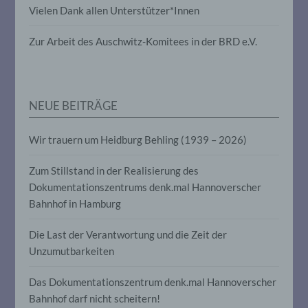
Vielen Dank allen Unterstützer*Innen
g) Verantwortlicher oder für die
Verarbeitung Verantwortlicher
Zur Arbeit des Auschwitz-Komitees in der BRD e.V.
Verantwortlicher oder für die Verarbeitung
Verantwortlicher ist die natürliche oder
juristische Person, Behörde, Einrichtung
NEUE BEITRÄGE
oder andere Stelle, die allein oder
gemeinsam mit anderen über die Zwecke
und Mittel der Verarbeitung von
Wir trauern um Heidburg Behling (1939 – 2026)
personenbezogenen Daten entscheidet.
Sind die Zwecke und Mittel dieser
Zum Stillstand in der Realisierung des
Verarbeitung durch das Unionsrecht oder
das Recht der Mitgliedstaaten vorgegeben,
Dokumentationszentrums denk.mal Hannoverscher
so kann der Verantwortliche
Bahnhof in Hamburg
beziehungsweise können die bestimmten
Kriterien seiner Benennung nach dem
Unionsrecht oder dem Recht der
Die Last der Verantwortung und die Zeit der
Mitgliedstaaten vorgesehen werden.
Unzumutbarkeiten
Das Dokumentationszentrum denk.mal Hannoverscher
h) Auftragsverarbeiter
Bahnhof darf nicht scheitern!