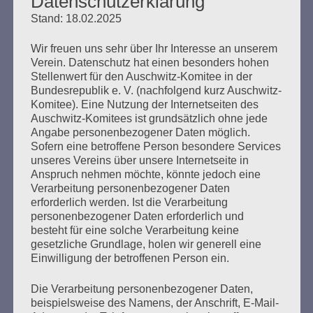
Datenschutzerklärung
Terminen vernahm und das in einer Atmosphäre eines
Stand: 18.02.2025
„angenehmen Miteinanders“. Die Richterin Meier-Göring
richtete viele Fragen an den Beamten Thomas Pinke. Der
Wir freuen uns sehr über Ihr Interesse an unserem
jedoch konnte sich an keine besonders auffälligen
Verein. Datenschutz hat einen besonders hohen
Beobachtungen aus der Vernehmung erinnern. Es…
Stellenwert für den Auschwitz-Komitee in der
Bundesrepublik e. V. (nachfolgend kurz Auschwitz-
Komitee). Eine Nutzung der Internetseiten des
mehr ...
Auschwitz-Komitees ist grundsätzlich ohne jede
Angabe personenbezogener Daten möglich.
Sofern eine betroffene Person besondere Services
unseres Vereins über unsere Internetseite in
Anspruch nehmen möchte, könnte jedoch eine
31. Verhandlungstag, Mittwoch,
Verarbeitung personenbezogener Daten
erforderlich werden. Ist die Verarbeitung
20.05.2020
personenbezogener Daten erforderlich und
besteht für eine solche Verarbeitung keine
Erstellt am
20. Mai 2020
gesetzliche Grundlage, holen wir generell eine
Einwilligung der betroffenen Person ein.
Ein Rechter versuchte vor dem Landgericht vergeblich,
Die Verarbeitung personenbezogener Daten,
ein Transparent an einer Lattenkonstruktion zu
beispielsweise des Namens, der Anschrift, E-Mail-
befestigen, bevor ihn die Polizei des Ortes verwies. Der