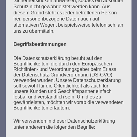
Sicherheitslücken aufweisen, sodass ein absoluter
fortgesetzt. Diese Zeit ist nach Angaben Hördlers
Schutz nicht gewährleistet werden kann. Aus
deutlich schlechter dokumentiert. Im Januar erfolgte
diesem Grund steht es jeder betroffenen Person
eine überhastete Teilräumung des KZ Stutthof. Zugänge
frei, personenbezogene Daten auch auf
oder Verlegungen in andere KZ kamen nicht mehr vor,
alternativen Wegen, beispielsweise telefonisch, an
weil das KZ Stutthof durch den Frontverlauf
uns zu übermitteln.
abgeschnitten…
Begriffsbestimmungen
mehr ...
Die Datenschutzerklärung beruht auf den
Begrifflichkeiten, die durch den Europäischen
Richtlinien- und Verordnungsgeber beim Erlass
der Datenschutz-Grundverordnung (DS-GVO)
verwendet wurden. Unsere Datenschutzerklärung
Seitennummerierung
soll sowohl für die Öffentlichkeit als auch für
Zurück
4
Weiter
unsere Kunden und Geschäftspartner einfach
der
lesbar und verständlich sein. Um dies zu
gewährleisten, möchten wir vorab die verwendeten
Beiträge
Begrifflichkeiten erläutern.
Wir verwenden in dieser Datenschutzerklärung
unter anderem die folgenden Begriffe:
Der 8. Mai muss ein Feiertag werden. Arbeiten wir
daran!