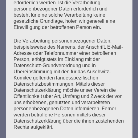
erforderlich werden. Ist die Verarbeitung
Erstellt am
8. November 2017
personenbezogener Daten erforderlich und
besteht für eine solche Verarbeitung keine
Veranstaltung des Auschwitz-Komitees zum Gedenken
gesetzliche Grundlage, holen wir generell eine
an die Pogromnacht 1938 „Damit es die ganze Welt
Einwilligung der betroffenen Person ein.
erfährt. Von Saloniki nach Auschwitz …“ Die Ermordung
der griechischen Jüdinnen und Juden und die deutsche
Die Verarbeitung personenbezogener Daten,
Reparationsschuld mit Esther Bejarano, Sylvia
beispielsweise des Namens, der Anschrift, E-Mail-
Wempner, Rolf Becker, Dr. Dr. Karl Heinz Roth Vortrag:
Adresse oder Telefonnummer einer betroffenen
Person, erfolgt stets im Einklang mit der
Der vergebliche Kampf der jüdischen Gemeinde
Datenschutz-Grundverordnung und in
Salonikis um Entschädigung… Sowie…
Übereinstimmung mit den für das Auschwitz-
Komitee geltenden landesspezifischen
mehr ...
Datenschutzbestimmungen. Mittels dieser
Datenschutzerklärung möchte unser Verein die
Öffentlichkeit über Art, Umfang und Zweck der von
uns erhobenen, genutzten und verarbeiteten
personenbezogenen Daten informieren. Ferner
Seitennummerierung
werden betroffene Personen mittels dieser
Zurück
33
Weiter
Datenschutzerklärung über die ihnen zustehenden
der
Rechte aufgeklärt.