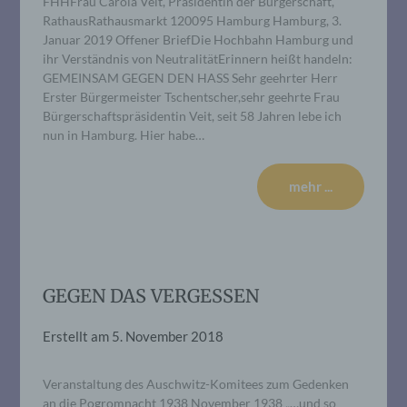
FHHFrau Carola Veit, Präsidentin der Bürgerschaft,
RathausRathausmarkt 120095 Hamburg Hamburg, 3.
Januar 2019 Offener BriefDie Hochbahn Hamburg und
ihr Verständnis von NeutralitätErinnern heißt handeln:
GEMEINSAM GEGEN DEN HASS Sehr geehrter Herr
Erster Bürgermeister Tschentscher,sehr geehrte Frau
Bürgerschaftspräsidentin Veit, seit 58 Jahren lebe ich
nun in Hamburg. Hier habe…
mehr ...
GEGEN DAS VERGESSEN
Erstellt am
5. November 2018
Veranstaltung des Auschwitz-Komitees zum Gedenken
an die Pogromnacht 1938 November 1938 „…und so