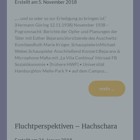
Erstellt am
5. November 2018
„… und so oder so zur Erledigung zu bringen ist.“
(Hermann Göring 12.11.1938) November 1938 –
Pogromnacht: Berichte der Opfer und Planungen der
Täter mit Esther Bejarano,Vorsitzende des Auschwitz-
KomiteesRuth Marie Kröger, SchauspielerinMichael
Weber,Schauspieler Anschließend Konzert:Bejarano &
Microphone Mafia mit „La Vita Continua“ Hörsaal FB
Sozialökonomie • [frühere HWP] • Universität
HamburgVon-Melle-Park 9 • auf dem Campus…
mehr ...
Fluchtperspektiven – Hachschara
Erstellt am
24. Januar 2018