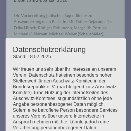
Die Vorbereitung jüdischer Jugendlicher zur
Auswanderung nach PalästinaMit Esther Bejarano, Dr.
Erika Hirsch, Rüdiger Pohlmann, Margalith Pozniak,
Michael K. Nathan, Michael Weber (Schauspieler).
Moderation: Susanne Kondoch-Klockow. Musikalische
Begleitung: A Mekhaye: Maike Spieker (Klarinette), Taly
Datenschutzerklärung
Almagor (Geige, Gesang), Stefan Goreiski
Stand: 18.02.2025
(Knopfakkordeon, Gesang) und Shekib Mosadeq
(afghanischer Liedermacher Das „Land der Väter“ mit
Wir freuen uns sehr über Ihr Interesse an unserem
eigener Hände Arbeit und…
Verein. Datenschutz hat einen besonders hohen
Stellenwert für den Auschwitz-Komitee in der
Bundesrepublik e. V. (nachfolgend kurz Auschwitz-
mehr ...
Komitee). Eine Nutzung der Internetseiten des
Auschwitz-Komitees ist grundsätzlich ohne jede
Angabe personenbezogener Daten möglich.
Sofern eine betroffene Person besondere Services
unseres Vereins über unsere Internetseite in
GEGEN DAS VERGESSEN
Anspruch nehmen möchte, könnte jedoch eine
Verarbeitung personenbezogener Daten