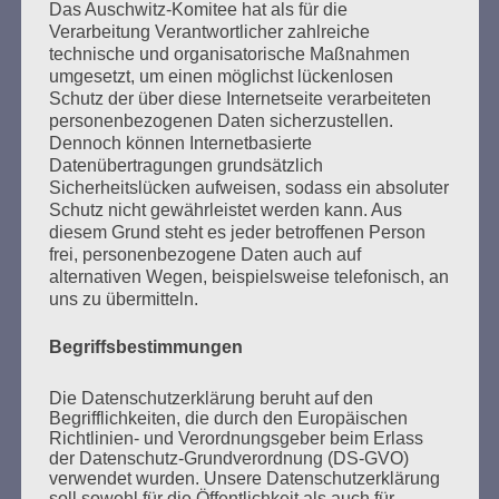
Beiträge
Das Auschwitz-Komitee hat als für die
Verarbeitung Verantwortlicher zahlreiche
technische und organisatorische Maßnahmen
Der 8. Mai muss ein Feiertag werden. Arbeiten wir
umgesetzt, um einen möglichst lückenlosen
Schutz der über diese Internetseite verarbeiteten
daran!
personenbezogenen Daten sicherzustellen.
Dennoch können Internetbasierte
Esther Bejarano - 3. Mai 2021
Datenübertragungen grundsätzlich
Sicherheitslücken aufweisen, sodass ein absoluter
Schutz nicht gewährleistet werden kann. Aus
diesem Grund steht es jeder betroffenen Person
frei, personenbezogene Daten auch auf
alternativen Wegen, beispielsweise telefonisch, an
uns zu übermitteln.
Begriffsbestimmungen
SUCHEN
Die Datenschutzerklärung beruht auf den
Begrifflichkeiten, die durch den Europäischen
NACH:
Richtlinien- und Verordnungsgeber beim Erlass
der Datenschutz-Grundverordnung (DS-GVO)
verwendet wurden. Unsere Datenschutzerklärung
soll sowohl für die Öffentlichkeit als auch für