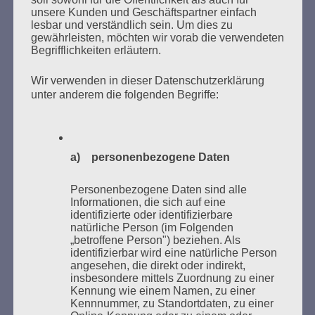
unsere Kunden und Geschäftspartner einfach
lesbar und verständlich sein. Um dies zu
MARATHONLESUNG AUS DEN
gewährleisten, möchten wir vorab die verwendeten
VERBRANNTEN BÜCHERN
Begrifflichkeiten erläutern.
Wir verwenden in dieser Datenschutzerklärung
unter anderem die folgenden Begriffe:
a) personenbezogene Daten
Donnerstag, 21. Mai 2026, 11 – 18 Uhr
Personenbezogene Daten sind alle
Zum 26. Mal gibt es eine Marathonlesung anlässlich
Informationen, die sich auf eine
des Gedenkens an die Verbrennung von Büchern am
identifizierte oder identifizierbare
natürliche Person (im Folgenden
Kaifu-Ufer – genau an dem Ort, wo im Mai 1933 NS-
„betroffene Person") beziehen. Als
Studentenorganisationen und Burschenschaftler
identifizierbar wird eine natürliche Person
Bücher verbrannten.
angesehen, die direkt oder indirekt,
insbesondere mittels Zuordnung zu einer
Kennung wie einem Namen, zu einer
Weitere Informationen:
lesezeichen-setzen.de
Kennnummer, zu Standortdaten, zu einer