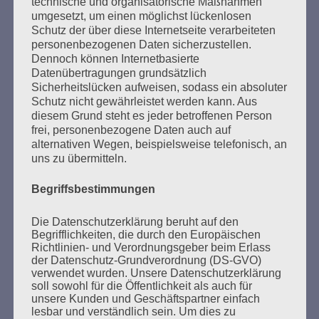
technische und organisatorische Maßnahmen
GEDENKEN UND ERINNERN BEGINNT IN
umgesetzt, um einen möglichst lückenlosen
UNSERER NACHBARSCHAFT
Schutz der über diese Internetseite verarbeiteten
personenbezogenen Daten sicherzustellen.
Dennoch können Internetbasierte
Datenübertragungen grundsätzlich
Sicherheitslücken aufweisen, sodass ein absoluter
Schutz nicht gewährleistet werden kann. Aus
diesem Grund steht es jeder betroffenen Person
frei, personenbezogene Daten auch auf
alternativen Wegen, beispielsweise telefonisch, an
uns zu übermitteln.
Zum 13. Monat des Gedenkens in Hamburg-
Begriffsbestimmungen
Eimsbüttel
Gedenken als Erinnerung für eine Zukunft, die ein
Die Datenschutzerklärung beruht auf den
Leben in Menschenwürde garantiert.
Steffi Wittenberg
Begrifflichkeiten, die durch den Europäischen
Richtlinien- und Verordnungsgeber beim Erlass
Vom 20. April bis 14. Juni 2026
der Datenschutz-Grundverordnung (DS-GVO)
verwendet wurden. Unsere Datenschutzerklärung
Weitere Informationen:
gedenken-eimsbuettel.de
soll sowohl für die Öffentlichkeit als auch für
unsere Kunden und Geschäftspartner einfach
lesbar und verständlich sein. Um dies zu