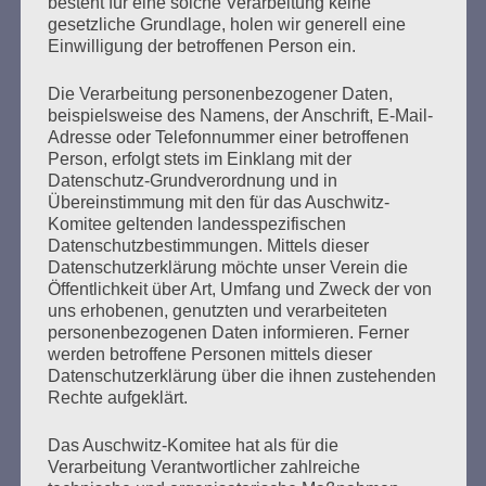
besteht für eine solche Verarbeitung keine
gesetzliche Grundlage, holen wir generell eine
Einwilligung der betroffenen Person ein.
Die Verarbeitung personenbezogener Daten,
beispielsweise des Namens, der Anschrift, E-Mail-
Adresse oder Telefonnummer einer betroffenen
Person, erfolgt stets im Einklang mit der
Datenschutz-Grundverordnung und in
Donnerstag, 21. Mai 2026, 11 – 18 Uhr
Übereinstimmung mit den für das Auschwitz-
Komitee geltenden landesspezifischen
Zum 26. Mal gibt es eine Marathonlesung anlässlich
Datenschutzbestimmungen. Mittels dieser
des Gedenkens an die Verbrennung von Büchern am
Datenschutzerklärung möchte unser Verein die
Kaifu-Ufer – genau an dem Ort, wo im Mai 1933 NS-
Öffentlichkeit über Art, Umfang und Zweck der von
Studentenorganisationen und Burschenschaftler
uns erhobenen, genutzten und verarbeiteten
Bücher verbrannten.
personenbezogenen Daten informieren. Ferner
werden betroffene Personen mittels dieser
Datenschutzerklärung über die ihnen zustehenden
Weitere Informationen:
lesezeichen-setzen.de
Rechte aufgeklärt.
Das Auschwitz-Komitee hat als für die
Verarbeitung Verantwortlicher zahlreiche