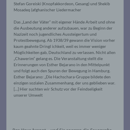
Stefan Goreiski (Knopfakkordeon, Gesang) und Shekib
Mosadeq (afghanischer Liedermacher
Das „Land der Väter“ mit eigener Hände Arbeit und ohne
die Ausbeutung anderer aufzubauen, war zu Beginn der
Nazizeit noch jugendliches Aussteigertum und
Protestbewegung. Ab 1938/39 gewann die Vision vorher
kaum geahnte Dringl ichkeit, weil es immer weniger
Möglichkeiten gab, Deutschland zu verlassen. Nicht allen
„Chawerim“ gelang es. Die Veranstaltung stellt die
Erinnerungen von Esther Bejarano in den Mittelpunkt
und folgt auch den Spuren der Bewegung in Hamburg.
Esther Bejarano: „Die Hachschara-Gruppe bildete den
einzigen sozialen Zusammenhang, der uns geblieben war.
[…] Hier suchten wir Schutz vor der Feindseligkeit
unserer Umwelt
Das Haus brennt – und Sie sperren die Feuerwehr