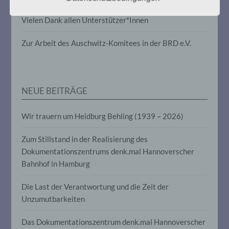
physiologischen, genetischen,
psychischen, wirtschaftlichen, kulturellen
Vielen Dank allen Unterstützer*Innen
oder sozialen Identität dieser natürlichen
Person sind, identifiziert werden kann.
Zur Arbeit des Auschwitz-Komitees in der BRD e.V.
b) betroffene Person
Betroffene Person ist jede identifizierte
NEUE BEITRÄGE
oder identifizierbare natürliche Person,
deren personenbezogene Daten von dem
Wir trauern um Heidburg Behling (1939 – 2026)
für die Verarbeitung Verantwortlichen
verarbeitet werden.
Zum Stillstand in der Realisierung des
Dokumentationszentrums denk.mal Hannoverscher
c) Verarbeitung
Bahnhof in Hamburg
Verarbeitung ist jeder mit oder ohne Hilfe
Die Last der Verantwortung und die Zeit der
automatisierter Verfahren ausgeführte
Unzumutbarkeiten
Vorgang oder jede solche Vorgangsreihe
im Zusammenhang mit
personenbezogenen Daten wie das
Das Dokumentationszentrum denk.mal Hannoverscher
Erheben, das Erfassen, die Organisation,