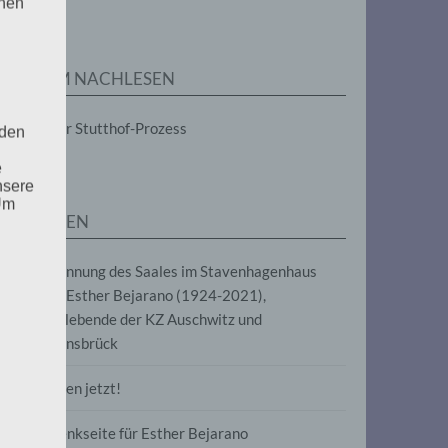
enen
ZUM NACHLESEN
Der Stutthof-Prozess
 den
e
nsere
 Um
SEITEN
Benennung des Saales im Stavenhagenhaus
nach Esther Bejarano (1924-2021),
Überlebende der KZ Auschwitz und
Ravensbrück
Frieden jetzt!
Gedenkseite für Esther Bejarano
uf