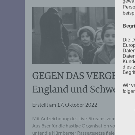
gewäh
Perso
beisp
Begr
Die D
Europ
Daten
Daten
Kunde
dies 
Begrif
GEGEN DAS VERGESSEN:
Wir v
England und Schweden 
folge
Erstellt am
17. Oktober 2022
Mit Aufzeichnung des Live-Streams vom 03. Nov
Auslöser für die hastige Organisation von Kindert
unter die Nürnberger Rassegesetze fielen, der V