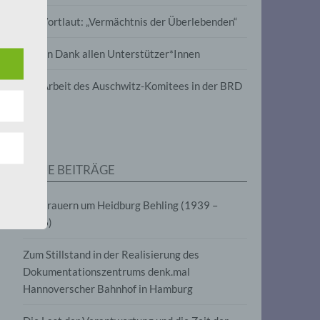
wird
Im Wortlaut: „Vermächtnis der Überlebenden“
m
Vielen Dank allen Unterstützer*Innen
line-
en,
Zur Arbeit des Auschwitz-Komitees in der BRD
tät
e.V.
NEUE BEITRÄGE
für
Wir trauern um Heidburg Behling (1939 –
2026)
Zum Stillstand in der Realisierung des
Dokumentationszentrums denk.mal
Hannoverscher Bahnhof in Hamburg
fahren
eben,