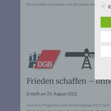
ihre Familie nie wieder und oft waren sie die einz
E
Frieden schaffen – ohn
Erstellt am
25. August 2022
Aufruf & Programm zum Antikriegstag 2022. Seit 1
Weltkriege und mahnt, dass kriegerische Auseinan