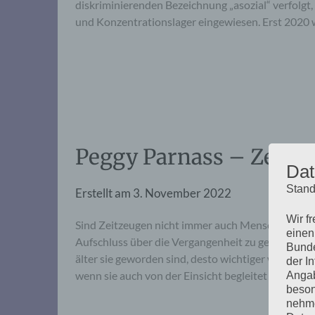
diskriminierenden Bezeichnung „asozial“ verfolgt,
und Konzentrationslager eingewiesen. Erst 2020 
Peggy Parnass – Zeitz
Dat
Stand
Erstellt am
3. November 2022
Wir f
Sind Zeitzeugen nicht immer auch Menschen? – Nat
einen
Aufschluss über die Vergangenheit zu geben. Sie 
Bunde
älter sie geworden sind, desto wichtiger werden s
der I
wenn sie auch von der Einsicht begleitet werden,
Angab
beson
nehme