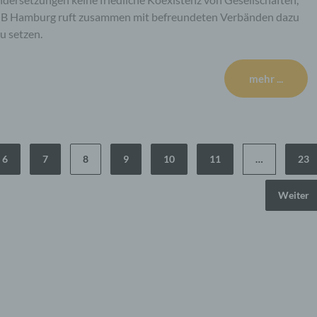
das Erfassen, die Organisation, das Ordnen, die Speicherung
GB Hamburg ruft zusammen mit befreundeten Verbänden dazu
Anpassung oder Veränderung, das Auslesen, das Abfragen, 
u setzen.
Verwendung, die Offenlegung durch Übermittlung, Verbreitun
oder eine andere Form der Bereitstellung, den Abgleich oder 
Verknüpfung, die Einschränkung, das Löschen oder die
Vernichtung.
mehr ...
d) Einschränkung der Verarbeitung
Einschränkung der Verarbeitung ist die Markierung gespeiche
6
7
8
9
10
11
…
23
personenbezogener Daten mit dem Ziel, ihre künftige Verarb
einzuschränken.
Weiter
e) Profiling
Profiling ist jede Art der automatisierten Verarbeitung
personenbezogener Daten, die darin besteht, dass diese
personenbezogenen Daten verwendet werden, um bestimmt
persönliche Aspekte, die sich auf eine natürliche Person bez
zu bewerten, insbesondere, um Aspekte bezüglich Arbeitsleis