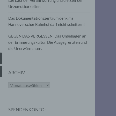
Die Last der Verantwortung und die Zeit der
, die
Unzumutbarkeiten
die
g
die
Das Dokumentationszentrum denk.mal
Hannoverscher Bahnhof darf nicht scheitern!
GEGEN DAS VERGESSEN: Das Unbehagen an
der Erinnerungskultur. Die Ausgegrenzten und
die Unerwünschten.
rter
eitung
ARCHIV
Archiv
e
iehen,
SPENDENKONTO:
tung,