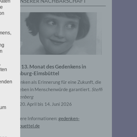
IN UNSERER NACHBARSCHAFT
Daten
he
on
mens,
ng
en
,
Zum 13. Monat des Gedenkens in
eten
Hamburg-Eimsbüttel
henden
Gedenken als Erinnerung für eine Zukunft, die
ein Leben in Menschenwürde garantiert.
Steffi
Wittenberg
Vom 20. April bis 14. Juni 2026
 um
Weitere Informationen:
gedenken-
eimsbuettel.de