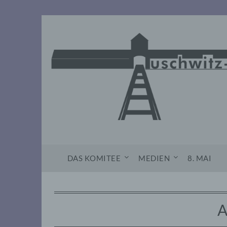
Skip
to
content
DAS KOMITEE
MEDIEN
8. MAI
A