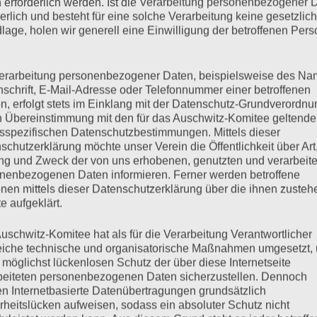
 erforderlich werden. Ist die Verarbeitung personenbezogener 
mehr ...
derlich und besteht für eine solche Verarbeitung keine gesetzlic
lage, holen wir generell eine Einwilligung der betroffenen Pers
erarbeitung personenbezogener Daten, beispielsweise des Na
nach England und Schweden
nschrift, E-Mail-Adresse oder Telefonnummer einer betroffenen
n, erfolgt stets im Einklang mit der Datenschutz-Grundverordnu
n Übereinstimmung mit den für das Auschwitz-Komitee geltend
sspezifischen Datenschutzbestimmungen. Mittels dieser
schutzerklärung möchte unser Verein die Öffentlichkeit über Art
g und Zweck der von uns erhobenen, genutzten und verarbeit
nenbezogenen Daten informieren. Ferner werden betroffene
nen mittels dieser Datenschutzerklärung über die ihnen zuste
witz-Komitees
e aufgeklärt.
romnacht 1938
uschwitz-Komitee hat als für die Verarbeitung Verantwortlicher
eiche technische und organisatorische Maßnahmen umgesetzt,
mehr ...
 möglichst lückenlosen Schutz der über diese Internetseite
beiteten personenbezogenen Daten sicherzustellen. Dennoch
n Internetbasierte Datenübertragungen grundsätzlich
rheitslücken aufweisen, sodass ein absoluter Schutz nicht