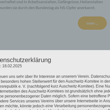
 verhaftet und in Arbeitsanstalten, Gefängnisse, Heilanstalten
wurden sie durch den Bundestag als NS-Opfer anerkannt.
mehr ...
eugin und Mensch
enschutzerklärung
: 18.02.2025
reuen uns sehr über Ihr Interesse an unserem Verein. Datenschu
ürlich, aber als Zeitzeugen wird von ihnen erwartet,
 besonders hohen Stellenwert für den Auschwitz-Komitee in der
müssen sich mit dieser Erwartung auseinandersetzen, und je
srepublik e. V. (nachfolgend kurz Auschwitz-Komitee). Eine N
ie und umso größer werden vielleicht auch die Erwartungen,
nternetseiten des Auschwitz-Komitees ist grundsätzlich ohne jed
 dass…
e personenbezogener Daten möglich. Sofern eine betroffene 
dere Services unseres Vereins über unsere Internetseite in An
n möchte, könnte jedoch eine Verarbeitung personenbezogen