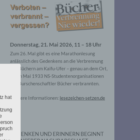
Donnerstag, 21. Mai 2026, 11 – 18 Uhr
Zum 26. Mal gibt es eine Marathonlesung
anlässlich des Gedenkens an die Verbrennung
von Büchern am Kaifu-Ufer – genau an dem Ort,
wo im Mai 1933 NS-Studentenorganisationen
und Burschenschaftler Bücher verbrannten.
tz hat
Weitere Informationen:
lesezeichen-setzen.de
utzung
e
Person
spruch
GEDENKEN UND ERINNERN BEGINNT
er