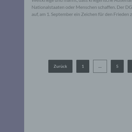
Nationalstaaten oder Menschen schaffen. Der D
auf, am 1. September ein Zeichen für den Frieden z
Seitennummerierung
Zurück
1
…
5
der
Beiträge