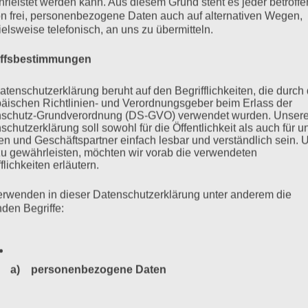
rleistet werden kann. Aus diesem Grund steht es jeder betroff
n frei, personenbezogene Daten auch auf alternativen Wegen,
ielsweise telefonisch, an uns zu übermitteln.
iffsbestimmungen
atenschutzerklärung beruht auf den Begrifflichkeiten, die durch
äischen Richtlinien- und Verordnungsgeber beim Erlass der
schutz-Grundverordnung (DS-GVO) verwendet wurden. Unser
schutzerklärung soll sowohl für die Öffentlichkeit als auch für u
n und Geschäftspartner einfach lesbar und verständlich sein.
zu gewährleisten, möchten wir vorab die verwendeten
flichkeiten erläutern.
 Die Kindertransporte nach
erwenden in dieser Datenschutzerklärung unter anderem die
1938/39
nden Begriffe:
ember. Die Pogromnacht vom 9. November 1938 war der
a) personenbezogene Daten
ransporten, mit denen mehr als 10.000 Kinder, die als Juden
Personenbezogene Daten sind alle Informationen, die sich a
ernichtung und Verfolgung entkamen. Die meisten Kinder sahen