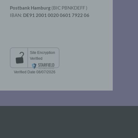
Postbank Hamburg
(BIC PBNKDEFF )
IBAN:
DE91 2001 0020 0601 7922 06
aten
er
t
chen
 die