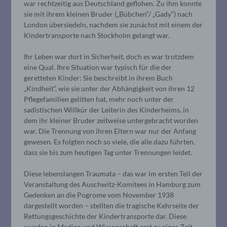
war rechtzeitig aus Deutschland geflohen. Zu ihm konnte
sie mit ihrem kleinen Bruder („Bübchen“/ „Gady“) nach
London übersiedeln, nachdem sie zunächst mit einem der
Kindertransporte nach Stockholm gelangt war.
Ihr Leben war dort in Sicherheit, doch es war trotzdem
eine Qual. Ihre Situation war typisch für die der
geretteten Kinder: Sie beschreibt in ihrem Buch
„Kindheit“, wie sie unter der Abhängigkeit von ihren 12
Pflegefamilien gelitten hat, mehr noch unter der
sadistischen Willkür der Leiterin des Kinderheims, in
dem ihr kleiner Bruder zeitweise untergebracht worden
war. Die Trennung von ihren Eltern war nur der Anfang
gewesen. Es folgten noch so viele, die alle dazu führten,
dass sie bis zum heutigen Tag unter Trennungen leidet.
Diese lebenslangen Traumata – das war im ersten Teil der
Veranstaltung des Auschwitz-Komitees in Hamburg zum
Gedenken an die Pogrome vom November 1938
dargestellt worden – stellten die tragische Kehrseite der
Rettungsgeschichte der Kindertransporte dar. Diese
wurden in Medien und Wissenschaft erst zu einer Zeit