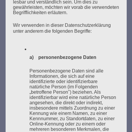
lesbar und verständlich sein. Um dies zu
gewährleisten, möchten wir vorab die verwendeten
Begrifflichkeiten erläutern.
Wir verwenden in dieser Datenschutzerklärung
unter anderem die folgenden Begriffe:
Donnerstag, 21. Mai 2026, 11 – 18 Uhr
Zum 26. Mal gibt es eine Marathonlesung anlässlich
a) personenbezogene Daten
des Gedenkens an die Verbrennung von Büchern am
Kaifu-Ufer – genau an dem Ort, wo im Mai 1933 NS-
Personenbezogene Daten sind alle
Informationen, die sich auf eine
Studentenorganisationen und Burschenschaftler
identifizierte oder identifizierbare
Bücher verbrannten.
natürliche Person (im Folgenden
„betroffene Person") beziehen. Als
identifizierbar wird eine natürliche Person
Weitere Informationen:
lesezeichen-setzen.de
angesehen, die direkt oder indirekt,
insbesondere mittels Zuordnung zu einer
Kennung wie einem Namen, zu einer
Kennnummer, zu Standortdaten, zu einer
Online-Kennung oder zu einem oder
mehreren besonderen Merkmalen, die