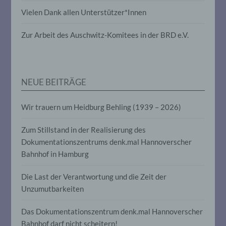
Verarbeitung personenbezogener Daten,
die darin besteht, dass diese
Vielen Dank allen Unterstützer*Innen
personenbezogenen Daten verwendet
werden, um bestimmte persönliche
Zur Arbeit des Auschwitz-Komitees in der BRD e.V.
Aspekte, die sich auf eine natürliche
Person beziehen, zu bewerten,
insbesondere, um Aspekte bezüglich
Arbeitsleistung, wirtschaftlicher Lage,
Gesundheit, persönlicher Vorlieben,
NEUE BEITRÄGE
Interessen, Zuverlässigkeit, Verhalten,
Aufenthaltsort oder Ortswechsel dieser
natürlichen Person zu analysieren oder
Wir trauern um Heidburg Behling (1939 – 2026)
vorherzusagen.
Zum Stillstand in der Realisierung des
Dokumentationszentrums denk.mal Hannoverscher
f) Pseudonymisierung
Bahnhof in Hamburg
Pseudonymisierung ist die Verarbeitung
personenbezogener Daten in einer Weise,
Die Last der Verantwortung und die Zeit der
auf welche die personenbezogenen Daten
Unzumutbarkeiten
ohne Hinzuziehung zusätzlicher
Informationen nicht mehr einer
spezifischen betroffenen Person
Das Dokumentationszentrum denk.mal Hannoverscher
zugeordnet werden können, sofern diese
Bahnhof darf nicht scheitern!