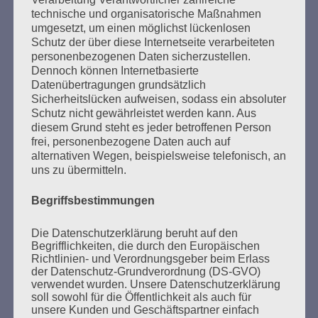
Nie mehr schweigen, wegsehen wie und wo auch
technische und organisatorische Maßnahmen
immer Antisemitismus, Antiziganismus, Rassismus
umgesetzt, um einen möglichst lückenlosen
und Ausländerfeindlichkeit hervortreten!
Schutz der über diese Internetseite verarbeiteten
Erinnern heißt handeln!
personenbezogenen Daten sicherzustellen.
Dennoch können Internetbasierte
Esther Bejarano
Datenübertragungen grundsätzlich
Sicherheitslücken aufweisen, sodass ein absoluter
Schutz nicht gewährleistet werden kann. Aus
diesem Grund steht es jeder betroffenen Person
frei, personenbezogene Daten auch auf
alternativen Wegen, beispielsweise telefonisch, an
uns zu übermitteln.
SUCHEN
Begriffsbestimmungen
NACH:
Die Datenschutzerklärung beruht auf den
Begrifflichkeiten, die durch den Europäischen
Richtlinien- und Verordnungsgeber beim Erlass
der Datenschutz-Grundverordnung (DS-GVO)
verwendet wurden. Unsere Datenschutzerklärung
MARATHONLESUNG AUS DEN
soll sowohl für die Öffentlichkeit als auch für
VERBRANNTEN BÜCHERN
unsere Kunden und Geschäftspartner einfach