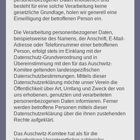
Zeitzeugin – einen Einblick in ein Leben gegeben hat, dass
besteht für eine solche Verarbeitung keine
schon in ihrer Kindheit zerstört zu sein schien. Was sie
gesetzliche Grundlage, holen wir generell eine
daraus gemacht hat, geschah – wie sie es selbst einmal
Einwilligung der betroffenen Person ein.
genannt hat – durch „Überstunden an Leben“. An diesem
andauernden Prozess teilnehmen zu dürfen, war für
Die Verarbeitung personenbezogener Daten,
mich zwar mit einem kleinen Gefühl von Indiskretion
beispielsweise des Namens, der Anschrift, E-Mail-
begleitet, aber ich hätte das Geschenk, das von diesem
Adresse oder Telefonnummer einer betroffenen
Gefühl begleitet war, nicht ablehnen mögen.
Person, erfolgt stets im Einklang mit der
Datenschutz-Grundverordnung und in
Übereinstimmung mit den für das Auschwitz-
Komitee geltenden landesspezifischen
Weitere Informationen
Datenschutzbestimmungen. Mittels dieser
Datenschutzerklärung möchte unser Verein die
Öffentlichkeit über Art, Umfang und Zweck der von
GEGEN DAS VERGESSEN: Die Kindertransporte nach
uns erhobenen, genutzten und verarbeiteten
England und Schweden 1938/39
personenbezogenen Daten informieren. Ferner
werden betroffene Personen mittels dieser
Datenschutzerklärung über die ihnen zustehenden
Rechte aufgeklärt.
Das Auschwitz-Komitee hat als für die
Aus der Erfahrung unseres Lebens sagen wir:
Verarbeitung Verantwortlicher zahlreiche