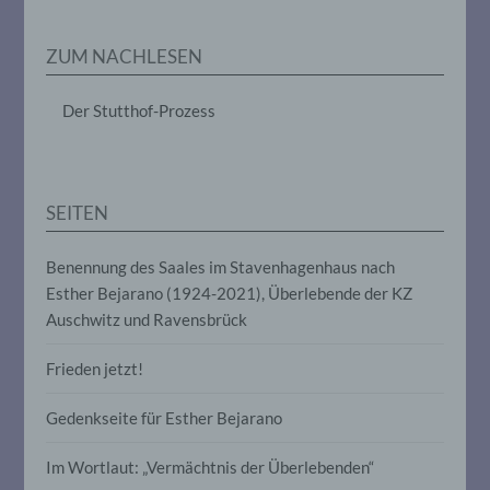
Erheben, das Erfassen, die Organisation,
das Ordnen, die Speicherung, die
ZUM NACHLESEN
Anpassung oder Veränderung, das
Auslesen, das Abfragen, die Verwendung,
die Offenlegung durch Übermittlung,
Der Stutthof-Prozess
Verbreitung oder eine andere Form der
Bereitstellung, den Abgleich oder die
Verknüpfung, die Einschränkung, das
Löschen oder die Vernichtung.
SEITEN
d) Einschränkung der Verarbeitung
Benennung des Saales im Stavenhagenhaus nach
Esther Bejarano (1924-2021), Überlebende der KZ
Einschränkung der Verarbeitung ist die
Markierung gespeicherter
Auschwitz und Ravensbrück
personenbezogener Daten mit dem Ziel,
ihre künftige Verarbeitung einzuschränken.
Frieden jetzt!
Gedenkseite für Esther Bejarano
e) Profiling
Im Wortlaut: „Vermächtnis der Überlebenden“
Profiling ist jede Art der automatisierten