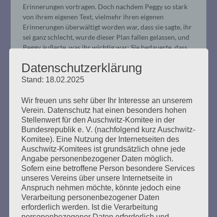
Erinnerungen vortragen. Doch nachdem Peggy so stark
von ihrem eigenen Text, vielmehr ihren eigenen
Erinnerungen überwältigt worden war, dass sie sagte, ihr
sei ganz schlecht, wurde dieser Plan fallen gelassen, und
Peggy äußerte, was ihr wichtig war: Sie bedauerte, dass
nicht mehr Personen gekommen waren, um dieses
Datenschutzerklärung
„Geschenk“ (so nannte sie die Veranstaltung)
anzunehmen. Ihre Erinnerungen gingen zu ihrem Bruder
Stand: 18.02.2025
Gady, der in einem Kibbuz in Israel lebt, sehr krank ist
und dessen Familie an seinem Bett abwechselnd wacht.
Wir freuen uns sehr über Ihr Interesse an unserem
Sie äußerste sich begeistert über diese alle, hob hervor,
Verein. Datenschutz hat einen besonders hohen
wie wichtig ihnen ein friedliches Zusammenleben mit
Stellenwert für den Auschwitz-Komitee in der
den Arabern sei.
Bundesrepublik e. V. (nachfolgend kurz Auschwitz-
Komitee). Eine Nutzung der Internetseiten des
Auschwitz-Komitees ist grundsätzlich ohne jede
Sie schien sich wieder in ihrer Rolle der großen
Angabe personenbezogener Daten möglich.
Schwester zu sehen. Sie sagte: „Er soll nie mehr allein
Sofern eine betroffene Person besondere Services
sein“. Nun war der kleine Bruder – zwar in großer Gefahr
unseres Vereins über unsere Internetseite in
– doch von einer Familie geschützt, die er sich selbst
Anspruch nehmen möchte, könnte jedoch eine
schaffen musste.
Verarbeitung personenbezogener Daten
erforderlich werden. Ist die Verarbeitung
Es war mir in der Tat ein Geschenk, dass sie uns – als
personenbezogener Daten erforderlich und