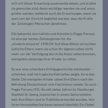
sich mit dieser Erwartung auseinandersetzen, und je älter
sie geworden sind, desto wichtiger werden sie und umso
größer werden vielleicht auch die Erwartungen, wenn sie
auch von der Einsicht begleitet werden, dass die Kräfte
der Zeitzeugen-Menschen abnehmen.
Die bekannte Journalistin und Künstlerin Peggy Parnass
ist eine der letzten Zeitzeuginnen für die
„Kindertransporte“ 1938/39. Auf diese Weise versuchten
jüdische Eltern, wenn sie schon ihr eigenes Leben nicht
mehr vor der Verfolgung durch die Nazis retten konnten,
wenigstens dasjenige ihrer Kinder zu retten.
So war eine scheinbare Erfolgsgeschichte entstanden –
scheinbar, weil sie tragische Kehrseiten zeigte. An erster
Stelle: Die wenigsten Kinder sahen ihre Eltern nach der
Befreiung Deutschlands vom Faschismus wieder. So auch
Peggy Parnass (95), die seit vielen Jahren im Hamburger
Stadtteil St. Georg, inzwischen in einem Seniorenheim,
lebt. Ihre Eltern sind in Treblinka ermordet worden. Von
ihren Verwandten hat kaum jemand überlebt. Ein Onkel