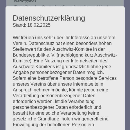
Naziregimes
Tanja Chawla – Deutscher Gewerkschaftsbund Hamburg
Helga Obens – Auschwitz-Komitee
(Rede im Wortlaut)
Datenschutzerklärung
18 Uhr: Veranstaltung „Frieden schaffen nur mit
Stand: 18.02.2025
Waffen?“
Gespräch zwischen Tanja Chawla (DGB Hamburg) und
Wir freuen uns sehr über Ihr Interesse an unserem
Dr. Martin Kahl (IFSH)
Verein. Datenschutz hat einen besonders hohen
Stellenwert für den Auschwitz-Komitee in der
Im Gewerkschaftssaal am Besenbinderhof 57a
Bundesrepublik e. V. (nachfolgend kurz Auschwitz-
Komitee). Eine Nutzung der Internetseiten des
Die Veranstaltung ist kostenfrei, eine Anmeldung ist
Auschwitz-Komitees ist grundsätzlich ohne jede
nicht erforderlich.
Angabe personenbezogener Daten möglich.
Barrierefreier Zugang möglich.
Sofern eine betroffene Person besondere Services
Wir bitte um das Tragen einer FFP2-Maske während der
unseres Vereins über unsere Internetseite in
Veranstaltung.
Anspruch nehmen möchte, könnte jedoch eine
Verarbeitung personenbezogener Daten
Veranstaltungsflyer „Frieden schaffen nur mit
erforderlich werden. Ist die Verarbeitung
Waffen?“ (PDF, 58 kB)
personenbezogener Daten erforderlich und
besteht für eine solche Verarbeitung keine
gesetzliche Grundlage, holen wir generell eine
Einwilligung der betroffenen Person ein.
Weitere Informationen: