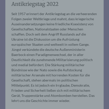
Antikriegstag 2022
Seit 1957 erinnert der Antikriegstag an die verheerenden
Folgen zweier Weltkriege und mahnt, dass kriegerische
Auseinandersetzungen keine friedliche Koexistenz von
Gesellschaften, Nationalstaaten oder Menschen
schaffen. Doch seit dem Angriff Russlands auf die
Ukraine ist die Diskussion um die Aufrüstung
europäischer Staaten und weltweit in vollem Gange.
Jüngst verkündete die deutsche Außenministerin
Baerbock einen Paradigmenwechsel, der in aller
Deutlichkeit die zunehmende Militarisierung politisch
und medial befördert. Die Stärkung militärischer
Bündnisse wie der Nato sowie die Aufstockung
militärischer Arsenale mit horrenden Kosten für die
Gesellschaft, stehen abermals im politischen
Mittelpunkt. Es ist jedoch ein Irrglaube, Demokratie,
Frieden und Sicherheit ließen sich mit militärischem
Gerät, Truppenstärke und Atombomben herstellen. Das
lehrt uns die Geschichte immer wieder.