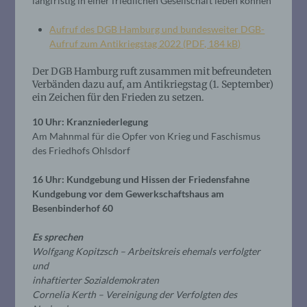
langfristig in einer friedlichen Gesellschaft leben können
Aufruf des DGB Hamburg und bundesweiter DGB-
Aufruf zum Antikriegstag 2022 (PDF, 184 kB)
Der DGB Hamburg ruft zusammen mit befreundeten
Verbänden dazu auf, am Antikriegstag (1. September)
ein Zeichen für den Frieden zu setzen.
10 Uhr: Kranzniederlegung
Am Mahnmal für die Opfer von Krieg und Faschismus
des Friedhofs Ohlsdorf
16 Uhr: Kundgebung und Hissen der Friedensfahne
Kundgebung vor dem Gewerkschaftshaus am
Besenbinderhof 60
Es sprechen
Wolfgang Kopitzsch – Arbeitskreis ehemals verfolgter
und
inhaftierter Sozialdemokraten
Cornelia Kerth – Vereinigung der Verfolgten des