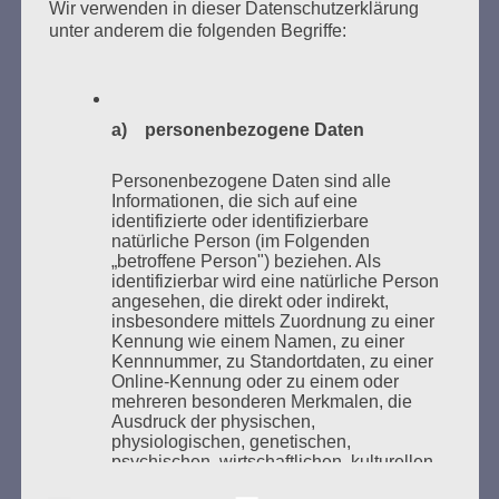
Wir verwenden in dieser Datenschutzerklärung
Kaifu-Ufer – genau an dem Ort, wo im Mai 1933 NS-
unter anderem die folgenden Begriffe:
Studentenorganisationen und Burschenschaftler
Bücher verbrannten.
Weitere Informationen:
lesezeichen-setzen.de
a) personenbezogene Daten
Personenbezogene Daten sind alle
Informationen, die sich auf eine
identifizierte oder identifizierbare
natürliche Person (im Folgenden
GEDENKEN UND ERINNERN BEGINNT IN
„betroffene Person") beziehen. Als
UNSERER NACHBARSCHAFT
identifizierbar wird eine natürliche Person
angesehen, die direkt oder indirekt,
insbesondere mittels Zuordnung zu einer
Kennung wie einem Namen, zu einer
Kennnummer, zu Standortdaten, zu einer
Online-Kennung oder zu einem oder
mehreren besonderen Merkmalen, die
Ausdruck der physischen,
physiologischen, genetischen,
psychischen, wirtschaftlichen, kulturellen
oder sozialen Identität dieser natürlichen