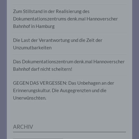
Person beziehen, zu bewerten,
insbesondere, um Aspekte bezüglich
Zum Stillstand in der Realisierung des
Arbeitsleistung, wirtschaftlicher Lage,
Dokumentationszentrums denk.mal Hannoverscher
Gesundheit, persönlicher Vorlieben,
Bahnhof in Hamburg
Interessen, Zuverlässigkeit, Verhalten,
Aufenthaltsort oder Ortswechsel dieser
natürlichen Person zu analysieren oder
Die Last der Verantwortung und die Zeit der
vorherzusagen.
Unzumutbarkeiten
Das Dokumentationszentrum denk.mal Hannoverscher
f) Pseudonymisierung
Bahnhof darf nicht scheitern!
Pseudonymisierung ist die Verarbeitung
GEGEN DAS VERGESSEN: Das Unbehagen an der
personenbezogener Daten in einer Weise,
auf welche die personenbezogenen Daten
Erinnerungskultur. Die Ausgegrenzten und die
ohne Hinzuziehung zusätzlicher
Unerwünschten.
Informationen nicht mehr einer
spezifischen betroffenen Person
zugeordnet werden können, sofern diese
zusätzlichen Informationen gesondert
aufbewahrt werden und technischen und
ARCHIV
organisatorischen Maßnahmen
unterliegen, die gewährleisten, dass die