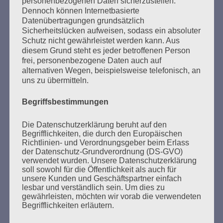
personenbezogenen Daten sicherzustellen.
Dennoch können Internetbasierte
Datenübertragungen grundsätzlich
SUCHEN
Sicherheitslücken aufweisen, sodass ein absoluter
NACH:
Schutz nicht gewährleistet werden kann. Aus
diesem Grund steht es jeder betroffenen Person
frei, personenbezogene Daten auch auf
alternativen Wegen, beispielsweise telefonisch, an
uns zu übermitteln.
MARATHONLESUNG AUS DEN
Begriffsbestimmungen
VERBRANNTEN BÜCHERN
Die Datenschutzerklärung beruht auf den
Begrifflichkeiten, die durch den Europäischen
Richtlinien- und Verordnungsgeber beim Erlass
der Datenschutz-Grundverordnung (DS-GVO)
verwendet wurden. Unsere Datenschutzerklärung
soll sowohl für die Öffentlichkeit als auch für
unsere Kunden und Geschäftspartner einfach
lesbar und verständlich sein. Um dies zu
Donnerstag, 21. Mai 2026, 11 – 18 Uhr
gewährleisten, möchten wir vorab die verwendeten
Begrifflichkeiten erläutern.
Zum 26. Mal gibt es eine Marathonlesung anlässlich
des Gedenkens an die Verbrennung von Büchern am