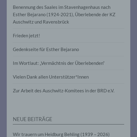
die Offenlegung durch Übermittlung,
Benennung des Saales im Stavenhagenhaus nach
Verbreitung oder eine andere Form der
Bereitstellung, den Abgleich oder die
Esther Bejarano (1924-2021), Überlebende der KZ
Verknüpfung, die Einschränkung, das
Auschwitz und Ravensbrück
Löschen oder die Vernichtung.
Frieden jetzt!
d) Einschränkung der Verarbeitung
Gedenkseite für Esther Bejarano
Einschränkung der Verarbeitung ist die
Im Wortlaut: „Vermächtnis der Überlebenden“
Markierung gespeicherter
personenbezogener Daten mit dem Ziel,
ihre künftige Verarbeitung einzuschränken.
Vielen Dank allen Unterstützer*Innen
Zur Arbeit des Auschwitz-Komitees in der BRD e.V.
e) Profiling
Profiling ist jede Art der automatisierten
Verarbeitung personenbezogener Daten,
NEUE BEITRÄGE
die darin besteht, dass diese
personenbezogenen Daten verwendet
werden, um bestimmte persönliche
Wir trauern um Heidburg Behling (1939 – 2026)
Aspekte, die sich auf eine natürliche