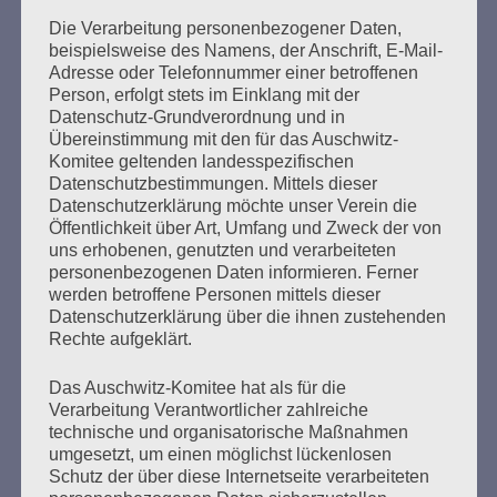
Die Verarbeitung personenbezogener Daten,
beispielsweise des Namens, der Anschrift, E-Mail-
Frieden jetzt!
Rede Helga Obens im Wortlaut
Adresse oder Telefonnummer einer betroffenen
Beenden Sie diesen Krieg sofort!
Person, erfolgt stets im Einklang mit der
Datenschutz-Grundverordnung und in
Übereinstimmung mit den für das Auschwitz-
Komitee geltenden landesspezifischen
Datenschutzbestimmungen. Mittels dieser
Datenschutzerklärung möchte unser Verein die
Öffentlichkeit über Art, Umfang und Zweck der von
Wer gegen Nazis kämpft, kann sich auf den Staat
uns erhobenen, genutzten und verarbeiteten
nicht verlassen.
personenbezogenen Daten informieren. Ferner
werden betroffene Personen mittels dieser
Esther Bejarano - 17. November 2015
Datenschutzerklärung über die ihnen zustehenden
Rechte aufgeklärt.
Das Auschwitz-Komitee hat als für die
Verarbeitung Verantwortlicher zahlreiche
technische und organisatorische Maßnahmen
umgesetzt, um einen möglichst lückenlosen
Schutz der über diese Internetseite verarbeiteten