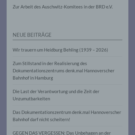
Zur Arbeit des Auschwitz-Komitees in der BRD e.V.
j) Dritter
Dritter ist eine natürliche oder juristische
Person, Behörde, Einrichtung oder andere
Stelle außer der betroffenen Person, dem
NEUE BEITRÄGE
Verantwortlichen, dem Auftragsverarbeiter
und den Personen, die unter der
unmittelbaren Verantwortung des
Wir trauern um Heidburg Behling (1939 – 2026)
Verantwortlichen oder des
Auftragsverarbeiters befugt sind, die
Zum Stillstand in der Realisierung des
personenbezogenen Daten zu verarbeiten.
Dokumentationszentrums denk.mal Hannoverscher
Bahnhof in Hamburg
k) Einwilligung
Die Last der Verantwortung und die Zeit der
Einwilligung ist jede von der betroffenen
Unzumutbarkeiten
Person freiwillig für den bestimmten Fall in
informierter Weise und unmissverständlich
Das Dokumentationszentrum denk.mal Hannoverscher
abgegebene Willensbekundung in Form
einer Erklärung oder einer sonstigen
Bahnhof darf nicht scheitern!
eindeutigen bestätigenden Handlung, mit
der die betroffene Person zu verstehen
GEGEN DAS VERGESSEN: Das Unbehagen an der