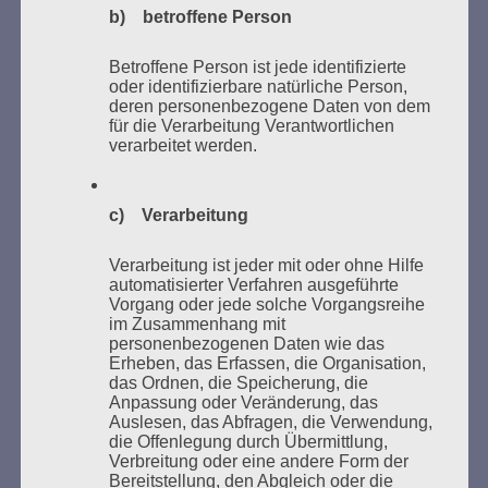
Frage der Richterin, ob er nicht Angst gehabt hat, dass sie
b) betroffene Person
auch bei ihm vor der Tür stehen, antwortete Bruno D.:
„Nein.“ Er sei nicht überrascht gewesen, als die Polizei bei
Betroffene Person ist jede identifizierte
ihm vor der Tür stand, habe sie reingelassen, sich an den
oder identifizierbare natürliche Person,
deren personenbezogene Daten von dem
Tisch gesetzt und mit ihnen geredet, weil „ich mir keiner
für die Verarbeitung Verantwortlichen
Schuld bewusst bin.“
verarbeitet werden.
Die Richterin hatte keine weiteren Fragen. Nachdem der
RA von Bruno D. darum gebeten hatte, dass die Fragen
c) Verarbeitung
der Nebenklage, aufgrund der Vielzahl von Kläger_innen,
begrenzt werden sollten, wurde die Sitzung geschlossen.
Verarbeitung ist jeder mit oder ohne Hilfe
automatisierter Verfahren ausgeführte
>>> zum Prozess-Tagebuch
Vorgang oder jede solche Vorgangsreihe
im Zusammenhang mit
personenbezogenen Daten wie das
Erheben, das Erfassen, die Organisation,
das Ordnen, die Speicherung, die
Anpassung oder Veränderung, das
Wir können froh sein, dass wir eine Antifa haben.
Auslesen, das Abfragen, die Verwendung,
die Offenlegung durch Übermittlung,
Verbreitung oder eine andere Form der
Esther Bejarano - 16. Dezember 2019
Bereitstellung, den Abgleich oder die