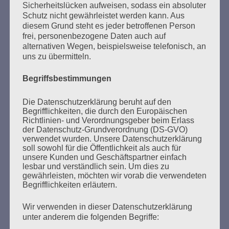
Verfahren genannt hatte. Bruno D. entgegnete, dass er
Sicherheitslücken aufweisen, sodass ein absoluter
Befehle ausgeführt und nicht daran gedacht habe,
Schutz nicht gewährleistet werden kann. Aus
dadurch jemanden zu schaden. Es wäre niemand gerettet
diesem Grund steht es jeder betroffenen Person
worden, wenn er sich weggemeldet hätte. Dann wäre
frei, personenbezogene Daten auch auf
alternativen Wegen, beispielsweise telefonisch, an
eben jemand anderes an seine Stelle getreten. Wenn
uns zu übermitteln.
einer einen Befehl verweigert hätte, wäre er
„weggekommen“. Darauf entgegnete die Richterin, dass es
Begriffsbestimmungen
keinen bekannten Fall gibt, in dem so etwas passiert ist.
Sie erklärte weiter, dass die Nazis Millionen Menschen
getötet haben, aber keinen einzigen SS-Mann, der einen
Die Datenschutzerklärung beruht auf den
Befehl verweigert hat. Bruno D. erklärte, dass es
Begrifflichkeiten, die durch den Europäischen
Richtlinien- und Verordnungsgeber beim Erlass
vielleicht vor ihm SS-Männer gab, die sich an die Front
der Datenschutz-Grundverordnung (DS-GVO)
versetzt lassen haben, er selbst habe aber keinen Versuch
verwendet wurden. Unsere Datenschutzerklärung
unternommen sich zu verweigern. Er sehe keine Schuld
soll sowohl für die Öffentlichkeit als auch für
bei sich und habe niemanden Leid angetan. Auf die Frage
unsere Kunden und Geschäftspartner einfach
der Richterin, ob es überhaupt möglich gewesen wäre ein
lesbar und verständlich sein. Um dies zu
KZ aufrecht zu erhalten, wenn es keine Wachmänner
gewährleisten, möchten wir vorab die verwendeten
Begrifflichkeiten erläutern.
gegeben hätte, betonte Bruno D. zunächst, dass er nicht
glaubt, dass die SS alles Verbrecher waren, da seien auch
Wir verwenden in dieser Datenschutzerklärung
„anständige Leute drunter“ gewesen. Dann antwortete er
unter anderem die folgenden Begriffe:
mit einer Gegenfrage: „Hätte es Krieg gegeben, wenn es
keine Soldaten gegeben hätte?“ Die Richterin hielt das für