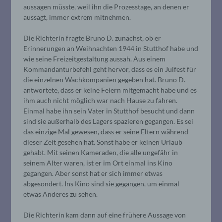
aussagen müsste, weil ihn die Prozesstage, an denen er
aussagt, immer extrem mitnehmen.
Die Richterin fragte Bruno D. zunächst, ob er
Erinnerungen an Weihnachten 1944 in Stutthof habe und
wie seine Freizeitgestaltung aussah. Aus einem
Kommandanturbefehl geht hervor, dass es ein Julfest für
die einzelnen Wachkompanien gegeben hat. Bruno D.
antwortete, dass er keine Feiern mitgemacht habe und es
ihm auch nicht möglich war nach Hause zu fahren.
Einmal habe ihn sein Vater in Stutthof besucht und dann
sind sie außerhalb des Lagers spazieren gegangen. Es sei
das einzige Mal gewesen, dass er seine Eltern während
dieser Zeit gesehen hat. Sonst habe er keinen Urlaub
gehabt. Mit seinen Kameraden, die alle ungefähr in
seinem Alter waren, ist er im Ort einmal ins Kino
gegangen. Aber sonst hat er sich immer etwas
abgesondert. Ins Kino sind sie gegangen, um einmal
etwas Anderes zu sehen.
Die Richterin kam dann auf eine frühere Aussage von