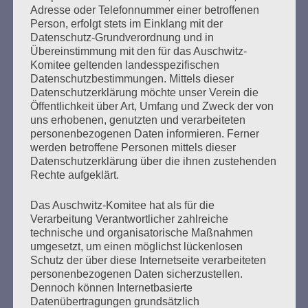
Bruno D. an die Richterin: „Wie sollte ich mich dem
Adresse oder Telefonnummer einer betroffenen
Person, erfolgt stets im Einklang mit der
entziehen?“ Er habe seine Möglichkeiten [der
Datenschutz-Grundverordnung und in
Verweigerung] ausgeschöpft, in dem er nicht an der
Übereinstimmung mit den für das Auschwitz-
Partei mitwirkte, womit er sich schon in Gefahr begeben
Komitee geltenden landesspezifischen
habe. Mehr konnte er nicht machen. Heute könne man
Datenschutzbestimmungen. Mittels dieser
sich weigern, damals habe man das nicht gekonnt. Er
Datenschutzerklärung möchte unser Verein die
hätte sich zwar gern versetzen lassen, habe aber gar nicht
Öffentlichkeit über Art, Umfang und Zweck der von
gewusst, wie er das machen sollte. Verbrecherische
uns erhobenen, genutzten und verarbeiteten
Befehle hätte er nicht ausgeführt, er hätte niemanden
personenbezogenen Daten informieren. Ferner
erschossen. Die Richterin fragte daraufhin: „Aber auf
werden betroffene Personen mittels dieser
dem Wachturm stehen war o.k.?“ Bruno D. antwortete,
Datenschutzerklärung über die ihnen zustehenden
dass das nicht o.k. war und nach einer kurzen Pause fügte
Rechte aufgeklärt.
er hinzu, dass er darauf keine Antwort geben kann.
Das Auschwitz-Komitee hat als für die
Die Richterin blieb hartnäckig und fragte Bruno D., ob er
Verarbeitung Verantwortlicher zahlreiche
überhaupt wusste, was ihm passiert wäre, wenn er einen
technische und organisatorische Maßnahmen
Befehl verweigert hätte. Dieser entgegnete, er habe es
umgesetzt, um einen möglichst lückenlosen
nicht gewusst, aber geahnt und deshalb nichts gemacht.
Schutz der über diese Internetseite verarbeiteten
Die Richterin beschrieb diesen Umstand als
personenbezogenen Daten sicherzustellen.
„Bequemlichkeit des Gehorsams“, wie es der ehemalige
Dennoch können Internetbasierte
SS-Mann Oskar Gröning beim Lüneburger Auschwitz-
Datenübertragungen grundsätzlich