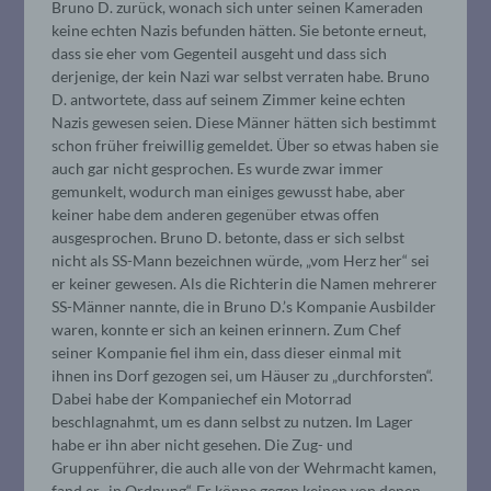
Bruno D. zurück, wonach sich unter seinen Kameraden
keine echten Nazis befunden hätten. Sie betonte erneut,
dass sie eher vom Gegenteil ausgeht und dass sich
derjenige, der kein Nazi war selbst verraten habe. Bruno
D. antwortete, dass auf seinem Zimmer keine echten
Nazis gewesen seien. Diese Männer hätten sich bestimmt
schon früher freiwillig gemeldet. Über so etwas haben sie
auch gar nicht gesprochen. Es wurde zwar immer
gemunkelt, wodurch man einiges gewusst habe, aber
keiner habe dem anderen gegenüber etwas offen
ausgesprochen. Bruno D. betonte, dass er sich selbst
nicht als SS-Mann bezeichnen würde, „vom Herz her“ sei
er keiner gewesen. Als die Richterin die Namen mehrerer
SS-Männer nannte, die in Bruno D.’s Kompanie Ausbilder
waren, konnte er sich an keinen erinnern. Zum Chef
seiner Kompanie fiel ihm ein, dass dieser einmal mit
ihnen ins Dorf gezogen sei, um Häuser zu „durchforsten“.
Dabei habe der Kompaniechef ein Motorrad
beschlagnahmt, um es dann selbst zu nutzen. Im Lager
habe er ihn aber nicht gesehen. Die Zug- und
Gruppenführer, die auch alle von der Wehrmacht kamen,
fand er „in Ordnung“. Er könne gegen keinen von denen