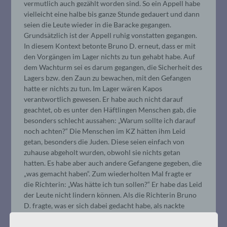
vermutlich auch gezählt worden sind. So ein Appell habe
vielleicht eine halbe bis ganze Stunde gedauert und dann
seien die Leute wieder in die Baracke gegangen.
Grundsätzlich ist der Appell ruhig vonstatten gegangen.
In diesem Kontext betonte Bruno D. erneut, dass er mit
den Vorgängen im Lager nichts zu tun gehabt habe. Auf
dem Wachturm sei es darum gegangen, die Sicherheit des
Lagers bzw. den Zaun zu bewachen, mit den Gefangen
hatte er nichts zu tun. Im Lager wären Kapos
verantwortlich gewesen. Er habe auch nicht darauf
geachtet, ob es unter den Häftlingen Menschen gab, die
besonders schlecht aussahen: „Warum sollte ich darauf
noch achten?“ Die Menschen im KZ hätten ihm Leid
getan, besonders die Juden. Diese seien einfach von
zuhause abgeholt wurden, obwohl sie nichts getan
hatten. Es habe aber auch andere Gefangene gegeben, die
„was gemacht haben“. Zum wiederholten Mal fragte er
die Richterin: „Was hätte ich tun sollen?“ Er habe das Leid
der Leute nicht lindern können. Als die Richterin Bruno
D. fragte, was er sich dabei gedacht habe, als nackte
Leichen aus den Baracken getragen wurden, antwortete
er, dass die anderen Häftlinge wohl auch nicht genug