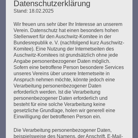
Datenschutzerklärung
Kleidung hatten, nur einen Kittel und manchmal ein
Stand: 18.02.2025
Käppi. Er habe wohl daran gedacht, dass die Gefangenen
frieren, aber: „Was hätte ich machen sollen? Meinen
Wir freuen uns sehr über Ihr Interesse an unserem
Mantel runter werfen?“
Verein. Datenschutz hat einen besonders hohen
Stellenwert für den Auschwitz-Komitee in der
Die Verhandlung wurde jetzt für 20 Minuten
Bundesrepublik e. V. (nachfolgend kurz Auschwitz-
unterbrochen. Nach der Pause fragte die Richterin
Komitee). Eine Nutzung der Internetseiten des
Bruno D., wann er eigentlich verstanden habe, dass sich
Auschwitz-Komitees ist grundsätzlich ohne jede
vor seinen Augen ein Verbrechen gegen die
Angabe personenbezogener Daten möglich.
Menschlichkeit abspielt. Bruno D.: Das sei ihm natürlich
Sofern eine betroffene Person besondere Services
klar gewesen, dass das ein Verbrechen war. Es sei
unseres Vereins über unsere Internetseite in
ziemlich schnell gegangen, als man erfahren habe, was
Anspruch nehmen möchte, könnte jedoch eine
für Leute dort bewacht werden sollten. Er habe das nicht
Verarbeitung personenbezogener Daten
für Recht empfunden, aber er konnte doch nicht
erforderlich werden. Ist die Verarbeitung
weglaufen, das gab es nicht. Er habe Befehle ausführen
personenbezogener Daten erforderlich und
müssen. Auch wenn er daran gedacht habe, da nicht
besteht für eine solche Verarbeitung keine
mehr mitzumachen, hätte er diese Gedanken nicht
gesetzliche Grundlage, holen wir generell eine
ausführen können, ohne sich selbst in Gefahr zu begeben.
Einwilligung der betroffenen Person ein.
Ihm sei auch nicht bewusst gewesen, dass das Ausführen
von Befehlen schon verbrecherisch war. Er war Soldat
Die Verarbeitung personenbezogener Daten,
und musste Befehle ausführen. Wieder wandte sich
beispielsweise des Namens, der Anschrift, E-Mail-