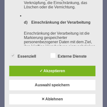
Verknüpfung, die Einschränkung, das
Löschen oder die Vernichtung.
d) Einschränkung der Verarbeitung
Einschränkung der Verarbeitung ist die
Markierung gespeicherter
personenbezogener Daten mit dem Ziel,
ihre künftige Verarbeitung einzuschränken.
SUCHEN
Essenziell
Externe Dienste
NACH:
e) Profiling
✓ Akzeptieren
Profiling ist jede Art der automatisierten
Verarbeitung personenbezogener Daten,
die darin besteht, dass diese
Auswahl speichern
personenbezogenen Daten verwendet
MARATHONLESUNG AUS DEN
werden, um bestimmte persönliche
VERBRANNTEN BÜCHERN
Aspekte, die sich auf eine natürliche
Person beziehen, zu bewerten,
✕ Ablehnen
insbesondere, um Aspekte bezüglich
Arbeitsleistung, wirtschaftlicher Lage,