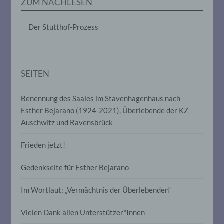
ZUM NACHLESEN
Auftragsverarbeiter ist eine natürliche oder
juristische Person, Behörde, Einrichtung
Der Stutthof-Prozess
oder andere Stelle, die personenbezogene
Daten im Auftrag des Verantwortlichen
verarbeitet.
SEITEN
i) Empfänger
Benennung des Saales im Stavenhagenhaus nach
Empfänger ist eine natürliche oder
Esther Bejarano (1924-2021), Überlebende der KZ
juristische Person, Behörde, Einrichtung
Auschwitz und Ravensbrück
oder andere Stelle, der personenbezogene
Daten offengelegt werden, unabhängig
davon, ob es sich bei ihr um einen Dritten
Frieden jetzt!
handelt oder nicht. Behörden, die im
Rahmen eines bestimmten
Gedenkseite für Esther Bejarano
Untersuchungsauftrags nach dem
Unionsrecht oder dem Recht der
Mitgliedstaaten möglicherweise
Im Wortlaut: „Vermächtnis der Überlebenden“
personenbezogene Daten erhalten, gelten
jedoch nicht als Empfänger.
Vielen Dank allen Unterstützer*Innen