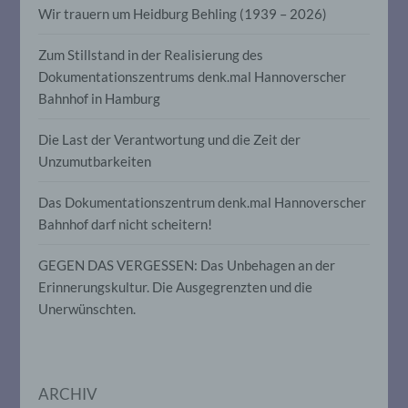
Wir trauern um Heidburg Behling (1939 – 2026)
Einschränkung der Verarbeitung ist die
Zum Stillstand in der Realisierung des
Markierung gespeicherter
personenbezogener Daten mit dem Ziel,
Dokumentationszentrums denk.mal Hannoverscher
ihre künftige Verarbeitung einzuschränken.
Bahnhof in Hamburg
Die Last der Verantwortung und die Zeit der
e) Profiling
Unzumutbarkeiten
Profiling ist jede Art der automatisierten
Das Dokumentationszentrum denk.mal Hannoverscher
Verarbeitung personenbezogener Daten,
die darin besteht, dass diese
Bahnhof darf nicht scheitern!
personenbezogenen Daten verwendet
werden, um bestimmte persönliche
GEGEN DAS VERGESSEN: Das Unbehagen an der
Aspekte, die sich auf eine natürliche
Person beziehen, zu bewerten,
Erinnerungskultur. Die Ausgegrenzten und die
insbesondere, um Aspekte bezüglich
Unerwünschten.
Arbeitsleistung, wirtschaftlicher Lage,
Gesundheit, persönlicher Vorlieben,
Interessen, Zuverlässigkeit, Verhalten,
Aufenthaltsort oder Ortswechsel dieser
natürlichen Person zu analysieren oder
ARCHIV
vorherzusagen.