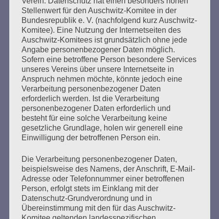
Verein. Datenschutz hat einen besonders hohen
antifaschistisches 2020.
Stellenwert für den Auschwitz-Komitee in der
Helga Obens
Bundesrepublik e. V. (nachfolgend kurz Auschwitz-
für die Redaktion
Komitee). Eine Nutzung der Internetseiten des
Auschwitz-Komitees ist grundsätzlich ohne jede
Die Redaktion ist zu erreichen unter E-Mail:
Angabe personenbezogener Daten möglich.
kontakt@auschwitz-komitee.de
Sofern eine betroffene Person besondere Services
unseres Vereins über unsere Internetseite in
Anspruch nehmen möchte, könnte jedoch eine
Verarbeitung personenbezogener Daten
erforderlich werden. Ist die Verarbeitung
personenbezogener Daten erforderlich und
Der 8. Mai muss ein Feiertag werden. Arbeiten wir
besteht für eine solche Verarbeitung keine
daran!
gesetzliche Grundlage, holen wir generell eine
Einwilligung der betroffenen Person ein.
Esther Bejarano - 3. Mai 2021
Die Verarbeitung personenbezogener Daten,
beispielsweise des Namens, der Anschrift, E-Mail-
Adresse oder Telefonnummer einer betroffenen
Person, erfolgt stets im Einklang mit der
Datenschutz-Grundverordnung und in
Übereinstimmung mit den für das Auschwitz-
Komitee geltenden landesspezifischen