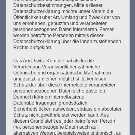
Datenschutzbestimmungen. Mittels dieser
Datenschutzerklärung möchte unser Verein die
Öffentlichkeit über Art, Umfang und Zweck der von
SUCHEN
uns erhobenen, genutzten und verarbeiteten
NACH:
personenbezogenen Daten informieren. Ferner
werden betroffene Personen mittels dieser
Datenschutzerklärung über die ihnen zustehenden
Rechte aufgeklärt.
Das Auschwitz-Komitee hat als für die
MARATHONLESUNG AUS DEN
Verarbeitung Verantwortlicher zahlreiche
VERBRANNTEN BÜCHERN
technische und organisatorische Maßnahmen
umgesetzt, um einen möglichst lückenlosen
Schutz der über diese Internetseite verarbeiteten
personenbezogenen Daten sicherzustellen.
Dennoch können Internetbasierte
Datenübertragungen grundsätzlich
Sicherheitslücken aufweisen, sodass ein absoluter
Schutz nicht gewährleistet werden kann. Aus
diesem Grund steht es jeder betroffenen Person
Donnerstag, 21. Mai 2026, 11 – 18 Uhr
frei, personenbezogene Daten auch auf
alternativen Wegen, beispielsweise telefonisch, an
Zum 26. Mal gibt es eine Marathonlesung anlässlich