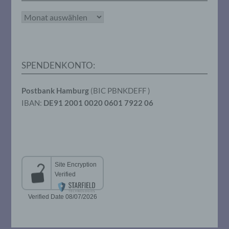
Archiv
f) Pseudonymisierung
Pseudonymisierung ist die Verarbeitung
personenbezogener Daten in einer Weise,
SPENDENKONTO:
auf welche die personenbezogenen Daten
ohne Hinzuziehung zusätzlicher
Informationen nicht mehr einer
Postbank Hamburg
(BIC PBNKDEFF )
spezifischen betroffenen Person
IBAN:
DE91 2001 0020 0601 7922 06
zugeordnet werden können, sofern diese
zusätzlichen Informationen gesondert
aufbewahrt werden und technischen und
organisatorischen Maßnahmen
unterliegen, die gewährleisten, dass die
personenbezogenen Daten nicht einer
identifizierten oder identifizierbaren
natürlichen Person zugewiesen werden.
g) Verantwortlicher oder für die
Verarbeitung Verantwortlicher