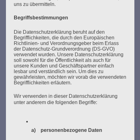
uns zu übermitteln.
des Gedenkens an die Verbrennung von Büchern am
Kaifu-Ufer – genau an dem Ort, wo im Mai 1933 NS-
Begriffsbestimmungen
Studentenorganisationen und Burschenschaftler
Bücher verbrannten.
Die Datenschutzerklärung beruht auf den
Begrifflichkeiten, die durch den Europäischen
Weitere Informationen:
lesezeichen-setzen.de
Richtlinien- und Verordnungsgeber beim Erlass
der Datenschutz-Grundverordnung (DS-GVO)
verwendet wurden. Unsere Datenschutzerklärung
soll sowohl für die Öffentlichkeit als auch für
unsere Kunden und Geschäftspartner einfach
lesbar und verständlich sein. Um dies zu
gewährleisten, möchten wir vorab die verwendeten
GEDENKEN UND ERINNERN BEGINNT IN
Begrifflichkeiten erläutern.
UNSERER NACHBARSCHAFT
Wir verwenden in dieser Datenschutzerklärung
unter anderem die folgenden Begriffe:
a) personenbezogene Daten