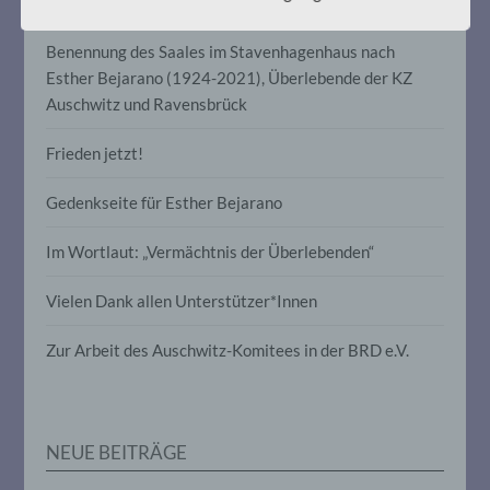
für die Verarbeitung Verantwortlichen
verarbeitet werden.
Benennung des Saales im Stavenhagenhaus nach
Esther Bejarano (1924-2021), Überlebende der KZ
Auschwitz und Ravensbrück
c) Verarbeitung
Frieden jetzt!
Verarbeitung ist jeder mit oder ohne Hilfe
automatisierter Verfahren ausgeführte
Vorgang oder jede solche Vorgangsreihe
Gedenkseite für Esther Bejarano
im Zusammenhang mit
personenbezogenen Daten wie das
Im Wortlaut: „Vermächtnis der Überlebenden“
Erheben, das Erfassen, die Organisation,
das Ordnen, die Speicherung, die
Anpassung oder Veränderung, das
Vielen Dank allen Unterstützer*Innen
Auslesen, das Abfragen, die Verwendung,
die Offenlegung durch Übermittlung,
Zur Arbeit des Auschwitz-Komitees in der BRD e.V.
Verbreitung oder eine andere Form der
Bereitstellung, den Abgleich oder die
Verknüpfung, die Einschränkung, das
Löschen oder die Vernichtung.
NEUE BEITRÄGE
d) Einschränkung der Verarbeitung