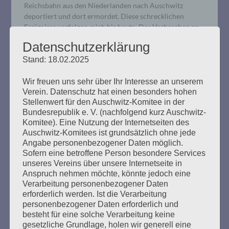
Reichsbahn aus den Niederlanden nach Auschwitz
deportiert und dort ermordet. Diese schrecklichen
Ereignisse verfolgen mich bis heute. Das Verbrechen an
ihnen wurde nie gesühnt.
Datenschutzerklärung
Stand: 18.02.2025
mehr ...
Wir freuen uns sehr über Ihr Interesse an unserem
Verein. Datenschutz hat einen besonders hohen
Stellenwert für den Auschwitz-Komitee in der
Bundesrepublik e. V. (nachfolgend kurz Auschwitz-
Komitee). Eine Nutzung der Internetseiten des
Wir trauern um Ilse Jacob (1942 –
Auschwitz-Komitees ist grundsätzlich ohne jede
2024)
Angabe personenbezogener Daten möglich.
Sofern eine betroffene Person besondere Services
unseres Vereins über unsere Internetseite in
Erstellt am
20. Februar 2024
Anspruch nehmen möchte, könnte jedoch eine
Verarbeitung personenbezogener Daten
Ilse hat wichtige Spuren hinterlassen. Wir danken ihr für
erforderlich werden. Ist die Verarbeitung
ihr unermüdliches kämpferisches, antifaschistisches
personenbezogener Daten erforderlich und
besteht für eine solche Verarbeitung keine
Engagement und trauern mit ihrer Familie. Wir werden
gesetzliche Grundlage, holen wir generell eine
sie sehr vermissen.