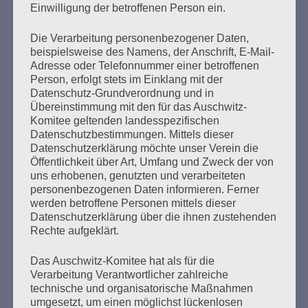
Einwilligung der betroffenen Person ein.
mehr ...
Die Verarbeitung personenbezogener Daten,
beispielsweise des Namens, der Anschrift, E-Mail-
Adresse oder Telefonnummer einer betroffenen
Person, erfolgt stets im Einklang mit der
Datenschutz-Grundverordnung und in
Seitennummerierung
Übereinstimmung mit den für das Auschwitz-
Zurück
5
Weiter
Komitee geltenden landesspezifischen
der
Datenschutzbestimmungen. Mittels dieser
Datenschutzerklärung möchte unser Verein die
Beiträge
Öffentlichkeit über Art, Umfang und Zweck der von
uns erhobenen, genutzten und verarbeiteten
personenbezogenen Daten informieren. Ferner
Den Faschismus an seiner Wurzel zu packen, ganz
werden betroffene Personen mittels dieser
Datenschutzerklärung über die ihnen zustehenden
frei und offen die Probleme anzusprechen, und
Rechte aufgeklärt.
dennoch voller Respekt vor der Würde und Freiheit
der Anderen – das ist eine der großen Aufgaben, an
Das Auschwitz-Komitee hat als für die
denen die Gesellschaft auf Gedeih und Verderb
Verarbeitung Verantwortlicher zahlreiche
nicht scheitern darf.
technische und organisatorische Maßnahmen
umgesetzt, um einen möglichst lückenlosen
Esther Bejarano - 24. Januar 2021