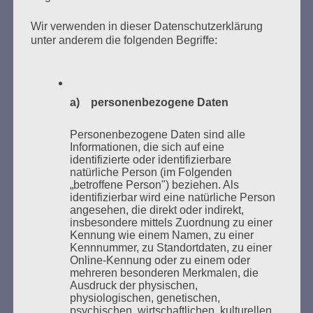
Donnerstag, 21. Mai 2026, 11 – 18 Uhr
Wir verwenden in dieser Datenschutzerklärung
Zum 26. Mal gibt es eine Marathonlesung anlässlich
unter anderem die folgenden Begriffe:
des Gedenkens an die Verbrennung von Büchern am
Kaifu-Ufer – genau an dem Ort, wo im Mai 1933 NS-
Studentenorganisationen und Burschenschaftler
a) personenbezogene Daten
Bücher verbrannten.
Personenbezogene Daten sind alle
Weitere Informationen:
lesezeichen-setzen.de
Informationen, die sich auf eine
identifizierte oder identifizierbare
natürliche Person (im Folgenden
„betroffene Person") beziehen. Als
identifizierbar wird eine natürliche Person
angesehen, die direkt oder indirekt,
GEDENKEN UND ERINNERN BEGINNT IN
insbesondere mittels Zuordnung zu einer
UNSERER NACHBARSCHAFT
Kennung wie einem Namen, zu einer
Kennnummer, zu Standortdaten, zu einer
Online-Kennung oder zu einem oder
mehreren besonderen Merkmalen, die
Ausdruck der physischen,
physiologischen, genetischen,
psychischen, wirtschaftlichen, kulturellen