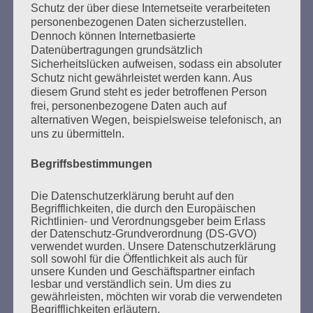
Schutz der über diese Internetseite verarbeiteten
personenbezogenen Daten sicherzustellen.
Dennoch können Internetbasierte
Datenübertragungen grundsätzlich
Sicherheitslücken aufweisen, sodass ein absoluter
Schutz nicht gewährleistet werden kann. Aus
diesem Grund steht es jeder betroffenen Person
SUCHEN
frei, personenbezogene Daten auch auf
NACH:
alternativen Wegen, beispielsweise telefonisch, an
uns zu übermitteln.
Begriffsbestimmungen
MARATHONLESUNG AUS DEN
Die Datenschutzerklärung beruht auf den
VERBRANNTEN BÜCHERN
Begrifflichkeiten, die durch den Europäischen
Richtlinien- und Verordnungsgeber beim Erlass
der Datenschutz-Grundverordnung (DS-GVO)
verwendet wurden. Unsere Datenschutzerklärung
soll sowohl für die Öffentlichkeit als auch für
unsere Kunden und Geschäftspartner einfach
lesbar und verständlich sein. Um dies zu
gewährleisten, möchten wir vorab die verwendeten
Begrifflichkeiten erläutern.