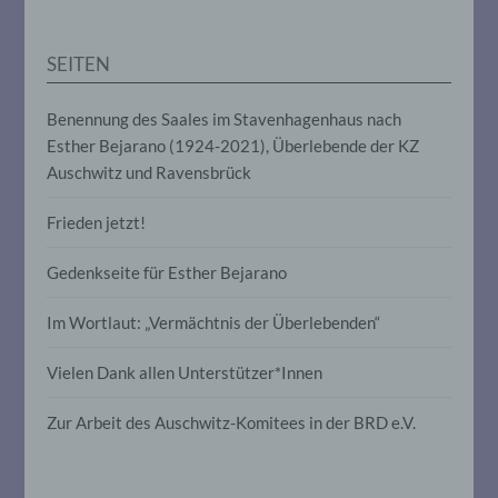
Anpassung oder Veränderung, das
Auslesen, das Abfragen, die Verwendung,
die Offenlegung durch Übermittlung,
SEITEN
Verbreitung oder eine andere Form der
Bereitstellung, den Abgleich oder die
Verknüpfung, die Einschränkung, das
Benennung des Saales im Stavenhagenhaus nach
Löschen oder die Vernichtung.
Esther Bejarano (1924-2021), Überlebende der KZ
Auschwitz und Ravensbrück
d) Einschränkung der Verarbeitung
Frieden jetzt!
Einschränkung der Verarbeitung ist die
Markierung gespeicherter
Gedenkseite für Esther Bejarano
personenbezogener Daten mit dem Ziel,
ihre künftige Verarbeitung einzuschränken.
Im Wortlaut: „Vermächtnis der Überlebenden“
Vielen Dank allen Unterstützer*Innen
e) Profiling
Zur Arbeit des Auschwitz-Komitees in der BRD e.V.
Profiling ist jede Art der automatisierten
Verarbeitung personenbezogener Daten,
die darin besteht, dass diese
personenbezogenen Daten verwendet