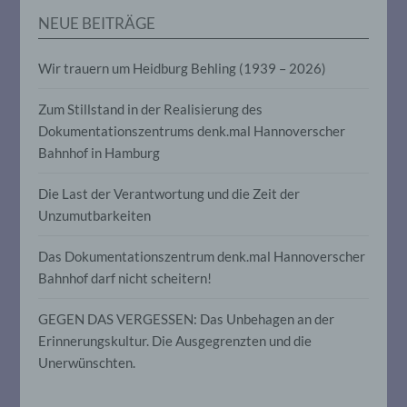
werden, um bestimmte persönliche
NEUE BEITRÄGE
Aspekte, die sich auf eine natürliche
Person beziehen, zu bewerten,
insbesondere, um Aspekte bezüglich
Wir trauern um Heidburg Behling (1939 – 2026)
Arbeitsleistung, wirtschaftlicher Lage,
Gesundheit, persönlicher Vorlieben,
Interessen, Zuverlässigkeit, Verhalten,
Zum Stillstand in der Realisierung des
Aufenthaltsort oder Ortswechsel dieser
Dokumentationszentrums denk.mal Hannoverscher
natürlichen Person zu analysieren oder
Bahnhof in Hamburg
vorherzusagen.
Die Last der Verantwortung und die Zeit der
f) Pseudonymisierung
Unzumutbarkeiten
Pseudonymisierung ist die Verarbeitung
Das Dokumentationszentrum denk.mal Hannoverscher
personenbezogener Daten in einer Weise,
Bahnhof darf nicht scheitern!
auf welche die personenbezogenen Daten
ohne Hinzuziehung zusätzlicher
GEGEN DAS VERGESSEN: Das Unbehagen an der
Informationen nicht mehr einer
spezifischen betroffenen Person
Erinnerungskultur. Die Ausgegrenzten und die
zugeordnet werden können, sofern diese
Unerwünschten.
zusätzlichen Informationen gesondert
aufbewahrt werden und technischen und
organisatorischen Maßnahmen