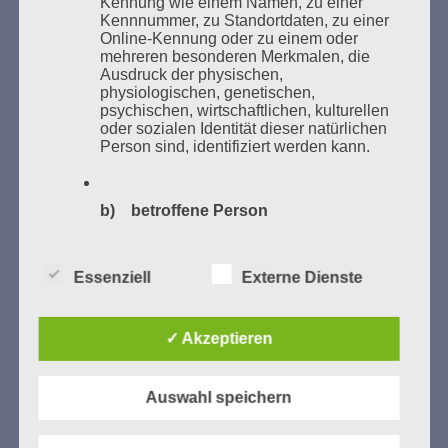
Kennung wie einem Namen, zu einer
Studentenorganisationen und Burschenschaftler
Kennnummer, zu Standortdaten, zu einer
Bücher verbrannten.
Online-Kennung oder zu einem oder
mehreren besonderen Merkmalen, die
Ausdruck der physischen,
Weitere Informationen:
lesezeichen-setzen.de
physiologischen, genetischen,
psychischen, wirtschaftlichen, kulturellen
oder sozialen Identität dieser natürlichen
Person sind, identifiziert werden kann.
GEDENKEN UND ERINNERN BEGINNT IN
UNSERER NACHBARSCHAFT
b) betroffene Person
Betroffene Person ist jede identifizierte
oder identifizierbare natürliche Person,
Essenziell
Externe Dienste
deren personenbezogene Daten von dem
für die Verarbeitung Verantwortlichen
verarbeitet werden.
✓ Akzeptieren
c) Verarbeitung
Auswahl speichern
Zum 13. Monat des Gedenkens in Hamburg-
Verarbeitung ist jeder mit oder ohne Hilfe