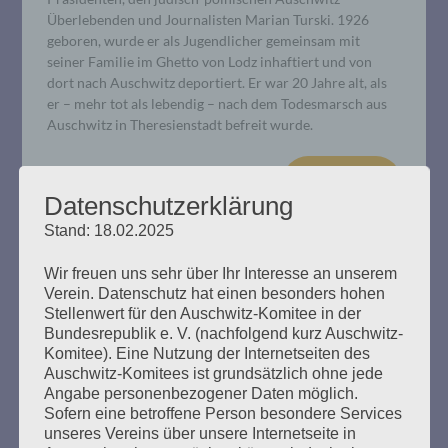
Überlebenden und Journalisten Marian Turski. 1926
geboren, wurde er als Jugendlicher gemeinsam mit
seiner Familie im Ghetto von Lodz inhaftiert und von
dort nach Auschwitz deportiert. Er war 20 Jahre alt, als
er – mehr tot als lebendig – nach dem Todesmarsch aus
Auschwitz in Theresienstadt befreit wurde.
mehr ...
Datenschutzerklärung
Stand: 18.02.2025
Wir freuen uns sehr über Ihr Interesse an unserem
Verein. Datenschutz hat einen besonders hohen
Stellenwert für den Auschwitz-Komitee in der
Bundesrepublik e. V. (nachfolgend kurz Auschwitz-
Komitee). Eine Nutzung der Internetseiten des
Auschwitz-Komitees ist grundsätzlich ohne jede
Angabe personenbezogener Daten möglich.
Sofern eine betroffene Person besondere Services
unseres Vereins über unsere Internetseite in