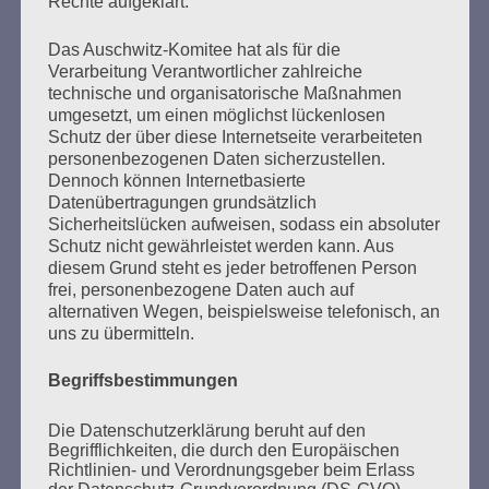
Rechte aufgeklärt.
Seitennummerierung
Zurück
3
Weiter
Das Auschwitz-Komitee hat als für die
der
Verarbeitung Verantwortlicher zahlreiche
technische und organisatorische Maßnahmen
Beiträge
umgesetzt, um einen möglichst lückenlosen
Schutz der über diese Internetseite verarbeiteten
personenbezogenen Daten sicherzustellen.
Dennoch können Internetbasierte
Wer gegen Nazis kämpft, kann sich auf den Staat
Datenübertragungen grundsätzlich
nicht verlassen.
Sicherheitslücken aufweisen, sodass ein absoluter
Schutz nicht gewährleistet werden kann. Aus
Esther Bejarano - 17. November 2015
diesem Grund steht es jeder betroffenen Person
frei, personenbezogene Daten auch auf
alternativen Wegen, beispielsweise telefonisch, an
uns zu übermitteln.
Begriffsbestimmungen
Die Datenschutzerklärung beruht auf den
Begrifflichkeiten, die durch den Europäischen
Richtlinien- und Verordnungsgeber beim Erlass
der Datenschutz-Grundverordnung (DS-GVO)