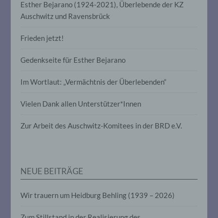
e) Profiling
Esther Bejarano (1924-2021), Überlebende der KZ
Auschwitz und Ravensbrück
Profiling ist jede Art der automatisierten
Verarbeitung personenbezogener Daten,
Frieden jetzt!
die darin besteht, dass diese
personenbezogenen Daten verwendet
werden, um bestimmte persönliche
Gedenkseite für Esther Bejarano
Aspekte, die sich auf eine natürliche
Person beziehen, zu bewerten,
Im Wortlaut: „Vermächtnis der Überlebenden“
insbesondere, um Aspekte bezüglich
Arbeitsleistung, wirtschaftlicher Lage,
Gesundheit, persönlicher Vorlieben,
Vielen Dank allen Unterstützer*Innen
Interessen, Zuverlässigkeit, Verhalten,
Aufenthaltsort oder Ortswechsel dieser
Zur Arbeit des Auschwitz-Komitees in der BRD e.V.
natürlichen Person zu analysieren oder
vorherzusagen.
f) Pseudonymisierung
NEUE BEITRÄGE
Pseudonymisierung ist die Verarbeitung
Wir trauern um Heidburg Behling (1939 – 2026)
personenbezogener Daten in einer Weise,
auf welche die personenbezogenen Daten
Zum Stillstand in der Realisierung des
ohne Hinzuziehung zusätzlicher