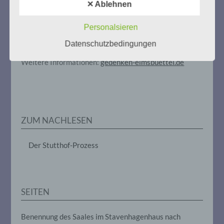
Eimsbüttel
automatisierter Verfahren ausgeführte
✕ Ablehnen
Vorgang oder jede solche Vorgangsreihe
Gedenken als Erinnerung für eine Zukunft, die ein
im Zusammenhang mit
Leben in Menschenwürde garantiert.
Steffi Wittenberg
Personalsieren
personenbezogenen Daten wie das
Vom 20. April bis 14. Juni 2026
Erheben, das Erfassen, die Organisation,
Datenschutzbedingungen
das Ordnen, die Speicherung, die
Anpassung oder Veränderung, das
Weitere Informationen:
gedenken-eimsbuettel.de
Auslesen, das Abfragen, die Verwendung,
die Offenlegung durch Übermittlung,
Verbreitung oder eine andere Form der
Bereitstellung, den Abgleich oder die
Verknüpfung, die Einschränkung, das
Löschen oder die Vernichtung.
ZUM NACHLESEN
d) Einschränkung der Verarbeitung
Der Stutthof-Prozess
Einschränkung der Verarbeitung ist die
Markierung gespeicherter
personenbezogener Daten mit dem Ziel,
SEITEN
ihre künftige Verarbeitung einzuschränken.
Benennung des Saales im Stavenhagenhaus nach