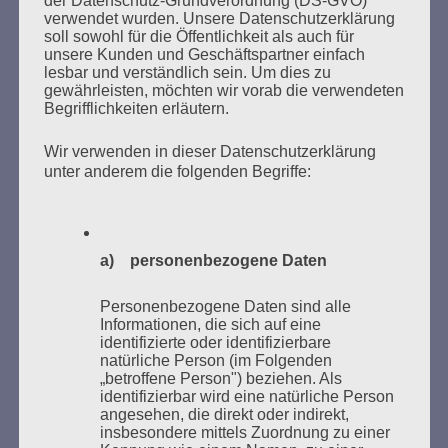
SUCHEN
verwendet wurden. Unsere Datenschutzerklärung
NACH:
soll sowohl für die Öffentlichkeit als auch für
unsere Kunden und Geschäftspartner einfach
lesbar und verständlich sein. Um dies zu
gewährleisten, möchten wir vorab die verwendeten
Begrifflichkeiten erläutern.
MARATHONLESUNG AUS DEN
Wir verwenden in dieser Datenschutzerklärung
VERBRANNTEN BÜCHERN
unter anderem die folgenden Begriffe:
a) personenbezogene Daten
Personenbezogene Daten sind alle
Informationen, die sich auf eine
identifizierte oder identifizierbare
Donnerstag, 21. Mai 2026, 11 – 18 Uhr
natürliche Person (im Folgenden
„betroffene Person") beziehen. Als
Zum 26. Mal gibt es eine Marathonlesung anlässlich
identifizierbar wird eine natürliche Person
des Gedenkens an die Verbrennung von Büchern am
angesehen, die direkt oder indirekt,
Kaifu-Ufer – genau an dem Ort, wo im Mai 1933 NS-
insbesondere mittels Zuordnung zu einer