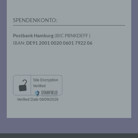
Verarbeitung durch das Unionsrecht oder
das Recht der Mitgliedstaaten vorgegeben,
so kann der Verantwortliche
beziehungsweise können die bestimmten
SPENDENKONTO:
Kriterien seiner Benennung nach dem
Unionsrecht oder dem Recht der
Mitgliedstaaten vorgesehen werden.
Postbank Hamburg
(BIC PBNKDEFF )
IBAN:
DE91 2001 0020 0601 7922 06
h) Auftragsverarbeiter
Auftragsverarbeiter ist eine natürliche oder
juristische Person, Behörde, Einrichtung
oder andere Stelle, die personenbezogene
Daten im Auftrag des Verantwortlichen
verarbeitet.
i) Empfänger
Empfänger ist eine natürliche oder
juristische Person, Behörde, Einrichtung
oder andere Stelle, der personenbezogene