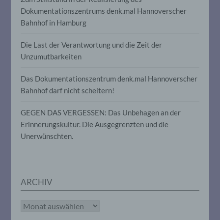
Informationen nicht mehr einer
Dokumentationszentrums denk.mal Hannoverscher
spezifischen betroffenen Person
Bahnhof in Hamburg
zugeordnet werden können, sofern diese
zusätzlichen Informationen gesondert
aufbewahrt werden und technischen und
Die Last der Verantwortung und die Zeit der
organisatorischen Maßnahmen
Unzumutbarkeiten
unterliegen, die gewährleisten, dass die
personenbezogenen Daten nicht einer
Das Dokumentationszentrum denk.mal Hannoverscher
identifizierten oder identifizierbaren
natürlichen Person zugewiesen werden.
Bahnhof darf nicht scheitern!
GEGEN DAS VERGESSEN: Das Unbehagen an der
g) Verantwortlicher oder für die
Erinnerungskultur. Die Ausgegrenzten und die
Verarbeitung Verantwortlicher
Unerwünschten.
Verantwortlicher oder für die Verarbeitung
Verantwortlicher ist die natürliche oder
juristische Person, Behörde, Einrichtung
oder andere Stelle, die allein oder
ARCHIV
gemeinsam mit anderen über die Zwecke
und Mittel der Verarbeitung von
personenbezogenen Daten entscheidet.
Archiv
Sind die Zwecke und Mittel dieser