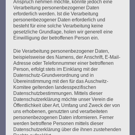
Anspruch nehmen möchte, könnte jedoch eine
2009: Verleihung der Herbert-
Verarbeitung personenbezogener Daten
Weichmann-Medaille an Elsa
erforderlich werden. Ist die Verarbeitung
personenbezogener Daten erforderlich und
Werner
besteht für eine solche Verarbeitung keine
gesetzliche Grundlage, holen wir generell eine
Erstellt am
16. Februar 2025
Einwilligung der betroffenen Person ein.
Die Verarbeitung personenbezogener Daten,
Ansprache zur Verleihung des Herbert-Weichmann-
beispielsweise des Namens, der Anschrift, E-Mail-
Medaille der Jüdischen Gemeinde Hamburg an Elsa
Adresse oder Telefonnummer einer betroffenen
Werner am 13. September 2009 Es gilt das gesprochene
Person, erfolgt stets im Einklang mit der
Wort Sehr geehrte Frau Lafrenz-Page, sehr geehrte Frau
Datenschutz-Grundverordnung und in
Feingold,liebe Elsa Werner, lieber Herr Herzberg,meine
Übereinstimmung mit den für das Auschwitz-
sehr verehrten Damen und Herren! Ich freue mich hier
Komitee geltenden landesspezifischen
heute als Mitglied des Auschwitz-Komitees die Laudatio
Datenschutzbestimmungen. Mittels dieser
für eine Frau halten zu…
Datenschutzerklärung möchte unser Verein die
Öffentlichkeit über Art, Umfang und Zweck der von
uns erhobenen, genutzten und verarbeiteten
mehr ...
personenbezogenen Daten informieren. Ferner
werden betroffene Personen mittels dieser
Datenschutzerklärung über die ihnen zustehenden