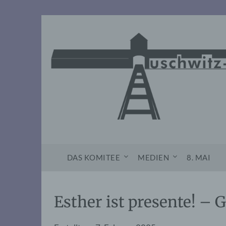
Skip
to
content
DAS KOMITEE
MEDIEN
8. MAI
Esther ist presente! – 