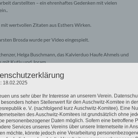
beit darstellten – ein ehrenhaftes Gedenken mit vielen
in..
mit wertvollen Zitaten aus Esthers Wirken.
sten Brosda wurde per Video eingespielt.
chenzer, Helga Buschmann, das Kalvierduo Haufe Ahmels und
 mit Kutlu und Joram.
enschutzerklärung
des Bezirksamtes Hamburg Nord, der Sozialbehörde im
: 18.02.2025
onio Stiftung.
reuen uns sehr über Ihr Interesse an unserem Verein. Datenschu
 besonders hohen Stellenwert für den Auschwitz-Komitee in der
srepublik e. V. (nachfolgend kurz Auschwitz-Komitee). Eine N
nternetseiten des Auschwitz-Komitees ist grundsätzlich ohne jed
e personenbezogener Daten möglich. Sofern eine betroffene 
dere Services unseres Vereins über unsere Internetseite in An
n möchte, könnte jedoch eine Verarbeitung personenbezogen