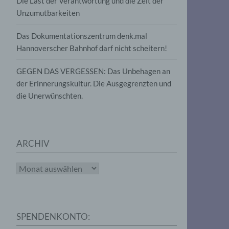
Die Last der Verantwortung und die Zeit der
, die
Unzumutbarkeiten
die
g
die
Das Dokumentationszentrum denk.mal
Hannoverscher Bahnhof darf nicht scheitern!
GEGEN DAS VERGESSEN: Das Unbehagen an
der Erinnerungskultur. Die Ausgegrenzten und
die Unerwünschten.
rter
eitung
ARCHIV
Archiv
e
iehen,
SPENDENKONTO:
tung,