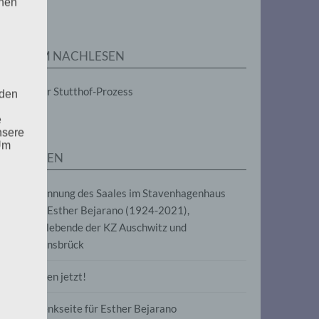
enen
ZUM NACHLESEN
Der Stutthof-Prozess
 den
e
nsere
 Um
SEITEN
Benennung des Saales im Stavenhagenhaus
nach Esther Bejarano (1924-2021),
Überlebende der KZ Auschwitz und
Ravensbrück
Frieden jetzt!
Gedenkseite für Esther Bejarano
uf