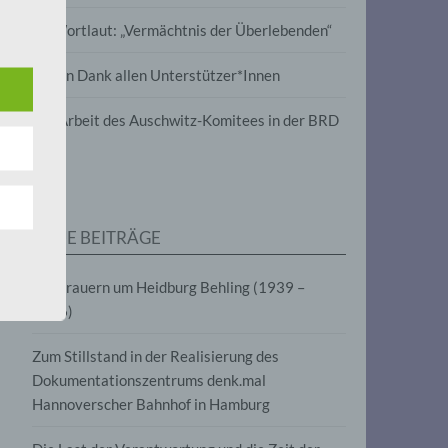
wird
Im Wortlaut: „Vermächtnis der Überlebenden“
m
Vielen Dank allen Unterstützer*Innen
line-
en,
Zur Arbeit des Auschwitz-Komitees in der BRD
tät
e.V.
NEUE BEITRÄGE
für
Wir trauern um Heidburg Behling (1939 –
2026)
Zum Stillstand in der Realisierung des
Dokumentationszentrums denk.mal
Hannoverscher Bahnhof in Hamburg
fahren
eben,