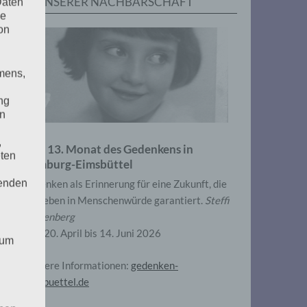
IN UNSERER NACHBARSCHAFT
Daten
he
on
mens,
ng
en
,
Zum 13. Monat des Gedenkens in
eten
Hamburg-Eimsbüttel
henden
Gedenken als Erinnerung für eine Zukunft, die
ein Leben in Menschenwürde garantiert.
Steffi
Wittenberg
Vom 20. April bis 14. Juni 2026
 um
Weitere Informationen:
gedenken-
eimsbuettel.de