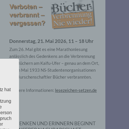
Donnerstag, 21. Mai 2026, 11 – 18 Uhr
Zum 26. Mal gibt es eine Marathonlesung
anlässlich des Gedenkens an die Verbrennung
von Büchern am Kaifu-Ufer – genau an dem Ort,
wo im Mai 1933 NS-Studentenorganisationen
und Burschenschaftler Bücher verbrannten.
tz hat
Weitere Informationen:
lesezeichen-setzen.de
utzung
e
Person
spruch
GEDENKEN UND ERINNERN BEGINNT
er