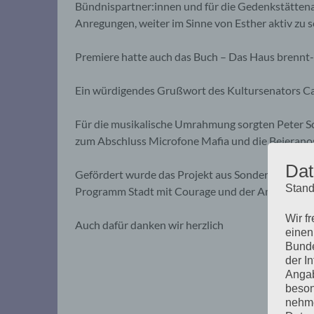
Bündnispartner:innen und für die Gedenkstättenar
Anregungen, weiter im Sinne von Esther aktiv zu se
Premiere hatte auch das Buch – Das Haus brennt- 
Ein würdigendes Grußwort des Kultursenators Car
Für die musikalische Umrahmung sorgten Peter S
zum Abschluss Microfone Mafia und die Bejeranos
Dat
Gefördert wurde das Projekt aus Sondermitteln 
Stand
Programm Stadt mit Courage und der Amadeo Ant
Wir f
Auch dafür danken wir herzlich
einen
Bunde
der I
Angab
beson
nehme