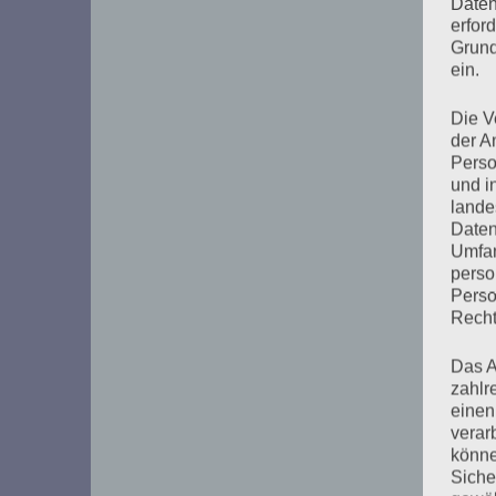
Daten
erfor
Grund
ein.
Die V
der A
Perso
und i
lande
Daten
Umfan
perso
Perso
Recht
Das A
zahlr
einen
verar
könne
Siche