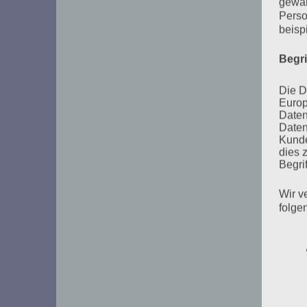
gewäh
Perso
beisp
Begr
Die D
Europ
Daten
Daten
Kunde
dies 
Begrif
Wir v
folge