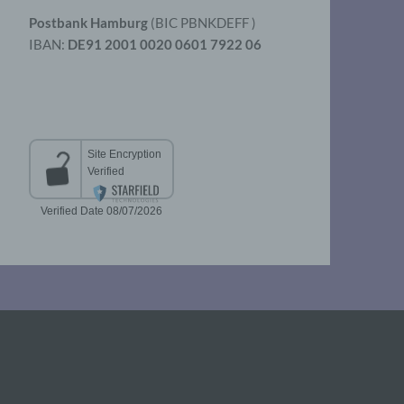
Postbank Hamburg
(BIC PBNKDEFF )
IBAN:
DE91 2001 0020 0601 7922 06
aten
er
t
chen
 die