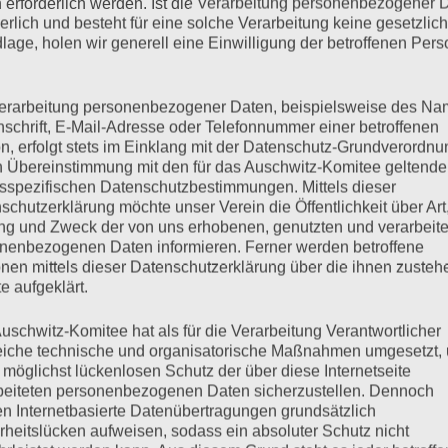
 erforderlich werden. Ist die Verarbeitung personenbezogener 
derlich und besteht für eine solche Verarbeitung keine gesetzlic
lage, holen wir generell eine Einwilligung der betroffenen Pers
erarbeitung personenbezogener Daten, beispielsweise des Na
nschrift, E-Mail-Adresse oder Telefonnummer einer betroffenen
n, erfolgt stets im Einklang mit der Datenschutz-Grundverordnu
n Übereinstimmung mit den für das Auschwitz-Komitee geltend
sspezifischen Datenschutzbestimmungen. Mittels dieser
schutzerklärung möchte unser Verein die Öffentlichkeit über Art
g und Zweck der von uns erhobenen, genutzten und verarbeit
nenbezogenen Daten informieren. Ferner werden betroffene
nen mittels dieser Datenschutzerklärung über die ihnen zuste
e aufgeklärt.
uschwitz-Komitee hat als für die Verarbeitung Verantwortlicher
eiche technische und organisatorische Maßnahmen umgesetzt,
 möglichst lückenlosen Schutz der über diese Internetseite
beiteten personenbezogenen Daten sicherzustellen. Dennoch
n Internetbasierte Datenübertragungen grundsätzlich
rheitslücken aufweisen, sodass ein absoluter Schutz nicht