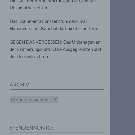
Die Last der Verantwortung und die Zeit der
, die
Unzumutbarkeiten
die
g
die
Das Dokumentationszentrum denk.mal
Hannoverscher Bahnhof darf nicht scheitern!
GEGEN DAS VERGESSEN: Das Unbehagen an
der Erinnerungskultur. Die Ausgegrenzten und
die Unerwünschten.
rter
eitung
ARCHIV
Archiv
e
iehen,
SPENDENKONTO:
tung,