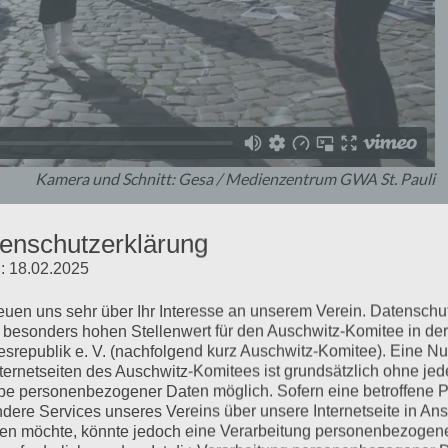
Kamera und Schnitt: Gesa / Medienzentrum GWA St. Pauli
enschutzerklärung
: 18.02.2025
reuen uns sehr über Ihr Interesse an unserem Verein. Datenschu
 besonders hohen Stellenwert für den Auschwitz-Komitee in der
srepublik e. V. (nachfolgend kurz Auschwitz-Komitee). Eine N
nternetseiten des Auschwitz-Komitees ist grundsätzlich ohne jed
e personenbezogener Daten möglich. Sofern eine betroffene 
dere Services unseres Vereins über unsere Internetseite in An
n möchte, könnte jedoch eine Verarbeitung personenbezogen