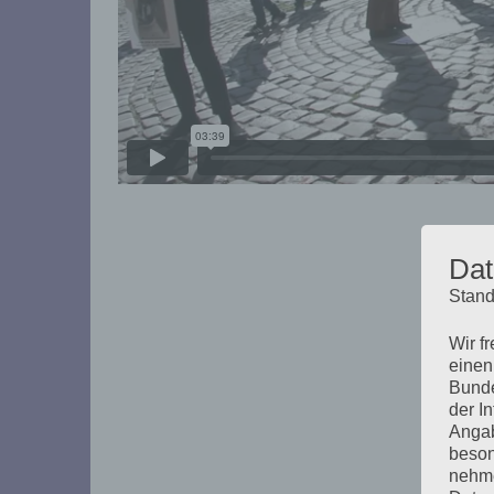
Dat
Stand
Wir f
einen
Bunde
der I
Angab
beson
nehme