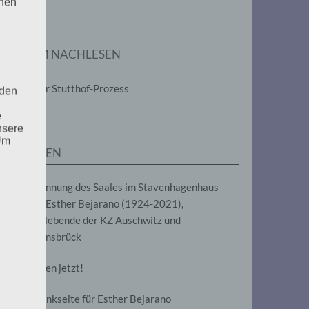
enen
ZUM NACHLESEN
Der Stutthof-Prozess
 den
e
nsere
 Um
SEITEN
Benennung des Saales im Stavenhagenhaus
nach Esther Bejarano (1924-2021),
Überlebende der KZ Auschwitz und
Ravensbrück
Frieden jetzt!
Gedenkseite für Esther Bejarano
uf