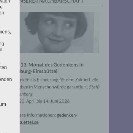
IN UNSERER NACHBARSCHAFT
Daten
he
on
mens,
ng
en
,
Zum 13. Monat des Gedenkens in
eten
Hamburg-Eimsbüttel
henden
Gedenken als Erinnerung für eine Zukunft, die
ein Leben in Menschenwürde garantiert.
Steffi
Wittenberg
Vom 20. April bis 14. Juni 2026
 um
Weitere Informationen:
gedenken-
eimsbuettel.de