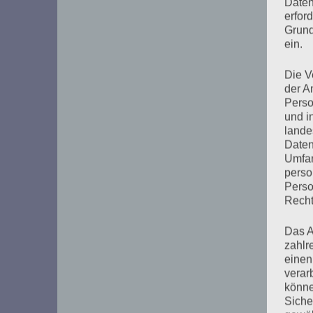
Daten
erfor
Grund
ein.
Die V
der A
Perso
und i
lande
Daten
Umfan
perso
Perso
Recht
Das A
zahlr
einen
verar
könne
Siche