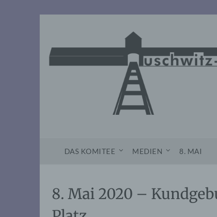
Skip
to
content
DAS KOMITEE
MEDIEN
8. MAI
8. Mai 2020 – Kundgeb
Platz