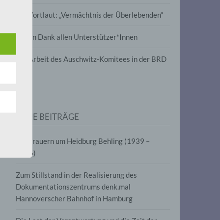
wird
Im Wortlaut: „Vermächtnis der Überlebenden“
m
Vielen Dank allen Unterstützer*Innen
line-
en,
Zur Arbeit des Auschwitz-Komitees in der BRD
tät
e.V.
NEUE BEITRÄGE
für
Wir trauern um Heidburg Behling (1939 –
2026)
Zum Stillstand in der Realisierung des
Dokumentationszentrums denk.mal
Hannoverscher Bahnhof in Hamburg
fahren
eben,