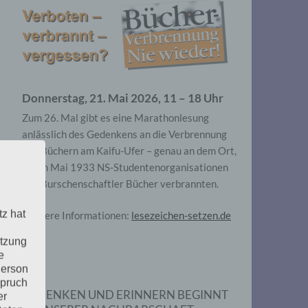
Donnerstag, 21. Mai 2026, 11 – 18 Uhr
Zum 26. Mal gibt es eine Marathonlesung
anlässlich des Gedenkens an die Verbrennung
von Büchern am Kaifu-Ufer – genau an dem Ort,
wo im Mai 1933 NS-Studentenorganisationen
und Burschenschaftler Bücher verbrannten.
tz hat
Weitere Informationen:
lesezeichen-setzen.de
utzung
e
Person
spruch
GEDENKEN UND ERINNERN BEGINNT
er