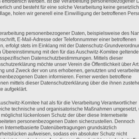
 erforderlich werden. Ist die Verarbeitung personenbezogener 
derlich und besteht für eine solche Verarbeitung keine gesetzlic
lage, holen wir generell eine Einwilligung der betroffenen Pers
erarbeitung personenbezogener Daten, beispielsweise des Na
nschrift, E-Mail-Adresse oder Telefonnummer einer betroffenen
n, erfolgt stets im Einklang mit der Datenschutz-Grundverordnu
n Übereinstimmung mit den für das Auschwitz-Komitee geltend
sspezifischen Datenschutzbestimmungen. Mittels dieser
schutzerklärung möchte unser Verein die Öffentlichkeit über Art
g und Zweck der von uns erhobenen, genutzten und verarbeit
nenbezogenen Daten informieren. Ferner werden betroffene
nen mittels dieser Datenschutzerklärung über die ihnen zuste
e aufgeklärt.
uschwitz-Komitee hat als für die Verarbeitung Verantwortlicher
eiche technische und organisatorische Maßnahmen umgesetzt,
 möglichst lückenlosen Schutz der über diese Internetseite
beiteten personenbezogenen Daten sicherzustellen. Dennoch
n Internetbasierte Datenübertragungen grundsätzlich
rheitslücken aufweisen, sodass ein absoluter Schutz nicht