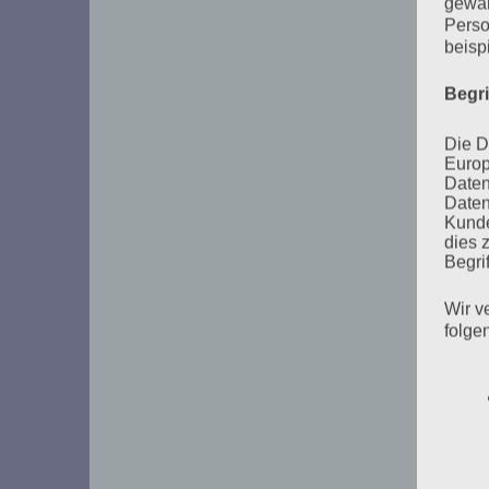
gewäh
Perso
beisp
Begr
Die D
Europ
Daten
Daten
Kunde
dies 
Begrif
Wir v
folge