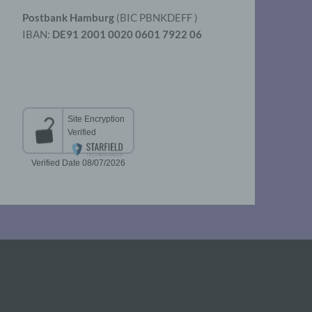
Postbank Hamburg
(BIC PBNKDEFF )
IBAN:
DE91 2001 0020 0601 7922 06
aten
er
t
chen
 die