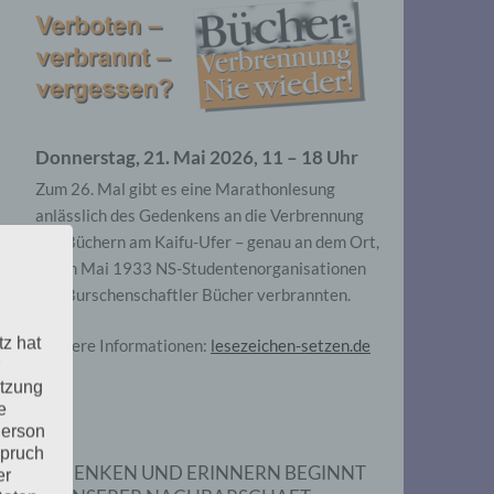
Donnerstag, 21. Mai 2026, 11 – 18 Uhr
Zum 26. Mal gibt es eine Marathonlesung
anlässlich des Gedenkens an die Verbrennung
von Büchern am Kaifu-Ufer – genau an dem Ort,
wo im Mai 1933 NS-Studentenorganisationen
und Burschenschaftler Bücher verbrannten.
tz hat
Weitere Informationen:
lesezeichen-setzen.de
utzung
e
Person
spruch
GEDENKEN UND ERINNERN BEGINNT
er