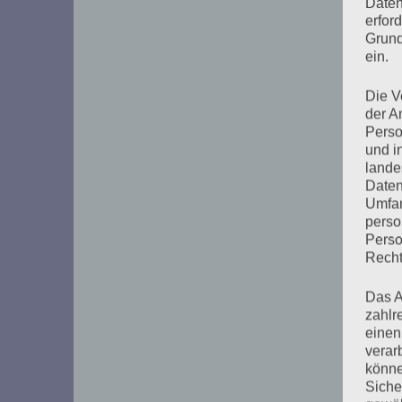
Daten
erfor
Grund
ein.
Die V
der A
Perso
und i
lande
Daten
Umfan
perso
Perso
Recht
Das A
zahlr
einen
verar
könne
Siche