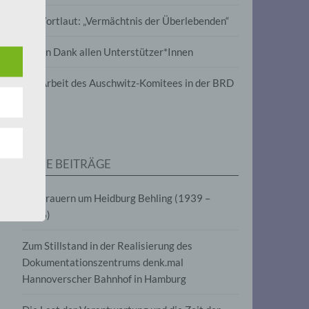
wird
Im Wortlaut: „Vermächtnis der Überlebenden“
m
Vielen Dank allen Unterstützer*Innen
line-
en,
Zur Arbeit des Auschwitz-Komitees in der BRD
tät
e.V.
NEUE BEITRÄGE
für
Wir trauern um Heidburg Behling (1939 –
2026)
Zum Stillstand in der Realisierung des
Dokumentationszentrums denk.mal
Hannoverscher Bahnhof in Hamburg
fahren
eben,