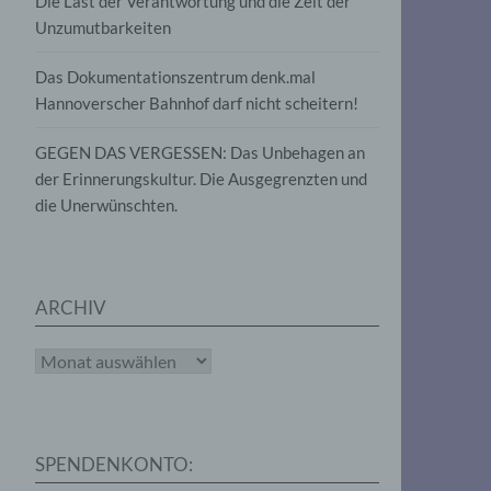
Die Last der Verantwortung und die Zeit der
, die
Unzumutbarkeiten
die
g
die
Das Dokumentationszentrum denk.mal
Hannoverscher Bahnhof darf nicht scheitern!
GEGEN DAS VERGESSEN: Das Unbehagen an
der Erinnerungskultur. Die Ausgegrenzten und
die Unerwünschten.
rter
eitung
ARCHIV
Archiv
e
iehen,
SPENDENKONTO:
tung,