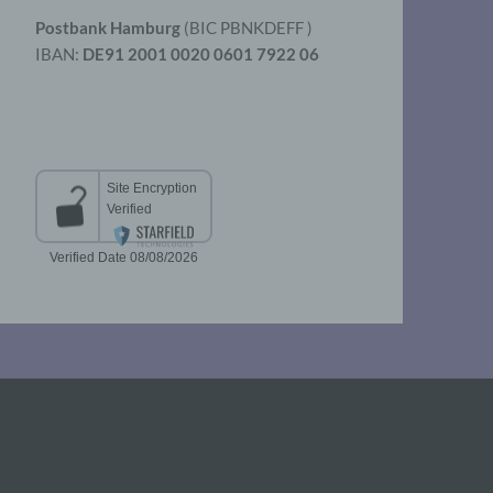
Postbank Hamburg
(BIC PBNKDEFF )
IBAN:
DE91 2001 0020 0601 7922 06
aten
er
t
chen
 die