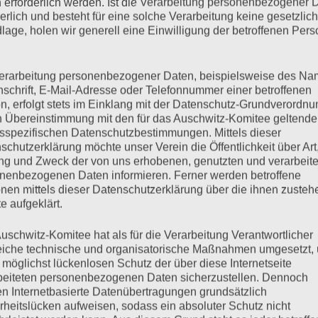
 erforderlich werden. Ist die Verarbeitung personenbezogener 
derlich und besteht für eine solche Verarbeitung keine gesetzlic
lage, holen wir generell eine Einwilligung der betroffenen Pers
erarbeitung personenbezogener Daten, beispielsweise des Na
nschrift, E-Mail-Adresse oder Telefonnummer einer betroffenen
n, erfolgt stets im Einklang mit der Datenschutz-Grundverordnu
n Übereinstimmung mit den für das Auschwitz-Komitee geltend
sspezifischen Datenschutzbestimmungen. Mittels dieser
schutzerklärung möchte unser Verein die Öffentlichkeit über Art
g und Zweck der von uns erhobenen, genutzten und verarbeit
nenbezogenen Daten informieren. Ferner werden betroffene
nen mittels dieser Datenschutzerklärung über die ihnen zuste
e aufgeklärt.
uschwitz-Komitee hat als für die Verarbeitung Verantwortlicher
eiche technische und organisatorische Maßnahmen umgesetzt,
 möglichst lückenlosen Schutz der über diese Internetseite
beiteten personenbezogenen Daten sicherzustellen. Dennoch
n Internetbasierte Datenübertragungen grundsätzlich
rheitslücken aufweisen, sodass ein absoluter Schutz nicht