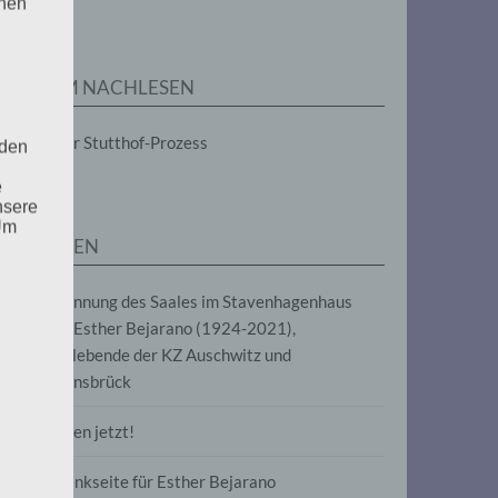
enen
ZUM NACHLESEN
Der Stutthof-Prozess
 den
e
nsere
 Um
SEITEN
Benennung des Saales im Stavenhagenhaus
nach Esther Bejarano (1924-2021),
Überlebende der KZ Auschwitz und
Ravensbrück
Frieden jetzt!
Gedenkseite für Esther Bejarano
uf