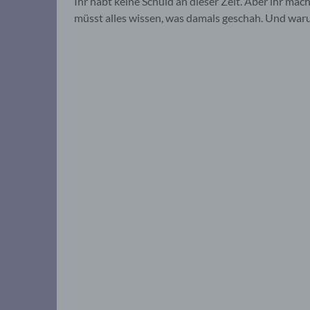
Ihr habt keine Schuld an dieser Zeit. Aber ihr mach
müsst alles wissen, was damals geschah. Und war