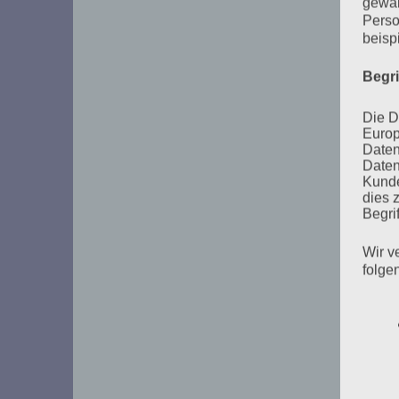
gewäh
Perso
beisp
Begr
Die D
Europ
Daten
Daten
Kunde
dies 
Begrif
Wir v
folge