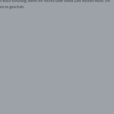
t euch schuldig, wenn ihr nichts über diese Zeit wissen wollt. Ihr
um es geschah.