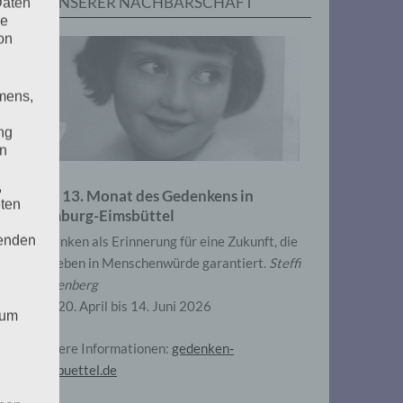
IN UNSERER NACHBARSCHAFT
Daten
he
on
mens,
ng
en
,
Zum 13. Monat des Gedenkens in
eten
Hamburg-Eimsbüttel
henden
Gedenken als Erinnerung für eine Zukunft, die
ein Leben in Menschenwürde garantiert.
Steffi
Wittenberg
Vom 20. April bis 14. Juni 2026
 um
Weitere Informationen:
gedenken-
eimsbuettel.de