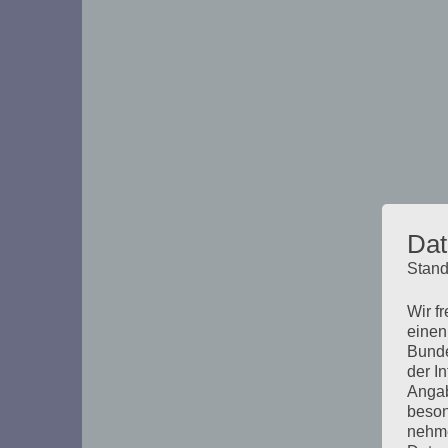
Dat
Stand
Wir f
einen
Bunde
der I
Angab
beson
nehme