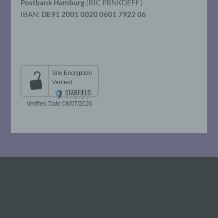
Postbank Hamburg
(BIC PBNKDEFF )
IBAN:
DE91 2001 0020 0601 7922 06
g) Verantwortlicher oder für die
Verarbeitung Verantwortlicher
Verantwortlicher oder für die Verarbeitung
Verantwortlicher ist die natürliche oder
juristische Person, Behörde, Einrichtung
oder andere Stelle, die allein oder
gemeinsam mit anderen über die Zwecke
und Mittel der Verarbeitung von
personenbezogenen Daten entscheidet.
Sind die Zwecke und Mittel dieser
Verarbeitung durch das Unionsrecht oder
das Recht der Mitgliedstaaten vorgegeben,
so kann der Verantwortliche
beziehungsweise können die bestimmten
Kriterien seiner Benennung nach dem
Unionsrecht oder dem Recht der
Mitgliedstaaten vorgesehen werden.
h) Auftragsverarbeiter