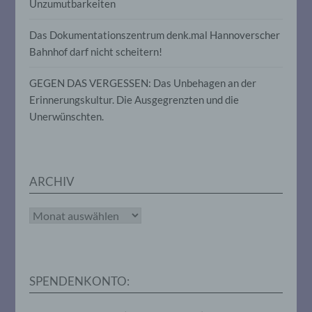
Unzumutbarkeiten
Gesundheit, persönlicher Vorlieben,
Interessen, Zuverlässigkeit, Verhalten,
Das Dokumentationszentrum denk.mal Hannoverscher
Aufenthaltsort oder Ortswechsel dieser
natürlichen Person zu analysieren oder
Bahnhof darf nicht scheitern!
vorherzusagen.
GEGEN DAS VERGESSEN: Das Unbehagen an der
Erinnerungskultur. Die Ausgegrenzten und die
f) Pseudonymisierung
Unerwünschten.
Pseudonymisierung ist die Verarbeitung
personenbezogener Daten in einer Weise,
auf welche die personenbezogenen Daten
ohne Hinzuziehung zusätzlicher
ARCHIV
Informationen nicht mehr einer
spezifischen betroffenen Person
zugeordnet werden können, sofern diese
Archiv
zusätzlichen Informationen gesondert
aufbewahrt werden und technischen und
organisatorischen Maßnahmen
unterliegen, die gewährleisten, dass die
personenbezogenen Daten nicht einer
SPENDENKONTO:
identifizierten oder identifizierbaren
natürlichen Person zugewiesen werden.