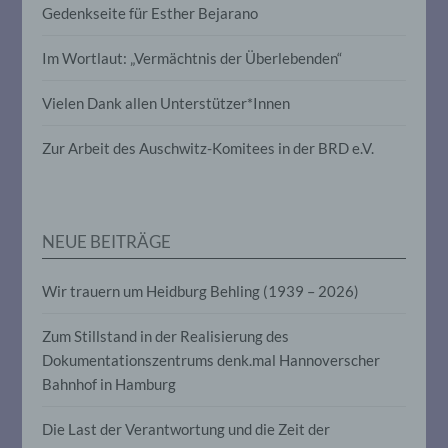
Verknüpfung, die Einschränkung, das
Gedenkseite für Esther Bejarano
Löschen oder die Vernichtung.
Im Wortlaut: „Vermächtnis der Überlebenden“
d) Einschränkung der Verarbeitung
Vielen Dank allen Unterstützer*Innen
Einschränkung der Verarbeitung ist die
Zur Arbeit des Auschwitz-Komitees in der BRD e.V.
Markierung gespeicherter
personenbezogener Daten mit dem Ziel,
ihre künftige Verarbeitung einzuschränken.
NEUE BEITRÄGE
e) Profiling
Wir trauern um Heidburg Behling (1939 – 2026)
Profiling ist jede Art der automatisierten
Verarbeitung personenbezogener Daten,
Zum Stillstand in der Realisierung des
die darin besteht, dass diese
personenbezogenen Daten verwendet
Dokumentationszentrums denk.mal Hannoverscher
werden, um bestimmte persönliche
Bahnhof in Hamburg
Aspekte, die sich auf eine natürliche
Person beziehen, zu bewerten,
Die Last der Verantwortung und die Zeit der
insbesondere, um Aspekte bezüglich
Arbeitsleistung, wirtschaftlicher Lage,