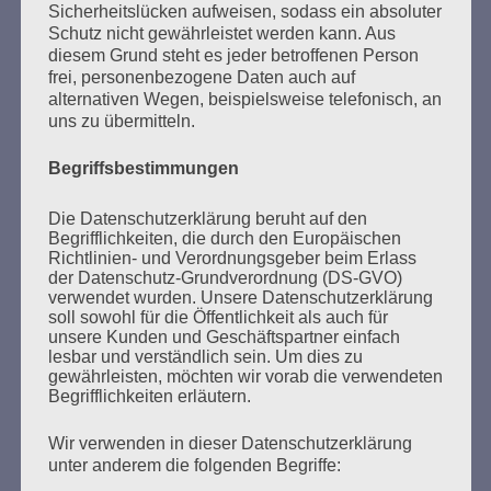
Sicherheitslücken aufweisen, sodass ein absoluter
Schutz nicht gewährleistet werden kann. Aus
MARATHONLESUNG AUS DEN
diesem Grund steht es jeder betroffenen Person
VERBRANNTEN BÜCHERN
frei, personenbezogene Daten auch auf
alternativen Wegen, beispielsweise telefonisch, an
uns zu übermitteln.
Begriffsbestimmungen
Die Datenschutzerklärung beruht auf den
Begrifflichkeiten, die durch den Europäischen
Richtlinien- und Verordnungsgeber beim Erlass
Donnerstag, 21. Mai 2026, 11 – 18 Uhr
der Datenschutz-Grundverordnung (DS-GVO)
Zum 26. Mal gibt es eine Marathonlesung anlässlich
verwendet wurden. Unsere Datenschutzerklärung
soll sowohl für die Öffentlichkeit als auch für
des Gedenkens an die Verbrennung von Büchern am
unsere Kunden und Geschäftspartner einfach
Kaifu-Ufer – genau an dem Ort, wo im Mai 1933 NS-
lesbar und verständlich sein. Um dies zu
Studentenorganisationen und Burschenschaftler
gewährleisten, möchten wir vorab die verwendeten
Begrifflichkeiten erläutern.
Bücher verbrannten.
Wir verwenden in dieser Datenschutzerklärung
Weitere Informationen:
lesezeichen-setzen.de
unter anderem die folgenden Begriffe: