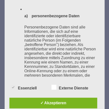
a) personenbezogene Daten
GEDENKEN UND ERINNERN BEGINNT IN
UNSERER NACHBARSCHAFT
Personenbezogene Daten sind alle
Informationen, die sich auf eine
identifizierte oder identifizierbare
natürliche Person (im Folgenden
„betroffene Person") beziehen. Als
identifizierbar wird eine natürliche Person
angesehen, die direkt oder indirekt,
insbesondere mittels Zuordnung zu einer
Kennung wie einem Namen, zu einer
Kennnummer, zu Standortdaten, zu einer
Online-Kennung oder zu einem oder
mehreren besonderen Merkmalen, die
Zum 13. Monat des Gedenkens in Hamburg-
Ausdruck der physischen,
Eimsbüttel
physiologischen, genetischen,
Essenziell
Externe Dienste
psychischen, wirtschaftlichen, kulturellen
Gedenken als Erinnerung für eine Zukunft, die ein
oder sozialen Identität dieser natürlichen
Leben in Menschenwürde garantiert.
Steffi Wittenberg
Person sind, identifiziert werden kann.
Vom 20. April bis 14. Juni 2026
✓ Akzeptieren