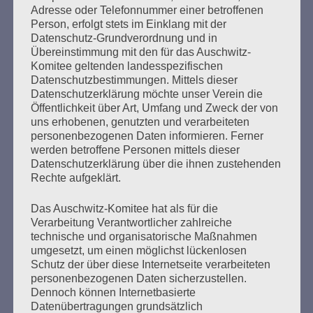
Adresse oder Telefonnummer einer betroffenen
Person, erfolgt stets im Einklang mit der
Datenschutz-Grundverordnung und in
Ich habe versprochen:
Übereinstimmung mit den für das Auschwitz-
Ich werde mein ganzes Leben dafür kämpfen, dass
Komitee geltenden landesspezifischen
es keine Faschisten, keine Nazis mehr gibt.
Datenschutzbestimmungen. Mittels dieser
Nirgendwo.
Datenschutzerklärung möchte unser Verein die
Öffentlichkeit über Art, Umfang und Zweck der von
Esther Bejarano
uns erhobenen, genutzten und verarbeiteten
personenbezogenen Daten informieren. Ferner
werden betroffene Personen mittels dieser
Datenschutzerklärung über die ihnen zustehenden
Rechte aufgeklärt.
Das Auschwitz-Komitee hat als für die
Verarbeitung Verantwortlicher zahlreiche
technische und organisatorische Maßnahmen
SUCHEN
umgesetzt, um einen möglichst lückenlosen
NACH:
Schutz der über diese Internetseite verarbeiteten
personenbezogenen Daten sicherzustellen.
Dennoch können Internetbasierte
Datenübertragungen grundsätzlich