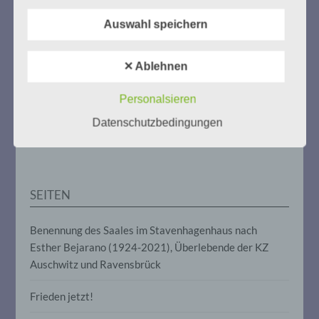
Weitere Informationen:
gedenken-eimsbuettel.de
b) betroffene Person
Auswahl speichern
Betroffene Person ist jede identifizierte
oder identifizierbare natürliche Person,
✕ Ablehnen
deren personenbezogene Daten von dem
für die Verarbeitung Verantwortlichen
ZUM NACHLESEN
verarbeitet werden.
Personalsieren
Datenschutzbedingungen
Der Stutthof-Prozess
c) Verarbeitung
Verarbeitung ist jeder mit oder ohne Hilfe
automatisierter Verfahren ausgeführte
SEITEN
Vorgang oder jede solche Vorgangsreihe
im Zusammenhang mit
personenbezogenen Daten wie das
Benennung des Saales im Stavenhagenhaus nach
Erheben, das Erfassen, die Organisation,
Esther Bejarano (1924-2021), Überlebende der KZ
das Ordnen, die Speicherung, die
Anpassung oder Veränderung, das
Auschwitz und Ravensbrück
Auslesen, das Abfragen, die Verwendung,
die Offenlegung durch Übermittlung,
Frieden jetzt!
Verbreitung oder eine andere Form der
Bereitstellung, den Abgleich oder die