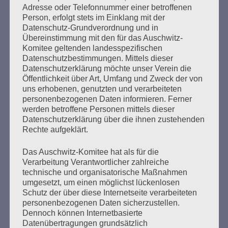
Adresse oder Telefonnummer einer betroffenen
Person, erfolgt stets im Einklang mit der
Datenschutz-Grundverordnung und in
"Erinnern heißt handeln" bedeutet für mich, für uns,
Übereinstimmung mit den für das Auschwitz-
heute aktiv zu sein, uns mit den Verhältnissen
Komitee geltenden landesspezifischen
auseinanderzusetzen, bevor es wieder zu spät ist
Datenschutzbestimmungen. Mittels dieser
für eine Gegenwehr gegen rechts.
Datenschutzerklärung möchte unser Verein die
Öffentlichkeit über Art, Umfang und Zweck der von
Esther Bejarano - 3. Januar 2019
uns erhobenen, genutzten und verarbeiteten
personenbezogenen Daten informieren. Ferner
werden betroffene Personen mittels dieser
Datenschutzerklärung über die ihnen zustehenden
Rechte aufgeklärt.
Das Auschwitz-Komitee hat als für die
Verarbeitung Verantwortlicher zahlreiche
technische und organisatorische Maßnahmen
SUCHEN
umgesetzt, um einen möglichst lückenlosen
NACH:
Schutz der über diese Internetseite verarbeiteten
personenbezogenen Daten sicherzustellen.
Dennoch können Internetbasierte
Datenübertragungen grundsätzlich