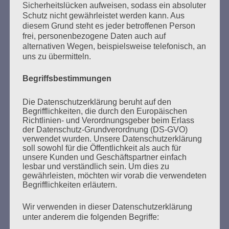
Sicherheitslücken aufweisen, sodass ein absoluter
Schutz nicht gewährleistet werden kann. Aus
MARATHONLESUNG AUS DEN
diesem Grund steht es jeder betroffenen Person
VERBRANNTEN BÜCHERN
frei, personenbezogene Daten auch auf
alternativen Wegen, beispielsweise telefonisch, an
uns zu übermitteln.
Begriffsbestimmungen
Die Datenschutzerklärung beruht auf den
Begrifflichkeiten, die durch den Europäischen
Richtlinien- und Verordnungsgeber beim Erlass
Donnerstag, 21. Mai 2026, 11 – 18 Uhr
der Datenschutz-Grundverordnung (DS-GVO)
Zum 26. Mal gibt es eine Marathonlesung anlässlich
verwendet wurden. Unsere Datenschutzerklärung
soll sowohl für die Öffentlichkeit als auch für
des Gedenkens an die Verbrennung von Büchern am
unsere Kunden und Geschäftspartner einfach
Kaifu-Ufer – genau an dem Ort, wo im Mai 1933 NS-
lesbar und verständlich sein. Um dies zu
Studentenorganisationen und Burschenschaftler
gewährleisten, möchten wir vorab die verwendeten
Begrifflichkeiten erläutern.
Bücher verbrannten.
Wir verwenden in dieser Datenschutzerklärung
Weitere Informationen:
lesezeichen-setzen.de
unter anderem die folgenden Begriffe: