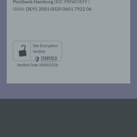
Postbank Hamburg
(BIC PBNKDEFF )
IBAN:
DE91 2001 0020 0601 7922 06
g) Verantwortlicher oder für die
Verarbeitung Verantwortlicher
Verantwortlicher oder für die Verarbeitung
Verantwortlicher ist die natürliche oder
juristische Person, Behörde, Einrichtung
oder andere Stelle, die allein oder
gemeinsam mit anderen über die Zwecke
und Mittel der Verarbeitung von
personenbezogenen Daten entscheidet.
Sind die Zwecke und Mittel dieser
Verarbeitung durch das Unionsrecht oder
das Recht der Mitgliedstaaten vorgegeben,
so kann der Verantwortliche
beziehungsweise können die bestimmten
Kriterien seiner Benennung nach dem
Unionsrecht oder dem Recht der
Mitgliedstaaten vorgesehen werden.
h) Auftragsverarbeiter