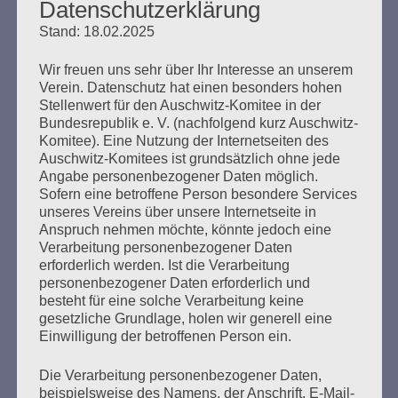
Datenschutzerklärung
Erstellt am
13. Februar 2010
Stand: 18.02.2025
Wir freuen uns sehr über Ihr Interesse an unserem
Erklärung des Auschwitz-Komitees zum 13. Februar
Verein. Datenschutz hat einen besonders hohen
2010 Gemeinsam Alt- und Neonazis am 13. Februar
Stellenwert für den Auschwitz-Komitee in der
2010 in Dresden stoppen. Dresden, 13. Februar. Seit
Bundesrepublik e. V. (nachfolgend kurz Auschwitz-
1998 ist Dresden regelmäßiger „Gastgeber“ des größten
Komitee). Eine Nutzung der Internetseiten des
europaweiten Naziaufmarschs. Im Jahr 2009 waren es
Auschwitz-Komitees ist grundsätzlich ohne jede
mehr als 6000 Neonazis aus dem In- und Ausland, über
Angabe personenbezogener Daten möglich.
Jahre haben sie sich in Dresden mehr oder weniger…
Sofern eine betroffene Person besondere Services
unseres Vereins über unsere Internetseite in
Anspruch nehmen möchte, könnte jedoch eine
mehr ...
Verarbeitung personenbezogener Daten
erforderlich werden. Ist die Verarbeitung
personenbezogener Daten erforderlich und
besteht für eine solche Verarbeitung keine
gesetzliche Grundlage, holen wir generell eine
Seitennummerierung
Zurück
35
Einwilligung der betroffenen Person ein.
der
Die Verarbeitung personenbezogener Daten,
Beiträge
beispielsweise des Namens, der Anschrift, E-Mail-