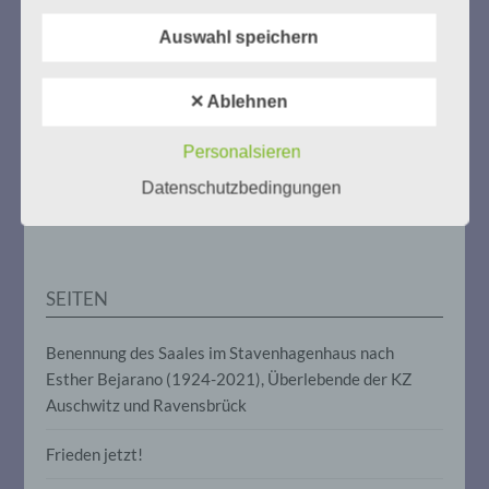
Weitere Informationen:
gedenken-eimsbuettel.de
b) betroffene Person
Auswahl speichern
Betroffene Person ist jede identifizierte
oder identifizierbare natürliche Person,
✕ Ablehnen
deren personenbezogene Daten von dem
für die Verarbeitung Verantwortlichen
ZUM NACHLESEN
verarbeitet werden.
Personalsieren
Datenschutzbedingungen
Der Stutthof-Prozess
c) Verarbeitung
Verarbeitung ist jeder mit oder ohne Hilfe
automatisierter Verfahren ausgeführte
SEITEN
Vorgang oder jede solche Vorgangsreihe
im Zusammenhang mit
personenbezogenen Daten wie das
Benennung des Saales im Stavenhagenhaus nach
Erheben, das Erfassen, die Organisation,
Esther Bejarano (1924-2021), Überlebende der KZ
das Ordnen, die Speicherung, die
Anpassung oder Veränderung, das
Auschwitz und Ravensbrück
Auslesen, das Abfragen, die Verwendung,
die Offenlegung durch Übermittlung,
Frieden jetzt!
Verbreitung oder eine andere Form der
Bereitstellung, den Abgleich oder die