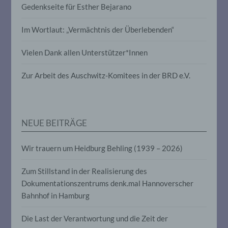
Verknüpfung, die Einschränkung, das
Gedenkseite für Esther Bejarano
Löschen oder die Vernichtung.
Im Wortlaut: „Vermächtnis der Überlebenden“
d) Einschränkung der Verarbeitung
Vielen Dank allen Unterstützer*Innen
Einschränkung der Verarbeitung ist die
Zur Arbeit des Auschwitz-Komitees in der BRD e.V.
Markierung gespeicherter
personenbezogener Daten mit dem Ziel,
ihre künftige Verarbeitung einzuschränken.
NEUE BEITRÄGE
e) Profiling
Wir trauern um Heidburg Behling (1939 – 2026)
Profiling ist jede Art der automatisierten
Verarbeitung personenbezogener Daten,
Zum Stillstand in der Realisierung des
die darin besteht, dass diese
personenbezogenen Daten verwendet
Dokumentationszentrums denk.mal Hannoverscher
werden, um bestimmte persönliche
Bahnhof in Hamburg
Aspekte, die sich auf eine natürliche
Person beziehen, zu bewerten,
Die Last der Verantwortung und die Zeit der
insbesondere, um Aspekte bezüglich
Arbeitsleistung, wirtschaftlicher Lage,