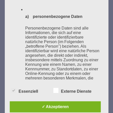
a) personenbezogene Daten
GEDENKEN UND ERINNERN BEGINNT IN
UNSERER NACHBARSCHAFT
Personenbezogene Daten sind alle
Informationen, die sich auf eine
identifizierte oder identifizierbare
natürliche Person (im Folgenden
„betroffene Person") beziehen. Als
identifizierbar wird eine natürliche Person
angesehen, die direkt oder indirekt,
insbesondere mittels Zuordnung zu einer
Kennung wie einem Namen, zu einer
Kennnummer, zu Standortdaten, zu einer
Online-Kennung oder zu einem oder
mehreren besonderen Merkmalen, die
Zum 13. Monat des Gedenkens in Hamburg-
Ausdruck der physischen,
Eimsbüttel
physiologischen, genetischen,
Essenziell
Externe Dienste
psychischen, wirtschaftlichen, kulturellen
Gedenken als Erinnerung für eine Zukunft, die ein
oder sozialen Identität dieser natürlichen
Leben in Menschenwürde garantiert.
Steffi Wittenberg
Person sind, identifiziert werden kann.
Vom 20. April bis 14. Juni 2026
✓ Akzeptieren