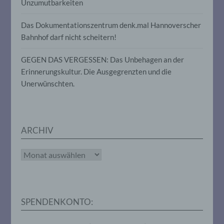
Unzumutbarkeiten
Gesundheit, persönlicher Vorlieben,
Interessen, Zuverlässigkeit, Verhalten,
Das Dokumentationszentrum denk.mal Hannoverscher
Aufenthaltsort oder Ortswechsel dieser
natürlichen Person zu analysieren oder
Bahnhof darf nicht scheitern!
vorherzusagen.
GEGEN DAS VERGESSEN: Das Unbehagen an der
Erinnerungskultur. Die Ausgegrenzten und die
f) Pseudonymisierung
Unerwünschten.
Pseudonymisierung ist die Verarbeitung
personenbezogener Daten in einer Weise,
auf welche die personenbezogenen Daten
ohne Hinzuziehung zusätzlicher
ARCHIV
Informationen nicht mehr einer
spezifischen betroffenen Person
zugeordnet werden können, sofern diese
Archiv
zusätzlichen Informationen gesondert
aufbewahrt werden und technischen und
organisatorischen Maßnahmen
unterliegen, die gewährleisten, dass die
personenbezogenen Daten nicht einer
SPENDENKONTO:
identifizierten oder identifizierbaren
natürlichen Person zugewiesen werden.