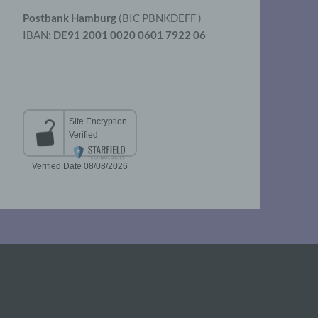
Postbank Hamburg
(BIC PBNKDEFF )
IBAN:
DE91 2001 0020 0601 7922 06
aten
er
t
chen
 die