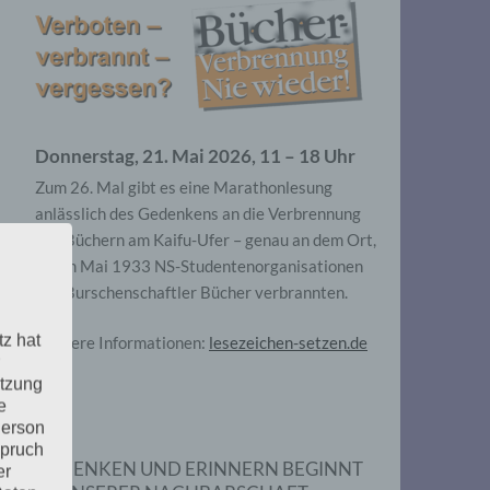
Donnerstag, 21. Mai 2026, 11 – 18 Uhr
Zum 26. Mal gibt es eine Marathonlesung
anlässlich des Gedenkens an die Verbrennung
von Büchern am Kaifu-Ufer – genau an dem Ort,
wo im Mai 1933 NS-Studentenorganisationen
und Burschenschaftler Bücher verbrannten.
tz hat
Weitere Informationen:
lesezeichen-setzen.de
utzung
e
Person
spruch
GEDENKEN UND ERINNERN BEGINNT
er