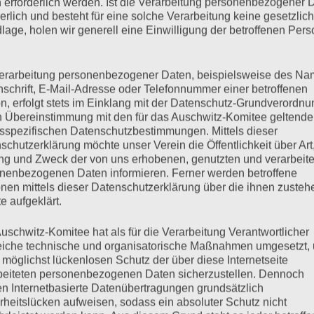
 erforderlich werden. Ist die Verarbeitung personenbezogener 
derlich und besteht für eine solche Verarbeitung keine gesetzlic
 2025, möchten wir anlässlich des Todes von Peggy Parnass in
lage, holen wir generell eine Einwilligung der betroffenen Pers
obachterin erinnern.
erarbeitung personenbezogener Daten, beispielsweise des Na
mehr ...
nschrift, E-Mail-Adresse oder Telefonnummer einer betroffenen
n, erfolgt stets im Einklang mit der Datenschutz-Grundverordnu
n Übereinstimmung mit den für das Auschwitz-Komitee geltend
sspezifischen Datenschutzbestimmungen. Mittels dieser
schutzerklärung möchte unser Verein die Öffentlichkeit über Art
g und Zweck der von uns erhobenen, genutzten und verarbeit
SKULTUR ZEIGEN!
nenbezogenen Daten informieren. Ferner werden betroffene
nen mittels dieser Datenschutzerklärung über die ihnen zuste
e aufgeklärt.
uschwitz-Komitee hat als für die Verarbeitung Verantwortlicher
 BRD e.V.: Die Eröffnung des Dokumentationszentrums
eiche technische und organisatorische Maßnahmen umgesetzt,
en!
 möglichst lückenlosen Schutz der über diese Internetseite
beiteten personenbezogenen Daten sicherzustellen. Dennoch
n Internetbasierte Datenübertragungen grundsätzlich
mehr ...
rheitslücken aufweisen, sodass ein absoluter Schutz nicht