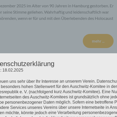
Dezember 2025 im Alter von 90 Jahren in Hamburg gestorben. Er
 seine Stimme geliehen. Wahrhaftig und leidenschaftlich war
 Zuhörenden, wenn er für und mit den Überlebenden des Holocaust
mehr ...
enschutzerklärung
: 18.02.2025
 Eine Veranstaltung des
reuen uns sehr über Ihr Interesse an unserem Verein. Datenschu
um Gedenken an die
 besonders hohen Stellenwert für den Auschwitz-Komitee in der
srepublik e. V. (nachfolgend kurz Auschwitz-Komitee). Eine N
nternetseiten des Auschwitz-Komitees ist grundsätzlich ohne jed
e personenbezogener Daten möglich. Sofern eine betroffene 
dere Services unseres Vereins über unsere Internetseite in An
n möchte, könnte jedoch eine Verarbeitung personenbezogen