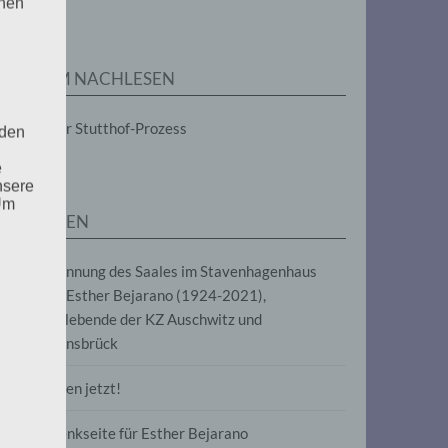
enen
ZUM NACHLESEN
Der Stutthof-Prozess
 den
e
nsere
 Um
SEITEN
Benennung des Saales im Stavenhagenhaus
nach Esther Bejarano (1924-2021),
Überlebende der KZ Auschwitz und
Ravensbrück
Frieden jetzt!
Gedenkseite für Esther Bejarano
uf