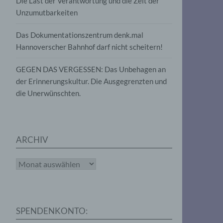
Die Last der Verantwortung und die Zeit der
, die
Unzumutbarkeiten
die
g
die
Das Dokumentationszentrum denk.mal
Hannoverscher Bahnhof darf nicht scheitern!
GEGEN DAS VERGESSEN: Das Unbehagen an
der Erinnerungskultur. Die Ausgegrenzten und
die Unerwünschten.
rter
eitung
ARCHIV
Archiv
e
iehen,
SPENDENKONTO:
tung,