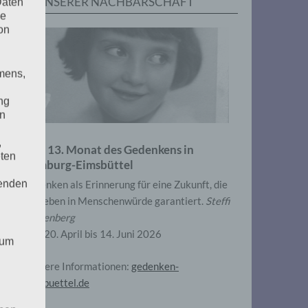
IN UNSERER NACHBARSCHAFT
Daten
he
on
mens,
ng
en
,
Zum 13. Monat des Gedenkens in
eten
Hamburg-Eimsbüttel
henden
Gedenken als Erinnerung für eine Zukunft, die
ein Leben in Menschenwürde garantiert.
Steffi
Wittenberg
Vom 20. April bis 14. Juni 2026
 um
Weitere Informationen:
gedenken-
eimsbuettel.de