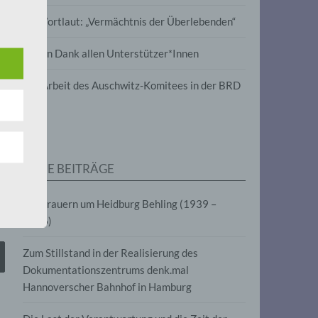
wird
Im Wortlaut: „Vermächtnis der Überlebenden“
m
Vielen Dank allen Unterstützer*Innen
line-
en,
Zur Arbeit des Auschwitz-Komitees in der BRD
tät
e.V.
NEUE BEITRÄGE
für
Wir trauern um Heidburg Behling (1939 –
2026)
Zum Stillstand in der Realisierung des
Dokumentationszentrums denk.mal
Hannoverscher Bahnhof in Hamburg
fahren
eben,