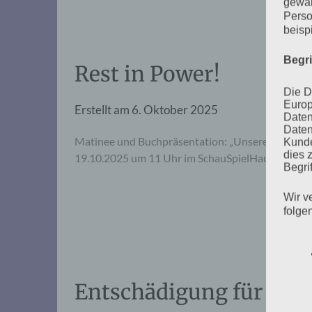
gewäh
Perso
beisp
Begr
Rest in Power!
Die D
Europ
Erstellt am
6. Oktober 2025
Daten
Daten
Matinee und Buchpräsentation: „Unsere Chance. P
Kunde
dies 
19.10.2025 um 11 Uhr im SchauSpielHaus aus ihre
Begrif
Wir v
folge
Entschädigung für Holo