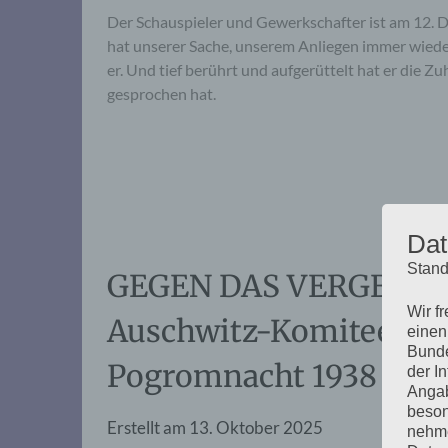
Der Schauspieler und Gewerkschafter ist am 12. 
hat unserer Sache, unserem Anliegen immer wieder
er. Und tief berührt und aufgerüttelt hat er die
gesprochen hat.
Dat
Stand
GEGEN DAS VERGESSEN:
Wir f
Auschwitz-Komitees z
einen
Bunde
Pogromnacht 1938
der I
Angab
beson
Erstellt am
13. Oktober 2025
nehme