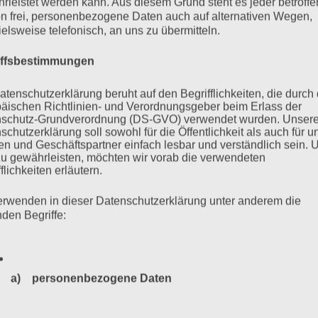
rleistet werden kann. Aus diesem Grund steht es jeder betroff
n frei, personenbezogene Daten auch auf alternativen Wegen,
ielsweise telefonisch, an uns zu übermitteln.
iffsbestimmungen
atenschutzerklärung beruht auf den Begrifflichkeiten, die durch
äischen Richtlinien- und Verordnungsgeber beim Erlass der
schutz-Grundverordnung (DS-GVO) verwendet wurden. Unser
schutzerklärung soll sowohl für die Öffentlichkeit als auch für u
eggy Parnass schreibt“ – Schauspieler*innen lesen am
n und Geschäftspartner einfach lesbar und verständlich sein.
zu gewährleisten, möchten wir vorab die verwendeten
n Texten.
flichkeiten erläutern.
erwenden in dieser Datenschutzerklärung unter anderem die
mehr ...
nden Begriffe:
a) personenbezogene Daten
caustopfer: Salo Muller gegen
Personenbezogene Daten sind alle Informationen, die sich a