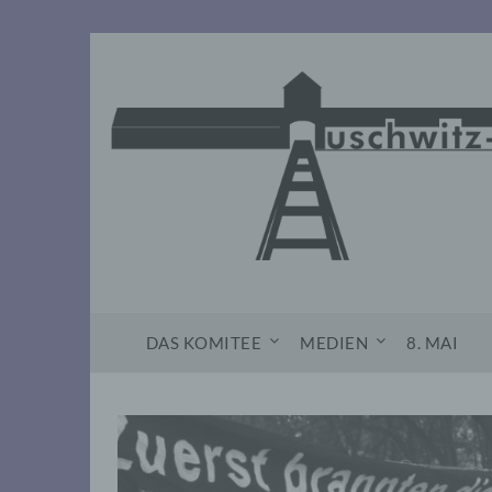
Skip
to
content
DAS KOMITEE
MEDIEN
8. MAI