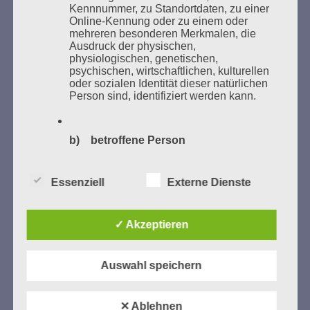
Bücher verbrannten.
Kennnummer, zu Standortdaten, zu einer
Online-Kennung oder zu einem oder
mehreren besonderen Merkmalen, die
Weitere Informationen:
lesezeichen-setzen.de
Ausdruck der physischen,
physiologischen, genetischen,
psychischen, wirtschaftlichen, kulturellen
oder sozialen Identität dieser natürlichen
Person sind, identifiziert werden kann.
GEDENKEN UND ERINNERN BEGINNT IN
UNSERER NACHBARSCHAFT
b) betroffene Person
Betroffene Person ist jede identifizierte
Essenziell
Externe Dienste
oder identifizierbare natürliche Person,
deren personenbezogene Daten von dem
für die Verarbeitung Verantwortlichen
verarbeitet werden.
✓ Akzeptieren
Auswahl speichern
c) Verarbeitung
Zum 13. Monat des Gedenkens in Hamburg-
Eimsbüttel
Verarbeitung ist jeder mit oder ohne Hilfe
✕ Ablehnen