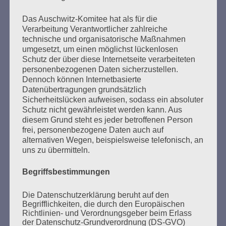
Mitteilungsblatt 2009 herunterladen
Das Auschwitz-Komitee hat als für die
Verarbeitung Verantwortlicher zahlreiche
technische und organisatorische Maßnahmen
umgesetzt, um einen möglichst lückenlosen
Schutz der über diese Internetseite verarbeiteten
personenbezogenen Daten sicherzustellen.
Der 8. Mai muss ein Feiertag werden. Arbeiten wir
Dennoch können Internetbasierte
daran!
Datenübertragungen grundsätzlich
Sicherheitslücken aufweisen, sodass ein absoluter
Esther Bejarano - 3. Mai 2021
Schutz nicht gewährleistet werden kann. Aus
diesem Grund steht es jeder betroffenen Person
frei, personenbezogene Daten auch auf
alternativen Wegen, beispielsweise telefonisch, an
uns zu übermitteln.
Begriffsbestimmungen
Die Datenschutzerklärung beruht auf den
Begrifflichkeiten, die durch den Europäischen
Richtlinien- und Verordnungsgeber beim Erlass
SUCHEN
der Datenschutz-Grundverordnung (DS-GVO)