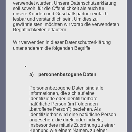
verwendet wurden. Unsere Datenschutzerklärung
NACH:
soll sowohl für die Öffentlichkeit als auch für
unsere Kunden und Geschäftspartner einfach
lesbar und verständlich sein. Um dies zu
gewährleisten, möchten wir vorab die verwendeten
Begrifflichkeiten erläutern.
MARATHONLESUNG AUS DEN
Wir verwenden in dieser Datenschutzerklärung
VERBRANNTEN BÜCHERN
unter anderem die folgenden Begriffe:
a) personenbezogene Daten
Personenbezogene Daten sind alle
Informationen, die sich auf eine
Donnerstag, 21. Mai 2026, 11 – 18 Uhr
identifizierte oder identifizierbare
natürliche Person (im Folgenden
Zum 26. Mal gibt es eine Marathonlesung anlässlich
„betroffene Person") beziehen. Als
des Gedenkens an die Verbrennung von Büchern am
identifizierbar wird eine natürliche Person
angesehen, die direkt oder indirekt,
Kaifu-Ufer – genau an dem Ort, wo im Mai 1933 NS-
insbesondere mittels Zuordnung zu einer
Studentenorganisationen und Burschenschaftler
Kennung wie einem Namen, zu einer