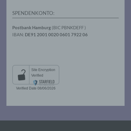
das Recht der Mitgliedstaaten vorgegeben,
so kann der Verantwortliche
SPENDENKONTO:
beziehungsweise können die bestimmten
Kriterien seiner Benennung nach dem
Unionsrecht oder dem Recht der
Postbank Hamburg
(BIC PBNKDEFF )
Mitgliedstaaten vorgesehen werden.
IBAN:
DE91 2001 0020 0601 7922 06
h) Auftragsverarbeiter
Auftragsverarbeiter ist eine natürliche oder
juristische Person, Behörde, Einrichtung
oder andere Stelle, die personenbezogene
Daten im Auftrag des Verantwortlichen
verarbeitet.
i) Empfänger
Empfänger ist eine natürliche oder
juristische Person, Behörde, Einrichtung
oder andere Stelle, der personenbezogene