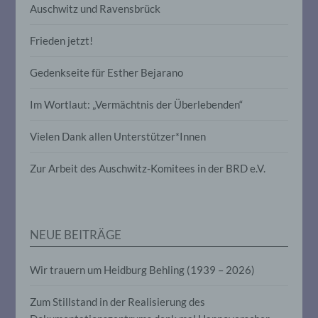
Auschwitz und Ravensbrück
Profiling ist jede Art der automatisierten
Frieden jetzt!
Verarbeitung personenbezogener Daten,
die darin besteht, dass diese
personenbezogenen Daten verwendet
Gedenkseite für Esther Bejarano
werden, um bestimmte persönliche
Aspekte, die sich auf eine natürliche
Im Wortlaut: „Vermächtnis der Überlebenden“
Person beziehen, zu bewerten,
insbesondere, um Aspekte bezüglich
Arbeitsleistung, wirtschaftlicher Lage,
Vielen Dank allen Unterstützer*Innen
Gesundheit, persönlicher Vorlieben,
Interessen, Zuverlässigkeit, Verhalten,
Zur Arbeit des Auschwitz-Komitees in der BRD e.V.
Aufenthaltsort oder Ortswechsel dieser
natürlichen Person zu analysieren oder
vorherzusagen.
NEUE BEITRÄGE
f) Pseudonymisierung
Wir trauern um Heidburg Behling (1939 – 2026)
Pseudonymisierung ist die Verarbeitung
personenbezogener Daten in einer Weise,
auf welche die personenbezogenen Daten
Zum Stillstand in der Realisierung des
ohne Hinzuziehung zusätzlicher