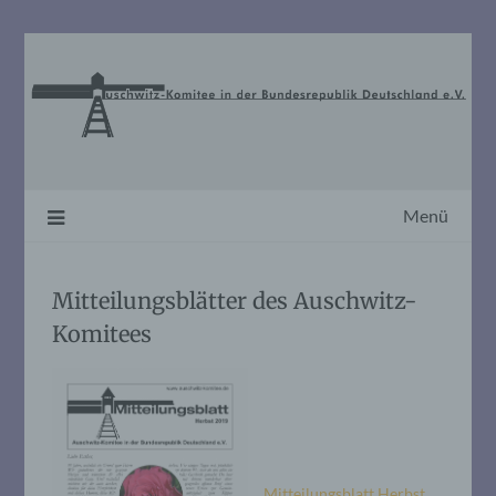
Skip
to
content
Menü
Mitteilungsblätter des Auschwitz-
Komitees
Mitteilungsblatt Herbst