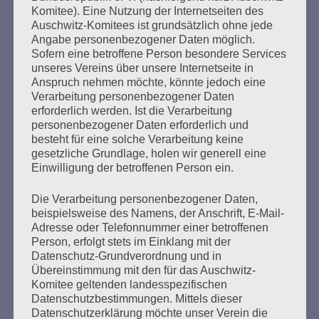
Komitee). Eine Nutzung der Internetseiten des
Bücher verbrannten.
Auschwitz-Komitees ist grundsätzlich ohne jede
Angabe personenbezogener Daten möglich.
Weitere Informationen:
lesezeichen-setzen.de
Sofern eine betroffene Person besondere Services
unseres Vereins über unsere Internetseite in
Anspruch nehmen möchte, könnte jedoch eine
Verarbeitung personenbezogener Daten
erforderlich werden. Ist die Verarbeitung
personenbezogener Daten erforderlich und
GEDENKEN UND ERINNERN BEGINNT IN
besteht für eine solche Verarbeitung keine
UNSERER NACHBARSCHAFT
gesetzliche Grundlage, holen wir generell eine
Einwilligung der betroffenen Person ein.
Die Verarbeitung personenbezogener Daten,
beispielsweise des Namens, der Anschrift, E-Mail-
Adresse oder Telefonnummer einer betroffenen
Person, erfolgt stets im Einklang mit der
Datenschutz-Grundverordnung und in
Übereinstimmung mit den für das Auschwitz-
Komitee geltenden landesspezifischen
Datenschutzbestimmungen. Mittels dieser
Zum 13. Monat des Gedenkens in Hamburg-
Datenschutzerklärung möchte unser Verein die
Eimsbüttel