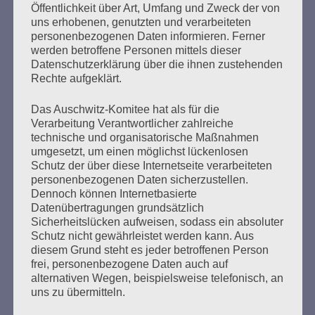
Öffentlichkeit über Art, Umfang und Zweck der von
Gedenken als Erinnerung für eine Zukunft, die ein
uns erhobenen, genutzten und verarbeiteten
Leben in Menschenwürde garantiert.
Steffi Wittenberg
personenbezogenen Daten informieren. Ferner
werden betroffene Personen mittels dieser
Vom 20. April bis 14. Juni 2026
Datenschutzerklärung über die ihnen zustehenden
Rechte aufgeklärt.
Weitere Informationen:
gedenken-eimsbuettel.de
Das Auschwitz-Komitee hat als für die
Verarbeitung Verantwortlicher zahlreiche
technische und organisatorische Maßnahmen
umgesetzt, um einen möglichst lückenlosen
ZUM NACHLESEN
Schutz der über diese Internetseite verarbeiteten
personenbezogenen Daten sicherzustellen.
Dennoch können Internetbasierte
Der Stutthof-Prozess
Datenübertragungen grundsätzlich
Sicherheitslücken aufweisen, sodass ein absoluter
Schutz nicht gewährleistet werden kann. Aus
diesem Grund steht es jeder betroffenen Person
frei, personenbezogene Daten auch auf
SEITEN
alternativen Wegen, beispielsweise telefonisch, an
uns zu übermitteln.
Benennung des Saales im Stavenhagenhaus nach