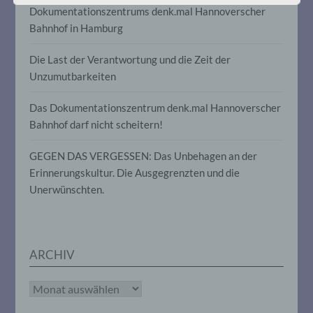
identifizierte oder identifizierbare
Dokumentationszentrums denk.mal Hannoverscher
natürliche Person (im Folgenden
Bahnhof in Hamburg
„betroffene Person") beziehen. Als
identifizierbar wird eine natürliche Person
angesehen, die direkt oder indirekt,
Die Last der Verantwortung und die Zeit der
insbesondere mittels Zuordnung zu einer
Unzumutbarkeiten
Kennung wie einem Namen, zu einer
Kennnummer, zu Standortdaten, zu einer
Online-Kennung oder zu einem oder
Das Dokumentationszentrum denk.mal Hannoverscher
mehreren besonderen Merkmalen, die
Bahnhof darf nicht scheitern!
Ausdruck der physischen,
physiologischen, genetischen,
psychischen, wirtschaftlichen, kulturellen
GEGEN DAS VERGESSEN: Das Unbehagen an der
oder sozialen Identität dieser natürlichen
Erinnerungskultur. Die Ausgegrenzten und die
Person sind, identifiziert werden kann.
Unerwünschten.
b) betroffene Person
ARCHIV
Betroffene Person ist jede identifizierte
oder identifizierbare natürliche Person,
deren personenbezogene Daten von dem
Archiv
für die Verarbeitung Verantwortlichen
verarbeitet werden.