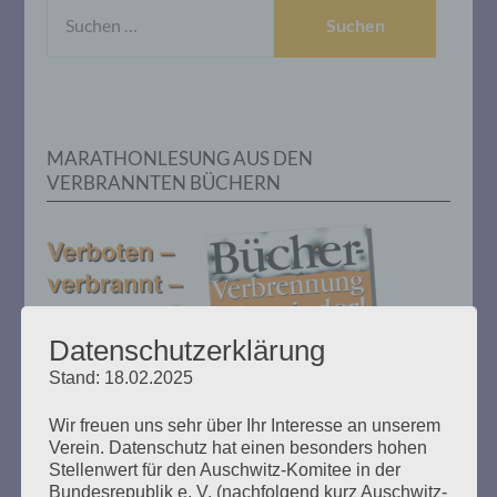
SUCHEN
NACH:
MARATHONLESUNG AUS DEN
VERBRANNTEN BÜCHERN
Datenschutzerklärung
Stand: 18.02.2025
Donnerstag, 21. Mai 2026, 11 – 18 Uhr
Zum 26. Mal gibt es eine Marathonlesung anlässlich
Wir freuen uns sehr über Ihr Interesse an unserem
des Gedenkens an die Verbrennung von Büchern am
Verein. Datenschutz hat einen besonders hohen
Kaifu-Ufer – genau an dem Ort, wo im Mai 1933 NS-
Stellenwert für den Auschwitz-Komitee in der
Bundesrepublik e. V. (nachfolgend kurz Auschwitz-
Studentenorganisationen und Burschenschaftler