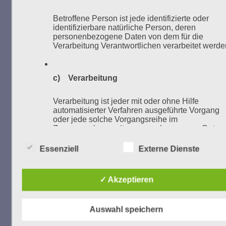
Zum 13. Monat des Gedenkens in Hamburg-
Eimsbüttel
Betroffene Person ist jede identifizierte oder
Gedenken als Erinnerung für eine Zukunft, die ein
identifizierbare natürliche Person, deren
personenbezogene Daten von dem für die
Leben in Menschenwürde garantiert.
Steffi Wittenberg
Verarbeitung Verantwortlichen verarbeitet werde
Vom 20. April bis 14. Juni 2026
Weitere Informationen:
gedenken-eimsbuettel.de
c) Verarbeitung
Verarbeitung ist jeder mit oder ohne Hilfe
automatisierter Verfahren ausgeführte Vorgang
oder jede solche Vorgangsreihe im
Zusammenhang mit personenbezogenen Daten
ZUM NACHLESEN
wie das Erheben, das Erfassen, die Organisation
das Ordnen, die Speicherung, die Anpassung od
Essenziell
Externe Dienste
Veränderung, das Auslesen, das Abfragen, die
Der Stutthof-Prozess
Verwendung, die Offenlegung durch Übermittlun
Verbreitung oder eine andere Form der
✓ Akzeptieren
Bereitstellung, den Abgleich oder die Verknüpfu
die Einschränkung, das Löschen oder die
Vernichtung.
SEITEN
Auswahl speichern