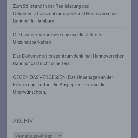
f) Pseudonymisierung
Zum Stillstand in der Realisierung des
Dokumentationszentrums denk.mal Hannoverscher
Pseudonymisierung ist die Verarbeitung
personenbezogener Daten in einer Weise, auf
Bahnhof in Hamburg
welche die personenbezogenen Daten ohne
Hinzuziehung zusätzlicher Informationen nicht
Die Last der Verantwortung und die Zeit der
mehr einer spezifischen betroffenen Person
Unzumutbarkeiten
zugeordnet werden können, sofern diese
zusätzlichen Informationen gesondert aufbewahr
werden und technischen und organisatorischen
Das Dokumentationszentrum denk.mal Hannoverscher
Maßnahmen unterliegen, die gewährleisten, das
Bahnhof darf nicht scheitern!
die personenbezogenen Daten nicht einer
identifizierten oder identifizierbaren natürlichen
Person zugewiesen werden.
GEGEN DAS VERGESSEN: Das Unbehagen an der
Erinnerungskultur. Die Ausgegrenzten und die
Unerwünschten.
g) Verantwortlicher oder für die Verarbeitun
Verantwortlicher
Verantwortlicher oder für die Verarbeitung
ARCHIV
Verantwortlicher ist die natürliche oder juristisch
Person, Behörde, Einrichtung oder andere Stelle
die allein oder gemeinsam mit anderen über die
Archiv
Zwecke und Mittel der Verarbeitung von