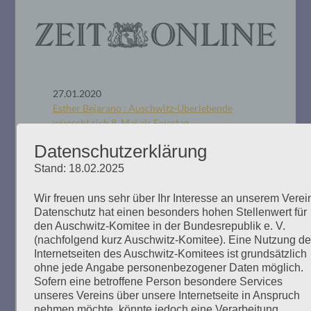
27.01.2020
Esther Bejarano : Auschwitz-Überlebende
wünscht sich 8. Mai als Feiertag
Datenschutzerklärung
Stand: 18.02.2025
Wir freuen uns sehr über Ihr Interesse an unserem Verei
26.01.2020
Datenschutz hat einen besonders hohen Stellenwert für
Esther Bejarano fordert Feiertag am 8. Mai
den Auschwitz-Komitee in der Bundesrepublik e. V.
(nachfolgend kurz Auschwitz-Komitee). Eine Nutzung de
Internetseiten des Auschwitz-Komitees ist grundsätzlich
26.01.2020
ohne jede Angabe personenbezogener Daten möglich.
Tag der Befreiung: Auschwitz-
Sofern eine betroffene Person besondere Services
Überlebende regt bundesweiten
unseres Vereins über unsere Internetseite in Anspruch
Feiertag an
nehmen möchte, könnte jedoch eine Verarbeitung