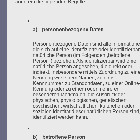
Kaifu-Ufer – genau an dem Ort, wo im Mai 1933 NS-
anderem die folgenden Begriffe:
Studentenorganisationen und Burschenschaftler
Bücher verbrannten.
a) personenbezogene Daten
Weitere Informationen:
lesezeichen-setzen.de
Personenbezogene Daten sind alle Informatione
die sich auf eine identifizierte oder identifizierba
natürliche Person (im Folgenden „betroffene
Person") beziehen. Als identifizierbar wird eine
GEDENKEN UND ERINNERN BEGINNT IN
natürliche Person angesehen, die direkt oder
indirekt, insbesondere mittels Zuordnung zu eine
UNSERER NACHBARSCHAFT
Kennung wie einem Namen, zu einer
Kennnummer, zu Standortdaten, zu einer Online
Kennung oder zu einem oder mehreren
besonderen Merkmalen, die Ausdruck der
physischen, physiologischen, genetischen,
psychischen, wirtschaftlichen, kulturellen oder
sozialen Identität dieser natürlichen Person sind
identifiziert werden kann.
b) betroffene Person