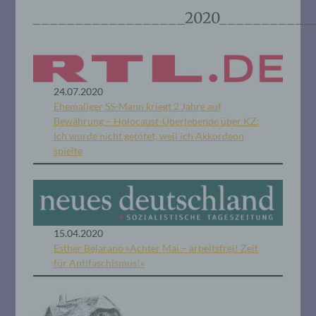
__________________2020___________
24.07.2020
Ehemaliger SS-Mann kriegt 2 Jahre auf
Bewährung – Holocaust-Überlebende über KZ:
Ich wurde nicht getötet, weil ich Akkordeon
spielte
15.04.2020
Esther Bejarano »Achter Mai – arbeitsfrei! Zeit
für Antifaschismus!«