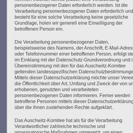
personenbezogener Daten erforderlich werden. Ist die
Verarbeitung personenbezogener Daten erforderlich un
Seiten:
1
2
3
4
besteht für eine solche Verarbeitung keine gesetzliche
Grundlage, holen wir generell eine Einwilligung der
betroffenen Person ein.
Die Verarbeitung personenbezogener Daten,
beispielsweise des Namens, der Anschrift, E-Mail-Adres
oder Telefonnummer einer betroffenen Person, erfolgt st
Um den Antisemitismus zu stoppen, müssen wir
im Einklang mit der Datenschutz-Grundverordnung und 
neue Wege gehen und immer und immer wieder
Übereinstimmung mit den für das Auschwitz-Komitee
miteinander reden, über alles nachdenken und
geltenden landesspezifischen Datenschutzbestimmunge
richtig miteinander reden über das, was wir
Mittels dieser Datenschutzerklärung möchte unser Verei
die Öffentlichkeit über Art, Umfang und Zweck der von u
erreichen wollen.
erhobenen, genutzten und verarbeiteten
Peggy Parnass - 10. Januar 2021
personenbezogenen Daten informieren. Ferner werden
betroffene Personen mittels dieser Datenschutzerklärun
über die ihnen zustehenden Rechte aufgeklärt.
Das Auschwitz-Komitee hat als für die Verarbeitung
Verantwortlicher zahlreiche technische und
organisatorische Maßnahmen umgesetzt, um einen