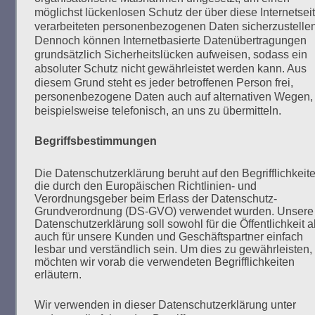
möglichst lückenlosen Schutz der über diese Internetsei
SUCHEN
verarbeiteten personenbezogenen Daten sicherzustellen
NACH:
Dennoch können Internetbasierte Datenübertragungen
grundsätzlich Sicherheitslücken aufweisen, sodass ein
absoluter Schutz nicht gewährleistet werden kann. Aus
diesem Grund steht es jeder betroffenen Person frei,
personenbezogene Daten auch auf alternativen Wegen,
beispielsweise telefonisch, an uns zu übermitteln.
MARATHONLESUNG AUS DEN
VERBRANNTEN BÜCHERN
Begriffsbestimmungen
Die Datenschutzerklärung beruht auf den Begrifflichkeite
die durch den Europäischen Richtlinien- und
Verordnungsgeber beim Erlass der Datenschutz-
Grundverordnung (DS-GVO) verwendet wurden. Unsere
Datenschutzerklärung soll sowohl für die Öffentlichkeit a
auch für unsere Kunden und Geschäftspartner einfach
lesbar und verständlich sein. Um dies zu gewährleisten,
Donnerstag, 21. Mai 2026, 11 – 18 Uhr
möchten wir vorab die verwendeten Begrifflichkeiten
erläutern.
Zum 26. Mal gibt es eine Marathonlesung anlässlich
des Gedenkens an die Verbrennung von Büchern am
Wir verwenden in dieser Datenschutzerklärung unter