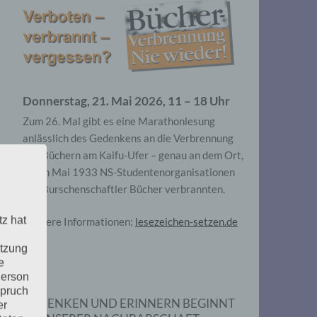
Donnerstag, 21. Mai 2026, 11 – 18 Uhr
Zum 26. Mal gibt es eine Marathonlesung
anlässlich des Gedenkens an die Verbrennung
von Büchern am Kaifu-Ufer – genau an dem Ort,
wo im Mai 1933 NS-Studentenorganisationen
und Burschenschaftler Bücher verbrannten.
tz hat
Weitere Informationen:
lesezeichen-setzen.de
utzung
e
Person
spruch
GEDENKEN UND ERINNERN BEGINNT
er