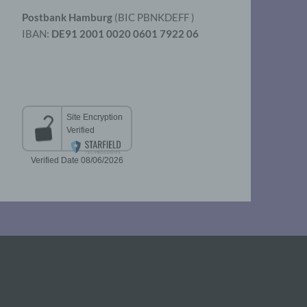
Postbank Hamburg
(BIC PBNKDEFF )
IBAN:
DE91 2001 0020 0601 7922 06
aten
er
t
chen
 die