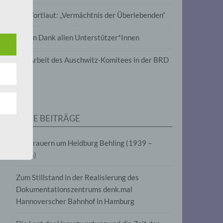
wird
Im Wortlaut: „Vermächtnis der Überlebenden“
m
Vielen Dank allen Unterstützer*Innen
line-
en,
Zur Arbeit des Auschwitz-Komitees in der BRD
tät
e.V.
NEUE BEITRÄGE
für
Wir trauern um Heidburg Behling (1939 –
2026)
Zum Stillstand in der Realisierung des
Dokumentationszentrums denk.mal
Hannoverscher Bahnhof in Hamburg
fahren
eben,