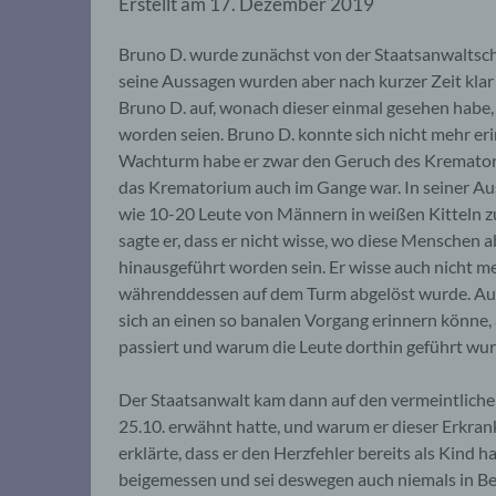
Erstellt am
17. Dezember 2019
Bruno D. wurde zunächst von der Staatsanwaltsc
seine Aussagen wurden aber nach kurzer Zeit klar 
Bruno D. auf, wonach dieser einmal gesehen hab
worden seien. Bruno D. konnte sich nicht mehr e
Wachturm habe er zwar den Geruch des Kremato
das Krematorium auch im Gange war. In seiner Aus
wie 10-20 Leute von Männern in weißen Kitteln 
sagte er, dass er nicht wisse, wo diese Menschen 
hinausgeführt worden sein. Er wisse auch nicht me
währenddessen auf dem Turm abgelöst wurde. Auf 
sich an einen so banalen Vorgang erinnern könne, 
passiert und warum die Leute dorthin geführt wu
Der Staatsanwalt kam dann auf den vermeintlichen
25.10. erwähnt hatte, und warum er dieser Erkra
erklärte, dass er den Herzfehler bereits als Kind
beigemessen und sei deswegen auch niemals in Be