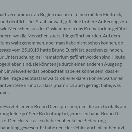
haft vernommen. Zu Beginn machte er einen müden Eindruck,
und deutlich. Der Staatsanwalt griff eine frühere Äußerung von
e, wie Menschen aus der Gaskammer in das Krematorium geführt
rinnern, wo die Menschen zuerst hingeführt wurden. Auf dem
riums wahrgenommen, aber man habe nicht sehen können, ob
sage vom 25.10.19 hatte Bruno D. erklärt, gesehen zu haben,
zur Untersuchung ins Krematorium geführt worden sind. Heute
abgeblieben sind, sie könnten ja durch einen anderen Ausgang
hr, inwieweit er das beobachtet habe, es könne sein, dass er
die Frage des Staatsanwalts, ob er erklären könne, warum er
antwortete Bruno D., dass „man“ sich auch gefragt habe, was
rden.
 Herzfehler von Bruno D. zu sprechen, den dieser ebenfalls am
nkung keine größere Bedeutung beigemessen habe. Bruno D.
 hatte. Den Herzattacken habe er aber keine Bedeutung
handlung gewesen. Er habe den Herzfehler auch nicht benutzt,