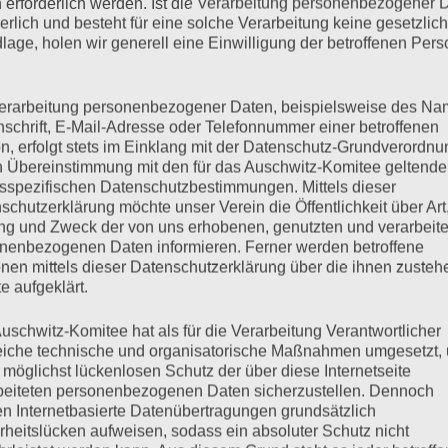
 erforderlich werden. Ist die Verarbeitung personenbezogener 
ll auch keine Angst vor Konsequenzen gehabt: „Da hätte ich
derlich und besteht für eine solche Verarbeitung keine gesetzlic
us Neugier einen Blick in das Krematorium geworfen hat, habe er
lage, holen wir generell eine Einwilligung der betroffenen Pers
am Krematorium] kam er nach seinem Dienst auf dem Wachturm
erarbeitung personenbezogener Daten, beispielsweise des Na
nschrift, E-Mail-Adresse oder Telefonnummer einer betroffenen
ebenklage befragt. Zunächst meldete sich RA Daimagülerzu
n, erfolgt stets im Einklang mit der Datenschutz-Grundverordnu
gte Bruno D., was er gedacht hat, wenn er nach dem Krieg Filme
n Übereinstimmung mit den für das Auschwitz-Komitee geltend
Bezug zu sich selbst hergestellt habe. Bruno D. entgegnete, dass
sspezifischen Datenschutzbestimmungen. Mittels dieser
schutzerklärung möchte unser Verein die Öffentlichkeit über Art
h selbst hergestellt habe. Auf die Nachfrage des Anwalts, ob er
g und Zweck der von uns erhobenen, genutzten und verarbeit
 habe, antwortete Bruno D., dass er nie daran gedacht habe,
nenbezogenen Daten informieren. Ferner werden betroffene
eise in der SS gewesen und wenn der Dienst auf dem Wachturm
nen mittels dieser Datenschutzerklärung über die ihnen zuste
ch nicht. Die Verantwortung sieht er bei anderen: „Das waren die
e aufgeklärt.
lte ich da dabei gewesen sein?“ Ob er sich mit Rassismus und
. dagegen engagiert hat, wollte RA Daimagüler noch von
uschwitz-Komitee hat als für die Verarbeitung Verantwortlicher
eiche technische und organisatorische Maßnahmen umgesetzt,
chts mehr wissen wollte“. Bruno D. fragte: „Wie sollte ich etwas
 möglichst lückenlosen Schutz der über diese Internetseite
olgt und nach dem Krieg habe niemand Nachteile durch sein
beiteten personenbezogenen Daten sicherzustellen. Dennoch
n Internetbasierte Datenübertragungen grundsätzlich
rheitslücken aufweisen, sodass ein absoluter Schutz nicht