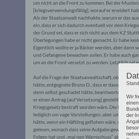
um nicht an die Front zu kommen. Bei der Musterun
[kriegsverwendungsfähig], worauf er erwidert habe,
Als der Staatsanwalt nachhakte, warum er das au
ein, dass er sich dadurch eventuell vor dem Krieg
der Grund sei, dass er sich nicht aus dem KZ Stutt
Überlegungen habe er nicht gemacht. Er habe kein
Eigentlich wollte er ja Bäcker werden, aber dann
und Gefangene bewachen sollen. Er habe auch gar 
um an die Front versetzt zu werden. Letztlich sei e
Dat
Auf die Frage der Staatsanwaltschaft, ob er Angs
Stand
hätte, entgegnete Bruno D., dass er davor keine An
denn selbst geschadet hätte, beantwortete Bruno
Wir f
er einen Antrag [auf Versetzung] gestellt hätte. „D
einen
Kriegsgesetz bestraft worden wäre. Die Richterin 
Bunde
lediglich um vage Vorstellungen, aber um nichts K
der I
Angab
hätte, wenn ein Häftling geflohen wäre, sagte Bru
beson
gelesen, wonach dass seine Aufgabe gewesen sei. 
nehme
Folgen hat und „mal nen Warnschuss“ abgegeben. 