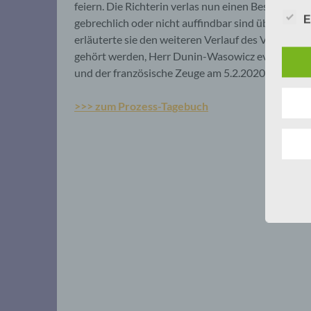
feiern. Die Richterin verlas nun einen Beschluss,
E
gebrechlich oder nicht auffindbar sind über das S
erläuterte sie den weiteren Verlauf des Verfahrens
gehört werden, Herr Dunin-Wasowicz eventuell am
und der französische Zeuge am 5.2.2020.
>>> zum Prozess-Tagebuch