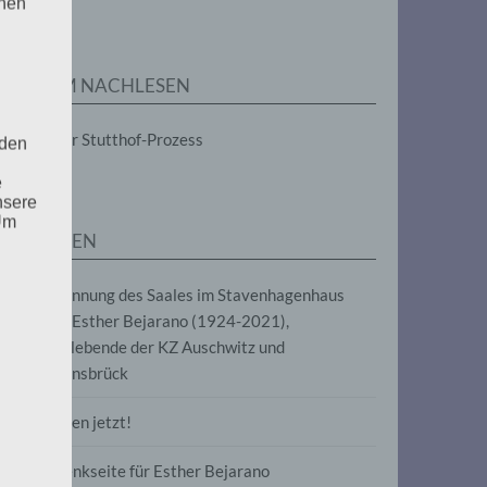
enen
ZUM NACHLESEN
Der Stutthof-Prozess
 den
e
nsere
 Um
SEITEN
Benennung des Saales im Stavenhagenhaus
nach Esther Bejarano (1924-2021),
Überlebende der KZ Auschwitz und
Ravensbrück
Frieden jetzt!
Gedenkseite für Esther Bejarano
uf