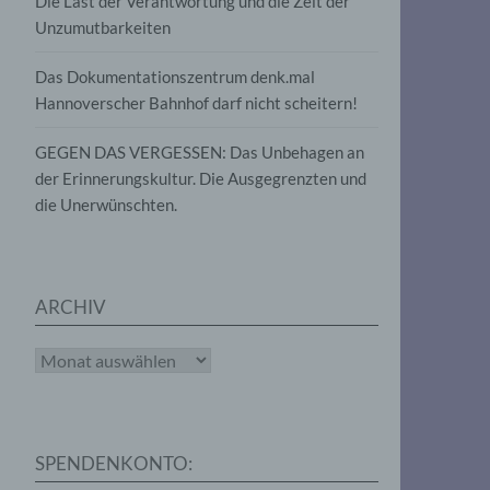
Die Last der Verantwortung und die Zeit der
, die
Unzumutbarkeiten
die
g
die
Das Dokumentationszentrum denk.mal
Hannoverscher Bahnhof darf nicht scheitern!
GEGEN DAS VERGESSEN: Das Unbehagen an
der Erinnerungskultur. Die Ausgegrenzten und
die Unerwünschten.
rter
eitung
ARCHIV
Archiv
e
iehen,
SPENDENKONTO:
tung,