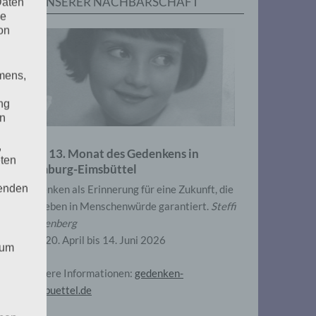
IN UNSERER NACHBARSCHAFT
Daten
he
on
mens,
ng
en
,
Zum 13. Monat des Gedenkens in
eten
Hamburg-Eimsbüttel
henden
Gedenken als Erinnerung für eine Zukunft, die
ein Leben in Menschenwürde garantiert.
Steffi
Wittenberg
Vom 20. April bis 14. Juni 2026
 um
Weitere Informationen:
gedenken-
eimsbuettel.de