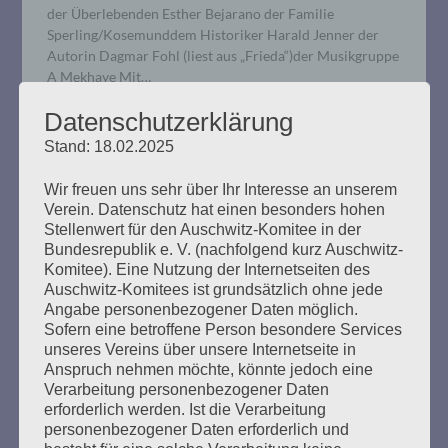
der Überlebenden Esther Bejarano der Familie
Sperling/Kosemunddem Historiker Harald Jenner der
Autorin Dagmar Fohl (liest aus „Frieda“)der Musikgruppe
A Mekhaye Mit…
Datenschutzerklärung
mehr ...
Stand: 18.02.2025
Wir freuen uns sehr über Ihr Interesse an unserem
Verein. Datenschutz hat einen besonders hohen
Stellenwert für den Auschwitz-Komitee in der
Bundesrepublik e. V. (nachfolgend kurz Auschwitz-
11. Verhandlungstag, Dienstag,
Komitee). Eine Nutzung der Internetseiten des
17.12.2019
Auschwitz-Komitees ist grundsätzlich ohne jede
Angabe personenbezogener Daten möglich.
Erstellt am
17. Dezember 2019
Sofern eine betroffene Person besondere Services
unseres Vereins über unsere Internetseite in
Anspruch nehmen möchte, könnte jedoch eine
Bruno D. wurde zunächst von der Staatsanwaltschaft
Verarbeitung personenbezogener Daten
vernommen. Zu Beginn machte er einen müden
erforderlich werden. Ist die Verarbeitung
Eindruck, seine Aussagen wurden aber nach kurzer Zeit
personenbezogener Daten erforderlich und
klar und deutlich. Der Staatsanwalt griff eine frühere