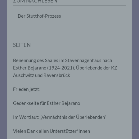
ZUM NACHLESEN
das Ordnen, die Speicherung, die
Anpassung oder Veränderung, das
Auslesen, das Abfragen, die Verwendung,
Der Stutthof-Prozess
die Offenlegung durch Übermittlung,
Verbreitung oder eine andere Form der
Bereitstellung, den Abgleich oder die
Verknüpfung, die Einschränkung, das
Löschen oder die Vernichtung.
SEITEN
Benennung des Saales im Stavenhagenhaus nach
d) Einschränkung der Verarbeitung
Esther Bejarano (1924-2021), Überlebende der KZ
Auschwitz und Ravensbrück
Einschränkung der Verarbeitung ist die
Markierung gespeicherter
personenbezogener Daten mit dem Ziel,
Frieden jetzt!
ihre künftige Verarbeitung einzuschränken.
Gedenkseite für Esther Bejarano
e) Profiling
Im Wortlaut: „Vermächtnis der Überlebenden“
Profiling ist jede Art der automatisierten
Vielen Dank allen Unterstützer*Innen
Verarbeitung personenbezogener Daten,