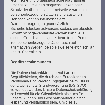
technische und organisatorische Maßnahmen
umgesetzt, um einen möglichst lückenlosen
Schutz der über diese Internetseite verarbeiteten
personenbezogenen Daten sicherzustellen.
Dennoch können Internetbasierte
Datenübertragungen grundsätzlich
Sicherheitslücken aufweisen, sodass ein absoluter
Schutz nicht gewährleistet werden kann. Aus
diesem Grund steht es jeder betroffenen Person
frei, personenbezogene Daten auch auf
alternativen Wegen, beispielsweise telefonisch, an
SUCHEN
uns zu übermitteln.
NACH:
Begriffsbestimmungen
Die Datenschutzerklärung beruht auf den
Begrifflichkeiten, die durch den Europäischen
Richtlinien- und Verordnungsgeber beim Erlass
MARATHONLESUNG AUS DEN
der Datenschutz-Grundverordnung (DS-GVO)
VERBRANNTEN BÜCHERN
verwendet wurden. Unsere Datenschutzerklärung
soll sowohl für die Öffentlichkeit als auch für
unsere Kunden und Geschäftspartner einfach
lesbar und verständlich sein. Um dies zu