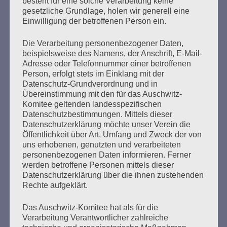
besteht für eine solche Verarbeitung keine
Äußerung von Bruno D. auf, wonach dieser einmal
gesetzliche Grundlage, holen wir generell eine
gesehen habe, wie Menschen aus der Gaskammer in das
Einwilligung der betroffenen Person ein.
Krematorium geführt worden seien. Bruno D. konnte
sich…
Die Verarbeitung personenbezogener Daten,
beispielsweise des Namens, der Anschrift, E-Mail-
Adresse oder Telefonnummer einer betroffenen
mehr ...
Person, erfolgt stets im Einklang mit der
Datenschutz-Grundverordnung und in
Übereinstimmung mit den für das Auschwitz-
Komitee geltenden landesspezifischen
Datenschutzbestimmungen. Mittels dieser
Seitennummerierung
Datenschutzerklärung möchte unser Verein die
Zurück
27
Weiter
Öffentlichkeit über Art, Umfang und Zweck der von
der
uns erhobenen, genutzten und verarbeiteten
personenbezogenen Daten informieren. Ferner
Beiträge
werden betroffene Personen mittels dieser
Datenschutzerklärung über die ihnen zustehenden
Rechte aufgeklärt.
Der 8. Mai muss ein Feiertag werden. Arbeiten wir
daran!
Das Auschwitz-Komitee hat als für die
Verarbeitung Verantwortlicher zahlreiche
Esther Bejarano - 3. Mai 2021