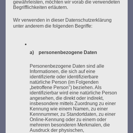
gewährleisten, möchten wir vorab die verwendeten
Begrifflichkeiten erläutern.
Wir verwenden in dieser Datenschutzerklärung
unter anderem die folgenden Begriffe:
Donnerstag, 21. Mai 2026, 11 – 18 Uhr
Zum 26. Mal gibt es eine Marathonlesung anlässlich
des Gedenkens an die Verbrennung von Büchern am
a) personenbezogene Daten
Kaifu-Ufer – genau an dem Ort, wo im Mai 1933 NS-
Studentenorganisationen und Burschenschaftler
Personenbezogene Daten sind alle
Bücher verbrannten.
Informationen, die sich auf eine
identifizierte oder identifizierbare
natürliche Person (im Folgenden
Weitere Informationen:
lesezeichen-setzen.de
„betroffene Person") beziehen. Als
identifizierbar wird eine natürliche Person
angesehen, die direkt oder indirekt,
insbesondere mittels Zuordnung zu einer
Kennung wie einem Namen, zu einer
Kennnummer, zu Standortdaten, zu einer
GEDENKEN UND ERINNERN BEGINNT IN
Online-Kennung oder zu einem oder
UNSERER NACHBARSCHAFT
mehreren besonderen Merkmalen, die
Ausdruck der physischen,