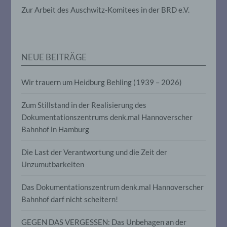
die darin besteht, dass diese
Zur Arbeit des Auschwitz-Komitees in der BRD e.V.
personenbezogenen Daten verwendet
werden, um bestimmte persönliche
Aspekte, die sich auf eine natürliche
Person beziehen, zu bewerten,
insbesondere, um Aspekte bezüglich
Arbeitsleistung, wirtschaftlicher Lage,
NEUE BEITRÄGE
Gesundheit, persönlicher Vorlieben,
Interessen, Zuverlässigkeit, Verhalten,
Wir trauern um Heidburg Behling (1939 – 2026)
Aufenthaltsort oder Ortswechsel dieser
natürlichen Person zu analysieren oder
vorherzusagen.
Zum Stillstand in der Realisierung des
Dokumentationszentrums denk.mal Hannoverscher
Bahnhof in Hamburg
f) Pseudonymisierung
Die Last der Verantwortung und die Zeit der
Pseudonymisierung ist die Verarbeitung
Unzumutbarkeiten
personenbezogener Daten in einer Weise,
auf welche die personenbezogenen Daten
ohne Hinzuziehung zusätzlicher
Das Dokumentationszentrum denk.mal Hannoverscher
Informationen nicht mehr einer
Bahnhof darf nicht scheitern!
spezifischen betroffenen Person
zugeordnet werden können, sofern diese
zusätzlichen Informationen gesondert
GEGEN DAS VERGESSEN: Das Unbehagen an der