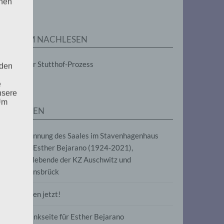
enen
ZUM NACHLESEN
Der Stutthof-Prozess
 den
e
nsere
 Um
SEITEN
Benennung des Saales im Stavenhagenhaus
nach Esther Bejarano (1924-2021),
Überlebende der KZ Auschwitz und
Ravensbrück
Frieden jetzt!
Gedenkseite für Esther Bejarano
uf