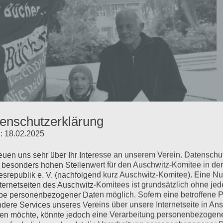
enschutzerklärung
: 18.02.2025
reuen uns sehr über Ihr Interesse an unserem Verein. Datenschu
 besonders hohen Stellenwert für den Auschwitz-Komitee in der
 Freund Rolf Becker (1935 –
srepublik e. V. (nachfolgend kurz Auschwitz-Komitee). Eine N
nternetseiten des Auschwitz-Komitees ist grundsätzlich ohne jed
e personenbezogener Daten möglich. Sofern eine betroffene 
dere Services unseres Vereins über unsere Internetseite in An
n möchte, könnte jedoch eine Verarbeitung personenbezogen