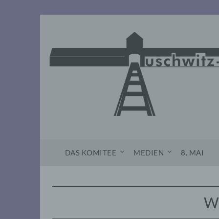
Skip
to
content
DAS KOMITEE
MEDIEN
8. MAI
Wi