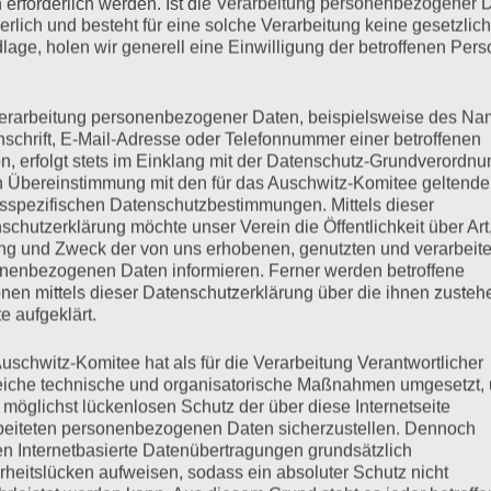
 erforderlich werden. Ist die Verarbeitung personenbezogener 
derlich und besteht für eine solche Verarbeitung keine gesetzlic
Dezember 2025 im Alter von 90 Jahren in Hamburg gestorben. Er
lage, holen wir generell eine Einwilligung der betroffenen Pers
 seine Stimme geliehen. Wahrhaftig und leidenschaftlich war
 Zuhörenden, wenn er für und mit den Überlebenden des Holocaust
erarbeitung personenbezogener Daten, beispielsweise des Na
nschrift, E-Mail-Adresse oder Telefonnummer einer betroffenen
n, erfolgt stets im Einklang mit der Datenschutz-Grundverordnu
n Übereinstimmung mit den für das Auschwitz-Komitee geltend
mehr ...
sspezifischen Datenschutzbestimmungen. Mittels dieser
schutzerklärung möchte unser Verein die Öffentlichkeit über Art
g und Zweck der von uns erhobenen, genutzten und verarbeit
nenbezogenen Daten informieren. Ferner werden betroffene
nen mittels dieser Datenschutzerklärung über die ihnen zuste
e aufgeklärt.
uschwitz-Komitee hat als für die Verarbeitung Verantwortlicher
eiche technische und organisatorische Maßnahmen umgesetzt,
 möglichst lückenlosen Schutz der über diese Internetseite
beiteten personenbezogenen Daten sicherzustellen. Dennoch
n Internetbasierte Datenübertragungen grundsätzlich
rheitslücken aufweisen, sodass ein absoluter Schutz nicht