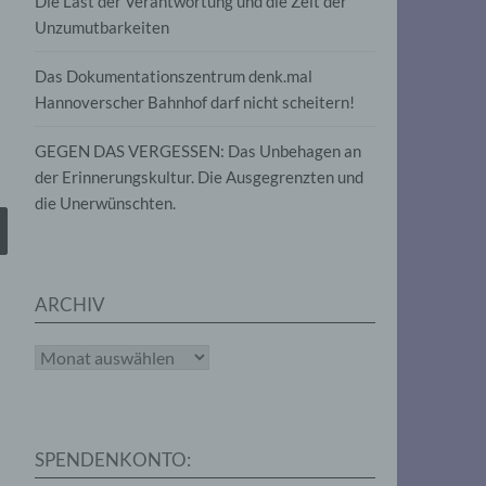
Die Last der Verantwortung und die Zeit der
, die
Unzumutbarkeiten
die
g
die
Das Dokumentationszentrum denk.mal
Hannoverscher Bahnhof darf nicht scheitern!
GEGEN DAS VERGESSEN: Das Unbehagen an
der Erinnerungskultur. Die Ausgegrenzten und
die Unerwünschten.
rter
eitung
ARCHIV
Archiv
e
iehen,
SPENDENKONTO:
tung,