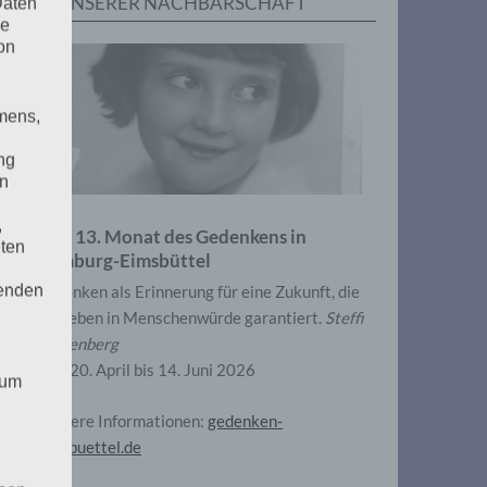
IN UNSERER NACHBARSCHAFT
Daten
he
on
mens,
ng
en
,
Zum 13. Monat des Gedenkens in
eten
Hamburg-Eimsbüttel
henden
Gedenken als Erinnerung für eine Zukunft, die
ein Leben in Menschenwürde garantiert.
Steffi
Wittenberg
Vom 20. April bis 14. Juni 2026
 um
Weitere Informationen:
gedenken-
eimsbuettel.de