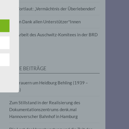
wird
Im Wortlaut: „Vermächtnis der Überlebenden“
m
Vielen Dank allen Unterstützer*Innen
line-
en,
Zur Arbeit des Auschwitz-Komitees in der BRD
tät
e.V.
NEUE BEITRÄGE
für
Wir trauern um Heidburg Behling (1939 –
2026)
Zum Stillstand in der Realisierung des
Dokumentationszentrums denk.mal
Hannoverscher Bahnhof in Hamburg
fahren
eben,