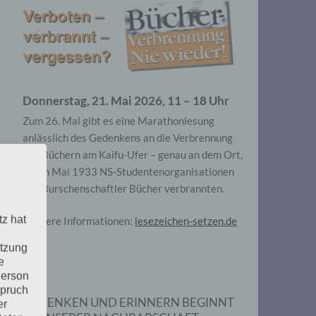
Donnerstag, 21. Mai 2026, 11 – 18 Uhr
Zum 26. Mal gibt es eine Marathonlesung
anlässlich des Gedenkens an die Verbrennung
von Büchern am Kaifu-Ufer – genau an dem Ort,
wo im Mai 1933 NS-Studentenorganisationen
und Burschenschaftler Bücher verbrannten.
tz hat
Weitere Informationen:
lesezeichen-setzen.de
utzung
e
Person
spruch
GEDENKEN UND ERINNERN BEGINNT
er