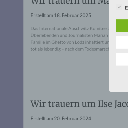
Wir trauern um Marian 
E
Erstellt am
18. Februar 2025
Das Internationale Auschwitz Komitee trauert um
Überlebenden und Journalisten Marian Turski. 19
Familie im Ghetto von Lodz inhaftiert und von dort
tot als lebendig – nach dem Todesmarsch aus Ausc
Wir trauern um Ilse Jac
Erstellt am
20. Februar 2024