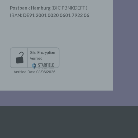
Postbank Hamburg
(BIC PBNKDEFF )
IBAN:
DE91 2001 0020 0601 7922 06
aten
er
t
chen
 die