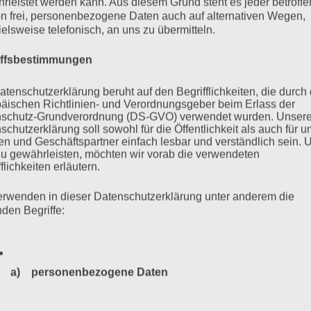
rleistet werden kann. Aus diesem Grund steht es jeder betroff
n frei, personenbezogene Daten auch auf alternativen Wegen,
ielsweise telefonisch, an uns zu übermitteln.
iffsbestimmungen
hat uns verlassen
atenschutzerklärung beruht auf den Begrifflichkeiten, die durch
äischen Richtlinien- und Verordnungsgeber beim Erlass der
schutz-Grundverordnung (DS-GVO) verwendet wurden. Unser
schutzerklärung soll sowohl für die Öffentlichkeit als auch für u
n und Geschäftspartner einfach lesbar und verständlich sein.
n haben wir noch an ihrem Bett gesessen und vorgelesen. Aus
zu gewährleisten, möchten wir vorab die verwendeten
 dürfte“. Sie schreibt da: „Skat spielen. Doppelkopf, flippern,
flichkeiten erläutern.
erwenden in dieser Datenschutzerklärung unter anderem die
nden Begriffe:
mehr ...
a) personenbezogene Daten
Personenbezogene Daten sind alle Informationen, die sich a