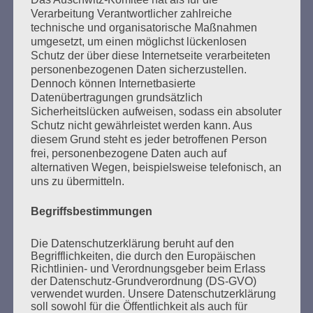
Verarbeitung Verantwortlicher zahlreiche
technische und organisatorische Maßnahmen
Den Faschismus an seiner Wurzel zu packen, ganz
umgesetzt, um einen möglichst lückenlosen
frei und offen die Probleme anzusprechen, und
Schutz der über diese Internetseite verarbeiteten
dennoch voller Respekt vor der Würde und Freiheit
personenbezogenen Daten sicherzustellen.
der Anderen – das ist eine der großen Aufgaben, an
Dennoch können Internetbasierte
denen die Gesellschaft auf Gedeih und Verderb
Datenübertragungen grundsätzlich
nicht scheitern darf.
Sicherheitslücken aufweisen, sodass ein absoluter
Schutz nicht gewährleistet werden kann. Aus
Esther Bejarano - 24. Januar 2021
diesem Grund steht es jeder betroffenen Person
frei, personenbezogene Daten auch auf
alternativen Wegen, beispielsweise telefonisch, an
uns zu übermitteln.
Begriffsbestimmungen
SUCHEN
Die Datenschutzerklärung beruht auf den
NACH:
Begrifflichkeiten, die durch den Europäischen
Richtlinien- und Verordnungsgeber beim Erlass
der Datenschutz-Grundverordnung (DS-GVO)
verwendet wurden. Unsere Datenschutzerklärung
soll sowohl für die Öffentlichkeit als auch für