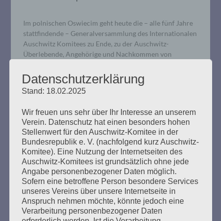
Im polnischen Oswiecim geht heute die – alle fünf Jahre
stattfindende – Generalversammlung des Internationalen
Auschwitz Komitees zu Ende, zu der Auschwitz-
Überlebende, Angehörige und Nachkommen von
Überlebenden des Lagers und Repräsentanten von
Auschwitz Stiftungen aus 11 Ländern angereist waren.
Datenschutzerklärung
Stand: 18.02.2025
mehr ...
Wir freuen uns sehr über Ihr Interesse an unserem
Verein. Datenschutz hat einen besonders hohen
Stellenwert für den Auschwitz-Komitee in der
Bundesrepublik e. V. (nachfolgend kurz Auschwitz-
Komitee). Eine Nutzung der Internetseiten des
Auschwitz-Komitees ist grundsätzlich ohne jede
Angabe personenbezogener Daten möglich.
Sofern eine betroffene Person besondere Services
unseres Vereins über unsere Internetseite in
Frieden schaffen – ohne Waffen!
Anspruch nehmen möchte, könnte jedoch eine
Verarbeitung personenbezogener Daten
Erstellt am
25. August 2022
erforderlich werden. Ist die Verarbeitung