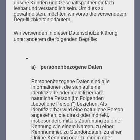
unsere Kunden und Geschäftspartner einfach
MARATHONLESUNG AUS DEN
lesbar und verständlich sein. Um dies zu
VERBRANNTEN BÜCHERN
gewährleisten, möchten wir vorab die verwendeten
Begrifflichkeiten erläutern.
Wir verwenden in dieser Datenschutzerklärung
unter anderem die folgenden Begriffe:
a) personenbezogene Daten
Donnerstag, 21. Mai 2026, 11 – 18 Uhr
Zum 26. Mal gibt es eine Marathonlesung anlässlich
Personenbezogene Daten sind alle
des Gedenkens an die Verbrennung von Büchern am
Informationen, die sich auf eine
identifizierte oder identifizierbare
Kaifu-Ufer – genau an dem Ort, wo im Mai 1933 NS-
natürliche Person (im Folgenden
Studentenorganisationen und Burschenschaftler
„betroffene Person") beziehen. Als
Bücher verbrannten.
identifizierbar wird eine natürliche Person
angesehen, die direkt oder indirekt,
insbesondere mittels Zuordnung zu einer
Weitere Informationen:
lesezeichen-setzen.de
Kennung wie einem Namen, zu einer
Kennnummer, zu Standortdaten, zu einer
Online-Kennung oder zu einem oder