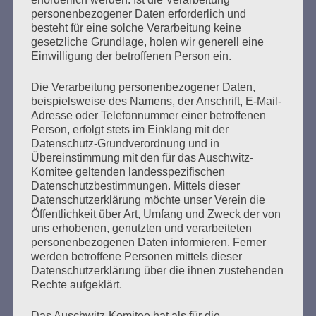
personenbezogener Daten erforderlich und
besteht für eine solche Verarbeitung keine
Aufruf & Programm zum Antikriegstag 2022. Seit 1957
gesetzliche Grundlage, holen wir generell eine
erinnert dieser Tag an die verheerenden Folgen zweier
Einwilligung der betroffenen Person ein.
Weltkriege und mahnt, dass kriegerische
Auseinandersetzungen keine friedliche Koexistenz von
Die Verarbeitung personenbezogener Daten,
Gesellschaften, Nationalstaaten oder Menschen
beispielsweise des Namens, der Anschrift, E-Mail-
schaffen. Der DGB Hamburg ruft zusammen mit
Adresse oder Telefonnummer einer betroffenen
befreundeten Verbänden dazu auf, am 1. September ein
Person, erfolgt stets im Einklang mit der
Zeichen für den Frieden zu setzen.
Datenschutz-Grundverordnung und in
Übereinstimmung mit den für das Auschwitz-
Komitee geltenden landesspezifischen
mehr ...
Datenschutzbestimmungen. Mittels dieser
Datenschutzerklärung möchte unser Verein die
Öffentlichkeit über Art, Umfang und Zweck der von
uns erhobenen, genutzten und verarbeiteten
Seitennummerierung
personenbezogenen Daten informieren. Ferner
Zurück
9
Weiter
werden betroffene Personen mittels dieser
der
Datenschutzerklärung über die ihnen zustehenden
Rechte aufgeklärt.
Beiträge
Das Auschwitz-Komitee hat als für die