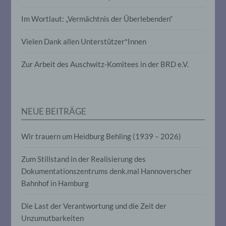
Profiling ist jede Art der automatisierten
Verarbeitung personenbezogener Daten,
Im Wortlaut: „Vermächtnis der Überlebenden“
die darin besteht, dass diese
personenbezogenen Daten verwendet
werden, um bestimmte persönliche
Vielen Dank allen Unterstützer*Innen
Aspekte, die sich auf eine natürliche
Person beziehen, zu bewerten,
Zur Arbeit des Auschwitz-Komitees in der BRD e.V.
insbesondere, um Aspekte bezüglich
Arbeitsleistung, wirtschaftlicher Lage,
Gesundheit, persönlicher Vorlieben,
Interessen, Zuverlässigkeit, Verhalten,
Aufenthaltsort oder Ortswechsel dieser
NEUE BEITRÄGE
natürlichen Person zu analysieren oder
vorherzusagen.
Wir trauern um Heidburg Behling (1939 – 2026)
f) Pseudonymisierung
Zum Stillstand in der Realisierung des
Dokumentationszentrums denk.mal Hannoverscher
Pseudonymisierung ist die Verarbeitung
Bahnhof in Hamburg
personenbezogener Daten in einer Weise,
auf welche die personenbezogenen Daten
ohne Hinzuziehung zusätzlicher
Die Last der Verantwortung und die Zeit der
Informationen nicht mehr einer
Unzumutbarkeiten
spezifischen betroffenen Person