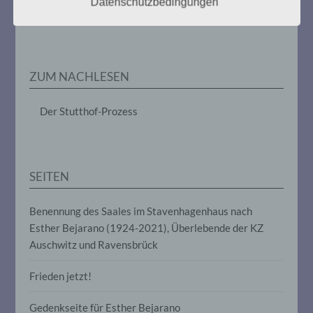
Datenschutzbedingungen
personenbezogenen Daten wie das
Erheben, das Erfassen, die Organisation,
das Ordnen, die Speicherung, die
Anpassung oder Veränderung, das
Auslesen, das Abfragen, die Verwendung,
die Offenlegung durch Übermittlung,
ZUM NACHLESEN
Verbreitung oder eine andere Form der
Bereitstellung, den Abgleich oder die
Der Stutthof-Prozess
Verknüpfung, die Einschränkung, das
Löschen oder die Vernichtung.
d) Einschränkung der Verarbeitung
SEITEN
Einschränkung der Verarbeitung ist die
Benennung des Saales im Stavenhagenhaus nach
Markierung gespeicherter
personenbezogener Daten mit dem Ziel,
Esther Bejarano (1924-2021), Überlebende der KZ
ihre künftige Verarbeitung einzuschränken.
Auschwitz und Ravensbrück
Frieden jetzt!
e) Profiling
Gedenkseite für Esther Bejarano