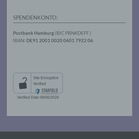
Verarbeitung durch das Unionsrecht oder
das Recht der Mitgliedstaaten vorgegeben,
so kann der Verantwortliche
SPENDENKONTO:
beziehungsweise können die bestimmten
Kriterien seiner Benennung nach dem
Unionsrecht oder dem Recht der
Postbank Hamburg
(BIC PBNKDEFF )
Mitgliedstaaten vorgesehen werden.
IBAN:
DE91 2001 0020 0601 7922 06
h) Auftragsverarbeiter
Auftragsverarbeiter ist eine natürliche oder
juristische Person, Behörde, Einrichtung
oder andere Stelle, die personenbezogene
Daten im Auftrag des Verantwortlichen
verarbeitet.
i) Empfänger
Empfänger ist eine natürliche oder
juristische Person, Behörde, Einrichtung
oder andere Stelle, der personenbezogene