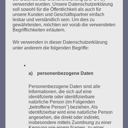
SUCHEN
verwendet wurden. Unsere Datenschutzerklärung
NACH:
soll sowohl für die Öffentlichkeit als auch für
unsere Kunden und Geschäftspartner einfach
lesbar und verständlich sein. Um dies zu
gewährleisten, möchten wir vorab die verwendeten
Begrifflichkeiten erläutern.
MARATHONLESUNG AUS DEN
Wir verwenden in dieser Datenschutzerklärung
VERBRANNTEN BÜCHERN
unter anderem die folgenden Begriffe:
a) personenbezogene Daten
Personenbezogene Daten sind alle
Informationen, die sich auf eine
identifizierte oder identifizierbare
Donnerstag, 21. Mai 2026, 11 – 18 Uhr
natürliche Person (im Folgenden
Zum 26. Mal gibt es eine Marathonlesung anlässlich
„betroffene Person") beziehen. Als
identifizierbar wird eine natürliche Person
des Gedenkens an die Verbrennung von Büchern am
angesehen, die direkt oder indirekt,
Kaifu-Ufer – genau an dem Ort, wo im Mai 1933 NS-
insbesondere mittels Zuordnung zu einer
Studentenorganisationen und Burschenschaftler
Kennung wie einem Namen, zu einer