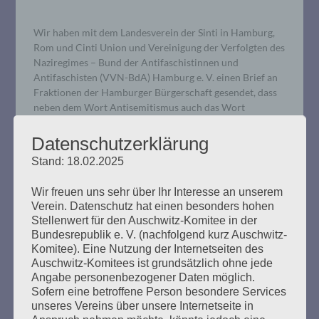
Wir haben mit dem Landesverein der Sinti in Hamburg,
Rom und Cinti Union und Vereinigung der Verfolgten des
Naziregimes – Bund der Antifaschistinnen und
Antifaschisten (VVN-BdA) Hamburg e. V. einen Brief an
Fraktionen der Hamburger Bürgerschaft gesendet, dass
neben dem Wort Antisemitismus auch das Wort
Antiziganismus in die sogenannte Antifaklausel
aufgenommen wird.
Datenschutzerklärung
Stand: 18.02.2025
mehr ...
Wir freuen uns sehr über Ihr Interesse an unserem
Verein. Datenschutz hat einen besonders hohen
Stellenwert für den Auschwitz-Komitee in der
Bundesrepublik e. V. (nachfolgend kurz Auschwitz-
Komitee). Eine Nutzung der Internetseiten des
Auschwitz-Komitees ist grundsätzlich ohne jede
Angabe personenbezogener Daten möglich.
Sofern eine betroffene Person besondere Services
unseres Vereins über unsere Internetseite in