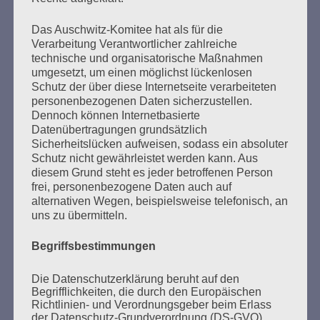
Seitennummerierung
Zurück
8
Weiter
Das Auschwitz-Komitee hat als für die
der
Verarbeitung Verantwortlicher zahlreiche
technische und organisatorische Maßnahmen
Beiträge
umgesetzt, um einen möglichst lückenlosen
Schutz der über diese Internetseite verarbeiteten
personenbezogenen Daten sicherzustellen.
Dennoch können Internetbasierte
Der 8. Mai ist ein Tag der Hoffnung, ein Tag des
Datenübertragungen grundsätzlich
Nachdenkens!
Sicherheitslücken aufweisen, sodass ein absoluter
Schutz nicht gewährleistet werden kann. Aus
Esther Bejarano - 26. Januar 2020
diesem Grund steht es jeder betroffenen Person
frei, personenbezogene Daten auch auf
alternativen Wegen, beispielsweise telefonisch, an
uns zu übermitteln.
Begriffsbestimmungen
Die Datenschutzerklärung beruht auf den
Begrifflichkeiten, die durch den Europäischen
Richtlinien- und Verordnungsgeber beim Erlass
der Datenschutz-Grundverordnung (DS-GVO)