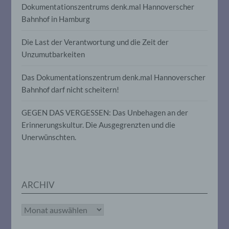
Dokumentationszentrums denk.mal Hannoverscher
Informationen nicht mehr einer
spezifischen betroffenen Person
Bahnhof in Hamburg
zugeordnet werden können, sofern diese
zusätzlichen Informationen gesondert
Die Last der Verantwortung und die Zeit der
aufbewahrt werden und technischen und
organisatorischen Maßnahmen
Unzumutbarkeiten
unterliegen, die gewährleisten, dass die
personenbezogenen Daten nicht einer
Das Dokumentationszentrum denk.mal Hannoverscher
identifizierten oder identifizierbaren
Bahnhof darf nicht scheitern!
natürlichen Person zugewiesen werden.
GEGEN DAS VERGESSEN: Das Unbehagen an der
g) Verantwortlicher oder für die
Erinnerungskultur. Die Ausgegrenzten und die
Verarbeitung Verantwortlicher
Unerwünschten.
Verantwortlicher oder für die Verarbeitung
Verantwortlicher ist die natürliche oder
juristische Person, Behörde, Einrichtung
oder andere Stelle, die allein oder
ARCHIV
gemeinsam mit anderen über die Zwecke
und Mittel der Verarbeitung von
Archiv
personenbezogenen Daten entscheidet.
Sind die Zwecke und Mittel dieser