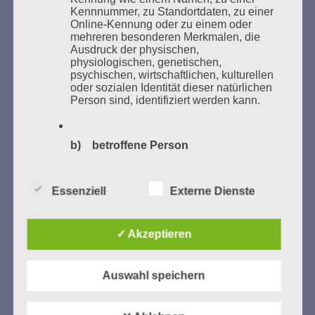
Kennnummer, zu Standortdaten, zu einer
Bücher verbrannten.
Online-Kennung oder zu einem oder
mehreren besonderen Merkmalen, die
Weitere Informationen:
lesezeichen-setzen.de
Ausdruck der physischen,
physiologischen, genetischen,
psychischen, wirtschaftlichen, kulturellen
oder sozialen Identität dieser natürlichen
Person sind, identifiziert werden kann.
GEDENKEN UND ERINNERN BEGINNT IN
UNSERER NACHBARSCHAFT
b) betroffene Person
Betroffene Person ist jede identifizierte
oder identifizierbare natürliche Person,
Essenziell
Externe Dienste
deren personenbezogene Daten von dem
für die Verarbeitung Verantwortlichen
verarbeitet werden.
✓ Akzeptieren
c) Verarbeitung
Auswahl speichern
Zum 13. Monat des Gedenkens in Hamburg-
Verarbeitung ist jeder mit oder ohne Hilfe
Eimsbüttel