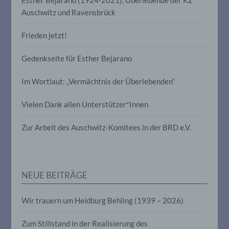
e) Profiling
Auschwitz und Ravensbrück
Profiling ist jede Art der automatisierten
Verarbeitung personenbezogener Daten,
Frieden jetzt!
die darin besteht, dass diese
personenbezogenen Daten verwendet
Gedenkseite für Esther Bejarano
werden, um bestimmte persönliche
Aspekte, die sich auf eine natürliche
Person beziehen, zu bewerten,
Im Wortlaut: „Vermächtnis der Überlebenden“
insbesondere, um Aspekte bezüglich
Arbeitsleistung, wirtschaftlicher Lage,
Vielen Dank allen Unterstützer*Innen
Gesundheit, persönlicher Vorlieben,
Interessen, Zuverlässigkeit, Verhalten,
Aufenthaltsort oder Ortswechsel dieser
Zur Arbeit des Auschwitz-Komitees in der BRD e.V.
natürlichen Person zu analysieren oder
vorherzusagen.
NEUE BEITRÄGE
f) Pseudonymisierung
Pseudonymisierung ist die Verarbeitung
Wir trauern um Heidburg Behling (1939 – 2026)
personenbezogener Daten in einer Weise,
auf welche die personenbezogenen Daten
Zum Stillstand in der Realisierung des
ohne Hinzuziehung zusätzlicher