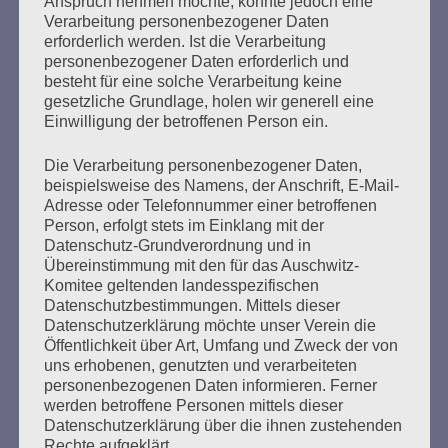
Anspruch nehmen möchte, könnte jedoch eine
Verarbeitung personenbezogener Daten
SCHWARZER WINKEL – Arme und
erforderlich werden. Ist die Verarbeitung
unangepasste Menschen im
personenbezogener Daten erforderlich und
besteht für eine solche Verarbeitung keine
Nationalsozialismus
gesetzliche Grundlage, holen wir generell eine
Einwilligung der betroffenen Person ein.
Erstellt am
5. Januar 2023
Die Verarbeitung personenbezogener Daten,
Zur Zeit des Nationalsozialismus wurden Tausende
beispielsweise des Namens, der Anschrift, E-Mail-
unangepasster und unter Armut leidender Menschen mit
Adresse oder Telefonnummer einer betroffenen
der diskriminierenden Bezeichnung „asozial“ verfolgt,
Person, erfolgt stets im Einklang mit der
Datenschutz-Grundverordnung und in
verhaftet und in Arbeitsanstalten, Gefängnisse,
Übereinstimmung mit den für das Auschwitz-
Heilanstalten und Konzentrationslager eingewiesen. Erst
Komitee geltenden landesspezifischen
2020 wurden sie durch den Bundestag als NS-Opfer
Datenschutzbestimmungen. Mittels dieser
anerkannt.
Datenschutzerklärung möchte unser Verein die
Öffentlichkeit über Art, Umfang und Zweck der von
mehr ...
uns erhobenen, genutzten und verarbeiteten
personenbezogenen Daten informieren. Ferner
werden betroffene Personen mittels dieser
Datenschutzerklärung über die ihnen zustehenden
Rechte aufgeklärt.