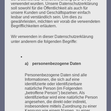
SUCHEN
verwendet wurden. Unsere Datenschutzerklärung
NACH:
soll sowohl für die Öffentlichkeit als auch für
unsere Kunden und Geschäftspartner einfach
lesbar und verständlich sein. Um dies zu
gewährleisten, möchten wir vorab die verwendeten
Begrifflichkeiten erläutern.
MARATHONLESUNG AUS DEN
Wir verwenden in dieser Datenschutzerklärung
VERBRANNTEN BÜCHERN
unter anderem die folgenden Begriffe:
a) personenbezogene Daten
Personenbezogene Daten sind alle
Informationen, die sich auf eine
identifizierte oder identifizierbare
Donnerstag, 21. Mai 2026, 11 – 18 Uhr
natürliche Person (im Folgenden
Zum 26. Mal gibt es eine Marathonlesung anlässlich
„betroffene Person") beziehen. Als
identifizierbar wird eine natürliche Person
des Gedenkens an die Verbrennung von Büchern am
angesehen, die direkt oder indirekt,
Kaifu-Ufer – genau an dem Ort, wo im Mai 1933 NS-
insbesondere mittels Zuordnung zu einer
Studentenorganisationen und Burschenschaftler
Kennung wie einem Namen, zu einer