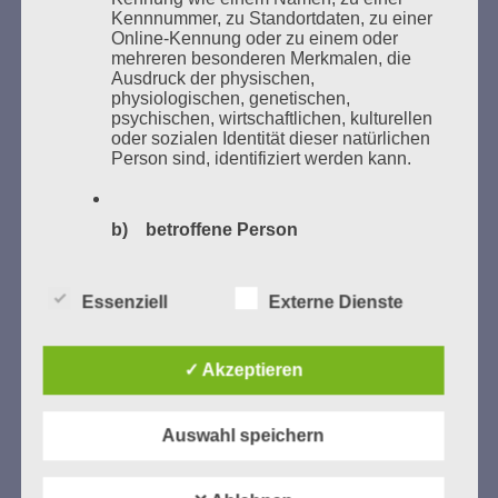
Kennnummer, zu Standortdaten, zu einer
Bücher verbrannten.
Online-Kennung oder zu einem oder
mehreren besonderen Merkmalen, die
Weitere Informationen:
lesezeichen-setzen.de
Ausdruck der physischen,
physiologischen, genetischen,
psychischen, wirtschaftlichen, kulturellen
oder sozialen Identität dieser natürlichen
Person sind, identifiziert werden kann.
GEDENKEN UND ERINNERN BEGINNT IN
UNSERER NACHBARSCHAFT
b) betroffene Person
Betroffene Person ist jede identifizierte
oder identifizierbare natürliche Person,
Essenziell
Externe Dienste
deren personenbezogene Daten von dem
für die Verarbeitung Verantwortlichen
verarbeitet werden.
✓ Akzeptieren
c) Verarbeitung
Auswahl speichern
Zum 13. Monat des Gedenkens in Hamburg-
Verarbeitung ist jeder mit oder ohne Hilfe
Eimsbüttel