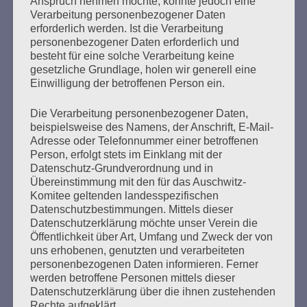
Anspruch nehmen möchte, könnte jedoch eine
Verarbeitung personenbezogener Daten
SCHWARZER WINKEL – Arme und
erforderlich werden. Ist die Verarbeitung
unangepasste Menschen im
personenbezogener Daten erforderlich und
besteht für eine solche Verarbeitung keine
Nationalsozialismus
gesetzliche Grundlage, holen wir generell eine
Einwilligung der betroffenen Person ein.
Erstellt am
5. Januar 2023
Die Verarbeitung personenbezogener Daten,
Zur Zeit des Nationalsozialismus wurden Tausende
beispielsweise des Namens, der Anschrift, E-Mail-
unangepasster und unter Armut leidender Menschen mit
Adresse oder Telefonnummer einer betroffenen
der diskriminierenden Bezeichnung „asozial“ verfolgt,
Person, erfolgt stets im Einklang mit der
Datenschutz-Grundverordnung und in
verhaftet und in Arbeitsanstalten, Gefängnisse,
Übereinstimmung mit den für das Auschwitz-
Heilanstalten und Konzentrationslager eingewiesen. Erst
Komitee geltenden landesspezifischen
2020 wurden sie durch den Bundestag als NS-Opfer
Datenschutzbestimmungen. Mittels dieser
anerkannt.
Datenschutzerklärung möchte unser Verein die
Öffentlichkeit über Art, Umfang und Zweck der von
mehr ...
uns erhobenen, genutzten und verarbeiteten
personenbezogenen Daten informieren. Ferner
werden betroffene Personen mittels dieser
Datenschutzerklärung über die ihnen zustehenden
Rechte aufgeklärt.