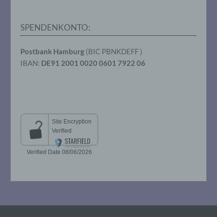
Verarbeitung durch das Unionsrecht oder
das Recht der Mitgliedstaaten vorgegeben,
so kann der Verantwortliche
SPENDENKONTO:
beziehungsweise können die bestimmten
Kriterien seiner Benennung nach dem
Unionsrecht oder dem Recht der
Postbank Hamburg
(BIC PBNKDEFF )
Mitgliedstaaten vorgesehen werden.
IBAN:
DE91 2001 0020 0601 7922 06
h) Auftragsverarbeiter
Auftragsverarbeiter ist eine natürliche oder
juristische Person, Behörde, Einrichtung
oder andere Stelle, die personenbezogene
Daten im Auftrag des Verantwortlichen
verarbeitet.
i) Empfänger
Empfänger ist eine natürliche oder
juristische Person, Behörde, Einrichtung
oder andere Stelle, der personenbezogene