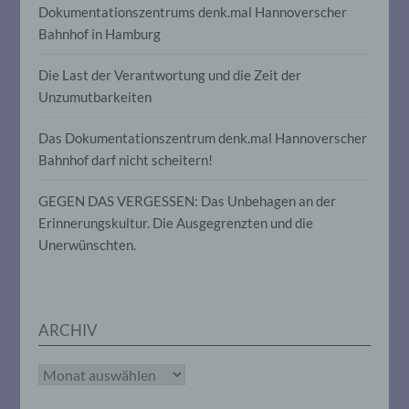
Dokumentationszentrums denk.mal Hannoverscher
Informationen nicht mehr einer
spezifischen betroffenen Person
Bahnhof in Hamburg
zugeordnet werden können, sofern diese
zusätzlichen Informationen gesondert
Die Last der Verantwortung und die Zeit der
aufbewahrt werden und technischen und
organisatorischen Maßnahmen
Unzumutbarkeiten
unterliegen, die gewährleisten, dass die
personenbezogenen Daten nicht einer
Das Dokumentationszentrum denk.mal Hannoverscher
identifizierten oder identifizierbaren
Bahnhof darf nicht scheitern!
natürlichen Person zugewiesen werden.
GEGEN DAS VERGESSEN: Das Unbehagen an der
g) Verantwortlicher oder für die
Erinnerungskultur. Die Ausgegrenzten und die
Verarbeitung Verantwortlicher
Unerwünschten.
Verantwortlicher oder für die Verarbeitung
Verantwortlicher ist die natürliche oder
juristische Person, Behörde, Einrichtung
oder andere Stelle, die allein oder
ARCHIV
gemeinsam mit anderen über die Zwecke
und Mittel der Verarbeitung von
Archiv
personenbezogenen Daten entscheidet.
Sind die Zwecke und Mittel dieser