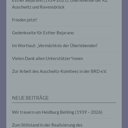
e) Profiling
Auschwitz und Ravensbrück
Profiling ist jede Art der automatisierten
Verarbeitung personenbezogener Daten,
Frieden jetzt!
die darin besteht, dass diese
personenbezogenen Daten verwendet
Gedenkseite für Esther Bejarano
werden, um bestimmte persönliche
Aspekte, die sich auf eine natürliche
Person beziehen, zu bewerten,
Im Wortlaut: „Vermächtnis der Überlebenden“
insbesondere, um Aspekte bezüglich
Arbeitsleistung, wirtschaftlicher Lage,
Vielen Dank allen Unterstützer*Innen
Gesundheit, persönlicher Vorlieben,
Interessen, Zuverlässigkeit, Verhalten,
Aufenthaltsort oder Ortswechsel dieser
Zur Arbeit des Auschwitz-Komitees in der BRD e.V.
natürlichen Person zu analysieren oder
vorherzusagen.
NEUE BEITRÄGE
f) Pseudonymisierung
Pseudonymisierung ist die Verarbeitung
Wir trauern um Heidburg Behling (1939 – 2026)
personenbezogener Daten in einer Weise,
auf welche die personenbezogenen Daten
Zum Stillstand in der Realisierung des
ohne Hinzuziehung zusätzlicher