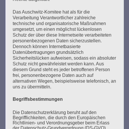
Seitennummerierung
Zurück
8
Weiter
Das Auschwitz-Komitee hat als für die
der
Verarbeitung Verantwortlicher zahlreiche
technische und organisatorische Maßnahmen
Beiträge
umgesetzt, um einen möglichst lückenlosen
Schutz der über diese Internetseite verarbeiteten
personenbezogenen Daten sicherzustellen.
Dennoch können Internetbasierte
Ich kann mir nichts Schlimmeres vorstellen, als dass
Datenübertragungen grundsätzlich
die Erfahrung meiner Generation in Vergessenheit
Sicherheitslücken aufweisen, sodass ein absoluter
gerät. Dann wären alle Opfer des Faschismus und
Schutz nicht gewährleistet werden kann. Aus
des Krieges, alles, was wir erlitten haben, umsonst
diesem Grund steht es jeder betroffenen Person
gewesen.
frei, personenbezogene Daten auch auf
Aber ihr seid da. Wir bauen auf euch. Ich vertraue
alternativen Wegen, beispielsweise telefonisch, an
euch, liebe Freundinnen und Freunde! Eine bessere
uns zu übermitteln.
Welt ist möglich!
Begriffsbestimmungen
Esther Bejarano - 6. September 2019
Die Datenschutzerklärung beruht auf den
Begrifflichkeiten, die durch den Europäischen
Richtlinien- und Verordnungsgeber beim Erlass
der Datenschutz-Grundverordnung (DS-GVO)