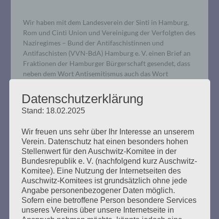
Wir haben mit dem Landesverein der Sinti in Hamburg,
Rom und Cinti Union und Vereinigung der Verfolgten des
Naziregimes – Bund der Antifaschistinnen und
Antifaschisten (VVN-BdA) Hamburg e. V. einen Brief an
Fraktionen der Hamburger Bürgerschaft gesendet, dass
neben dem Wort Antisemitismus auch das Wort
Antiziganismus in die sogenannte Antifaklausel
aufgenommen wird.
Datenschutzerklärung
Stand: 18.02.2025
mehr ...
Wir freuen uns sehr über Ihr Interesse an unserem
Verein. Datenschutz hat einen besonders hohen
Stellenwert für den Auschwitz-Komitee in der
Bundesrepublik e. V. (nachfolgend kurz Auschwitz-
Komitee). Eine Nutzung der Internetseiten des
Auschwitz-Komitees ist grundsätzlich ohne jede
Angabe personenbezogener Daten möglich.
Sofern eine betroffene Person besondere Services
unseres Vereins über unsere Internetseite in