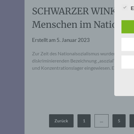
SCHWARZER WINKEL – 
E
Menschen im Nationals
Erstellt am
5. Januar 2023
Zur Zeit des Nationalsozialismus wurden Tausen
diskriminierenden Bezeichnung „asozial“ verfolgt,
und Konzentrationslager eingewiesen. Erst 2020 
Seitennummerierung
Zurück
1
…
5
der