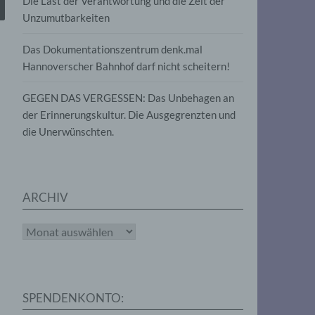
Die Last der Verantwortung und die Zeit der
, die
Unzumutbarkeiten
die
g
die
Das Dokumentationszentrum denk.mal
Hannoverscher Bahnhof darf nicht scheitern!
GEGEN DAS VERGESSEN: Das Unbehagen an
der Erinnerungskultur. Die Ausgegrenzten und
die Unerwünschten.
rter
eitung
ARCHIV
Archiv
e
iehen,
SPENDENKONTO:
tung,