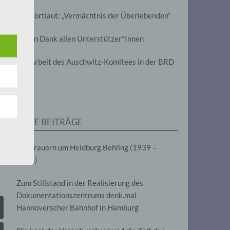
wird
Im Wortlaut: „Vermächtnis der Überlebenden“
m
Vielen Dank allen Unterstützer*Innen
line-
en,
Zur Arbeit des Auschwitz-Komitees in der BRD
tät
e.V.
NEUE BEITRÄGE
für
Wir trauern um Heidburg Behling (1939 –
2026)
Zum Stillstand in der Realisierung des
Dokumentationszentrums denk.mal
Hannoverscher Bahnhof in Hamburg
fahren
eben,