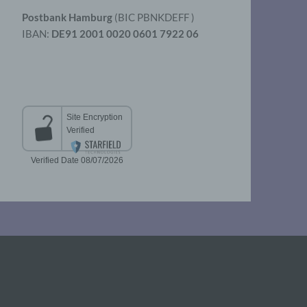
Postbank Hamburg
(BIC PBNKDEFF )
IBAN:
DE91 2001 0020 0601 7922 06
aten
er
t
chen
 die