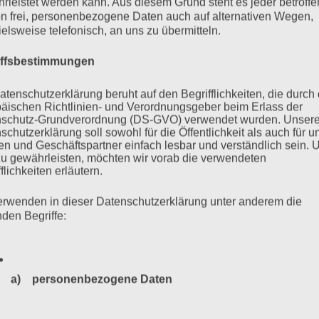
rleistet werden kann. Aus diesem Grund steht es jeder betroff
burg, Rom und Cinti Union und Vereinigung der Verfolgten des
n frei, personenbezogene Daten auch auf alternativen Wegen,
tifaschisten (VVN-BdA) Hamburg e. V. einen Brief an
ielsweise telefonisch, an uns zu übermitteln.
t, dass neben dem Wort Antisemitismus auch das Wort
aufgenommen wird.
iffsbestimmungen
atenschutzerklärung beruht auf den Begrifflichkeiten, die durch
mehr ...
äischen Richtlinien- und Verordnungsgeber beim Erlass der
schutz-Grundverordnung (DS-GVO) verwendet wurden. Unser
schutzerklärung soll sowohl für die Öffentlichkeit als auch für u
n und Geschäftspartner einfach lesbar und verständlich sein.
zu gewährleisten, möchten wir vorab die verwendeten
flichkeiten erläutern.
erwenden in dieser Datenschutzerklärung unter anderem die
nden Begriffe:
a) personenbezogene Daten
Personenbezogene Daten sind alle Informationen, die sich a