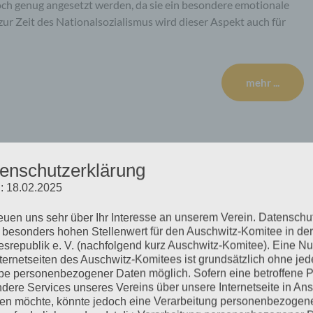
ch genug angesetzt werden, da sie ein besondere emotionale
ur Zeit des Nationalsozialismus wird dieser Aspekt auch für
mehr ...
gen Abstimmungsverhalten
enschutzerklärung
: 18.02.2025
n der UNO
reuen uns sehr über Ihr Interesse an unserem Verein. Datenschu
 besonders hohen Stellenwert für den Auschwitz-Komitee in der
srepublik e. V. (nachfolgend kurz Auschwitz-Komitee). Eine N
nternetseiten des Auschwitz-Komitees ist grundsätzlich ohne jed
esolutionstext zur „Bekämpfung der Verherrlichung des
e personenbezogener Daten möglich. Sofern eine betroffene 
dere Services unseres Vereins über unsere Internetseite in An
e sich die Bundesregierung, wie die übrigen EU-Staaten, bei der
n möchte, könnte jedoch eine Verarbeitung personenbezogen
wie diese, zum ersten Mal gegen diese Resolution.