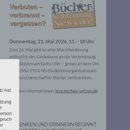
Donnerstag, 21. Mai 2026, 11 – 18 Uhr
Zum 26. Mal gibt es eine Marathonlesung
anlässlich des Gedenkens an die Verbrennung
von Büchern am Kaifu-Ufer – genau an dem Ort,
wo im Mai 1933 NS-Studentenorganisationen
und Burschenschaftler Bücher verbrannten.
tz hat
Weitere Informationen:
lesezeichen-setzen.de
utzung
e
Person
spruch
GEDENKEN UND ERINNERN BEGINNT
er