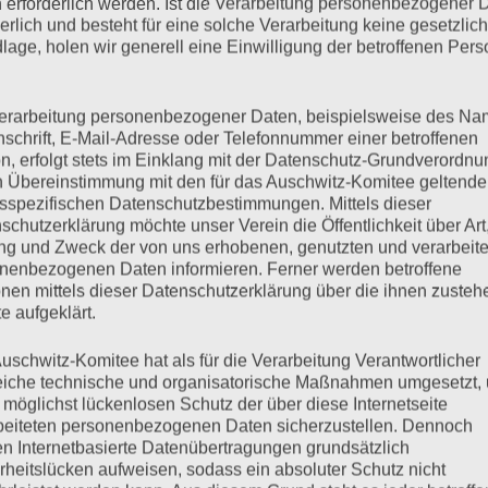
 erforderlich werden. Ist die Verarbeitung personenbezogener 
derlich und besteht für eine solche Verarbeitung keine gesetzlic
lage, holen wir generell eine Einwilligung der betroffenen Pers
mehr ...
erarbeitung personenbezogener Daten, beispielsweise des Na
nschrift, E-Mail-Adresse oder Telefonnummer einer betroffenen
n, erfolgt stets im Einklang mit der Datenschutz-Grundverordnu
n Übereinstimmung mit den für das Auschwitz-Komitee geltend
sspezifischen Datenschutzbestimmungen. Mittels dieser
schutzerklärung möchte unser Verein die Öffentlichkeit über Art
g und Zweck der von uns erhobenen, genutzten und verarbeit
nenbezogenen Daten informieren. Ferner werden betroffene
nen mittels dieser Datenschutzerklärung über die ihnen zuste
e aufgeklärt.
er Verfassung – SPD und
uschwitz-Komitee hat als für die Verarbeitung Verantwortlicher
eiche technische und organisatorische Maßnahmen umgesetzt,
 Chance verstreichen lassen
 möglichst lückenlosen Schutz der über diese Internetseite
beiteten personenbezogenen Daten sicherzustellen. Dennoch
n Internetbasierte Datenübertragungen grundsätzlich
rheitslücken aufweisen, sodass ein absoluter Schutz nicht