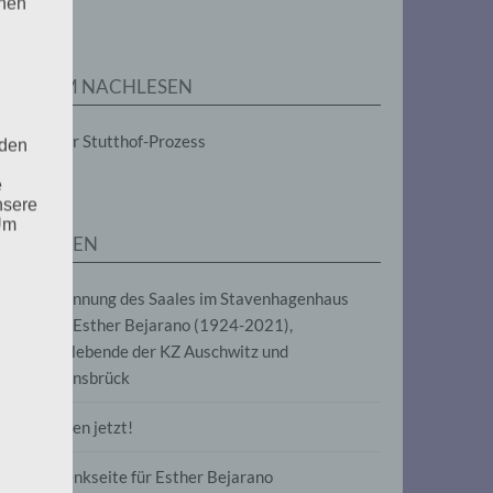
enen
ZUM NACHLESEN
Der Stutthof-Prozess
 den
e
nsere
 Um
SEITEN
Benennung des Saales im Stavenhagenhaus
nach Esther Bejarano (1924-2021),
Überlebende der KZ Auschwitz und
Ravensbrück
Frieden jetzt!
Gedenkseite für Esther Bejarano
uf