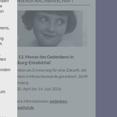
IN UNSERER NACHBARSCHAFT
Daten
he
on
mens,
ng
en
,
Zum 13. Monat des Gedenkens in
eten
Hamburg-Eimsbüttel
henden
Gedenken als Erinnerung für eine Zukunft, die
ein Leben in Menschenwürde garantiert.
Steffi
Wittenberg
Vom 20. April bis 14. Juni 2026
 um
Weitere Informationen:
gedenken-
eimsbuettel.de