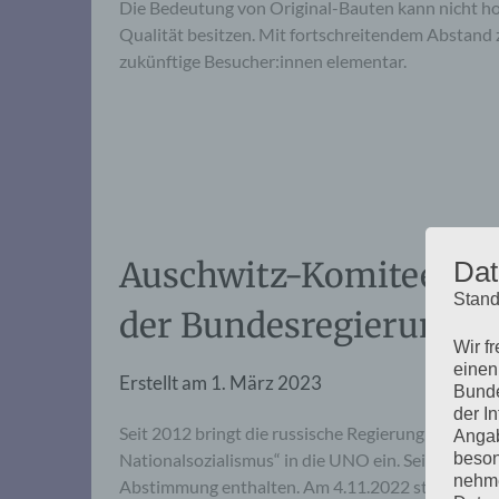
Die Bedeutung von Original-Bauten kann nicht ho
Qualität besitzen. Mit fortschreitendem Abstand z
zukünftige Besucher:innen elementar.
Auschwitz-Komitee ge
Dat
Stand
der Bundesregierung i
Wir f
einen
Erstellt am
1. März 2023
Bunde
der I
Seit 2012 bringt die russische Regierung einen R
Angab
beson
Nationalsozialismus“ in die UNO ein. Seitdem hatt
nehme
Abstimmung enthalten. Am 4.11.2022 stimmte sie, 