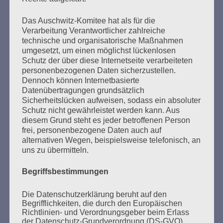
Seitennummerierung
Zurück
8
Weiter
Das Auschwitz-Komitee hat als für die
der
Verarbeitung Verantwortlicher zahlreiche
technische und organisatorische Maßnahmen
Beiträge
umgesetzt, um einen möglichst lückenlosen
Schutz der über diese Internetseite verarbeiteten
personenbezogenen Daten sicherzustellen.
Dennoch können Internetbasierte
Ich kann mir nichts Schlimmeres vorstellen, als dass
Datenübertragungen grundsätzlich
die Erfahrung meiner Generation in Vergessenheit
Sicherheitslücken aufweisen, sodass ein absoluter
gerät. Dann wären alle Opfer des Faschismus und
Schutz nicht gewährleistet werden kann. Aus
des Krieges, alles, was wir erlitten haben, umsonst
diesem Grund steht es jeder betroffenen Person
gewesen. Aber ihr seid da. Wir bauen auf euch. Ich
frei, personenbezogene Daten auch auf
vertraue euch, liebe Freundinnen und Freunde! Eine
alternativen Wegen, beispielsweise telefonisch, an
bessere Welt ist möglich.
uns zu übermitteln.
Esther Bejarano - 6. September 2019
Begriffsbestimmungen
Die Datenschutzerklärung beruht auf den
Begrifflichkeiten, die durch den Europäischen
Richtlinien- und Verordnungsgeber beim Erlass
der Datenschutz-Grundverordnung (DS-GVO)