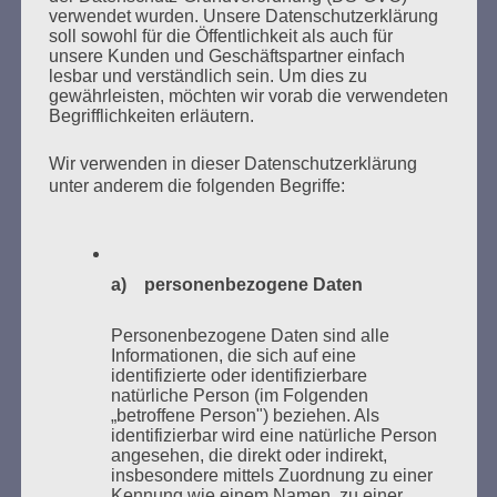
SUCHEN
verwendet wurden. Unsere Datenschutzerklärung
NACH:
soll sowohl für die Öffentlichkeit als auch für
unsere Kunden und Geschäftspartner einfach
lesbar und verständlich sein. Um dies zu
gewährleisten, möchten wir vorab die verwendeten
Begrifflichkeiten erläutern.
MARATHONLESUNG AUS DEN
Wir verwenden in dieser Datenschutzerklärung
VERBRANNTEN BÜCHERN
unter anderem die folgenden Begriffe:
a) personenbezogene Daten
Personenbezogene Daten sind alle
Informationen, die sich auf eine
identifizierte oder identifizierbare
Donnerstag, 21. Mai 2026, 11 – 18 Uhr
natürliche Person (im Folgenden
Zum 26. Mal gibt es eine Marathonlesung anlässlich
„betroffene Person") beziehen. Als
identifizierbar wird eine natürliche Person
des Gedenkens an die Verbrennung von Büchern am
angesehen, die direkt oder indirekt,
Kaifu-Ufer – genau an dem Ort, wo im Mai 1933 NS-
insbesondere mittels Zuordnung zu einer
Studentenorganisationen und Burschenschaftler
Kennung wie einem Namen, zu einer