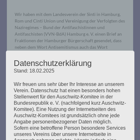
Wir haben mit dem Landesverein der Sinti in Hamburg,
Rom und Cinti Union und Vereinigung der Verfolgten des
Naziregimes – Bund der Antifaschistinnen und
Antifaschisten (VVN-BdA) Hamburg e. V. einen Brief an
Fraktionen der Hamburger Bürgerschaft gesendet, dass
neben dem Wort Antisemitismus auch das Wort
Antiziganismus in die sogenannte Antifaklausel
aufgenommen wird.
Datenschutzerklärung
Stand: 18.02.2025
mehr ...
Wir freuen uns sehr über Ihr Interesse an unserem
Verein. Datenschutz hat einen besonders hohen
Stellenwert für den Auschwitz-Komitee in der
Bundesrepublik e. V. (nachfolgend kurz Auschwitz-
Komitee). Eine Nutzung der Internetseiten des
Auschwitz-Komitees ist grundsätzlich ohne jede
Angabe personenbezogener Daten möglich.
Sofern eine betroffene Person besondere Services
unseres Vereins über unsere Internetseite in