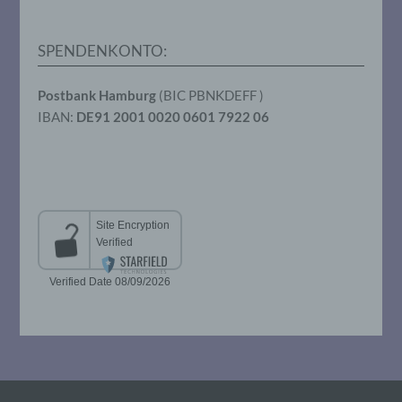
Verarbeitung durch das Unionsrecht oder
das Recht der Mitgliedstaaten vorgegeben,
so kann der Verantwortliche
SPENDENKONTO:
beziehungsweise können die bestimmten
Kriterien seiner Benennung nach dem
Unionsrecht oder dem Recht der
Postbank Hamburg
(BIC PBNKDEFF )
Mitgliedstaaten vorgesehen werden.
IBAN:
DE91 2001 0020 0601 7922 06
h) Auftragsverarbeiter
Auftragsverarbeiter ist eine natürliche oder
juristische Person, Behörde, Einrichtung
oder andere Stelle, die personenbezogene
Daten im Auftrag des Verantwortlichen
verarbeitet.
i) Empfänger
Empfänger ist eine natürliche oder
juristische Person, Behörde, Einrichtung
oder andere Stelle, der personenbezogene