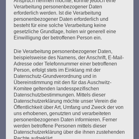
Anspruch nehmen möchte, könnte jedoch eine
Verarbeitung personenbezogener Daten
SCHWARZER WINKEL – Arme und
erforderlich werden. Ist die Verarbeitung
unangepasste Menschen im
personenbezogener Daten erforderlich und
besteht für eine solche Verarbeitung keine
Nationalsozialismus
gesetzliche Grundlage, holen wir generell eine
Einwilligung der betroffenen Person ein.
Erstellt am
5. Januar 2023
Die Verarbeitung personenbezogener Daten,
Zur Zeit des Nationalsozialismus wurden Tausende
beispielsweise des Namens, der Anschrift, E-Mail-
unangepasster und unter Armut leidender Menschen mit
Adresse oder Telefonnummer einer betroffenen
der diskriminierenden Bezeichnung „asozial“ verfolgt,
Person, erfolgt stets im Einklang mit der
Datenschutz-Grundverordnung und in
verhaftet und in Arbeitsanstalten, Gefängnisse,
Übereinstimmung mit den für das Auschwitz-
Heilanstalten und Konzentrationslager eingewiesen. Erst
Komitee geltenden landesspezifischen
2020 wurden sie durch den Bundestag als NS-Opfer
Datenschutzbestimmungen. Mittels dieser
anerkannt.
Datenschutzerklärung möchte unser Verein die
Öffentlichkeit über Art, Umfang und Zweck der von
mehr ...
uns erhobenen, genutzten und verarbeiteten
personenbezogenen Daten informieren. Ferner
werden betroffene Personen mittels dieser
Datenschutzerklärung über die ihnen zustehenden
Rechte aufgeklärt.