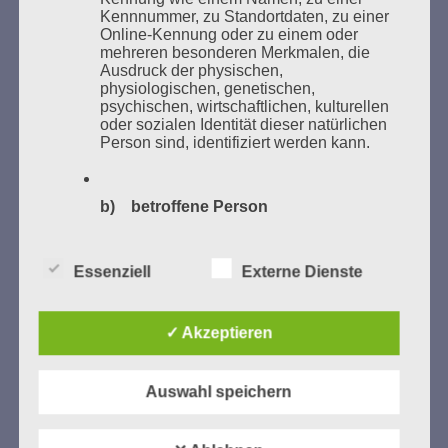
Kennnummer, zu Standortdaten, zu einer
Bücher verbrannten.
Online-Kennung oder zu einem oder
mehreren besonderen Merkmalen, die
Weitere Informationen:
lesezeichen-setzen.de
Ausdruck der physischen,
physiologischen, genetischen,
psychischen, wirtschaftlichen, kulturellen
oder sozialen Identität dieser natürlichen
Person sind, identifiziert werden kann.
GEDENKEN UND ERINNERN BEGINNT IN
UNSERER NACHBARSCHAFT
b) betroffene Person
Betroffene Person ist jede identifizierte
oder identifizierbare natürliche Person,
Essenziell
Externe Dienste
deren personenbezogene Daten von dem
für die Verarbeitung Verantwortlichen
verarbeitet werden.
✓ Akzeptieren
c) Verarbeitung
Auswahl speichern
Zum 13. Monat des Gedenkens in Hamburg-
Verarbeitung ist jeder mit oder ohne Hilfe
Eimsbüttel