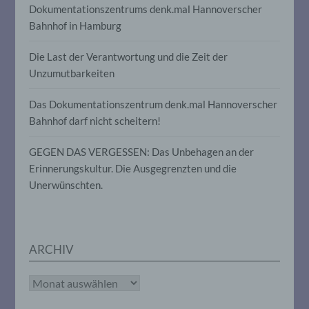
Dokumentationszentrums denk.mal Hannoverscher
Informationen nicht mehr einer
spezifischen betroffenen Person
Bahnhof in Hamburg
zugeordnet werden können, sofern diese
zusätzlichen Informationen gesondert
Die Last der Verantwortung und die Zeit der
aufbewahrt werden und technischen und
organisatorischen Maßnahmen
Unzumutbarkeiten
unterliegen, die gewährleisten, dass die
personenbezogenen Daten nicht einer
Das Dokumentationszentrum denk.mal Hannoverscher
identifizierten oder identifizierbaren
Bahnhof darf nicht scheitern!
natürlichen Person zugewiesen werden.
GEGEN DAS VERGESSEN: Das Unbehagen an der
g) Verantwortlicher oder für die
Erinnerungskultur. Die Ausgegrenzten und die
Verarbeitung Verantwortlicher
Unerwünschten.
Verantwortlicher oder für die Verarbeitung
Verantwortlicher ist die natürliche oder
juristische Person, Behörde, Einrichtung
oder andere Stelle, die allein oder
ARCHIV
gemeinsam mit anderen über die Zwecke
und Mittel der Verarbeitung von
Archiv
personenbezogenen Daten entscheidet.
Sind die Zwecke und Mittel dieser