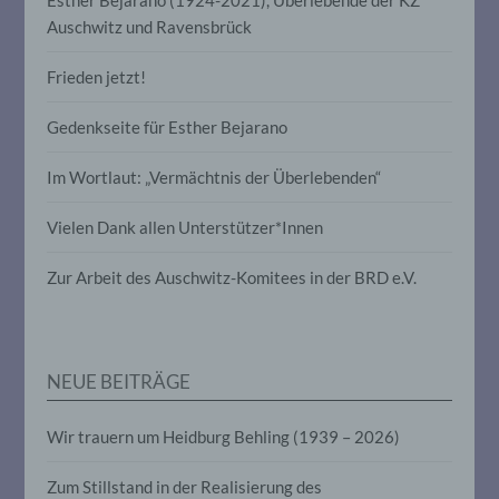
e) Profiling
Auschwitz und Ravensbrück
Profiling ist jede Art der automatisierten
Verarbeitung personenbezogener Daten,
Frieden jetzt!
die darin besteht, dass diese
personenbezogenen Daten verwendet
Gedenkseite für Esther Bejarano
werden, um bestimmte persönliche
Aspekte, die sich auf eine natürliche
Person beziehen, zu bewerten,
Im Wortlaut: „Vermächtnis der Überlebenden“
insbesondere, um Aspekte bezüglich
Arbeitsleistung, wirtschaftlicher Lage,
Vielen Dank allen Unterstützer*Innen
Gesundheit, persönlicher Vorlieben,
Interessen, Zuverlässigkeit, Verhalten,
Aufenthaltsort oder Ortswechsel dieser
Zur Arbeit des Auschwitz-Komitees in der BRD e.V.
natürlichen Person zu analysieren oder
vorherzusagen.
NEUE BEITRÄGE
f) Pseudonymisierung
Pseudonymisierung ist die Verarbeitung
Wir trauern um Heidburg Behling (1939 – 2026)
personenbezogener Daten in einer Weise,
auf welche die personenbezogenen Daten
Zum Stillstand in der Realisierung des
ohne Hinzuziehung zusätzlicher