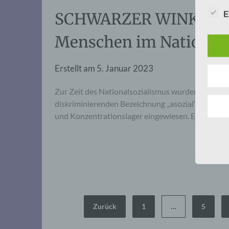
SCHWARZER WINKEL – 
E
Menschen im Nationals
Erstellt am
5. Januar 2023
Zur Zeit des Nationalsozialismus wurden Tausen
diskriminierenden Bezeichnung „asozial“ verfolgt,
und Konzentrationslager eingewiesen. Erst 2020 
Seitennummerierung
Zurück
1
…
5
der