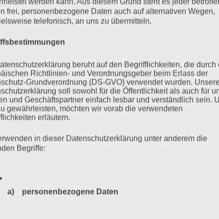
rleistet werden kann. Aus diesem Grund steht es jeder betroff
burg, Rom und Cinti Union und Vereinigung der Verfolgten des
n frei, personenbezogene Daten auch auf alternativen Wegen,
tifaschisten (VVN-BdA) Hamburg e. V. einen Brief an
ielsweise telefonisch, an uns zu übermitteln.
t, dass neben dem Wort Antisemitismus auch das Wort
aufgenommen wird.
iffsbestimmungen
atenschutzerklärung beruht auf den Begrifflichkeiten, die durch
mehr ...
äischen Richtlinien- und Verordnungsgeber beim Erlass der
schutz-Grundverordnung (DS-GVO) verwendet wurden. Unser
schutzerklärung soll sowohl für die Öffentlichkeit als auch für u
n und Geschäftspartner einfach lesbar und verständlich sein.
zu gewährleisten, möchten wir vorab die verwendeten
flichkeiten erläutern.
erwenden in dieser Datenschutzerklärung unter anderem die
nden Begriffe:
a) personenbezogene Daten
Personenbezogene Daten sind alle Informationen, die sich a