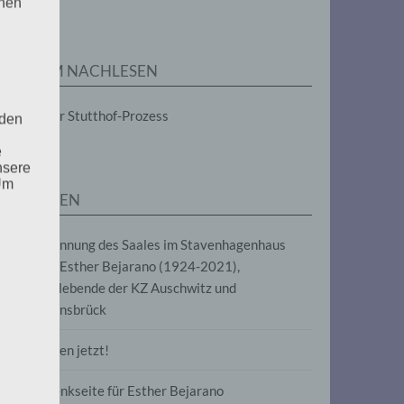
enen
ZUM NACHLESEN
Der Stutthof-Prozess
 den
e
nsere
 Um
SEITEN
Benennung des Saales im Stavenhagenhaus
nach Esther Bejarano (1924-2021),
Überlebende der KZ Auschwitz und
Ravensbrück
Frieden jetzt!
Gedenkseite für Esther Bejarano
uf