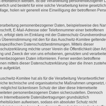
 erforderlich werden. Ist die Verarbeitung personenbezogener 
derlich und besteht für eine solche Verarbeitung keine gesetzlic
lage, holen wir generell eine Einwilligung der betroffenen Pers
mehr ...
erarbeitung personenbezogener Daten, beispielsweise des Na
nschrift, E-Mail-Adresse oder Telefonnummer einer betroffenen
n, erfolgt stets im Einklang mit der Datenschutz-Grundverordnu
n Übereinstimmung mit den für das Auschwitz-Komitee geltend
sspezifischen Datenschutzbestimmungen. Mittels dieser
schutzerklärung möchte unser Verein die Öffentlichkeit über Art
g und Zweck der von uns erhobenen, genutzten und verarbeit
nenbezogenen Daten informieren. Ferner werden betroffene
nen mittels dieser Datenschutzerklärung über die ihnen zuste
e aufgeklärt.
er Verfassung – SPD und
uschwitz-Komitee hat als für die Verarbeitung Verantwortlicher
eiche technische und organisatorische Maßnahmen umgesetzt,
 Chance verstreichen lassen
 möglichst lückenlosen Schutz der über diese Internetseite
beiteten personenbezogenen Daten sicherzustellen. Dennoch
n Internetbasierte Datenübertragungen grundsätzlich
rheitslücken aufweisen, sodass ein absoluter Schutz nicht