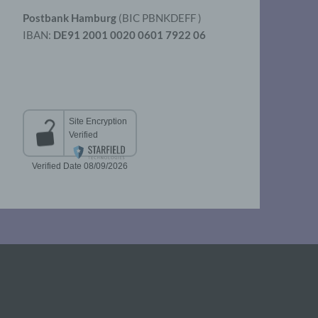
Postbank Hamburg
(BIC PBNKDEFF )
IBAN:
DE91 2001 0020 0601 7922 06
aten
er
t
chen
 die