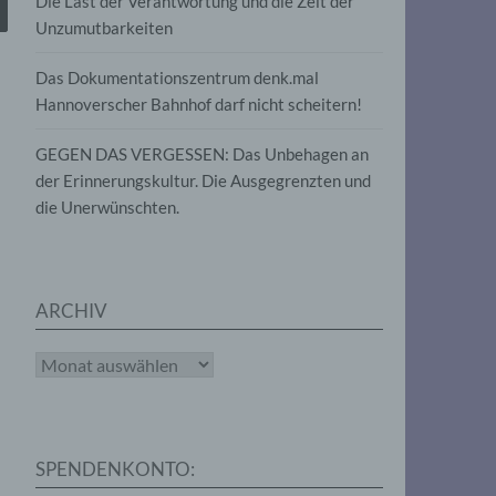
Die Last der Verantwortung und die Zeit der
, die
Unzumutbarkeiten
die
g
die
Das Dokumentationszentrum denk.mal
Hannoverscher Bahnhof darf nicht scheitern!
GEGEN DAS VERGESSEN: Das Unbehagen an
der Erinnerungskultur. Die Ausgegrenzten und
die Unerwünschten.
rter
eitung
ARCHIV
Archiv
e
iehen,
SPENDENKONTO:
tung,