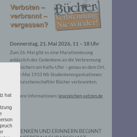
Donnerstag, 21. Mai 2026, 11 – 18 Uhr
Zum 26. Mal gibt es eine Marathonlesung
anlässlich des Gedenkens an die Verbrennung
von Büchern am Kaifu-Ufer – genau an dem Ort,
wo im Mai 1933 NS-Studentenorganisationen
und Burschenschaftler Bücher verbrannten.
tz hat
Weitere Informationen:
lesezeichen-setzen.de
utzung
e
Person
spruch
GEDENKEN UND ERINNERN BEGINNT
er