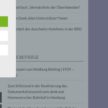
wird
Im Wortlaut: „Vermächtnis der Überlebenden“
m
Vielen Dank allen Unterstützer*Innen
line-
en,
Zur Arbeit des Auschwitz-Komitees in der BRD
tät
e.V.
NEUE BEITRÄGE
für
Wir trauern um Heidburg Behling (1939 –
2026)
Zum Stillstand in der Realisierung des
Dokumentationszentrums denk.mal
Hannoverscher Bahnhof in Hamburg
fahren
eben,