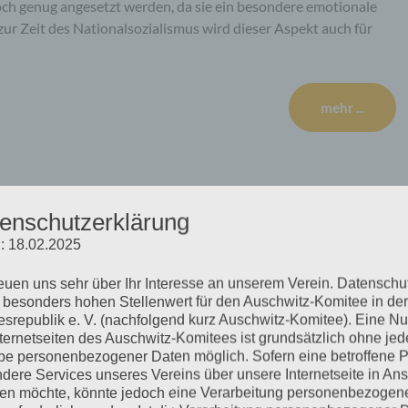
ch genug angesetzt werden, da sie ein besondere emotionale
ur Zeit des Nationalsozialismus wird dieser Aspekt auch für
mehr ...
gen Abstimmungsverhalten
enschutzerklärung
: 18.02.2025
n der UNO
reuen uns sehr über Ihr Interesse an unserem Verein. Datenschu
 besonders hohen Stellenwert für den Auschwitz-Komitee in der
srepublik e. V. (nachfolgend kurz Auschwitz-Komitee). Eine N
nternetseiten des Auschwitz-Komitees ist grundsätzlich ohne jed
esolutionstext zur „Bekämpfung der Verherrlichung des
e personenbezogener Daten möglich. Sofern eine betroffene 
dere Services unseres Vereins über unsere Internetseite in An
e sich die Bundesregierung, wie die übrigen EU-Staaten, bei der
n möchte, könnte jedoch eine Verarbeitung personenbezogen
wie diese, zum ersten Mal gegen diese Resolution.