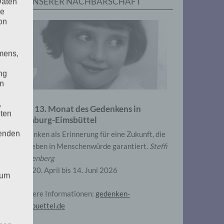
IN UNSERER NACHBARSCHAFT
Daten
he
on
mens,
ng
en
,
Zum 13. Monat des Gedenkens in
eten
Hamburg-Eimsbüttel
henden
Gedenken als Erinnerung für eine Zukunft, die
ein Leben in Menschenwürde garantiert.
Steffi
Wittenberg
Vom 20. April bis 14. Juni 2026
 um
Weitere Informationen:
gedenken-
eimsbuettel.de