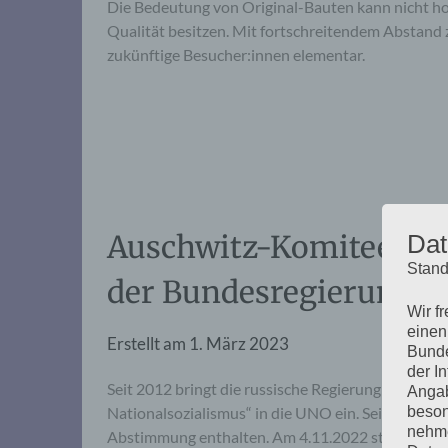
Die Bedeutung von Original-Bauten kann nicht ho
Qualität besitzen. Mit fortschreitendem Abstand z
zukünftige Besucher:innen elementar.
Auschwitz-Komitee ge
Dat
Stand
der Bundesregierung i
Wir f
einen
Erstellt am
1. März 2023
Bunde
der I
Seit 2012 bringt die russische Regierung einen R
Angab
beson
Nationalsozialismus“ in die UNO ein. Seitdem hatt
nehme
Abstimmung enthalten. Am 4.11.2022 stimmte sie, 