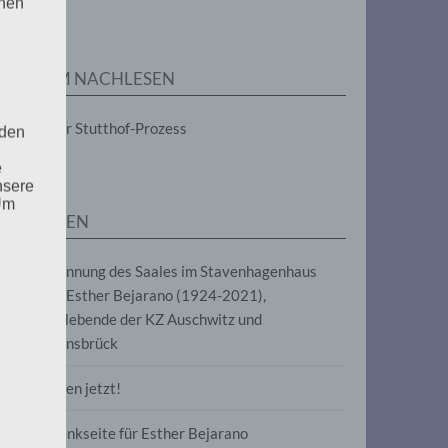
enen
ZUM NACHLESEN
Der Stutthof-Prozess
 den
e
nsere
 Um
SEITEN
Benennung des Saales im Stavenhagenhaus
nach Esther Bejarano (1924-2021),
Überlebende der KZ Auschwitz und
Ravensbrück
Frieden jetzt!
Gedenkseite für Esther Bejarano
uf