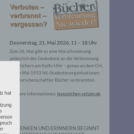
Donnerstag, 21. Mai 2026, 11 – 18 Uhr
Zum 26. Mal gibt es eine Marathonlesung
anlässlich des Gedenkens an die Verbrennung
von Büchern am Kaifu-Ufer – genau an dem Ort,
wo im Mai 1933 NS-Studentenorganisationen
und Burschenschaftler Bücher verbrannten.
tz hat
Weitere Informationen:
lesezeichen-setzen.de
utzung
e
Person
spruch
GEDENKEN UND ERINNERN BEGINNT
er