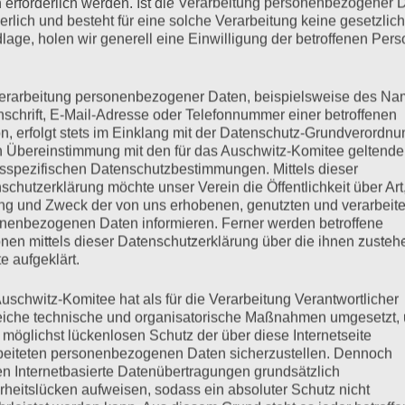
 erforderlich werden. Ist die Verarbeitung personenbezogener 
hläge auf Gedenkstätten, Gedenkorte und Orte der historisch-
derlich und besteht für eine solche Verarbeitung keine gesetzlic
cherbox am Holocaust-Mahnmal „Gleis 17“ in Berlin und
lage, holen wir generell eine Einwilligung der betroffenen Pers
 Moringen wurde auch das Veranstaltungszelt für das
 Friedhof weitgehend zerstört.
erarbeitung personenbezogener Daten, beispielsweise des Na
nschrift, E-Mail-Adresse oder Telefonnummer einer betroffenen
mehr ...
n, erfolgt stets im Einklang mit der Datenschutz-Grundverordnu
n Übereinstimmung mit den für das Auschwitz-Komitee geltend
sspezifischen Datenschutzbestimmungen. Mittels dieser
schutzerklärung möchte unser Verein die Öffentlichkeit über Art
g und Zweck der von uns erhobenen, genutzten und verarbeit
nenbezogenen Daten informieren. Ferner werden betroffene
er-Flugblatt: IAK fordert
nen mittels dieser Datenschutzerklärung über die ihnen zuste
e aufgeklärt.
quenzen
uschwitz-Komitee hat als für die Verarbeitung Verantwortlicher
eiche technische und organisatorische Maßnahmen umgesetzt,
 möglichst lückenlosen Schutz der über diese Internetseite
beiteten personenbezogenen Daten sicherzustellen. Dennoch
n Internetbasierte Datenübertragungen grundsätzlich
Komitees: Überlebende des Holocaust sind angesichts der
rheitslücken aufweisen, sodass ein absoluter Schutz nicht
rt und verletzt.