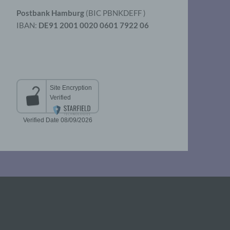
Postbank Hamburg
(BIC PBNKDEFF )
IBAN:
DE91 2001 0020 0601 7922 06
aten
er
t
chen
 die