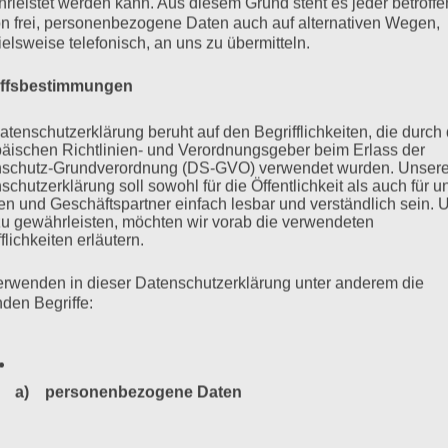
rleistet werden kann. Aus diesem Grund steht es jeder betroff
n frei, personenbezogene Daten auch auf alternativen Wegen,
ielsweise telefonisch, an uns zu übermitteln.
mehr ...
iffsbestimmungen
atenschutzerklärung beruht auf den Begrifflichkeiten, die durch
äischen Richtlinien- und Verordnungsgeber beim Erlass der
schutz-Grundverordnung (DS-GVO) verwendet wurden. Unser
ne Wilke (1930-2023)
schutzerklärung soll sowohl für die Öffentlichkeit als auch für u
n und Geschäftspartner einfach lesbar und verständlich sein.
zu gewährleisten, möchten wir vorab die verwendeten
flichkeiten erläutern.
tschland trauert um Marianne Wilke, die am 17. Juli 2023
erwenden in dieser Datenschutzerklärung unter anderem die
nden Begriffe:
 politisches Leben ganz dem Kampf für den Frieden gegen
ie Vorsitzende der Vereinigung der Verfolgten des Naziregimes
a) personenbezogene Daten
mehr ...
Personenbezogene Daten sind alle Informationen, die sich a