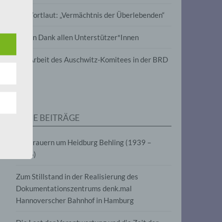
wird
Im Wortlaut: „Vermächtnis der Überlebenden“
m
Vielen Dank allen Unterstützer*Innen
line-
en,
Zur Arbeit des Auschwitz-Komitees in der BRD
tät
e.V.
NEUE BEITRÄGE
für
Wir trauern um Heidburg Behling (1939 –
2026)
Zum Stillstand in der Realisierung des
Dokumentationszentrums denk.mal
Hannoverscher Bahnhof in Hamburg
fahren
eben,