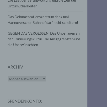
Die Last der Verantwortung und die Zeit der
, die
Unzumutbarkeiten
die
g
die
Das Dokumentationszentrum denk.mal
Hannoverscher Bahnhof darf nicht scheitern!
GEGEN DAS VERGESSEN: Das Unbehagen an
der Erinnerungskultur. Die Ausgegrenzten und
die Unerwünschten.
rter
eitung
ARCHIV
Archiv
e
iehen,
SPENDENKONTO:
tung,