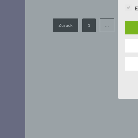
E
Seitennummerierung
Zurück
1
…
4
der
Beiträge