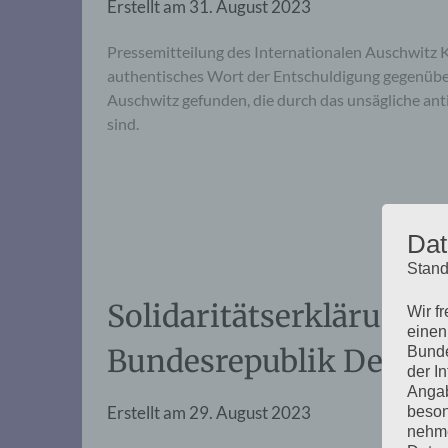
Erstellt am
31. August 2023
Pressemitteilung des Internationalen Auschwitz K
authentisches Wort der Entschuldigung gegenüb
Auschwitz gefunden, die durch das unsägliche an
sind.
Dat
Stand
Solidaritätserklärung 
Wir f
einen
Bundesrepublik Deutsch
Bunde
der I
Angab
Erstellt am
29. August 2023
beson
nehme