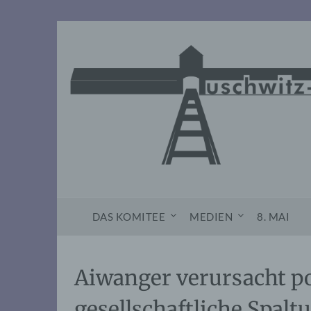
Skip
to
content
DAS KOMITEE
MEDIEN
8. MAI
Aiwanger verursacht po
gesellschaftliche Spalt