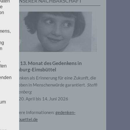
IN UNSERER NACHBARSCHAFT
Daten
he
on
mens,
ng
en
,
Zum 13. Monat des Gedenkens in
eten
Hamburg-Eimsbüttel
henden
Gedenken als Erinnerung für eine Zukunft, die
ein Leben in Menschenwürde garantiert.
Steffi
Wittenberg
Vom 20. April bis 14. Juni 2026
 um
Weitere Informationen:
gedenken-
eimsbuettel.de