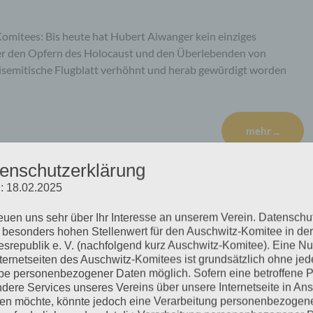
omitees: Bis heute hat Hubert Aiwanger kein einziges
er den Opfern des Holocaust und den Überlebenden von
tisemitische Flugblatt verhöhnt und herab gewürdigt worden
mehr ...
enschutzerklärung
: 18.02.2025
des Auschwitz-Komitees in der
reuen uns sehr über Ihr Interesse an unserem Verein. Datenschu
 besonders hohen Stellenwert für den Auschwitz-Komitee in der
land e.V.
srepublik e. V. (nachfolgend kurz Auschwitz-Komitee). Eine N
nternetseiten des Auschwitz-Komitees ist grundsätzlich ohne jed
e personenbezogener Daten möglich. Sofern eine betroffene 
dere Services unseres Vereins über unsere Internetseite in An
n möchte, könnte jedoch eine Verarbeitung personenbezogen