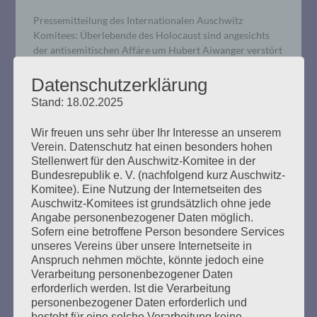
Pressemitteilung des Internationalen Auschwitz
Komitees: Überlebende des Holocaust sind angesichts
der antisemitischen Affäre um Hubert Aiwanger verstört
und verletzt.
Datenschutzerklärung
Stand: 18.02.2025
mehr ...
Wir freuen uns sehr über Ihr Interesse an unserem
Verein. Datenschutz hat einen besonders hohen
Stellenwert für den Auschwitz-Komitee in der
Bundesrepublik e. V. (nachfolgend kurz Auschwitz-
Wir trauern um Marianne Wilke
Komitee). Eine Nutzung der Internetseiten des
Auschwitz-Komitees ist grundsätzlich ohne jede
(1930-2023)
Angabe personenbezogener Daten möglich.
Sofern eine betroffene Person besondere Services
Erstellt am
18. Juli 2023
unseres Vereins über unsere Internetseite in
Anspruch nehmen möchte, könnte jedoch eine
Verarbeitung personenbezogener Daten
Das Auschwitz-Komitee in der Bundesrepublik
erforderlich werden. Ist die Verarbeitung
Deutschland trauert um Marianne Wilke, die am 17. Juli
personenbezogener Daten erforderlich und
2023 gestorben ist. Sie wurde 93 Jahre alt und hat ihr
besteht für eine solche Verarbeitung keine