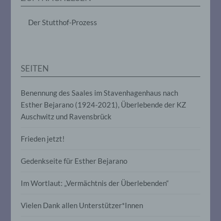
das Ordnen, die Speicherung, die
Anpassung oder Veränderung, das
Der Stutthof-Prozess
Auslesen, das Abfragen, die Verwendung,
die Offenlegung durch Übermittlung,
Verbreitung oder eine andere Form der
Bereitstellung, den Abgleich oder die
Verknüpfung, die Einschränkung, das
SEITEN
Löschen oder die Vernichtung.
Benennung des Saales im Stavenhagenhaus nach
d) Einschränkung der Verarbeitung
Esther Bejarano (1924-2021), Überlebende der KZ
Auschwitz und Ravensbrück
Einschränkung der Verarbeitung ist die
Markierung gespeicherter
Frieden jetzt!
personenbezogener Daten mit dem Ziel,
ihre künftige Verarbeitung einzuschränken.
Gedenkseite für Esther Bejarano
e) Profiling
Im Wortlaut: „Vermächtnis der Überlebenden“
Profiling ist jede Art der automatisierten
Vielen Dank allen Unterstützer*Innen
Verarbeitung personenbezogener Daten,