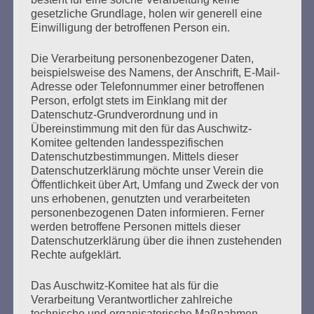
politisches Leben ganz dem Kampf für den Frieden gegen
gesetzliche Grundlage, holen wir generell eine
Faschismus und Krieg gewidmet. Viele Jahre war sie
Einwilligung der betroffenen Person ein.
Vorsitzende der Vereinigung der Verfolgten des
Naziregimes Bund der Antifaschisten (VVN/ BDA) in…
Die Verarbeitung personenbezogener Daten,
beispielsweise des Namens, der Anschrift, E-Mail-
Adresse oder Telefonnummer einer betroffenen
mehr ...
Person, erfolgt stets im Einklang mit der
Datenschutz-Grundverordnung und in
Übereinstimmung mit den für das Auschwitz-
Komitee geltenden landesspezifischen
Datenschutzbestimmungen. Mittels dieser
Seitennummerierung
Zurück
7
Weiter
Datenschutzerklärung möchte unser Verein die
der
Öffentlichkeit über Art, Umfang und Zweck der von
uns erhobenen, genutzten und verarbeiteten
Beiträge
personenbezogenen Daten informieren. Ferner
werden betroffene Personen mittels dieser
Datenschutzerklärung über die ihnen zustehenden
Rechte aufgeklärt.
Der 8. Mai ist ein Tag der Hoffnung, ein Tag des
Nachdenkens!
Das Auschwitz-Komitee hat als für die
Verarbeitung Verantwortlicher zahlreiche
Esther Bejarano - 26. Januar 2020
technische und organisatorische Maßnahmen