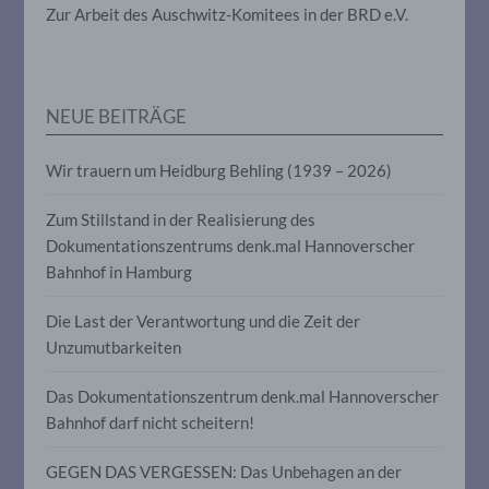
die darin besteht, dass diese
Zur Arbeit des Auschwitz-Komitees in der BRD e.V.
personenbezogenen Daten verwendet
werden, um bestimmte persönliche
Aspekte, die sich auf eine natürliche
Person beziehen, zu bewerten,
insbesondere, um Aspekte bezüglich
NEUE BEITRÄGE
Arbeitsleistung, wirtschaftlicher Lage,
Gesundheit, persönlicher Vorlieben,
Interessen, Zuverlässigkeit, Verhalten,
Wir trauern um Heidburg Behling (1939 – 2026)
Aufenthaltsort oder Ortswechsel dieser
natürlichen Person zu analysieren oder
vorherzusagen.
Zum Stillstand in der Realisierung des
Dokumentationszentrums denk.mal Hannoverscher
Bahnhof in Hamburg
f) Pseudonymisierung
Die Last der Verantwortung und die Zeit der
Pseudonymisierung ist die Verarbeitung
Unzumutbarkeiten
personenbezogener Daten in einer Weise,
auf welche die personenbezogenen Daten
ohne Hinzuziehung zusätzlicher
Das Dokumentationszentrum denk.mal Hannoverscher
Informationen nicht mehr einer
Bahnhof darf nicht scheitern!
spezifischen betroffenen Person
zugeordnet werden können, sofern diese
GEGEN DAS VERGESSEN: Das Unbehagen an der
zusätzlichen Informationen gesondert