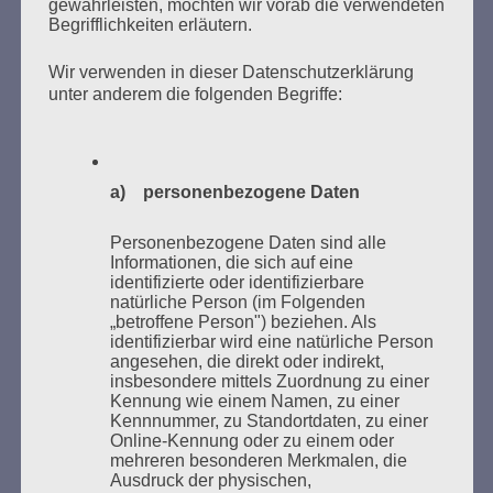
gewährleisten, möchten wir vorab die verwendeten
Begrifflichkeiten erläutern.
Wir verwenden in dieser Datenschutzerklärung
unter anderem die folgenden Begriffe:
Donnerstag, 21. Mai 2026, 11 – 18 Uhr
Zum 26. Mal gibt es eine Marathonlesung anlässlich
des Gedenkens an die Verbrennung von Büchern am
a) personenbezogene Daten
Kaifu-Ufer – genau an dem Ort, wo im Mai 1933 NS-
Studentenorganisationen und Burschenschaftler
Personenbezogene Daten sind alle
Bücher verbrannten.
Informationen, die sich auf eine
identifizierte oder identifizierbare
natürliche Person (im Folgenden
Weitere Informationen:
lesezeichen-setzen.de
„betroffene Person") beziehen. Als
identifizierbar wird eine natürliche Person
angesehen, die direkt oder indirekt,
insbesondere mittels Zuordnung zu einer
Kennung wie einem Namen, zu einer
Kennnummer, zu Standortdaten, zu einer
GEDENKEN UND ERINNERN BEGINNT IN
Online-Kennung oder zu einem oder
UNSERER NACHBARSCHAFT
mehreren besonderen Merkmalen, die
Ausdruck der physischen,