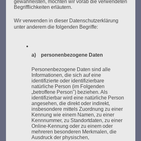
gewährleisten, möchten wir vorab die verwendeten
Begrifflichkeiten erläutern.
Wir verwenden in dieser Datenschutzerklärung
unter anderem die folgenden Begriffe:
Donnerstag, 21. Mai 2026, 11 – 18 Uhr
Zum 26. Mal gibt es eine Marathonlesung anlässlich
des Gedenkens an die Verbrennung von Büchern am
a) personenbezogene Daten
Kaifu-Ufer – genau an dem Ort, wo im Mai 1933 NS-
Studentenorganisationen und Burschenschaftler
Personenbezogene Daten sind alle
Bücher verbrannten.
Informationen, die sich auf eine
identifizierte oder identifizierbare
natürliche Person (im Folgenden
Weitere Informationen:
lesezeichen-setzen.de
„betroffene Person") beziehen. Als
identifizierbar wird eine natürliche Person
angesehen, die direkt oder indirekt,
insbesondere mittels Zuordnung zu einer
Kennung wie einem Namen, zu einer
Kennnummer, zu Standortdaten, zu einer
GEDENKEN UND ERINNERN BEGINNT IN
Online-Kennung oder zu einem oder
UNSERER NACHBARSCHAFT
mehreren besonderen Merkmalen, die
Ausdruck der physischen,