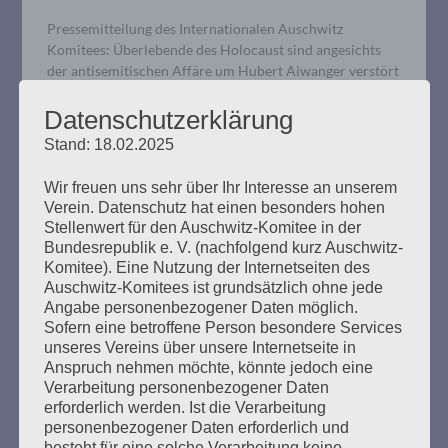
Pressemitteilung des Internationalen Auschwitz
Komitees: Überlebende des Holocaust sind angesichts
der antisemitischen Affäre um Hubert Aiwanger verstört
und verletzt.
Datenschutzerklärung
Stand: 18.02.2025
mehr ...
Wir freuen uns sehr über Ihr Interesse an unserem
Verein. Datenschutz hat einen besonders hohen
Stellenwert für den Auschwitz-Komitee in der
Bundesrepublik e. V. (nachfolgend kurz Auschwitz-
Wir trauern um Marianne Wilke
Komitee). Eine Nutzung der Internetseiten des
Auschwitz-Komitees ist grundsätzlich ohne jede
(1930-2023)
Angabe personenbezogener Daten möglich.
Sofern eine betroffene Person besondere Services
Erstellt am
18. Juli 2023
unseres Vereins über unsere Internetseite in
Anspruch nehmen möchte, könnte jedoch eine
Verarbeitung personenbezogener Daten
Das Auschwitz-Komitee in der Bundesrepublik
erforderlich werden. Ist die Verarbeitung
Deutschland trauert um Marianne Wilke, die am 17. Juli
personenbezogener Daten erforderlich und
2023 gestorben ist. Sie wurde 93 Jahre alt und hat ihr
besteht für eine solche Verarbeitung keine