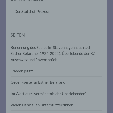
das Ordnen, die Speicherung, die
Anpassung oder Veränderung, das
Der Stutthof-Prozess
Auslesen, das Abfragen, die Verwendung,
die Offenlegung durch Übermittlung,
Verbreitung oder eine andere Form der
Bereitstellung, den Abgleich oder die
Verknüpfung, die Einschränkung, das
SEITEN
Löschen oder die Vernichtung.
Benennung des Saales im Stavenhagenhaus nach
d) Einschränkung der Verarbeitung
Esther Bejarano (1924-2021), Überlebende der KZ
Auschwitz und Ravensbrück
Einschränkung der Verarbeitung ist die
Markierung gespeicherter
Frieden jetzt!
personenbezogener Daten mit dem Ziel,
ihre künftige Verarbeitung einzuschränken.
Gedenkseite für Esther Bejarano
e) Profiling
Im Wortlaut: „Vermächtnis der Überlebenden“
Profiling ist jede Art der automatisierten
Vielen Dank allen Unterstützer*Innen
Verarbeitung personenbezogener Daten,