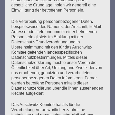
politisches Leben ganz dem Kampf für den Frieden gegen
gesetzliche Grundlage, holen wir generell eine
Faschismus und Krieg gewidmet. Viele Jahre war sie
Einwilligung der betroffenen Person ein.
Vorsitzende der Vereinigung der Verfolgten des
Naziregimes Bund der Antifaschisten (VVN/ BDA) in…
Die Verarbeitung personenbezogener Daten,
beispielsweise des Namens, der Anschrift, E-Mail-
Adresse oder Telefonnummer einer betroffenen
mehr ...
Person, erfolgt stets im Einklang mit der
Datenschutz-Grundverordnung und in
Übereinstimmung mit den für das Auschwitz-
Komitee geltenden landesspezifischen
Datenschutzbestimmungen. Mittels dieser
Seitennummerierung
Zurück
7
Weiter
Datenschutzerklärung möchte unser Verein die
der
Öffentlichkeit über Art, Umfang und Zweck der von
uns erhobenen, genutzten und verarbeiteten
Beiträge
personenbezogenen Daten informieren. Ferner
werden betroffene Personen mittels dieser
Datenschutzerklärung über die ihnen zustehenden
Rechte aufgeklärt.
Ihr habt keine Schuld an dieser Zeit. Aber ihr macht
euch schuldig, wenn ihr nichts über diese Zeit
Das Auschwitz-Komitee hat als für die
wissen wollt. Ihr müsst alles wissen, was damals
Verarbeitung Verantwortlicher zahlreiche
geschah. Und warum es geschah.
technische und organisatorische Maßnahmen