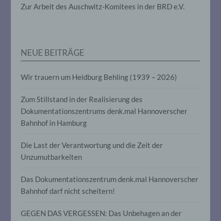
die darin besteht, dass diese
Zur Arbeit des Auschwitz-Komitees in der BRD e.V.
personenbezogenen Daten verwendet
werden, um bestimmte persönliche
Aspekte, die sich auf eine natürliche
Person beziehen, zu bewerten,
insbesondere, um Aspekte bezüglich
NEUE BEITRÄGE
Arbeitsleistung, wirtschaftlicher Lage,
Gesundheit, persönlicher Vorlieben,
Interessen, Zuverlässigkeit, Verhalten,
Wir trauern um Heidburg Behling (1939 – 2026)
Aufenthaltsort oder Ortswechsel dieser
natürlichen Person zu analysieren oder
vorherzusagen.
Zum Stillstand in der Realisierung des
Dokumentationszentrums denk.mal Hannoverscher
Bahnhof in Hamburg
f) Pseudonymisierung
Die Last der Verantwortung und die Zeit der
Pseudonymisierung ist die Verarbeitung
Unzumutbarkeiten
personenbezogener Daten in einer Weise,
auf welche die personenbezogenen Daten
ohne Hinzuziehung zusätzlicher
Das Dokumentationszentrum denk.mal Hannoverscher
Informationen nicht mehr einer
Bahnhof darf nicht scheitern!
spezifischen betroffenen Person
zugeordnet werden können, sofern diese
GEGEN DAS VERGESSEN: Das Unbehagen an der
zusätzlichen Informationen gesondert