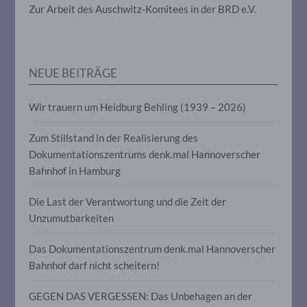
die darin besteht, dass diese
Zur Arbeit des Auschwitz-Komitees in der BRD e.V.
personenbezogenen Daten verwendet
werden, um bestimmte persönliche
Aspekte, die sich auf eine natürliche
Person beziehen, zu bewerten,
insbesondere, um Aspekte bezüglich
NEUE BEITRÄGE
Arbeitsleistung, wirtschaftlicher Lage,
Gesundheit, persönlicher Vorlieben,
Interessen, Zuverlässigkeit, Verhalten,
Wir trauern um Heidburg Behling (1939 – 2026)
Aufenthaltsort oder Ortswechsel dieser
natürlichen Person zu analysieren oder
vorherzusagen.
Zum Stillstand in der Realisierung des
Dokumentationszentrums denk.mal Hannoverscher
Bahnhof in Hamburg
f) Pseudonymisierung
Die Last der Verantwortung und die Zeit der
Pseudonymisierung ist die Verarbeitung
Unzumutbarkeiten
personenbezogener Daten in einer Weise,
auf welche die personenbezogenen Daten
ohne Hinzuziehung zusätzlicher
Das Dokumentationszentrum denk.mal Hannoverscher
Informationen nicht mehr einer
Bahnhof darf nicht scheitern!
spezifischen betroffenen Person
zugeordnet werden können, sofern diese
GEGEN DAS VERGESSEN: Das Unbehagen an der
zusätzlichen Informationen gesondert