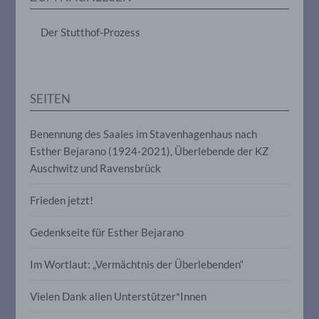
das Ordnen, die Speicherung, die
Anpassung oder Veränderung, das
Der Stutthof-Prozess
Auslesen, das Abfragen, die Verwendung,
die Offenlegung durch Übermittlung,
Verbreitung oder eine andere Form der
Bereitstellung, den Abgleich oder die
Verknüpfung, die Einschränkung, das
SEITEN
Löschen oder die Vernichtung.
Benennung des Saales im Stavenhagenhaus nach
d) Einschränkung der Verarbeitung
Esther Bejarano (1924-2021), Überlebende der KZ
Auschwitz und Ravensbrück
Einschränkung der Verarbeitung ist die
Markierung gespeicherter
Frieden jetzt!
personenbezogener Daten mit dem Ziel,
ihre künftige Verarbeitung einzuschränken.
Gedenkseite für Esther Bejarano
e) Profiling
Im Wortlaut: „Vermächtnis der Überlebenden“
Profiling ist jede Art der automatisierten
Vielen Dank allen Unterstützer*Innen
Verarbeitung personenbezogener Daten,