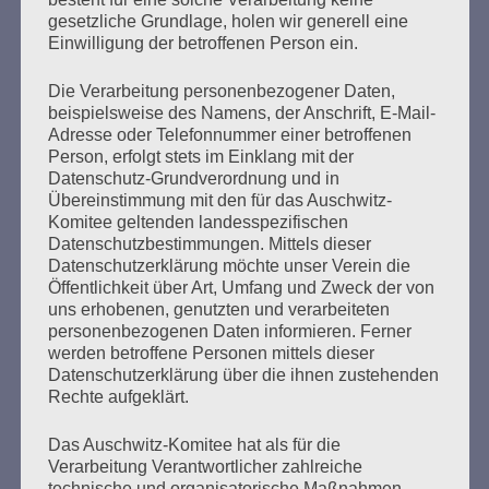
politisches Leben ganz dem Kampf für den Frieden gegen
gesetzliche Grundlage, holen wir generell eine
Faschismus und Krieg gewidmet. Viele Jahre war sie
Einwilligung der betroffenen Person ein.
Vorsitzende der Vereinigung der Verfolgten des
Naziregimes Bund der Antifaschisten (VVN/ BDA) in…
Die Verarbeitung personenbezogener Daten,
beispielsweise des Namens, der Anschrift, E-Mail-
Adresse oder Telefonnummer einer betroffenen
mehr ...
Person, erfolgt stets im Einklang mit der
Datenschutz-Grundverordnung und in
Übereinstimmung mit den für das Auschwitz-
Komitee geltenden landesspezifischen
Datenschutzbestimmungen. Mittels dieser
Seitennummerierung
Zurück
7
Weiter
Datenschutzerklärung möchte unser Verein die
der
Öffentlichkeit über Art, Umfang und Zweck der von
uns erhobenen, genutzten und verarbeiteten
Beiträge
personenbezogenen Daten informieren. Ferner
werden betroffene Personen mittels dieser
Datenschutzerklärung über die ihnen zustehenden
Rechte aufgeklärt.
Ich kann mir nichts Schlimmeres vorstellen, als dass
die Erfahrung meiner Generation in Vergessenheit
Das Auschwitz-Komitee hat als für die
gerät. Dann wären alle Opfer des Faschismus und
Verarbeitung Verantwortlicher zahlreiche
des Krieges, alles, was wir erlitten haben, umsonst
technische und organisatorische Maßnahmen