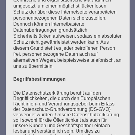
gewesen. Aber ihr seid da. Wir bauen auf euch. Ich
umgesetzt, um einen möglichst lückenlosen
vertraue euch, liebe Freundinnen und Freunde! Eine
Schutz der über diese Internetseite verarbeiteten
personenbezogenen Daten sicherzustellen.
bessere Welt ist möglich.
Dennoch können Internetbasierte
Esther Bejarano - 6. September 2019
Datenübertragungen grundsätzlich
Sicherheitslücken aufweisen, sodass ein absoluter
Schutz nicht gewährleistet werden kann. Aus
diesem Grund steht es jeder betroffenen Person
frei, personenbezogene Daten auch auf
alternativen Wegen, beispielsweise telefonisch, an
SUCHEN
uns zu übermitteln.
NACH:
Begriffsbestimmungen
Die Datenschutzerklärung beruht auf den
Begrifflichkeiten, die durch den Europäischen
Richtlinien- und Verordnungsgeber beim Erlass
MARATHONLESUNG AUS DEN
der Datenschutz-Grundverordnung (DS-GVO)
VERBRANNTEN BÜCHERN
verwendet wurden. Unsere Datenschutzerklärung
soll sowohl für die Öffentlichkeit als auch für
unsere Kunden und Geschäftspartner einfach
lesbar und verständlich sein. Um dies zu