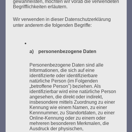
gewährleisten, möchten wir vorab die verwendeten
Begrifflichkeiten erläutern.
Wir verwenden in dieser Datenschutzerklärung
unter anderem die folgenden Begriffe:
Donnerstag, 21. Mai 2026, 11 – 18 Uhr
Zum 26. Mal gibt es eine Marathonlesung anlässlich
des Gedenkens an die Verbrennung von Büchern am
a) personenbezogene Daten
Kaifu-Ufer – genau an dem Ort, wo im Mai 1933 NS-
Studentenorganisationen und Burschenschaftler
Personenbezogene Daten sind alle
Bücher verbrannten.
Informationen, die sich auf eine
identifizierte oder identifizierbare
natürliche Person (im Folgenden
Weitere Informationen:
lesezeichen-setzen.de
„betroffene Person") beziehen. Als
identifizierbar wird eine natürliche Person
angesehen, die direkt oder indirekt,
insbesondere mittels Zuordnung zu einer
Kennung wie einem Namen, zu einer
Kennnummer, zu Standortdaten, zu einer
GEDENKEN UND ERINNERN BEGINNT IN
Online-Kennung oder zu einem oder
UNSERER NACHBARSCHAFT
mehreren besonderen Merkmalen, die
Ausdruck der physischen,