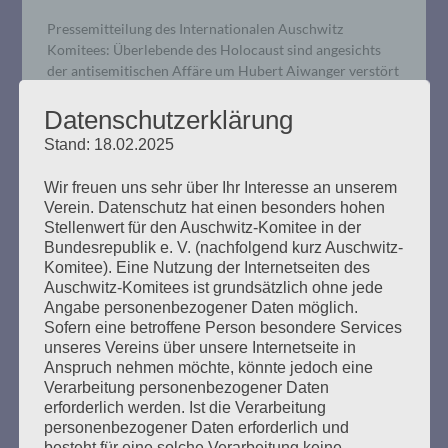
Pressemitteilung des Internationalen Auschwitz
Komitees: Überlebende des Holocaust sind angesichts
der antisemitischen Affäre um Hubert Aiwanger verstört
und verletzt.
Datenschutzerklärung
Stand: 18.02.2025
mehr ...
Wir freuen uns sehr über Ihr Interesse an unserem
Verein. Datenschutz hat einen besonders hohen
Stellenwert für den Auschwitz-Komitee in der
Bundesrepublik e. V. (nachfolgend kurz Auschwitz-
Wir trauern um Marianne Wilke
Komitee). Eine Nutzung der Internetseiten des
Auschwitz-Komitees ist grundsätzlich ohne jede
(1930-2023)
Angabe personenbezogener Daten möglich.
Sofern eine betroffene Person besondere Services
Erstellt am
18. Juli 2023
unseres Vereins über unsere Internetseite in
Anspruch nehmen möchte, könnte jedoch eine
Verarbeitung personenbezogener Daten
Das Auschwitz-Komitee in der Bundesrepublik
erforderlich werden. Ist die Verarbeitung
Deutschland trauert um Marianne Wilke, die am 17. Juli
personenbezogener Daten erforderlich und
2023 gestorben ist. Sie wurde 93 Jahre alt und hat ihr
besteht für eine solche Verarbeitung keine