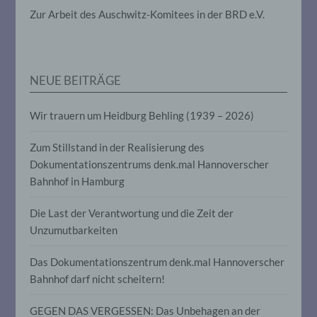
die darin besteht, dass diese
Zur Arbeit des Auschwitz-Komitees in der BRD e.V.
personenbezogenen Daten verwendet
werden, um bestimmte persönliche
Aspekte, die sich auf eine natürliche
Person beziehen, zu bewerten,
insbesondere, um Aspekte bezüglich
Arbeitsleistung, wirtschaftlicher Lage,
NEUE BEITRÄGE
Gesundheit, persönlicher Vorlieben,
Interessen, Zuverlässigkeit, Verhalten,
Wir trauern um Heidburg Behling (1939 – 2026)
Aufenthaltsort oder Ortswechsel dieser
natürlichen Person zu analysieren oder
vorherzusagen.
Zum Stillstand in der Realisierung des
Dokumentationszentrums denk.mal Hannoverscher
Bahnhof in Hamburg
f) Pseudonymisierung
Die Last der Verantwortung und die Zeit der
Pseudonymisierung ist die Verarbeitung
Unzumutbarkeiten
personenbezogener Daten in einer Weise,
auf welche die personenbezogenen Daten
ohne Hinzuziehung zusätzlicher
Das Dokumentationszentrum denk.mal Hannoverscher
Informationen nicht mehr einer
Bahnhof darf nicht scheitern!
spezifischen betroffenen Person
zugeordnet werden können, sofern diese
zusätzlichen Informationen gesondert
GEGEN DAS VERGESSEN: Das Unbehagen an der