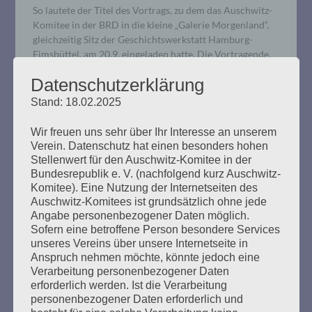
So lautete der Titel des Vortrags, zu dem das Auschwitz-
Komitee in der BRD in die kleine „Galerie Morgenland“,
gleichzeitig Sitz der Geschichtswerkstatt Hamburg-
Eimsbüttel, am 20.9. eingeladen hatte. Die Vortragende,
Dr. Natalia Timofeeva, war schon Monate zuvor gebeten
Datenschutzerklärung
worden, diesen Vortrag zu halten. Die Veranstaltung war
tagespolitisch nicht aufgeladen. Ausgangspunkt ihrer
Stand: 18.02.2025
Darstellung war die bekannte historische…
Wir freuen uns sehr über Ihr Interesse an unserem
Verein. Datenschutz hat einen besonders hohen
mehr ...
Stellenwert für den Auschwitz-Komitee in der
Bundesrepublik e. V. (nachfolgend kurz Auschwitz-
Komitee). Eine Nutzung der Internetseiten des
Auschwitz-Komitees ist grundsätzlich ohne jede
Angabe personenbezogener Daten möglich.
Sofern eine betroffene Person besondere Services
Wir trauern um Éva Fahidi (1925-
unseres Vereins über unsere Internetseite in
2023)
Anspruch nehmen möchte, könnte jedoch eine
Verarbeitung personenbezogener Daten
erforderlich werden. Ist die Verarbeitung
Erstellt am
14. September 2023
personenbezogener Daten erforderlich und