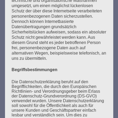
technische und organisatorische Maßnahmen
umgesetzt, um einen möglichst lückenlosen
Schutz der über diese Internetseite verarbeiteten
personenbezogenen Daten sicherzustellen.
Dennoch können Internetbasierte
Datenübertragungen grundsätzlich
Sicherheitslücken aufweisen, sodass ein absoluter
Schutz nicht gewährleistet werden kann. Aus
diesem Grund steht es jeder betroffenen Person
frei, personenbezogene Daten auch auf
alternativen Wegen, beispielsweise telefonisch, an
SUCHEN
uns zu übermitteln.
NACH:
Begriffsbestimmungen
Die Datenschutzerklärung beruht auf den
Begrifflichkeiten, die durch den Europäischen
Richtlinien- und Verordnungsgeber beim Erlass
MARATHONLESUNG AUS DEN
der Datenschutz-Grundverordnung (DS-GVO)
VERBRANNTEN BÜCHERN
verwendet wurden. Unsere Datenschutzerklärung
soll sowohl für die Öffentlichkeit als auch für
unsere Kunden und Geschäftspartner einfach
lesbar und verständlich sein. Um dies zu