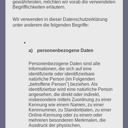
gewährleisten, möchten wir vorab die verwendeten
Begrifflichkeiten erläutern.
Wir verwenden in dieser Datenschutzerklärung
unter anderem die folgenden Begriffe:
Donnerstag, 21. Mai 2026, 11 – 18 Uhr
Zum 26. Mal gibt es eine Marathonlesung anlässlich
des Gedenkens an die Verbrennung von Büchern am
a) personenbezogene Daten
Kaifu-Ufer – genau an dem Ort, wo im Mai 1933 NS-
Studentenorganisationen und Burschenschaftler
Personenbezogene Daten sind alle
Bücher verbrannten.
Informationen, die sich auf eine
identifizierte oder identifizierbare
natürliche Person (im Folgenden
Weitere Informationen:
lesezeichen-setzen.de
„betroffene Person") beziehen. Als
identifizierbar wird eine natürliche Person
angesehen, die direkt oder indirekt,
insbesondere mittels Zuordnung zu einer
Kennung wie einem Namen, zu einer
Kennnummer, zu Standortdaten, zu einer
GEDENKEN UND ERINNERN BEGINNT IN
Online-Kennung oder zu einem oder
UNSERER NACHBARSCHAFT
mehreren besonderen Merkmalen, die
Ausdruck der physischen,