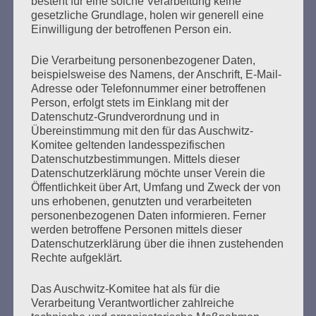
besteht für eine solche Verarbeitung keine
Wir müssen Abschied nehmen von unserer Freundin Éva
gesetzliche Grundlage, holen wir generell eine
Fahidi, dieser außergewöhnlichen warmherzigen und
Einwilligung der betroffenen Person ein.
weisen Frau. Am 11. September 2023 starb sie im Alter
von 97 Jahren in Budapest.
Die Verarbeitung personenbezogener Daten,
beispielsweise des Namens, der Anschrift, E-Mail-
Adresse oder Telefonnummer einer betroffenen
mehr ...
Person, erfolgt stets im Einklang mit der
Datenschutz-Grundverordnung und in
Übereinstimmung mit den für das Auschwitz-
Komitee geltenden landesspezifischen
Datenschutzbestimmungen. Mittels dieser
Seitennummerierung
Datenschutzerklärung möchte unser Verein die
Zurück
6
Weiter
Öffentlichkeit über Art, Umfang und Zweck der von
der
uns erhobenen, genutzten und verarbeiteten
personenbezogenen Daten informieren. Ferner
Beiträge
werden betroffene Personen mittels dieser
Datenschutzerklärung über die ihnen zustehenden
Rechte aufgeklärt.
Der 8. Mai ist ein Tag der Hoffnung, ein Tag des
Nachdenkens!
Das Auschwitz-Komitee hat als für die
Verarbeitung Verantwortlicher zahlreiche
Esther Bejarano - 26. Januar 2020