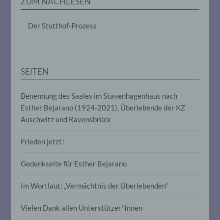
ZUM NACHLESEN
das Ordnen, die Speicherung, die
Anpassung oder Veränderung, das
Auslesen, das Abfragen, die Verwendung,
Der Stutthof-Prozess
die Offenlegung durch Übermittlung,
Verbreitung oder eine andere Form der
Bereitstellung, den Abgleich oder die
Verknüpfung, die Einschränkung, das
Löschen oder die Vernichtung.
SEITEN
Benennung des Saales im Stavenhagenhaus nach
d) Einschränkung der Verarbeitung
Esther Bejarano (1924-2021), Überlebende der KZ
Auschwitz und Ravensbrück
Einschränkung der Verarbeitung ist die
Markierung gespeicherter
personenbezogener Daten mit dem Ziel,
Frieden jetzt!
ihre künftige Verarbeitung einzuschränken.
Gedenkseite für Esther Bejarano
e) Profiling
Im Wortlaut: „Vermächtnis der Überlebenden“
Profiling ist jede Art der automatisierten
Vielen Dank allen Unterstützer*Innen
Verarbeitung personenbezogener Daten,