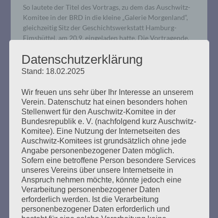
So lautete der Titel des Vortrags, zu dem das Auschwitz-
Komitee in der BRD in die kleine „Galerie Morgenland“,
gleichzeitig Sitz der Geschichtswerkstatt Hamburg-
Eimsbüttel, am 20.9. eingeladen hatte. Die Vortragende,
Dr. Natalia Timofeeva, war schon Monate zuvor gebeten
Datenschutzerklärung
worden, diesen Vortrag zu halten. Die Veranstaltung war
tagespolitisch nicht aufgeladen. Ausgangspunkt ihrer
Stand: 18.02.2025
Darstellung war die bekannte historische…
Wir freuen uns sehr über Ihr Interesse an unserem
Verein. Datenschutz hat einen besonders hohen
mehr ...
Stellenwert für den Auschwitz-Komitee in der
Bundesrepublik e. V. (nachfolgend kurz Auschwitz-
Komitee). Eine Nutzung der Internetseiten des
Auschwitz-Komitees ist grundsätzlich ohne jede
Angabe personenbezogener Daten möglich.
Sofern eine betroffene Person besondere Services
Wir trauern um Éva Fahidi (1925-
unseres Vereins über unsere Internetseite in
2023)
Anspruch nehmen möchte, könnte jedoch eine
Verarbeitung personenbezogener Daten
erforderlich werden. Ist die Verarbeitung
Erstellt am
14. September 2023
personenbezogener Daten erforderlich und