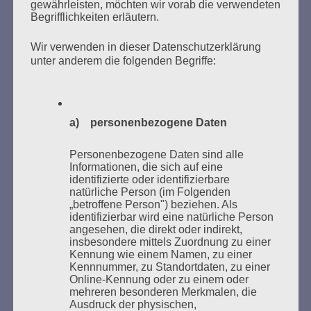
gewährleisten, möchten wir vorab die verwendeten
Begrifflichkeiten erläutern.
Wir verwenden in dieser Datenschutzerklärung
unter anderem die folgenden Begriffe:
Donnerstag, 21. Mai 2026, 11 – 18 Uhr
Zum 26. Mal gibt es eine Marathonlesung anlässlich
des Gedenkens an die Verbrennung von Büchern am
a) personenbezogene Daten
Kaifu-Ufer – genau an dem Ort, wo im Mai 1933 NS-
Studentenorganisationen und Burschenschaftler
Personenbezogene Daten sind alle
Bücher verbrannten.
Informationen, die sich auf eine
identifizierte oder identifizierbare
natürliche Person (im Folgenden
Weitere Informationen:
lesezeichen-setzen.de
„betroffene Person") beziehen. Als
identifizierbar wird eine natürliche Person
angesehen, die direkt oder indirekt,
insbesondere mittels Zuordnung zu einer
Kennung wie einem Namen, zu einer
Kennnummer, zu Standortdaten, zu einer
GEDENKEN UND ERINNERN BEGINNT IN
Online-Kennung oder zu einem oder
UNSERER NACHBARSCHAFT
mehreren besonderen Merkmalen, die
Ausdruck der physischen,