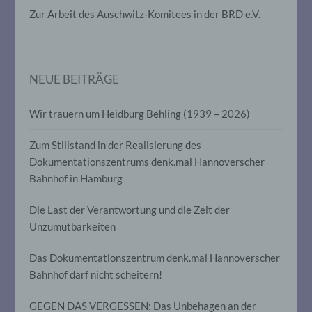
die darin besteht, dass diese
Zur Arbeit des Auschwitz-Komitees in der BRD e.V.
personenbezogenen Daten verwendet
werden, um bestimmte persönliche
Aspekte, die sich auf eine natürliche
Person beziehen, zu bewerten,
insbesondere, um Aspekte bezüglich
Arbeitsleistung, wirtschaftlicher Lage,
NEUE BEITRÄGE
Gesundheit, persönlicher Vorlieben,
Interessen, Zuverlässigkeit, Verhalten,
Wir trauern um Heidburg Behling (1939 – 2026)
Aufenthaltsort oder Ortswechsel dieser
natürlichen Person zu analysieren oder
vorherzusagen.
Zum Stillstand in der Realisierung des
Dokumentationszentrums denk.mal Hannoverscher
Bahnhof in Hamburg
f) Pseudonymisierung
Die Last der Verantwortung und die Zeit der
Pseudonymisierung ist die Verarbeitung
Unzumutbarkeiten
personenbezogener Daten in einer Weise,
auf welche die personenbezogenen Daten
ohne Hinzuziehung zusätzlicher
Das Dokumentationszentrum denk.mal Hannoverscher
Informationen nicht mehr einer
Bahnhof darf nicht scheitern!
spezifischen betroffenen Person
zugeordnet werden können, sofern diese
zusätzlichen Informationen gesondert
GEGEN DAS VERGESSEN: Das Unbehagen an der