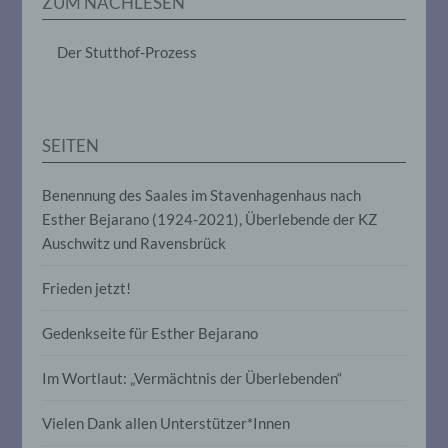
ZUM NACHLESEN
das Ordnen, die Speicherung, die
Anpassung oder Veränderung, das
Auslesen, das Abfragen, die Verwendung,
Der Stutthof-Prozess
die Offenlegung durch Übermittlung,
Verbreitung oder eine andere Form der
Bereitstellung, den Abgleich oder die
Verknüpfung, die Einschränkung, das
Löschen oder die Vernichtung.
SEITEN
Benennung des Saales im Stavenhagenhaus nach
d) Einschränkung der Verarbeitung
Esther Bejarano (1924-2021), Überlebende der KZ
Auschwitz und Ravensbrück
Einschränkung der Verarbeitung ist die
Markierung gespeicherter
personenbezogener Daten mit dem Ziel,
Frieden jetzt!
ihre künftige Verarbeitung einzuschränken.
Gedenkseite für Esther Bejarano
e) Profiling
Im Wortlaut: „Vermächtnis der Überlebenden“
Profiling ist jede Art der automatisierten
Vielen Dank allen Unterstützer*Innen
Verarbeitung personenbezogener Daten,