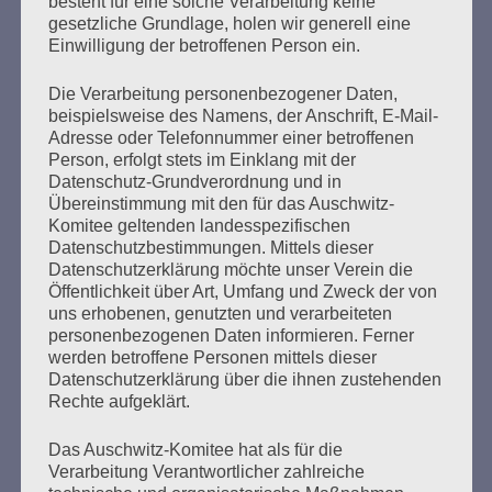
besteht für eine solche Verarbeitung keine
Wir müssen Abschied nehmen von unserer Freundin Éva
gesetzliche Grundlage, holen wir generell eine
Fahidi, dieser außergewöhnlichen warmherzigen und
Einwilligung der betroffenen Person ein.
weisen Frau. Am 11. September 2023 starb sie im Alter
von 97 Jahren in Budapest.
Die Verarbeitung personenbezogener Daten,
beispielsweise des Namens, der Anschrift, E-Mail-
Adresse oder Telefonnummer einer betroffenen
mehr ...
Person, erfolgt stets im Einklang mit der
Datenschutz-Grundverordnung und in
Übereinstimmung mit den für das Auschwitz-
Komitee geltenden landesspezifischen
Datenschutzbestimmungen. Mittels dieser
Seitennummerierung
Datenschutzerklärung möchte unser Verein die
Zurück
6
Weiter
Öffentlichkeit über Art, Umfang und Zweck der von
der
uns erhobenen, genutzten und verarbeiteten
personenbezogenen Daten informieren. Ferner
Beiträge
werden betroffene Personen mittels dieser
Datenschutzerklärung über die ihnen zustehenden
Rechte aufgeklärt.
Ihr habt keine Schuld an dieser Zeit. Aber ihr macht
euch schuldig, wenn ihr nichts über diese Zeit
Das Auschwitz-Komitee hat als für die
wissen wollt. Ihr müsst alles wissen, was damals
Verarbeitung Verantwortlicher zahlreiche