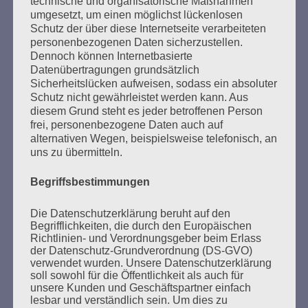
geschah. Und warum es geschah.
technische und organisatorische Maßnahmen
umgesetzt, um einen möglichst lückenlosen
Esther Bejarano
Schutz der über diese Internetseite verarbeiteten
personenbezogenen Daten sicherzustellen.
Dennoch können Internetbasierte
Datenübertragungen grundsätzlich
Sicherheitslücken aufweisen, sodass ein absoluter
Schutz nicht gewährleistet werden kann. Aus
diesem Grund steht es jeder betroffenen Person
frei, personenbezogene Daten auch auf
alternativen Wegen, beispielsweise telefonisch, an
SUCHEN
uns zu übermitteln.
NACH:
Begriffsbestimmungen
Die Datenschutzerklärung beruht auf den
Begrifflichkeiten, die durch den Europäischen
Richtlinien- und Verordnungsgeber beim Erlass
MARATHONLESUNG AUS DEN
der Datenschutz-Grundverordnung (DS-GVO)
VERBRANNTEN BÜCHERN
verwendet wurden. Unsere Datenschutzerklärung
soll sowohl für die Öffentlichkeit als auch für
unsere Kunden und Geschäftspartner einfach
lesbar und verständlich sein. Um dies zu