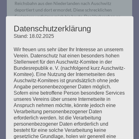
Reichsbahn aus den Niederlanden nach Auschwitz
deportiert und dort ermordet. Diese schrecklichen
Ereignisse verfolgen mich bis heute. Das Verbrechen an
ihnen wurde nie gesühnt.
Datenschutzerklärung
Stand: 18.02.2025
mehr ...
Wir freuen uns sehr über Ihr Interesse an unserem
Verein. Datenschutz hat einen besonders hohen
Stellenwert für den Auschwitz-Komitee in der
Bundesrepublik e. V. (nachfolgend kurz Auschwitz-
Komitee). Eine Nutzung der Internetseiten des
Wir trauern um Ilse Jacob (1942 –
Auschwitz-Komitees ist grundsätzlich ohne jede
2024)
Angabe personenbezogener Daten möglich.
Sofern eine betroffene Person besondere Services
unseres Vereins über unsere Internetseite in
Erstellt am
20. Februar 2024
Anspruch nehmen möchte, könnte jedoch eine
Verarbeitung personenbezogener Daten
Ilse hat wichtige Spuren hinterlassen. Wir danken ihr für
erforderlich werden. Ist die Verarbeitung
ihr unermüdliches kämpferisches, antifaschistisches
personenbezogener Daten erforderlich und
besteht für eine solche Verarbeitung keine
Engagement und trauern mit ihrer Familie. Wir werden
gesetzliche Grundlage, holen wir generell eine
sie sehr vermissen.