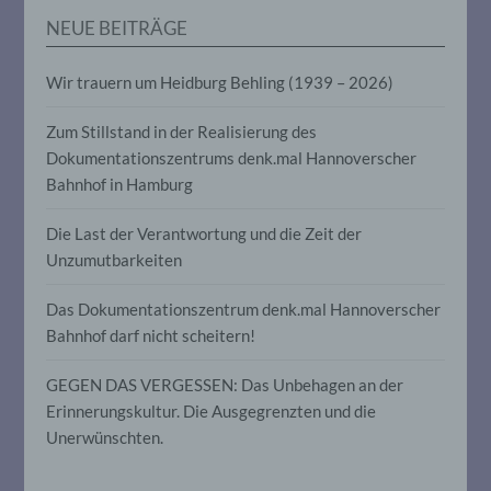
werden, um bestimmte persönliche
NEUE BEITRÄGE
Aspekte, die sich auf eine natürliche
Person beziehen, zu bewerten,
insbesondere, um Aspekte bezüglich
Wir trauern um Heidburg Behling (1939 – 2026)
Arbeitsleistung, wirtschaftlicher Lage,
Gesundheit, persönlicher Vorlieben,
Interessen, Zuverlässigkeit, Verhalten,
Zum Stillstand in der Realisierung des
Aufenthaltsort oder Ortswechsel dieser
Dokumentationszentrums denk.mal Hannoverscher
natürlichen Person zu analysieren oder
Bahnhof in Hamburg
vorherzusagen.
Die Last der Verantwortung und die Zeit der
f) Pseudonymisierung
Unzumutbarkeiten
Pseudonymisierung ist die Verarbeitung
Das Dokumentationszentrum denk.mal Hannoverscher
personenbezogener Daten in einer Weise,
Bahnhof darf nicht scheitern!
auf welche die personenbezogenen Daten
ohne Hinzuziehung zusätzlicher
GEGEN DAS VERGESSEN: Das Unbehagen an der
Informationen nicht mehr einer
spezifischen betroffenen Person
Erinnerungskultur. Die Ausgegrenzten und die
zugeordnet werden können, sofern diese
Unerwünschten.
zusätzlichen Informationen gesondert
aufbewahrt werden und technischen und
organisatorischen Maßnahmen