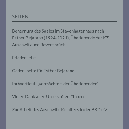
Anpassung oder Veränderung, das
Auslesen, das Abfragen, die Verwendung,
die Offenlegung durch Übermittlung,
SEITEN
Verbreitung oder eine andere Form der
Bereitstellung, den Abgleich oder die
Verknüpfung, die Einschränkung, das
Benennung des Saales im Stavenhagenhaus nach
Löschen oder die Vernichtung.
Esther Bejarano (1924-2021), Überlebende der KZ
Auschwitz und Ravensbrück
d) Einschränkung der Verarbeitung
Frieden jetzt!
Einschränkung der Verarbeitung ist die
Markierung gespeicherter
Gedenkseite für Esther Bejarano
personenbezogener Daten mit dem Ziel,
ihre künftige Verarbeitung einzuschränken.
Im Wortlaut: „Vermächtnis der Überlebenden“
Vielen Dank allen Unterstützer*Innen
e) Profiling
Zur Arbeit des Auschwitz-Komitees in der BRD e.V.
Profiling ist jede Art der automatisierten
Verarbeitung personenbezogener Daten,
die darin besteht, dass diese
personenbezogenen Daten verwendet