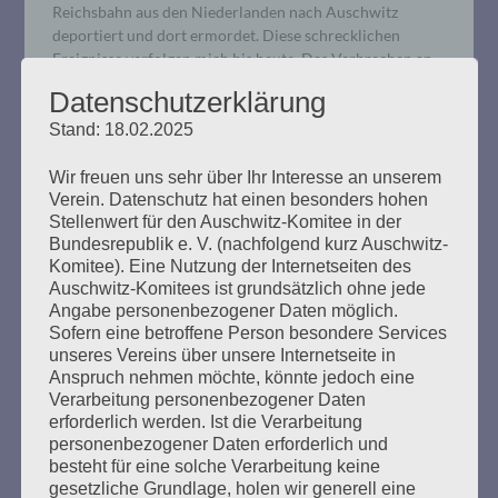
Reichsbahn aus den Niederlanden nach Auschwitz
deportiert und dort ermordet. Diese schrecklichen
Ereignisse verfolgen mich bis heute. Das Verbrechen an
ihnen wurde nie gesühnt.
Datenschutzerklärung
Stand: 18.02.2025
mehr ...
Wir freuen uns sehr über Ihr Interesse an unserem
Verein. Datenschutz hat einen besonders hohen
Stellenwert für den Auschwitz-Komitee in der
Bundesrepublik e. V. (nachfolgend kurz Auschwitz-
Komitee). Eine Nutzung der Internetseiten des
Wir trauern um Ilse Jacob (1942 –
Auschwitz-Komitees ist grundsätzlich ohne jede
2024)
Angabe personenbezogener Daten möglich.
Sofern eine betroffene Person besondere Services
unseres Vereins über unsere Internetseite in
Erstellt am
20. Februar 2024
Anspruch nehmen möchte, könnte jedoch eine
Verarbeitung personenbezogener Daten
Ilse hat wichtige Spuren hinterlassen. Wir danken ihr für
erforderlich werden. Ist die Verarbeitung
ihr unermüdliches kämpferisches, antifaschistisches
personenbezogener Daten erforderlich und
besteht für eine solche Verarbeitung keine
Engagement und trauern mit ihrer Familie. Wir werden
gesetzliche Grundlage, holen wir generell eine
sie sehr vermissen.