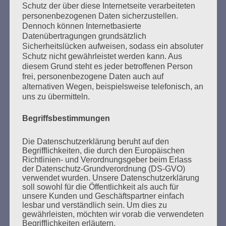
Schutz der über diese Internetseite verarbeiteten
personenbezogenen Daten sicherzustellen.
Dennoch können Internetbasierte
Datenübertragungen grundsätzlich
Sicherheitslücken aufweisen, sodass ein absoluter
Schutz nicht gewährleistet werden kann. Aus
diesem Grund steht es jeder betroffenen Person
SUCHEN
frei, personenbezogene Daten auch auf
NACH:
alternativen Wegen, beispielsweise telefonisch, an
uns zu übermitteln.
Begriffsbestimmungen
MARATHONLESUNG AUS DEN
Die Datenschutzerklärung beruht auf den
VERBRANNTEN BÜCHERN
Begrifflichkeiten, die durch den Europäischen
Richtlinien- und Verordnungsgeber beim Erlass
der Datenschutz-Grundverordnung (DS-GVO)
verwendet wurden. Unsere Datenschutzerklärung
soll sowohl für die Öffentlichkeit als auch für
unsere Kunden und Geschäftspartner einfach
lesbar und verständlich sein. Um dies zu
gewährleisten, möchten wir vorab die verwendeten
Begrifflichkeiten erläutern.