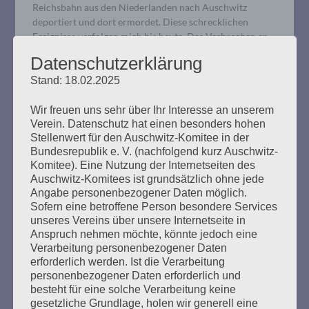
Reichsbahn aus den Niederlanden nach Auschwitz
deportiert und dort ermordet. Diese schrecklichen
Ereignisse verfolgen mich bis heute. Das Verbrechen an
ihnen wurde nie gesühnt.
Datenschutzerklärung
Stand: 18.02.2025
mehr ...
Wir freuen uns sehr über Ihr Interesse an unserem
Verein. Datenschutz hat einen besonders hohen
Stellenwert für den Auschwitz-Komitee in der
Bundesrepublik e. V. (nachfolgend kurz Auschwitz-
Komitee). Eine Nutzung der Internetseiten des
Wir trauern um Ilse Jacob (1942 –
Auschwitz-Komitees ist grundsätzlich ohne jede
2024)
Angabe personenbezogener Daten möglich.
Sofern eine betroffene Person besondere Services
unseres Vereins über unsere Internetseite in
Erstellt am
20. Februar 2024
Anspruch nehmen möchte, könnte jedoch eine
Verarbeitung personenbezogener Daten
Ilse hat wichtige Spuren hinterlassen. Wir danken ihr für
erforderlich werden. Ist die Verarbeitung
ihr unermüdliches kämpferisches, antifaschistisches
personenbezogener Daten erforderlich und
besteht für eine solche Verarbeitung keine
Engagement und trauern mit ihrer Familie. Wir werden
gesetzliche Grundlage, holen wir generell eine
sie sehr vermissen.