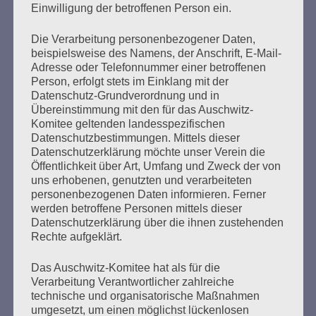
Einwilligung der betroffenen Person ein.
mehr ...
Die Verarbeitung personenbezogener Daten,
beispielsweise des Namens, der Anschrift, E-Mail-
Adresse oder Telefonnummer einer betroffenen
Person, erfolgt stets im Einklang mit der
Datenschutz-Grundverordnung und in
Seitennummerierung
Übereinstimmung mit den für das Auschwitz-
Zurück
5
Weiter
Komitee geltenden landesspezifischen
der
Datenschutzbestimmungen. Mittels dieser
Datenschutzerklärung möchte unser Verein die
Beiträge
Öffentlichkeit über Art, Umfang und Zweck der von
uns erhobenen, genutzten und verarbeiteten
personenbezogenen Daten informieren. Ferner
Ich habe versprochen:
werden betroffene Personen mittels dieser
Datenschutzerklärung über die ihnen zustehenden
Ich werde mein ganzes Leben dafür kämpfen, dass
Rechte aufgeklärt.
es keine Faschisten, keine Nazis mehr gibt.
Nirgendwo.
Das Auschwitz-Komitee hat als für die
Verarbeitung Verantwortlicher zahlreiche
Esther Bejarano
technische und organisatorische Maßnahmen
umgesetzt, um einen möglichst lückenlosen