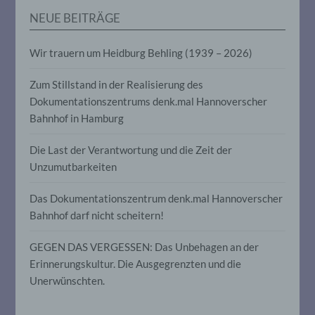
werden, um bestimmte persönliche
NEUE BEITRÄGE
Aspekte, die sich auf eine natürliche
Person beziehen, zu bewerten,
insbesondere, um Aspekte bezüglich
Wir trauern um Heidburg Behling (1939 – 2026)
Arbeitsleistung, wirtschaftlicher Lage,
Gesundheit, persönlicher Vorlieben,
Interessen, Zuverlässigkeit, Verhalten,
Zum Stillstand in der Realisierung des
Aufenthaltsort oder Ortswechsel dieser
Dokumentationszentrums denk.mal Hannoverscher
natürlichen Person zu analysieren oder
Bahnhof in Hamburg
vorherzusagen.
Die Last der Verantwortung und die Zeit der
f) Pseudonymisierung
Unzumutbarkeiten
Pseudonymisierung ist die Verarbeitung
Das Dokumentationszentrum denk.mal Hannoverscher
personenbezogener Daten in einer Weise,
Bahnhof darf nicht scheitern!
auf welche die personenbezogenen Daten
ohne Hinzuziehung zusätzlicher
GEGEN DAS VERGESSEN: Das Unbehagen an der
Informationen nicht mehr einer
spezifischen betroffenen Person
Erinnerungskultur. Die Ausgegrenzten und die
zugeordnet werden können, sofern diese
Unerwünschten.
zusätzlichen Informationen gesondert
aufbewahrt werden und technischen und
organisatorischen Maßnahmen