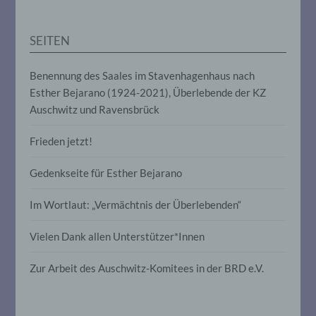
Anpassung oder Veränderung, das
Auslesen, das Abfragen, die Verwendung,
die Offenlegung durch Übermittlung,
SEITEN
Verbreitung oder eine andere Form der
Bereitstellung, den Abgleich oder die
Verknüpfung, die Einschränkung, das
Benennung des Saales im Stavenhagenhaus nach
Löschen oder die Vernichtung.
Esther Bejarano (1924-2021), Überlebende der KZ
Auschwitz und Ravensbrück
d) Einschränkung der Verarbeitung
Frieden jetzt!
Einschränkung der Verarbeitung ist die
Markierung gespeicherter
Gedenkseite für Esther Bejarano
personenbezogener Daten mit dem Ziel,
ihre künftige Verarbeitung einzuschränken.
Im Wortlaut: „Vermächtnis der Überlebenden“
Vielen Dank allen Unterstützer*Innen
e) Profiling
Zur Arbeit des Auschwitz-Komitees in der BRD e.V.
Profiling ist jede Art der automatisierten
Verarbeitung personenbezogener Daten,
die darin besteht, dass diese
personenbezogenen Daten verwendet