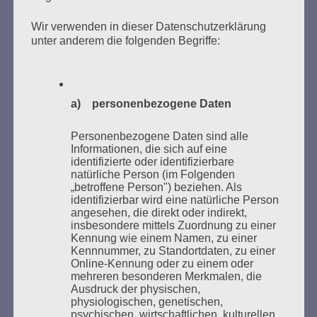
Donnerstag, 21. Mai 2026, 11 – 18 Uhr
Wir verwenden in dieser Datenschutzerklärung
Zum 26. Mal gibt es eine Marathonlesung anlässlich
unter anderem die folgenden Begriffe:
des Gedenkens an die Verbrennung von Büchern am
Kaifu-Ufer – genau an dem Ort, wo im Mai 1933 NS-
Studentenorganisationen und Burschenschaftler
a) personenbezogene Daten
Bücher verbrannten.
Personenbezogene Daten sind alle
Weitere Informationen:
lesezeichen-setzen.de
Informationen, die sich auf eine
identifizierte oder identifizierbare
natürliche Person (im Folgenden
„betroffene Person") beziehen. Als
identifizierbar wird eine natürliche Person
angesehen, die direkt oder indirekt,
GEDENKEN UND ERINNERN BEGINNT IN
insbesondere mittels Zuordnung zu einer
UNSERER NACHBARSCHAFT
Kennung wie einem Namen, zu einer
Kennnummer, zu Standortdaten, zu einer
Online-Kennung oder zu einem oder
mehreren besonderen Merkmalen, die
Ausdruck der physischen,
physiologischen, genetischen,
psychischen, wirtschaftlichen, kulturellen