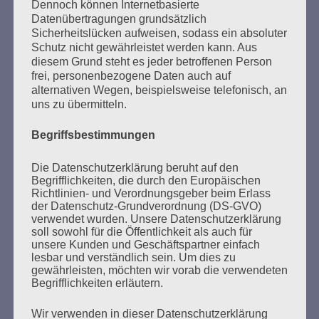
SUCHEN
Dennoch können Internetbasierte
Datenübertragungen grundsätzlich
NACH:
Sicherheitslücken aufweisen, sodass ein absoluter
Schutz nicht gewährleistet werden kann. Aus
diesem Grund steht es jeder betroffenen Person
frei, personenbezogene Daten auch auf
alternativen Wegen, beispielsweise telefonisch, an
MARATHONLESUNG AUS DEN
uns zu übermitteln.
VERBRANNTEN BÜCHERN
Begriffsbestimmungen
Die Datenschutzerklärung beruht auf den
Begrifflichkeiten, die durch den Europäischen
Richtlinien- und Verordnungsgeber beim Erlass
der Datenschutz-Grundverordnung (DS-GVO)
verwendet wurden. Unsere Datenschutzerklärung
soll sowohl für die Öffentlichkeit als auch für
unsere Kunden und Geschäftspartner einfach
Donnerstag, 21. Mai 2026, 11 – 18 Uhr
lesbar und verständlich sein. Um dies zu
Zum 26. Mal gibt es eine Marathonlesung anlässlich
gewährleisten, möchten wir vorab die verwendeten
Begrifflichkeiten erläutern.
des Gedenkens an die Verbrennung von Büchern am
Kaifu-Ufer – genau an dem Ort, wo im Mai 1933 NS-
Wir verwenden in dieser Datenschutzerklärung
Studentenorganisationen und Burschenschaftler