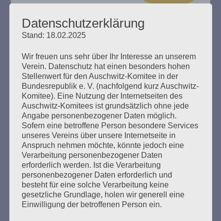
Datenschutzerklärung
Stand: 18.02.2025
„Das Haus brennt“ Esther Bejarano
Wir freuen uns sehr über Ihr Interesse an unserem
spricht
Verein. Datenschutz hat einen besonders hohen
Stellenwert für den Auschwitz-Komitee in der
Bundesrepublik e. V. (nachfolgend kurz Auschwitz-
Erstellt am
8. Dezember 2024
Komitee). Eine Nutzung der Internetseiten des
Auschwitz-Komitees ist grundsätzlich ohne jede
Ein Buch zum 100. Geburtstag von Esther Bejarano. Hrsg.
Angabe personenbezogener Daten möglich.
vom Auschwitz-Komitee in der Bundesrepublik
Sofern eine betroffene Person besondere Services
Deutschland e. V., Zusammengestellt von Helga Obens
unseres Vereins über unsere Internetseite in
und Susanne Kondoch-Klockow, mit einem Beitrag von
Anspruch nehmen möchte, könnte jedoch eine
Detlef Garbe
Verarbeitung personenbezogener Daten
erforderlich werden. Ist die Verarbeitung
personenbezogener Daten erforderlich und
mehr ...
besteht für eine solche Verarbeitung keine
gesetzliche Grundlage, holen wir generell eine
Einwilligung der betroffenen Person ein.