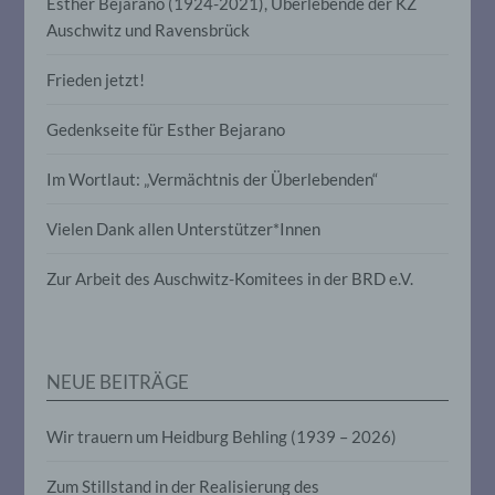
Esther Bejarano (1924-2021), Überlebende der KZ
Verbreitung oder eine andere Form der
Auschwitz und Ravensbrück
Bereitstellung, den Abgleich oder die
Verknüpfung, die Einschränkung, das
Löschen oder die Vernichtung.
Frieden jetzt!
Gedenkseite für Esther Bejarano
d) Einschränkung der Verarbeitung
Im Wortlaut: „Vermächtnis der Überlebenden“
Einschränkung der Verarbeitung ist die
Markierung gespeicherter
Vielen Dank allen Unterstützer*Innen
personenbezogener Daten mit dem Ziel,
ihre künftige Verarbeitung einzuschränken.
Zur Arbeit des Auschwitz-Komitees in der BRD e.V.
e) Profiling
Profiling ist jede Art der automatisierten
NEUE BEITRÄGE
Verarbeitung personenbezogener Daten,
die darin besteht, dass diese
personenbezogenen Daten verwendet
Wir trauern um Heidburg Behling (1939 – 2026)
werden, um bestimmte persönliche
Aspekte, die sich auf eine natürliche
Zum Stillstand in der Realisierung des
Person beziehen, zu bewerten,