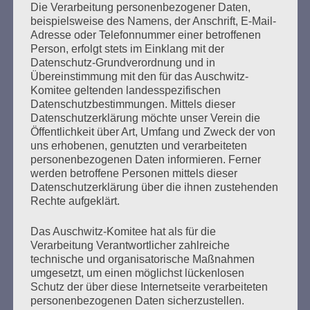
Die Verarbeitung personenbezogener Daten,
Seitennummerierung
beispielsweise des Namens, der Anschrift, E-Mail-
Zurück
4
Weiter
Adresse oder Telefonnummer einer betroffenen
der
Person, erfolgt stets im Einklang mit der
Datenschutz-Grundverordnung und in
Beiträge
Übereinstimmung mit den für das Auschwitz-
Komitee geltenden landesspezifischen
Datenschutzbestimmungen. Mittels dieser
Ich appelliere an alle Menschen:
Datenschutzerklärung möchte unser Verein die
Bitte, bitte schweigt nicht
Öffentlichkeit über Art, Umfang und Zweck der von
uns erhobenen, genutzten und verarbeiteten
wenn ihr Unrecht seht.
personenbezogenen Daten informieren. Ferner
Esther Bejarano
werden betroffene Personen mittels dieser
Datenschutzerklärung über die ihnen zustehenden
Rechte aufgeklärt.
Das Auschwitz-Komitee hat als für die
Verarbeitung Verantwortlicher zahlreiche
technische und organisatorische Maßnahmen
umgesetzt, um einen möglichst lückenlosen
Schutz der über diese Internetseite verarbeiteten
personenbezogenen Daten sicherzustellen.