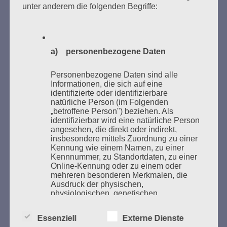
unter anderem die folgenden Begriffe:
Bücher verbrannten.
Weitere Informationen:
lesezeichen-setzen.de
a) personenbezogene Daten
Personenbezogene Daten sind alle
Informationen, die sich auf eine
GEDENKEN UND ERINNERN BEGINNT IN
identifizierte oder identifizierbare
natürliche Person (im Folgenden
UNSERER NACHBARSCHAFT
„betroffene Person") beziehen. Als
identifizierbar wird eine natürliche Person
angesehen, die direkt oder indirekt,
insbesondere mittels Zuordnung zu einer
Kennung wie einem Namen, zu einer
Kennnummer, zu Standortdaten, zu einer
Online-Kennung oder zu einem oder
mehreren besonderen Merkmalen, die
Ausdruck der physischen,
physiologischen, genetischen,
psychischen, wirtschaftlichen, kulturellen
oder sozialen Identität dieser natürlichen
Zum 13. Monat des Gedenkens in Hamburg-
Essenziell
Externe Dienste
Person sind, identifiziert werden kann.
Eimsbüttel