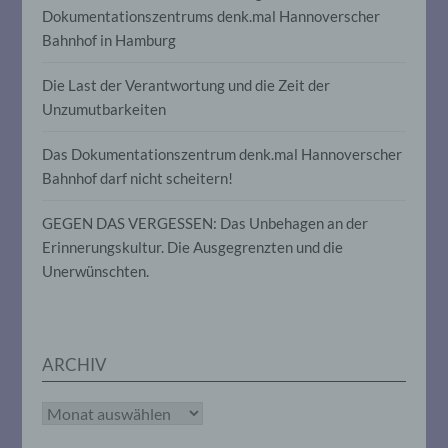
Dokumentationszentrums denk.mal Hannoverscher
insbesondere, um Aspekte bezüglich
Arbeitsleistung, wirtschaftlicher Lage,
Bahnhof in Hamburg
Gesundheit, persönlicher Vorlieben,
Interessen, Zuverlässigkeit, Verhalten,
Die Last der Verantwortung und die Zeit der
Aufenthaltsort oder Ortswechsel dieser
natürlichen Person zu analysieren oder
Unzumutbarkeiten
vorherzusagen.
Das Dokumentationszentrum denk.mal Hannoverscher
Bahnhof darf nicht scheitern!
f) Pseudonymisierung
GEGEN DAS VERGESSEN: Das Unbehagen an der
Pseudonymisierung ist die Verarbeitung
Erinnerungskultur. Die Ausgegrenzten und die
personenbezogener Daten in einer Weise,
Unerwünschten.
auf welche die personenbezogenen Daten
ohne Hinzuziehung zusätzlicher
Informationen nicht mehr einer
spezifischen betroffenen Person
zugeordnet werden können, sofern diese
zusätzlichen Informationen gesondert
ARCHIV
aufbewahrt werden und technischen und
organisatorischen Maßnahmen
Archiv
unterliegen, die gewährleisten, dass die
personenbezogenen Daten nicht einer