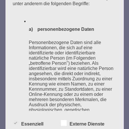
unter anderem die folgenden Begriffe:
Bücher verbrannten.
Weitere Informationen:
lesezeichen-setzen.de
a) personenbezogene Daten
Personenbezogene Daten sind alle
Informationen, die sich auf eine
GEDENKEN UND ERINNERN BEGINNT IN
identifizierte oder identifizierbare
natürliche Person (im Folgenden
UNSERER NACHBARSCHAFT
„betroffene Person") beziehen. Als
identifizierbar wird eine natürliche Person
angesehen, die direkt oder indirekt,
insbesondere mittels Zuordnung zu einer
Kennung wie einem Namen, zu einer
Kennnummer, zu Standortdaten, zu einer
Online-Kennung oder zu einem oder
mehreren besonderen Merkmalen, die
Ausdruck der physischen,
physiologischen, genetischen,
psychischen, wirtschaftlichen, kulturellen
oder sozialen Identität dieser natürlichen
Zum 13. Monat des Gedenkens in Hamburg-
Essenziell
Externe Dienste
Person sind, identifiziert werden kann.
Eimsbüttel