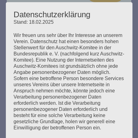
Datenschutzerklärung
Stand: 18.02.2025
„Das Haus brennt“ Esther Bejarano
Wir freuen uns sehr über Ihr Interesse an unserem
spricht
Verein. Datenschutz hat einen besonders hohen
Stellenwert für den Auschwitz-Komitee in der
Bundesrepublik e. V. (nachfolgend kurz Auschwitz-
Erstellt am
8. Dezember 2024
Komitee). Eine Nutzung der Internetseiten des
Auschwitz-Komitees ist grundsätzlich ohne jede
Ein Buch zum 100. Geburtstag von Esther Bejarano. Hrsg.
Angabe personenbezogener Daten möglich.
vom Auschwitz-Komitee in der Bundesrepublik
Sofern eine betroffene Person besondere Services
Deutschland e. V., Zusammengestellt von Helga Obens
unseres Vereins über unsere Internetseite in
und Susanne Kondoch-Klockow, mit einem Beitrag von
Anspruch nehmen möchte, könnte jedoch eine
Detlef Garbe
Verarbeitung personenbezogener Daten
erforderlich werden. Ist die Verarbeitung
personenbezogener Daten erforderlich und
mehr ...
besteht für eine solche Verarbeitung keine
gesetzliche Grundlage, holen wir generell eine
Einwilligung der betroffenen Person ein.