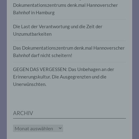
Dokumentationszentrums denk.mal Hannoverscher
insbesondere, um Aspekte bezüglich
Arbeitsleistung, wirtschaftlicher Lage,
Bahnhof in Hamburg
Gesundheit, persönlicher Vorlieben,
Interessen, Zuverlässigkeit, Verhalten,
Die Last der Verantwortung und die Zeit der
Aufenthaltsort oder Ortswechsel dieser
natürlichen Person zu analysieren oder
Unzumutbarkeiten
vorherzusagen.
Das Dokumentationszentrum denk.mal Hannoverscher
Bahnhof darf nicht scheitern!
f) Pseudonymisierung
GEGEN DAS VERGESSEN: Das Unbehagen an der
Pseudonymisierung ist die Verarbeitung
Erinnerungskultur. Die Ausgegrenzten und die
personenbezogener Daten in einer Weise,
Unerwünschten.
auf welche die personenbezogenen Daten
ohne Hinzuziehung zusätzlicher
Informationen nicht mehr einer
spezifischen betroffenen Person
zugeordnet werden können, sofern diese
zusätzlichen Informationen gesondert
ARCHIV
aufbewahrt werden und technischen und
organisatorischen Maßnahmen
Archiv
unterliegen, die gewährleisten, dass die
personenbezogenen Daten nicht einer