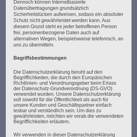
SUCHEN
Dennoch können Internetbasierte
Datenübertragungen grundsätzlich
NACH:
Sicherheitslücken aufweisen, sodass ein absoluter
Schutz nicht gewährleistet werden kann. Aus
diesem Grund steht es jeder betroffenen Person
frei, personenbezogene Daten auch auf
alternativen Wegen, beispielsweise telefonisch, an
MARATHONLESUNG AUS DEN
uns zu übermitteln.
VERBRANNTEN BÜCHERN
Begriffsbestimmungen
Die Datenschutzerklärung beruht auf den
Begrifflichkeiten, die durch den Europäischen
Richtlinien- und Verordnungsgeber beim Erlass
der Datenschutz-Grundverordnung (DS-GVO)
verwendet wurden. Unsere Datenschutzerklärung
soll sowohl für die Öffentlichkeit als auch für
unsere Kunden und Geschäftspartner einfach
Donnerstag, 21. Mai 2026, 11 – 18 Uhr
lesbar und verständlich sein. Um dies zu
Zum 26. Mal gibt es eine Marathonlesung anlässlich
gewährleisten, möchten wir vorab die verwendeten
Begrifflichkeiten erläutern.
des Gedenkens an die Verbrennung von Büchern am
Kaifu-Ufer – genau an dem Ort, wo im Mai 1933 NS-
Wir verwenden in dieser Datenschutzerklärung
Studentenorganisationen und Burschenschaftler