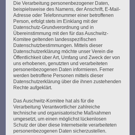
Die Verarbeitung personenbezogener Daten,
Seitennummerierung
beispielsweise des Namens, der Anschrift, E-Mail-
Zurück
4
Weiter
Adresse oder Telefonnummer einer betroffenen
der
Person, erfolgt stets im Einklang mit der
Datenschutz-Grundverordnung und in
Beiträge
Übereinstimmung mit den für das Auschwitz-
Komitee geltenden landesspezifischen
Datenschutzbestimmungen. Mittels dieser
"Erinnern heißt handeln" bedeutet für mich, für uns,
Datenschutzerklärung möchte unser Verein die
heute aktiv zu sein, uns mit den Verhältnissen
Öffentlichkeit über Art, Umfang und Zweck der von
uns erhobenen, genutzten und verarbeiteten
auseinanderzusetzen, bevor es wieder zu spät ist
personenbezogenen Daten informieren. Ferner
für eine Gegenwehr gegen rechts.
werden betroffene Personen mittels dieser
Datenschutzerklärung über die ihnen zustehenden
Esther Bejarano - 3. Januar 2019
Rechte aufgeklärt.
Das Auschwitz-Komitee hat als für die
Verarbeitung Verantwortlicher zahlreiche
technische und organisatorische Maßnahmen
umgesetzt, um einen möglichst lückenlosen
Schutz der über diese Internetseite verarbeiteten
personenbezogenen Daten sicherzustellen.