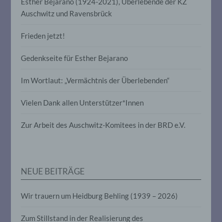
Esther Bejarano (1924-2021), Überlebende der KZ
Verbreitung oder eine andere Form der
Auschwitz und Ravensbrück
Bereitstellung, den Abgleich oder die
Verknüpfung, die Einschränkung, das
Löschen oder die Vernichtung.
Frieden jetzt!
Gedenkseite für Esther Bejarano
d) Einschränkung der Verarbeitung
Im Wortlaut: „Vermächtnis der Überlebenden“
Einschränkung der Verarbeitung ist die
Markierung gespeicherter
Vielen Dank allen Unterstützer*Innen
personenbezogener Daten mit dem Ziel,
ihre künftige Verarbeitung einzuschränken.
Zur Arbeit des Auschwitz-Komitees in der BRD e.V.
e) Profiling
Profiling ist jede Art der automatisierten
NEUE BEITRÄGE
Verarbeitung personenbezogener Daten,
die darin besteht, dass diese
personenbezogenen Daten verwendet
Wir trauern um Heidburg Behling (1939 – 2026)
werden, um bestimmte persönliche
Aspekte, die sich auf eine natürliche
Zum Stillstand in der Realisierung des
Person beziehen, zu bewerten,